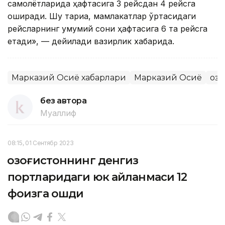
самолётларида ҳафтасига 3 рейсдан 4 рейсга
оширади. Шу тариқа, мамлакатлар ўртасидаги
рейсларнинг умумий сони ҳафтасига 6 та рейсга
етади», — дейилади вазирлик хабарида.
Марказий Осиё хабарлари
Марказий Осиё
Қоз
без автора
Муаллиф
08:15, 01 Сентябр 2023
Қозоғистоннинг денгиз
портларидаги юк айланмаси 12
фоизга ошди