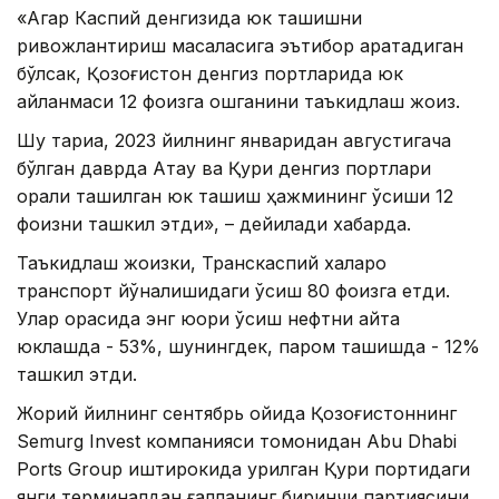
«Агар Каспий денгизида юк ташишни
ривожлантириш масаласига эътибор қаратадиган
бўлсак, Қозоғистон денгиз портларида юк
айланмаси 12 фоизга ошганини таъкидлаш жоиз.
Шу тариқа, 2023 йилнинг январидан августигача
бўлган даврда Ақтау ва Қуриқ денгиз портлари
орқали ташилган юк ташиш ҳажмининг ўсиши 12
фоизни ташкил этди», – дейилади хабарда.
Таъкидлаш жоизки, Транскаспий халқаро
транспорт йўналишидаги ўсиш 80 фоизга етди.
Улар орасида энг юқори ўсиш нефтни қайта
юклашда - 53%, шунингдек, паром ташишда - 12%
ташкил этди.
Жорий йилнинг сентябрь ойида Қозоғистоннинг
Semurg Invest компанияси томонидан Abu Dhabi
Ports Group иштирокида қурилган Қуриқ портидаги
янги терминалдан ғалланинг биринчи партиясини