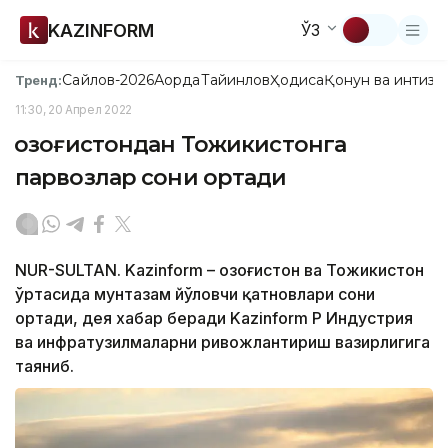
KAZINFORM
ЎЗ
Сайлов-2026
Ақорда
Тайинлов
Ҳодиса
Қонун ва интизо
Тренд:
11:30, 20 Апрел 2022
Қозоғистондан Тожикистонга
парвозлар сони ортади
NUR-SULTAN. Kazinform – Қозоғистон ва Тожикистон
ўртасида мунтазам йўловчи қатновлари сони
ортади, дея хабар беради Kazinform ҚР Индустрия
ва инфратузилмаларни ривожлантириш вазирлигига
таяниб.