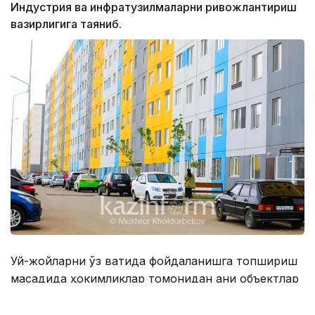
Индустрия ва инфратузилмаларни ривожлантириш
вазирлигига таяниб.
Уй-жойларни ўз вақтида фойдаланишга топшириш
мақсадида ҳокимликлар томонидан аниқ объектлар
ва уларни амалга ошириш муддатлари
кўрсатилган йўл хариталари тасдиқланган.