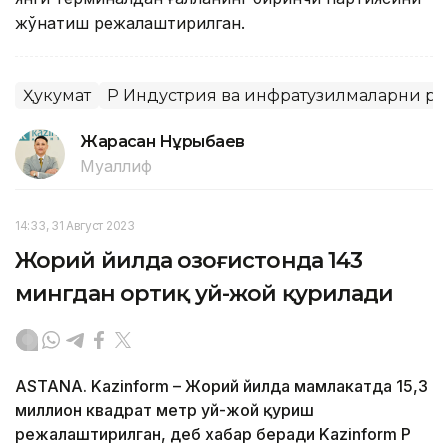
жўнатиш режалаштирилган.
Ҳукумат
ҚР Индустрия ва инфратузилмаларни 
Жарасқан Нұрыбаев
Муаллиф
14:33, 31 Август 2023
Жорий йилда Қозоғистонда 143
мингдан ортиқ уй-жой қурилади
ASTANA. Kazinform – Жорий йилда мамлакатда 15,3
миллион квадрат метр уй-жой қуриш
режалаштирилган, деб хабар беради Kazinform ҚР