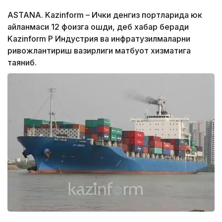
ASTANA. Kazinform – Ички денгиз портларида юк
айланмаси 12 фоизга ошди, деб хабар беради
Kazinform ҚР Индустрия ва инфратузилмаларни
ривожлантириш вазирлиги матбуот хизматига
таяниб.