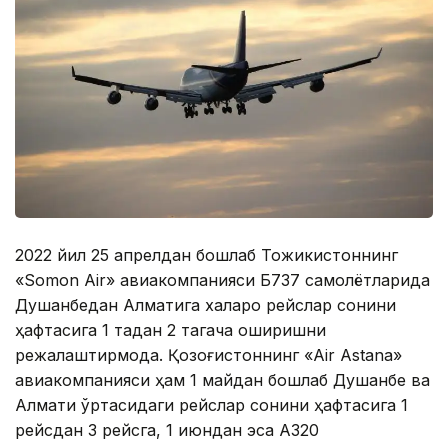
2022 йил 25 апрелдан бошлаб Тожикистоннинг
«Somon Air» авиакомпанияси Б737 самолётларида
Душанбедан Алматига халқаро рейслар сонини
ҳафтасига 1 тадан 2 тагача оширишни
режалаштирмоқда. Қозоғистоннинг «Air Astana»
авиакомпанияси ҳам 1 майдан бошлаб Душанбе ва
Алмати ўртасидаги рейслар сонини ҳафтасига 1
рейсдан 3 рейсга, 1 июндан эса А320