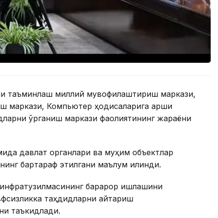
ни таъминлаш миллий мувофиқлаштириш маркази,
ш маркази, Компьютер ҳодисаларига қарши
дларни ўрганиш маркази фаолиятининг жараёни
мида давлат органлари ва муҳим объектлар
нинг бартараф этилгани маълум қилинди.
 инфратузилмасининг барқарор ишлашини
вфсизликка таҳдидларни қайтариш
ни таъкидлади.