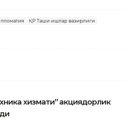
пломатия
ҚР Ташқи ишлар вазирлиги
ехника хизмати” акциядорлик
рди