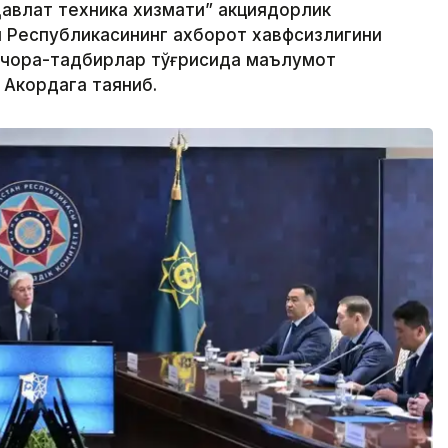
авлат техника хизмати” акциядорлик
н Республикасининг ахборот хавфсизлигини
 чора-тадбирлар тўғрисида маълумот
 Акордага таяниб.