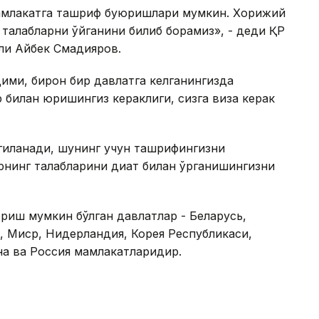
 мамлакатга ташриф буюришлари мумкин. Хорижий
талабларни қўйганини билиб борамиз», - деди ҚР
ли Айбек Смадияров.
ими, бирон бир давлатга келганингизда
 билан юришингиз кераклиги, сизга виза керак
иланади, шунинг учун ташрифингизни
инг талабларини диққат билан ўрганишингизни
риш мумкин бўлган давлатлар - Беларусь,
 Миср, Нидерландия, Корея Республикаси,
на ва Россия мамлакатларидир.