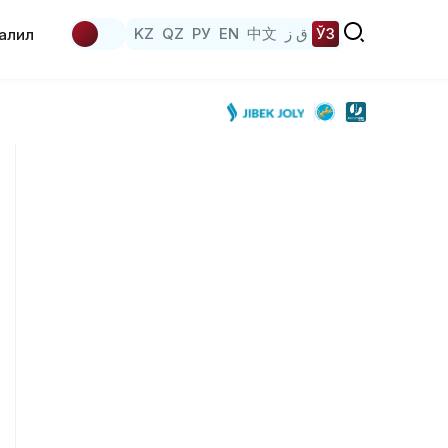
KZ
QZ
РУ
EN
中文
ق ز
ЎЗ
аҳлил