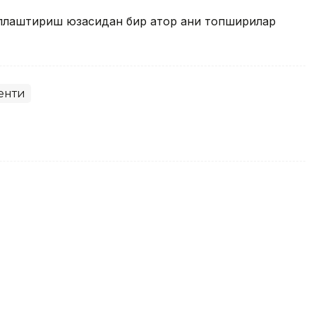
лаштириш юзасидан бир қатор аниқ топшириқлар
енти
қова Тунисдаги турнир ғолиби