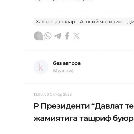
Халқаро алоқалар
Асосий янгилик
Ди
без автора
Муаллиф
13:00, 03 Октябр 2023
ҚР Президенти “Давлат т
жамиятига ташриф бую