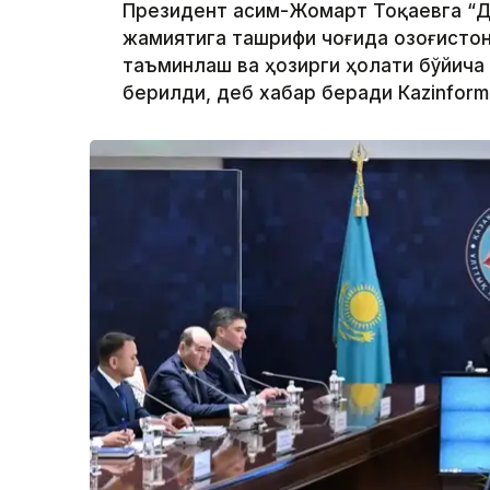
Президент Қасим-Жомарт Тоқаевга “Д
жамиятига ташрифи чоғида Қозоғисто
таъминлаш ва ҳозирги ҳолати бўйича
берилди, деб хабар беради Каzinform