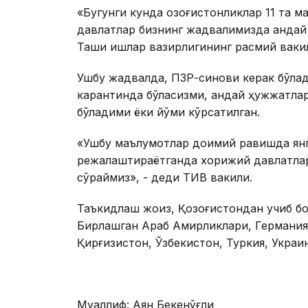
«Бугунги кунда қозоғистонликлар 11 та
давлатлар бизнинг жадвалимизда қандай 
Ташқи ишлар вазирлигининг расмий ваки
Ушбу жадвалда, ПЗР-синови керак бўлад
карантинда бўласизми, қандай ҳужжатлар
бўладими ёки йўқми кўрсатилган.
«Ушбу маълумотлар доимий равишда янг
режалаштираётганда хорижий давлатларн
сўраймиз», - деди ТИВ вакили.
Таъкидлаш жоиз, Қозоғистондан учиб бо
Бирлашган Араб Амирликлари, Германия,
Қирғизистон, Ўзбекистон, Туркия, Украи
Муаллиф: Аян Бекенўғли