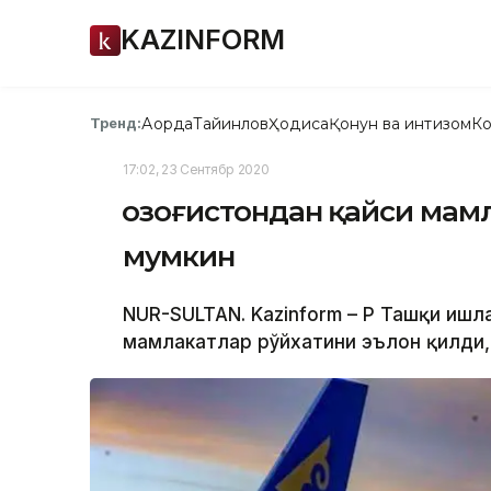
KAZINFORM
Ақорда
Тайинлов
Ҳодиса
Қонун ва интизом
Ко
Тренд:
17:02, 23 Сентябр 2020
Қозоғистондан қайси мам
мумкин
NUR-SULTAN. Kazinform – ҚР Ташқи иш
мамлакатлар рўйхатини эълон қилди,