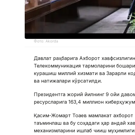
Фото: Akorda
Давлат раҳбарига Ахборот хавфсизлиги
Телекоммуникация тармоқларини бошқари
курашиш миллий хизмати ва Зарарли ко
ва натижалари кўрсатилди.
Президентга жорий йилнинг 9 ойи даво
ресурсларига 163,4 миллион киберҳужум
Қасим-Жомарт Тоқаев мамлакат ахборот
таъминлаш ва бу соҳадаги ҳар қандай ха
механизмларини ишлаб чиқиш муҳимлиги