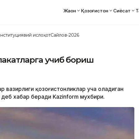
Жаҳон
Қозоғистон
Сиёсат
Т
нституциявий ислоҳот
Сайлов-2026
лакатларга учиб бориш
лар вазирлиги қозоғистонликлар уча оладиган
 деб хабар беради Kazinform мухбири.