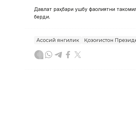
Давлат раҳбари ушбу фаолиятни такомил
берди.
Асосий янгилик
Қозоғистон Презид
Бекабат Узаков
Муаллиф
09:05, 18 Сентябр 2023
18 ёшли Аружан Сағинди