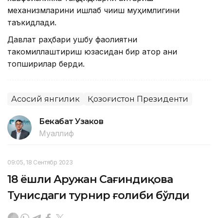
механизмларини ишлаб чиқиш муҳимлигини
таъкидлади.
Давлат раҳбари ушбу фаолиятни
такомиллаштириш юзасидан бир қатор аниқ
топшириқлар берди.
Асосий янгилик
Қозоғистон Президенти
Бекабат Узаков
Муаллиф
09:05, 18 Сентябр 2023
18 ёшли Аружан Сағиндиқова
Тунисдаги турнир ғолиби бўлди