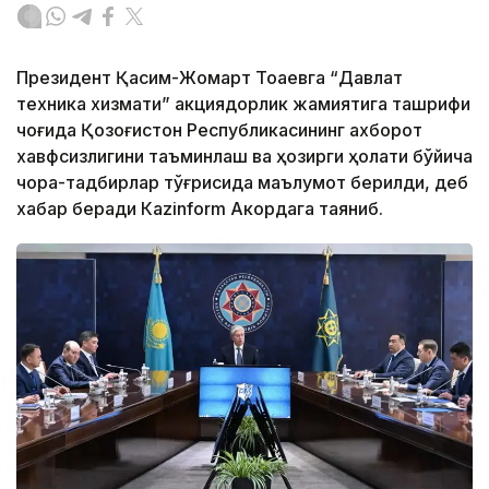
Президент Қасим-Жомарт Тоқаевга “Давлат
техника хизмати” акциядорлик жамиятига ташрифи
чоғида Қозоғистон Республикасининг ахборот
хавфсизлигини таъминлаш ва ҳозирги ҳолати бўйича
чора-тадбирлар тўғрисида маълумот берилди, деб
хабар беради Каzinform Акордага таяниб.