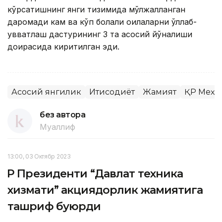
кўрсатишнинг янги тизимида мўлжалланган
даромади кам ва кўп болали оилаларни қўллаб-
қувватлаш дастурининг 3 та асосий йўналиши
доирасида киритилган эди.
Асосий янгилик
Иқтисодиёт
Жамият
ҚР Меҳн
без автора
Муаллиф
13:00, 03 Октябр 2023
ҚР Президенти “Давлат техника
хизмати” акциядорлик жамиятига
ташриф буюрди