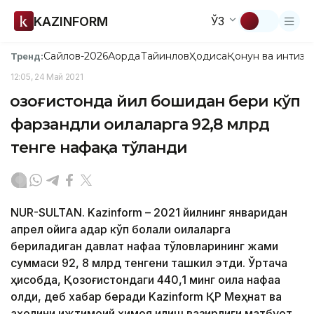
KAZINFORM
ЎЗ
Сайлов-2026
Ақорда
Тайинлов
Ҳодиса
Қонун ва интизо
Тренд:
12:05, 24 Май 2021
Қозоғистонда йил бошидан бери кўп
фарзандли оилаларга 92,8 млрд
тенге нафақа тўланди
NUR-SULTAN. Kazinform – 2021 йилнинг январидан
апрел ойига қадар кўп болали оилаларга
бериладиган давлат нафақа тўловларининг жами
суммаси 92, 8 млрд тенгени ташкил этди. Ўртача
ҳисобда, Қозоғистондаги 440,1 минг оила нафақа
олди, деб хабар беради Kazinform ҚР Меҳнат ва
аҳолини ижтимоий ҳимоя қилиш вазирлиги матбуот