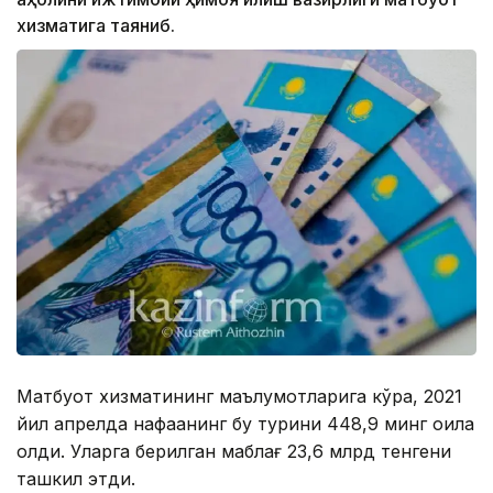
хизматига таяниб.
Матбуот хизматининг маълумотларига кўра, 2021
йил апрелда нафақанинг бу турини 448,9 минг оила
олди. Уларга берилган маблағ 23,6 млрд тенгени
ташкил этди.