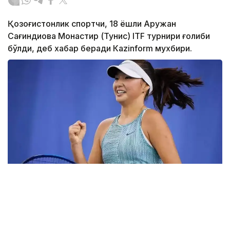
Қозоғистонлик спортчи, 18 ёшли Аружан
Сағиндиқова Монастир (Тунис) ITF турнири ғолиби
бўлди, деб хабар беради Каzinform мухбири.
Фото: ktf.kz