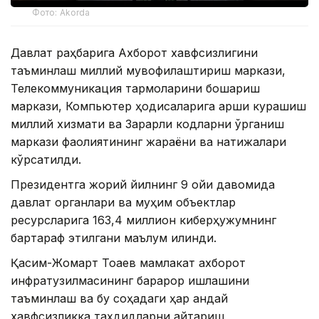
Фото: Akorda
Давлат раҳбарига Ахборот хавфсизлигини
таъминлаш миллий мувофиқлаштириш маркази,
Телекоммуникация тармоқларини бошқариш
маркази, Компьютер ҳодисаларига қарши курашиш
миллий хизмати ва Зарарли кодларни ўрганиш
маркази фаолиятининг жараёни ва натижалари
кўрсатилди.
Президентга жорий йилнинг 9 ойи давомида
давлат органлари ва муҳим объектлар
ресурсларига 163,4 миллион киберҳужумнинг
бартараф этилгани маълум қилинди.
Қасим-Жомарт Тоқаев мамлакат ахборот
инфратузилмасининг барқарор ишлашини
таъминлаш ва бу соҳадаги ҳар қандай
хавфсизликка таҳдидларни қайтариш