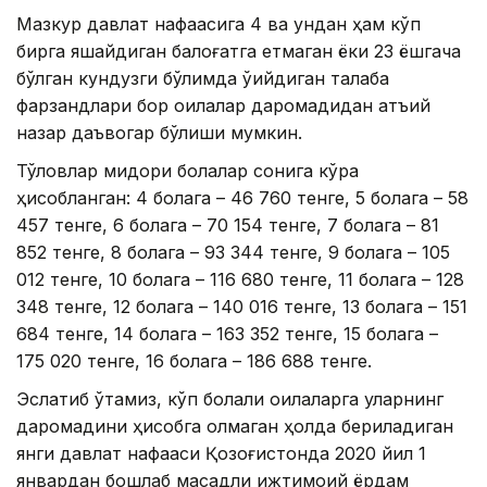
Мазкур давлат нафақасига 4 ва ундан ҳам кўп
бирга яшайдиган балоғатга етмаган ёки 23 ёшгача
бўлган кундузги бўлимда ўқийдиган талаба
фарзандлари бор оилалар даромадидан қатъий
назар даъвогар бўлиши мумкин.
Тўловлар миқдори болалар сонига кўра
ҳисобланган: 4 болага – 46 760 тенге, 5 болага – 58
457 тенге, 6 болага – 70 154 тенге, 7 болага – 81
852 тенге, 8 болага – 93 344 тенге, 9 болага – 105
012 тенге, 10 болага – 116 680 тенге, 11 болага – 128
348 тенге, 12 болага – 140 016 тенге, 13 болага – 151
684 тенге, 14 болага – 163 352 тенге, 15 болага –
175 020 тенге, 16 болага – 186 688 тенге.
Эслатиб ўтамиз, кўп болали оилаларга уларнинг
даромадини ҳисобга олмаган ҳолда бериладиган
янги давлат нафақаси Қозоғистонда 2020 йил 1
январдан бошлаб мақсадли ижтимоий ёрдам