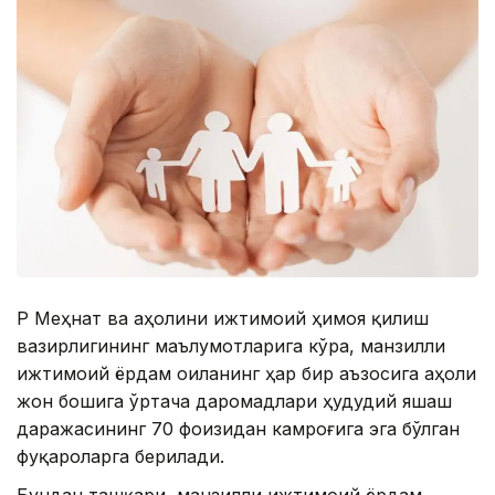
ҚР Меҳнат ва аҳолини ижтимоий ҳимоя қилиш
вазирлигининг маълумотларига кўра, манзилли
ижтимоий ёрдам оиланинг ҳар бир аъзосига аҳоли
жон бошига ўртача даромадлари ҳудудий яшаш
даражасининг 70 фоизидан камроғига эга бўлган
фуқароларга берилади.