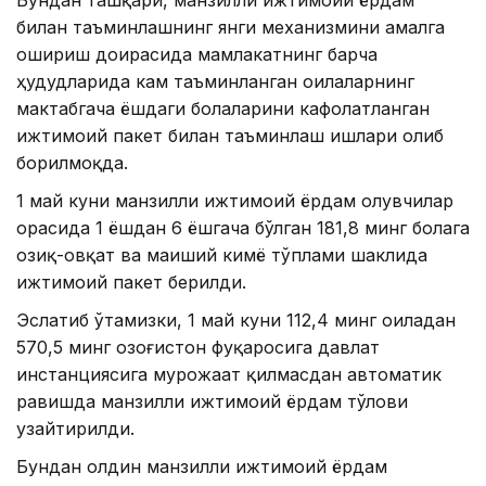
Бундан ташқари, манзилли ижтимоий ёрдам
билан таъминлашнинг янги механизмини амалга
ошириш доирасида мамлакатнинг барча
ҳудудларида кам таъминланган оилаларнинг
мактабгача ёшдаги болаларини кафолатланган
ижтимоий пакет билан таъминлаш ишлари олиб
борилмоқда.
1 май куни манзилли ижтимоий ёрдам олувчилар
орасида 1 ёшдан 6 ёшгача бўлган 181,8 минг болага
озиқ-овқат ва маиший кимё тўплами шаклида
ижтимоий пакет берилди.
Эслатиб ўтамизки, 1 май куни 112,4 минг оиладан
570,5 минг Қозоғистон фуқаросига давлат
инстанциясига мурожаат қилмасдан автоматик
равишда манзилли ижтимоий ёрдам тўлови
узайтирилди.
Бундан олдин манзилли ижтимоий ёрдам