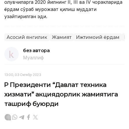
олувчиларга 2020 йилнинг II, III ва IV чоракларида
ёрдам сўраб мурожаат қилиш муддати
узайтирилган эди.
Асосий янгилик
Жамият
Ижтимоий ёрдам
Қ
без автора
Муаллиф
13:00, 03 Октябр 2023
ҚР Президенти “Давлат техника
хизмати” акциядорлик жамиятига
ташриф буюрди