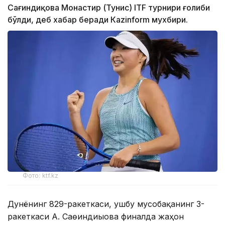
Сағиндиқова Монастир (Тунис) ITF турнири ғолиби
бўлди, деб хабар беради Каzinform мухбири.
Фото: ktf.kz
Дунёнинг 829-ракеткаси, ушбу мусобақанинг 3-
ракеткаси А. Саөиндиыова финалда жаҳон