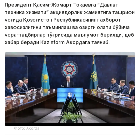
Президент Қасим-Жомарт Тоқаевга “Давлат
техника хизмати” акциядорлик жамиятига ташрифи
чоғида Қозоғистон Республикасининг ахборот
хавфсизлигини таъминлаш ва ҳозирги ҳолати бўйича
чора-тадбирлар тўғрисида маълумот берилди, деб
хабар беради Каzinform Акордага таяниб.
Фото: Akorda