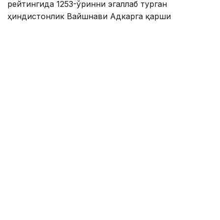
рейтингида 1253-ўринни эгаллаб турган
ҳиндистонлик Вайшнави Адкарга қарши
чемпионлик учун кураш олиб борди.
Биринчи партия кескин курашлар остида ўтди,
Аружан тай-брейкда муваффақиятли ўйнади - 7:6
(8:6).
Иккинчи сетда қозоғистонлик ёш теннисчи
рақибига ҳеч қандай имконият қолдирмади - 6:0.
Шу тариқа Аружан Сағиндиқова муҳим ғалабага
эришди.
Эслатиб ўтамиз, аввалроқ Аружан Сағиндиқова
Тунисдаги мусобақа финалига чиққани ҳақида
хабар
берган эдик.
Муаллиф: Ғайсағали Сейтақ