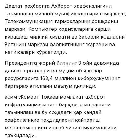
Давлат раҳбарига Ахборот хавфсизлигини
таъминлаш миллий мувофиқлаштириш маркази,
Телекоммуникация тармоқларини бошқариш
маркази, Компьютер ҳодисаларига қарши
курашиш миллий хизмати ва Зарарли кодларни
ўрганиш маркази фаолиятининг жараёни ва
натижалари кўрсатилди.
Президентга жорий йилнинг 9 ойи давомида
давлат органлари ва муҳим объектлар
ресурсларига 163,4 миллион киберҳужумнинг
бартараф этилгани маълум қилинди.
Қасим-Жомарт Тоқаев мамлакат ахборот
инфратузилмасининг барқарор ишлашини
таъминлаш ва бу соҳадаги ҳар қандай
хавфсизликка таҳдидларни қайтариш
механизмларини ишлаб чиқиш муҳимлигини
таъкидлади.