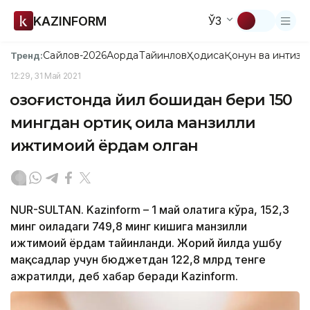
KAZINFORM
ЎЗ
Сайлов-2026
Ақорда
Тайинлов
Ҳодиса
Қонун ва интизо
Тренд:
12:29, 31 Май 2021
Қозоғистонда йил бошидан бери 150
мингдан ортиқ оила манзилли
ижтимоий ёрдам олган
NUR-SULTAN. Kazinform – 1 май ҳолатига кўра, 152,3
минг оиладаги 749,8 минг кишига манзилли
ижтимоий ёрдам тайинланди. Жорий йилда ушбу
мақсадлар учун бюджетдан 122,8 млрд тенге
ажратилди, деб хабар беради Kazinform.