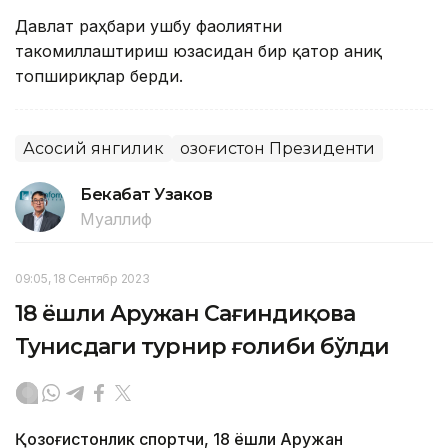
Давлат раҳбари ушбу фаолиятни
такомиллаштириш юзасидан бир қатор аниқ
топшириқлар берди.
Асосий янгилик
Қозоғистон Президенти
Бекабат Узаков
Муаллиф
09:05, 18 Сентябр 2023
18 ёшли Аружан Сағиндиқова
Тунисдаги турнир ғолиби бўлди
Қозоғистонлик спортчи, 18 ёшли Аружан