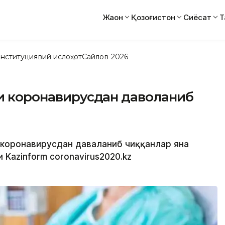
Жаҳон
Қозоғистон
Сиёсат
Т
нституциявий ислоҳот
Сайлов-2026
ши коронавирусдан даволаниб
а коронавирусдан даваланиб чиққанлар яна
 Kazinform coronavirus2020.kz