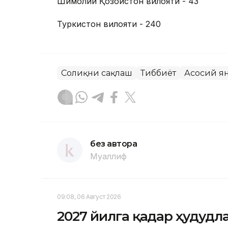
Шимолий Қозоғистон вилояти - 43
Туркистон вилояти - 240
Соғлиқни сақлаш
Тиббиёт
Асосий я
без автора
Муаллиф
09:08, 06 Август 2026
2027 йилга қадар ҳудудл