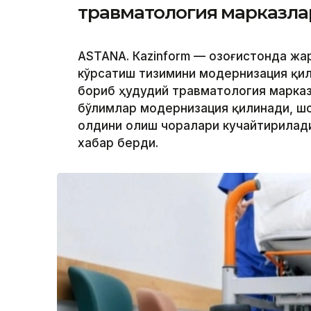
травматология марказла
ASTANА. Кazinform — Қозоғистонда ж
кўрсатиш тизимини модернизация қил
бориб ҳудудий травматология марказ
бўлимлар модернизация қилинади, ш
олдини олиш чоралари кучайтирилади.
хабар берди.