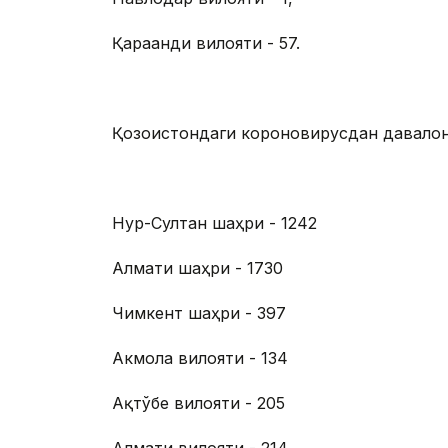
Қарағанди вилояти - 57.
Қозоғистондаги короновирусдан давалон
Нур-Султан шаҳри - 1242
Алмати шаҳри - 1730
Чимкент шаҳри - 397
Акмола вилояти - 134
Ақтўбе вилояти - 205