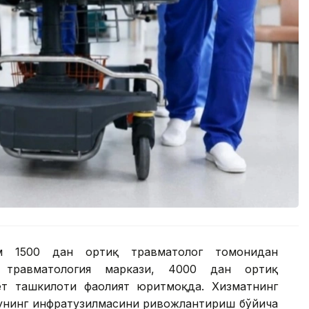
ам 1500 дан ортиқ травматолог томонидан
 травматология маркази, 4000 дан ортиқ
ёт ташкилоти фаолият юритмоқда. Хизматнинг
 унинг инфратузилмасини ривожлантириш бўйича