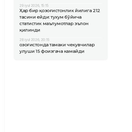
29 iyul 2026, 15:15
Ҳар бир қозоғистонлик йилига 212
тасини ейди: тухум бўйича
статистик маълумотлар эълон
қилинди
28 iyul 2026, 20:15
Қозоғистонда тамаки чекувчилар
улуши 15 фоизгача камайди