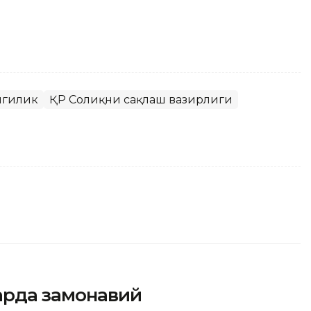
нгилик
ҚР Соғлиқни сақлаш вазирлиги
арда замонавий