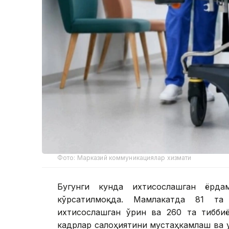
Фото: Марказий коммуникациялар хизмати
Бугунги кунда ихтисослашган ёрд
кўрсатилмоқда. Мамлакатда 81 та
ихтисослашган ўрин ва 260 та тибби
кадрлар салоҳиятини мустаҳкамлаш ва