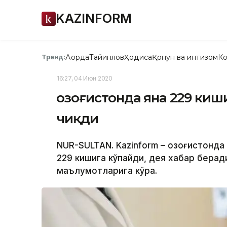
KAZINFORM
Ақорда
Тайинлов
Ҳодиса
Қонун ва интизом
Ко
Тренд:
16:27, 04 Июн 2020
Қозоғистонда яна 229 ки
чиқди
NUR-SULTAN. Kazinform – Қозоғистонд
229 кишига кўпайди, дея хабар беради
маълумотларига кўра.