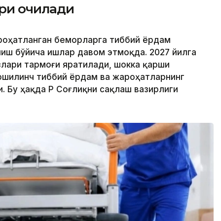
ри очилади
ароҳатланган беморларга тиббий ёрдам
иш бўйича ишлар давом этмоқда. 2027 йилга
лари тармоғи яратилади, шокка қарши
ошилинч тиббий ёрдам ва жароҳатларнинг
 Бу ҳақда ҚР Соғлиқни сақлаш вазирлиги