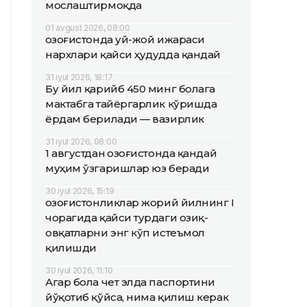
мослаштирмоқда
01 avgust 2026, 08:00
Қозоғистонда уй-жой ижараси
нархлари қайси ҳудудда қандай
31 iyul 2026, 18:17
Бу йил қарийб 450 минг болага
мактабга тайёргарлик кўришда
ёрдам берилади — вазирлик
31 iyul 2026, 08:00
1 августдан Қозоғистонда қандай
муҳим ўзгаришлар юз беради
30 iyul 2026, 15:19
Қозоғистонликлар жорий йилнинг I
чорагида қайси турдаги озиқ-
овқатларни энг кўп истеъмол
қилишди
30 iyul 2026, 11:10
Агар бола чет элда паспортини
йўқотиб қўйса, нима қилиш керак