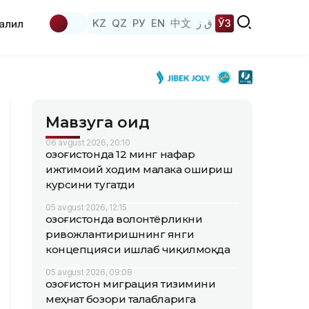
KZ
QZ
РУ
EN
中文
ق ز
ЎЗ
аҳлил
Мавзуга оид
06 avgust 2026, 20:10
Қозоғистонда 12 минг нафар
ижтимоий ходим малака ошириш
курсини тугатди
05 avgust 2026, 12:15
Қозоғистонда волонтёрликни
ривожлантиришнинг янги
концепцияси ишлаб чиқилмоқда
05 avgust 2026, 09:08
Қозоғистон миграция тизимини
меҳнат бозори талабларига