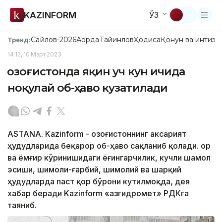
KAZINFORM
ЎЗ
Сайлов-2026
Ақорда
Тайинлов
Ҳодиса
Қонун ва интизо
Тренд:
14:12, 10 Март 2023
Қозоғистонда яқин уч кун ичида
ноқулай об-ҳаво кузатилади
ASTANA. Kazinform - Қозоғистоннинг аксарият
ҳудудларида беқарор об-ҳаво сақланиб қолади. Қор
ва ёмғир кўринишидаги ёғингарчилик, кучли шамол
эсиши, шимоли-ғарбий, шимолий ва шарқий
ҳудудларда паст қор бўрони кутилмоқда, дея
хабар беради Kazinform «Қазгидромет» РДКга
таяниб.