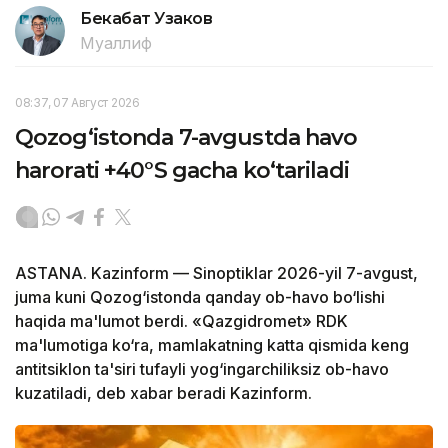
Бекабат Узаков
Муаллиф
08:37, 07 Август 2026
Qozog‘istonda 7-avgustda havo
harorati +40°S gacha ko‘tariladi
ASTANA. Kazinform — Sinoptiklar 2026-yil 7-avgust,
juma kuni Qozog‘istonda qanday ob-havo bo‘lishi
haqida ma'lumot berdi. «Qazgidromet» RDK
ma'lumotiga ko‘ra, mamlakatning katta qismida keng
antitsiklon ta'siri tufayli yog‘ingarchiliksiz ob-havo
kuzatiladi, deb xabar beradi Kazinform.