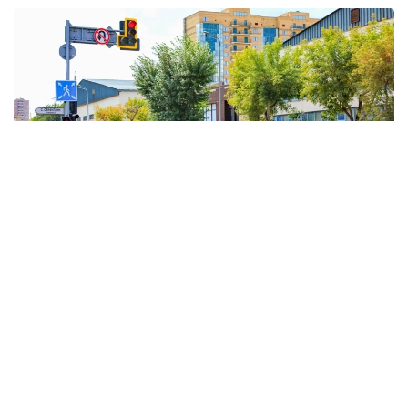
Фото: Виктор Федюнин / Kazinform
Shimoliy-g‘arbiy siklon va unga bog‘liq atmosfera
frontal tizimlari Qozog‘istonning shimoli va sharqidagi
ob-havoga ta’sir qilishda davom etadi. Shu munosabat
bilan, ba’zi joylarda yomg‘ir yog‘adi, momaqaldiroq,
kuchli shamol bo‘ladi va do‘l yog‘adi.