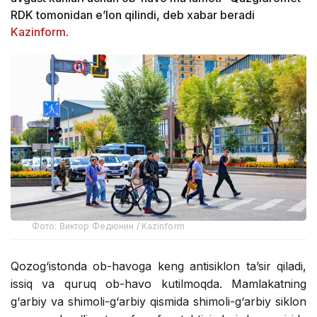
RDK tomonidan e’lon qilindi, deb xabar beradi
Kazinform
.
Фото: Виктор Федюнин / Kazinform
Qozog‘istonda ob-havoga keng antisiklon ta’sir qiladi,
issiq va quruq ob-havo kutilmoqda. Mamlakatning
g‘arbiy va shimoli-g‘arbiy qismida shimoli-g‘arbiy siklon