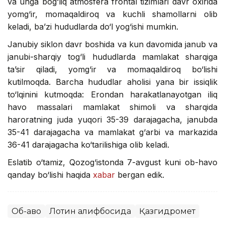
va unga bog‘liq atmosfera frontal tizimlari davr oxirida
yomg‘ir, momaqaldiroq va kuchli shamollarni olib
keladi, ba’zi hududlarda do‘l yog‘ishi mumkin.
Janubiy siklon davr boshida va kun davomida janub va
janubi-sharqiy tog‘li hududlarda mamlakat sharqiga
ta’sir qiladi, yomg‘ir va momaqaldiroq bo‘lishi
kutilmoqda. Barcha hududlar aholisi yana bir issiqlik
to‘lqinini kutmoqda: Erondan harakatlanayotgan iliq
havo massalari mamlakat shimoli va sharqida
haroratning juda yuqori 35-39 darajagacha, janubda
35-41 darajagacha va mamlakat g‘arbi va markazida
36-41 darajagacha ko‘tarilishiga olib keladi.
Eslatib o‘tamiz, Qozog‘istonda 7-avgust kuni ob-havo
qanday bo‘lishi haqida
xabar
bergan edik.
Об-ҳаво
Лотин алифбосида
Қазгидромет