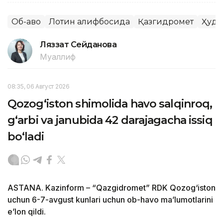
Об-ҳаво
Лотин алифбосида
Қазгидромет
Ҳуду
Ляззат Сейданова
Муаллиф
08:35, 06 Август 2026
Qozog‘iston shimolida havo salqinroq,
g‘arbi va janubida 42 darajagacha issiq
bo‘ladi
ASTANA. Kazinform – “Qazgidromet” RDK Qozog‘iston
uchun 6-7-avgust kunlari uchun ob-havo ma’lumotlarini
e’lon qildi.