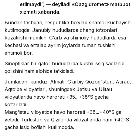
etilmaydi”, — deyiladi «Qazgidromet» matbuot
xizmati xabarida.
Bundan tashqari, respublika bo‘ylab shamol kuchayishi
kutilmoqda. Janubiy hududlarda chang to‘zonlari
kuzatilishi mumkin. G‘arb va shimoliy hududlarda esa
kechasi va ertalab ayrim joylarda tuman tushishi
ehtimoli bor.
Sinoptiklar bir qator hududlarda kuchli issiq saqlanib
qolishini ham alohida ta’kidladi.
Jumladan, kunduzi Almati, G‘arbiy Qozog‘iston, Atirau,
Aqto‘be viloyatlari, shuningdek Jetisu va Ulitau
viloyatlarida havo harorati +35...+38°S gacha
ko‘tariladi.
Mang‘istau viloyatida havo harorati +38...+40°S ga
yetadi. Turkiston va Qizilo‘rda viloyatlarida ham +40°S
gacha issiq bo‘lishi kutilmoqda.