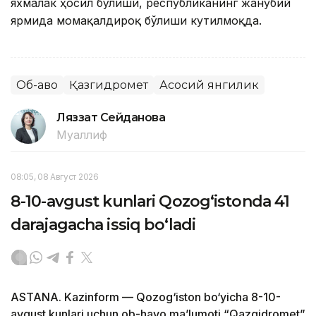
яхмалак ҳосил бўлиши, республиканинг жанубий
ярмида момақалдироқ бўлиши кутилмоқда.
Об-ҳаво
Қазгидромет
Асосий янгилик
Ляззат Сейданова
Муаллиф
08:05, 08 Август 2026
8-10-avgust kunlari Qozog‘istonda 41
darajagacha issiq bo‘ladi
ASTANA. Kazinform — Qozog‘iston bo‘yicha 8-10-
avgust kunlari uchun ob-havo ma’lumoti “Qazgidromet”