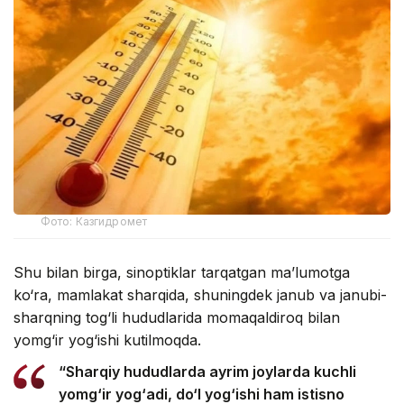
Фото: Казгидромет
Shu bilan birga, sinoptiklar tarqatgan ma’lumotga
ko‘ra, mamlakat sharqida, shuningdek janub va janubi-
sharqning tog‘li hududlarida momaqaldiroq bilan
yomg‘ir yog‘ishi kutilmoqda.
“Sharqiy hududlarda ayrim joylarda kuchli
yomg‘ir yog‘adi, do‘l yog‘ishi ham istisno