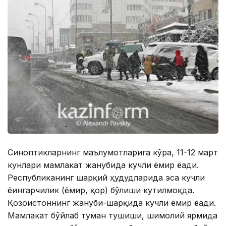
Синоптикларнинг маълумотларига кўра, 11-12 март
кунлари мамлакат жанубида кучли ёмғир ёғади.
Республиканинг шарқий ҳудудларида эса кучли
ёғингарчилик (ёмғир, қор) бўлиши кутилмоқда.
Қозоғистоннинг жануби-шарқида кучли ёмғир ёғади.
Мамлакат бўйлаб туман тушиши, шимолий ярмида