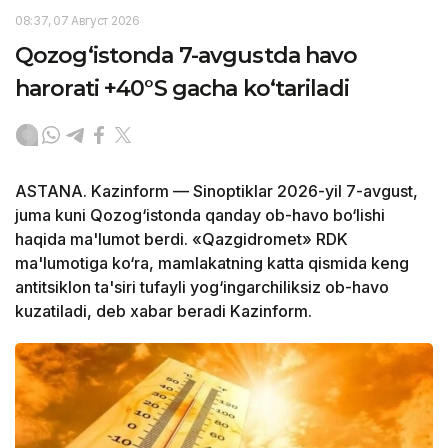
08:37, 07 Август 2026
Qozog‘istonda 7-avgustda havo
harorati +40°S gacha ko‘tariladi
ASTANA. Kazinform — Sinoptiklar 2026-yil 7-avgust,
juma kuni Qozog‘istonda qanday ob-havo bo‘lishi
haqida ma'lumot berdi. «Qazgidromet» RDK
ma'lumotiga ko‘ra, mamlakatning katta qismida keng
antitsiklon ta'siri tufayli yog‘ingarchiliksiz ob-havo
kuzatiladi, deb xabar beradi Kazinform.