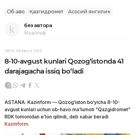
Об-ҳаво
Қазгидромет
Асосий янгилик
без автора
Муаллиф
08:05, 08 Август 2026
8-10-avgust kunlari Qozog‘istonda 41
darajagacha issiq bo‘ladi
ASTANA. Kazinform — Qozog‘iston bo‘yicha 8-10-
avgust kunlari uchun ob-havo ma’lumoti “Qazgidromet”
RDK tomonidan e’lon qilindi, deb xabar beradi
Kazinform
.