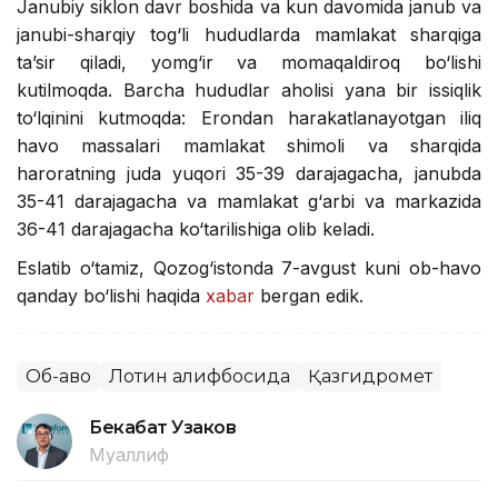
Janubiy siklon davr boshida va kun davomida janub va
janubi-sharqiy tog‘li hududlarda mamlakat sharqiga
ta’sir qiladi, yomg‘ir va momaqaldiroq bo‘lishi
kutilmoqda. Barcha hududlar aholisi yana bir issiqlik
to‘lqinini kutmoqda: Erondan harakatlanayotgan iliq
havo massalari mamlakat shimoli va sharqida
haroratning juda yuqori 35-39 darajagacha, janubda
35-41 darajagacha va mamlakat g‘arbi va markazida
36-41 darajagacha ko‘tarilishiga olib keladi.
Eslatib o‘tamiz, Qozog‘istonda 7-avgust kuni ob-havo
qanday bo‘lishi haqida
xabar
bergan edik.
Об-ҳаво
Лотин алифбосида
Қазгидромет
Бекабат Узаков
Муаллиф