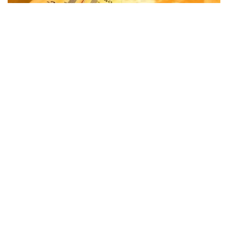
Фото: Казгидромет
Shu bilan birga, sinoptiklar tarqatgan ma’lumotga
ko‘ra, mamlakat sharqida, shuningdek janub va janubi-
sharqning tog‘li hududlarida momaqaldiroq bilan
yomg‘ir yog‘ishi kutilmoqda.
“Sharqiy hududlarda ayrim joylarda kuchli
yomg‘ir yog‘adi, do‘l yog‘ishi ham istisno
etilmaydi”, — deyiladi «Qazgidromet» matbuot
xizmati xabarida.
Bundan tashqari, respublika bo‘ylab shamol kuchayishi