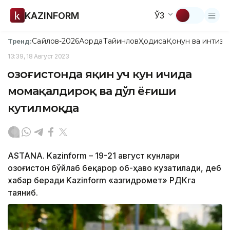
KAZINFORM
ЎЗ
Сайлов-2026
Ақорда
Тайинлов
Ҳодиса
Қонун ва интизо
Тренд:
13:39, 18 Август 2023
Қозоғистонда яқин уч кун ичида
момақалдироқ ва дўл ёғиши
кутилмоқда
ASTANA. Kazinform – 19-21 август кунлари
Қозоғистон бўйлаб беқарор об-ҳаво кузатилади, деб
хабар беради Kazinform «Қазгидромет» РДКга
таяниб.