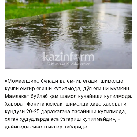
«Момақалдироқ бўлади ва ёмғир ёғади, шимолда
кучли ёмғир ёғиши кутилмоқда, дўл ёғиши мумкин.
Мамлакат бўйлаб ҳам шамол кучайиши кутилмоқда.
Ҳарорат фонига келсак, шимолда ҳаво ҳарорати
кундузи 20-25 даражагача пасайиши кутилмоқда,
қолган ҳудудларда эса ўзгариш кутилмайди», –
дейилади синоптиклар хабарида.