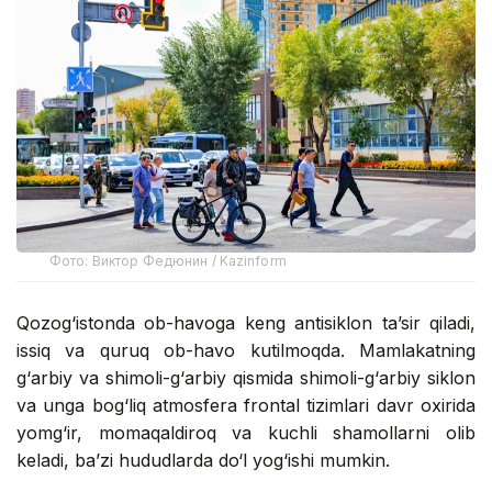
Фото: Виктор Федюнин / Kazinform
Qozog‘istonda ob-havoga keng antisiklon ta’sir qiladi,
issiq va quruq ob-havo kutilmoqda. Mamlakatning
g‘arbiy va shimoli-g‘arbiy qismida shimoli-g‘arbiy siklon
va unga bog‘liq atmosfera frontal tizimlari davr oxirida
yomg‘ir, momaqaldiroq va kuchli shamollarni olib
keladi, ba’zi hududlarda do‘l yog‘ishi mumkin.