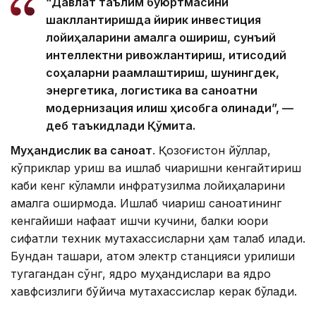
“Давлат таълим буюртмасини
шакллантиришда йирик инвестиция
лойиҳаларини амалга ошириш, сунъий
интеллектни ривожлантириш, иқтисодий
соҳаларни рақамлаштириш, шунингдек,
энергетика, логистика ва саноатни
модернизация қилиш ҳисобга олинади”, —
деб таъкидлади Қўмита.
Муҳандислик ва саноат
. Қозоғистон йўллар,
кўприклар қуриш ва ишлаб чиқаришни кенгайтириш
каби кенг кўламли инфратузилма лойиҳаларини
амалга оширмоқда. Ишлаб чиқариш саноатининг
кенгайиши нафақат ишчи кучини, балки юқори
сифатли техник мутахассисларни ҳам талаб қилади.
Бундан ташқари, атом электр станцияси қурилиши
тугагандан сўнг, ядро муҳандислари ва ядро
хавфсизлиги бўйича мутахассислар керак бўлади.