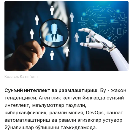
Коллаж: Kazinform
Сунъий интеллект ва рақамлаштириш
. Бу - жаҳон
тенденцияси. Агентлик келгуси йилларда сунъий
интеллект, маълумотлар таҳлили,
киберхавфсизлик, рақамли молия, DevOps, саноат
автоматлаштириш ва рақамли эгизаклар устувор
йўналишлар бўлишини таъкидламоқда.