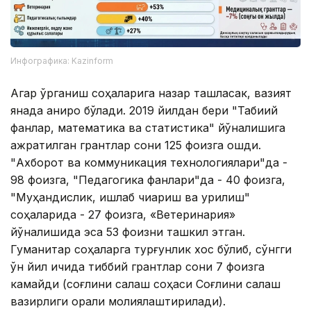
Инфографика: Kazinform
Агар ўрганиш соҳаларига назар ташласак, вазият
янада аниқроқ бўлади. 2019 йилдан бери "Табиий
фанлар, математика ва статистика" йўналишига
ажратилган грантлар сони 125 фоизга ошди.
"Ахборот ва коммуникация технологиялари"да -
98 фоизга, "Педагогика фанлари"да - 40 фоизга,
"Муҳандислик, ишлаб чиқариш ва қурилиш"
соҳаларида - 27 фоизга, «Ветеринария»
йўналишида эса 53 фоизни ташкил этган.
Гуманитар соҳаларга турғунлик хос бўлиб, сўнгги
ўн йил ичида тиббий грантлар сони 7 фоизга
камайди (соғлиқни сақлаш соҳаси Соғлиқни сақлаш
вазирлиги орқали молиялаштирилади).