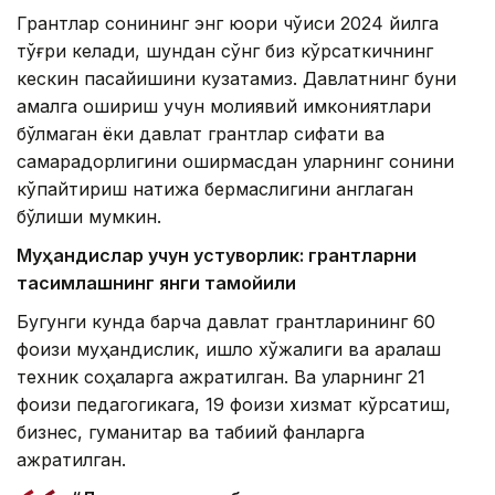
Грантлар сонининг энг юқори чўққиси 2024 йилга
тўғри келади, шундан сўнг биз кўрсаткичнинг
кескин пасайишини кузатамиз. Давлатнинг буни
амалга ошириш учун молиявий имкониятлари
бўлмаган ёки давлат грантлар сифати ва
самарадорлигини оширмасдан уларнинг сонини
кўпайтириш натижа бермаслигини англаган
бўлиши мумкин.
Муҳандислар учун устуворлик: грантларни
тақсимлашнинг янги тамойили
Бугунги кунда барча давлат грантларининг 60
фоизи муҳандислик, қишлоқ хўжалиги ва аралаш
техник соҳаларга ажратилган. Ва уларнинг 21
фоизи педагогикага, 19 фоизи хизмат кўрсатиш,
бизнес, гуманитар ва табиий фанларга
ажратилган.