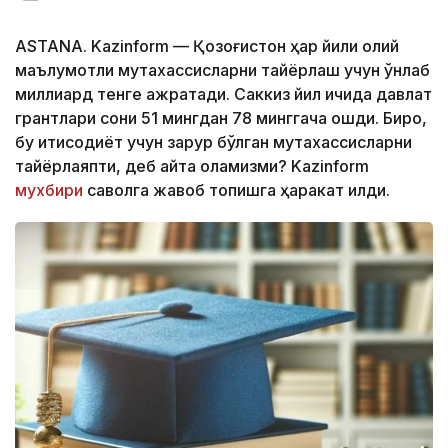
ASTANA. Kazinform — Қозоғистон ҳар йили олий
маълумотли мутахассисларни тайёрлаш учун ўнлаб
миллиард тенге ажратади. Саккиз йил ичида давлат
грантлари сони 51 мингдан 78 минггача ошди. Бироқ,
бу иқтисодиёт учун зарур бўлган мутахассисларни
тайёрлаяпти, деб айта оламизми? Kazinform
мухбири
саволга жавоб топишга ҳаракат қилди.