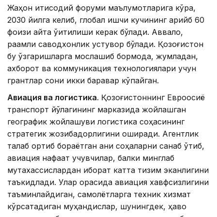
Жаҳон иқтисодий форуми маълумотларига кўра,
2030 йилга келиб, глобал ишчи кучининг қарийб 60
фоизи қайта ўқитилиши керак бўлади. Аввало,
рақамли саводхонлик устувор бўлади. Қозоғистон
бу ўзгаришларга мослашиб бормоқда, жумладан,
ахборот ва коммуникация технологиялари учун
грантлар сони икки баравар кўпайган.
Авиация ва логистика
. Қозоғистоннинг Евроосиё
транспорт йўлагининг марказида жойлашган
географик жойлашуви логистика соҳасининг
стратегик жозибадорлигини оширади. Агентлик
талаб ортиб бораётган аниқ соҳаларни санаб ўтиб,
авиация нафақат учувчилар, балки минглаб
мутахассислардан иборат катта тизим эканлигини
таъкидлади. Улар орасида авиация хавфсизлигини
таъминлайдиган, самолётларга техник хизмат
кўрсатадиган муҳандислар, шунингдек, ҳаво