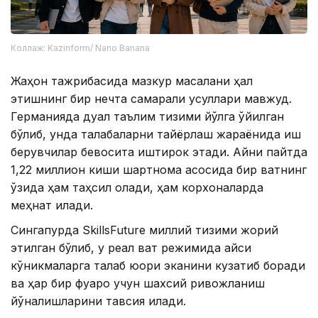
Коллаж: Kazinform/ Nano Banana
Жаҳон тажрибасида мазкур масалани ҳал
этишнинг бир нечта самарали усуллари мавжуд.
Германияда дуал таълим тизими йўлга қўйилган
бўлиб, унда талабаларни тайёрлаш жараёнида иш
берувчилар бевосита иштирок этади. Айни пайтда
1,22 миллион киши шартнома асосида бир вақтнинг
ўзида ҳам таҳсил олади, ҳам корхоналарда
меҳнат қилади.
Сингапурда SkillsFuture миллий тизими жорий
этилган бўлиб, у реал вақт режимида қайси
кўникмаларга талаб юқори эканини кузатиб боради
ва ҳар бир фуқаро учун шахсий ривожланиш
йўналишларини тавсия қилади.