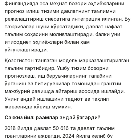
Финляндияда эса меҳнат бозори эҳтиёжларини
прогноз қилиш тизими давлатнинг таълимни
режалаштириш сиёсатига интеграция қилинган. Бу
тажрибалар шуни кўрсатадики, давлат нафақат
таълим соҳасини молиялаштиради, балки уни
иқтисодиёт эҳтиёжлари билан ҳам
уйғунлаштиради.
Қозоғистон танлаган модель марказлаштирилган
таълим тартибидир. Ушбу тизим бозорни
прогнозлаш, иш берувчиларнинг талабини
ўрганиш ва битирувчилар томонидан грантни
мажбурий равишда қайтариш асосида ишлайди.
Унинг қандай ишлашини тадқиқот ва таҳлил
жараёнида кўриш мумкин.
Саккиз йил: рақамлар қандай ўзгарди?
2018 йилда давлат 50 616 та давлат таълим
грантларини ажратди. 2024 йилга келиб бу