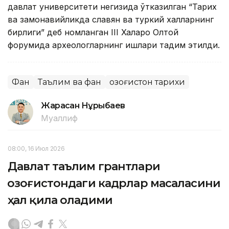
давлат университети негизида ўтказилган “Тарих
ва замонавийликда славян ва туркий халқларнинг
бирлиги” деб номланган ІІІ Халқаро Олтой
форумида археологларнинг ишлари тақдим этилди.
Фан
Таълим ва фан
Қозоғистон тарихи
Жарасқан Нұрыбаев
Муаллиф
08:00, 16 Июл 2026
Давлат таълим грантлари
Қозоғистондаги кадрлар масаласини
ҳал қила оладими