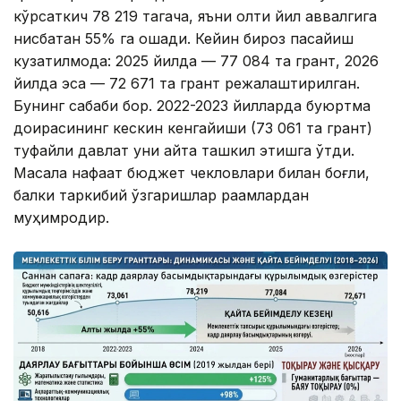
кўрсаткич 78 219 тагача, яъни олти йил аввалгига
нисбатан 55% га ошади. Кейин бироз пасайиш
кузатилмоқда: 2025 йилда — 77 084 та грант, 2026
йилда эса — 72 671 та грант режалаштирилган.
Бунинг сабаби бор. 2022-2023 йилларда буюртма
доирасининг кескин кенгайиши (73 061 та грант)
туфайли давлат уни қайта ташкил этишга ўтди.
Масала нафақат бюджет чекловлари билан боғлиқ,
балки таркибий ўзгаришлар рақамлардан
муҳимроқдир.