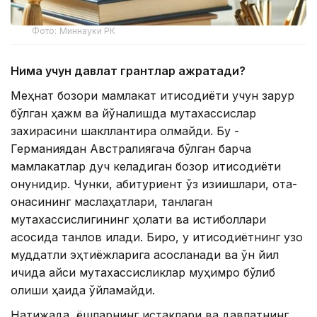
Фото: Миннауки РК
Нима учун давлат грантлар ажратади?
Меҳнат бозори мамлакат иқтисодиёти учун зарур
бўлган ҳажм ва йўналишда мутахассислар
захирасини шакллантира олмайди. Бу -
Германиядан Австралиягача бўлган барча
мамлакатлар дуч келадиган бозор иқтисодиёти
қонунидир. Чунки, абитуриент ўз қизиқишлари, ота-
онасининг маслаҳатлари, танлаган
мутахассислигининг ҳолати ва истиқболлари
асосида танлов қилади. Бироқ, у иқтисодиётнинг узоқ
муддатли эҳтиёжларига асосланади ва ўн йил
ичида қайси мутахассисликлар муҳимроқ бўлиб
қолиши ҳақида ўйламайди.
Натижада, ёшларнинг истаклари ва давлатнинг