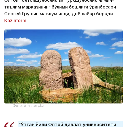
Олтой” олтойшунослик ва туркшунослик илмий-
таълим марказининг бўлими бошлиғи ўринбосари
Сергей Грушин маълум қилди, деб хабар беради
Кazinform
.
Фото: e-history.kz
“Ўтган йили Олтой давлат университети