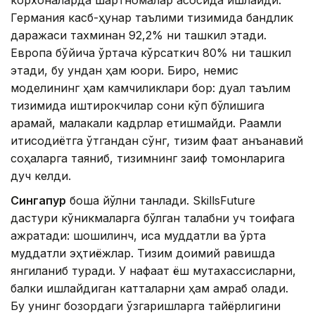
корхоналарда шартномалар асосида ишлайди.
Германия касб-ҳунар таълими тизимида бандлик
даражаси тахминан 92,2% ни ташкил этади.
Европа бўйича ўртача кўрсаткич 80% ни ташкил
этади, бу ундан ҳам юқори. Бироқ, немис
моделининг ҳам камчиликлари бор: дуал таълим
тизимида иштирокчилар сони кўп бўлишига
қарамай, малакали кадрлар етишмайди. Рақамли
иқтисодиётга ўтгандан сўнг, тизим фақат анъанавий
соҳаларга таяниб, тизимнинг заиф томонларига
дуч келди.
Сингапур
бошқа йўлни танлади. SkillsFuture
дастури кўникмаларга бўлган талабни уч тоифага
ажратади: шошилинч, қисқа муддатли ва ўрта
муддатли эҳтиёжлар. Тизим доимий равишда
янгиланиб туради. У нафақат ёш мутахассисларни,
балки ишлайдиган катталарни ҳам қамраб олади.
Бу унинг бозордаги ўзгаришларга тайёрлигини