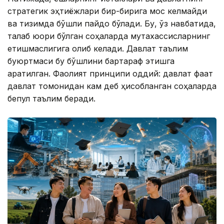
стратегик эҳтиёжлари бир-бирига мос келмайди
ва тизимда бўшлиқ пайдо бўлади. Бу, ўз навбатида,
талаб юқори бўлган соҳаларда мутахассисларнинг
етишмаслигига олиб келади. Давлат таълим
буюртмаси бу бўшлиқни бартараф этишга
қаратилган. Фаолият принципи оддий: давлат фақат
давлат томонидан кам деб ҳисобланган соҳаларда
бепул таълим беради.