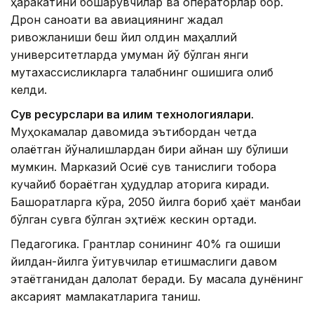
ҳаракатини бошқарувчилар ва операторлар бор.
Дрон саноати ва авиациянинг жадал
ривожланиши беш йил олдин маҳаллий
университетларда умуман йўқ бўлган янги
мутахассисликларга талабнинг ошишига олиб
келди.
Сув ресурслари ва иқлим технологиялари
.
Муҳокамалар давомида эътибордан четда
қолаётган йўналишлардан бири айнан шу бўлиши
мумкин. Марказий Осиё сув танқислиги тобора
кучайиб бораётган ҳудудлар қаторига киради.
Башоратларга кўра, 2050 йилга бориб ҳаёт манбаи
бўлган сувга бўлган эҳтиёж кескин ортади.
Педагогика. Грантлар сонининг 40% га ошиши
йилдан-йилга ўқитувчилар етишмаслиги давом
этаётганидан далолат беради. Бу масала дунёнинг
аксарият мамлакатларига таниш.