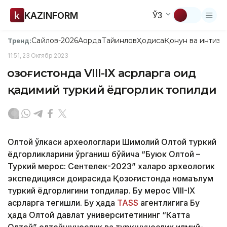
KAZINFORM
ЎЗ
Сайлов-2026
Ақорда
Тайинлов
Ҳодиса
Қонун ва интизо
Тренд:
11:51, 23 Октябр 2023
Қозоғистонда VIII-IX асрларга оид
қадимий туркий ёдгорлик топилди
Олтой ўлкаси археологлари Шимолий Олтой туркий
ёдгорликларини ўрганиш бўйича “Буюк Олтой –
Туркий мерос: Сентелек-2023” халқаро археологик
экспедицияси доирасида Қозоғистонда номаълум
туркий ёдгорлигини топдилар. Бу мерос VIII-IX
асрларга тегишли. Бу ҳақда
ТАSS
агентлигига Бу
ҳақда Олтой давлат университетининг “Катта