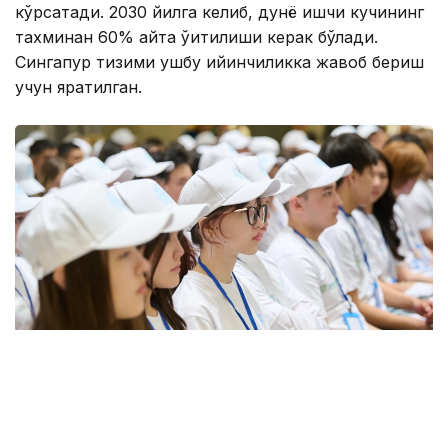
кўрсатади. 2030 йилга келиб, дунё ишчи кучининг
тахминан 60% қайта ўқитилиши керак бўлади.
Сингапур тизими ушбу қийинчиликка жавоб бериш
учун яратилган.
Фото: Қозыбаев университеті