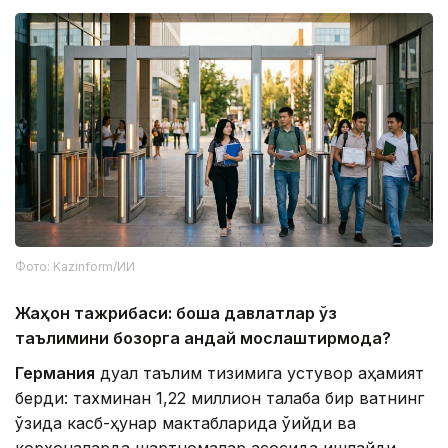
Фото: Kazinform/ИИ
Жаҳон тажрибаси: бошқа давлатлар ўз
таълимини бозорга қандай мослаштирмоқда?
Германия
дуал таълим тизимига устувор аҳамият
берди: тахминан 1,22 миллион талаба бир вақтнинг
ўзида касб-ҳунар мактабларида ўқийди ва