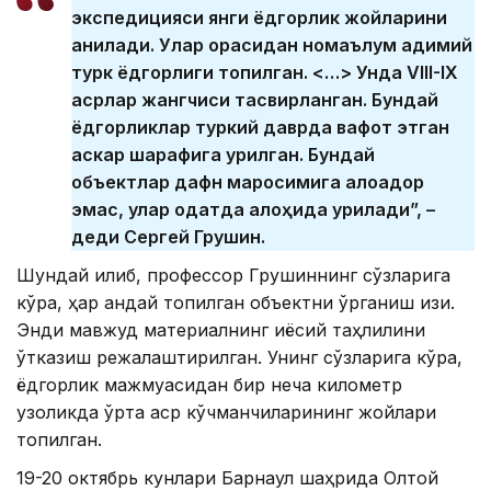
экспедицияси янги ёдгорлик жойларини
аниқлади. Улар орасидан номаълум қадимий
турк ёдгорлиги топилган. <…> Унда VIII-IX
асрлар жангчиси тасвирланган. Бундай
ёдгорликлар туркий даврда вафот этган
аскар шарафига қурилган. Бундай
объектлар дафн маросимига алоқадор
эмас, улар одатда алоҳида қурилади”, –
деди Сергей Грушин.
Шундай қилиб, профессор Грушиннинг сўзларига
кўра, ҳар қандай топилган объектни ўрганиш қизиқ.
Энди мавжуд материалнинг қиёсий таҳлилини
ўтказиш режалаштирилган. Унинг сўзларига кўра,
ёдгорлик мажмуасидан бир неча километр
узоқликда ўрта аср кўчманчиларининг жойлари
топилган.
19-20 октябрь кунлари Барнаул шаҳрида Олтой