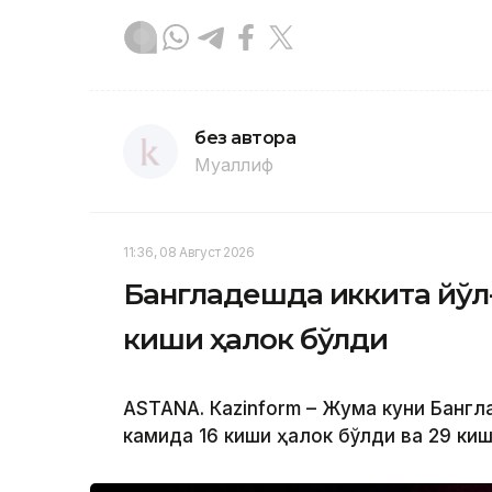
без автора
Муаллиф
11:36, 08 Август 2026
Бангладешда иккита йўл
киши ҳалок бўлди
ASTANА. Кazinform – Жума куни Банг
камида 16 киши ҳалок бўлди ва 29 ки