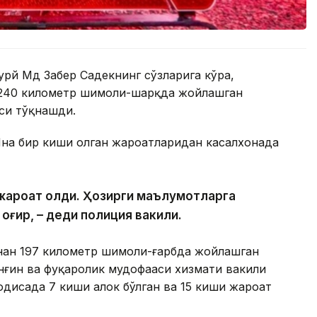
урй Мд Забер Садекнинг сўзларига кўра,
 240 километр шимоли-шарқда жойлашган
си тўқнашди.
Яна бир киши олган жароҳатларидан касалхонада
и жароҳат олди. Ҳозирги маълумотларга
 оғир, – деди полиция вакили.
инан 197 километр шимоли-ғарбда жойлашган
ёнғин ва фуқаролик мудофааси хизмати вакили
одисада 7 киши ҳалок бўлган ва 15 киши жароҳат