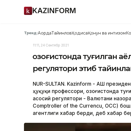
KAZINFORM
Ақорда
Тайинлов
Ҳодиса
Қонун ва интизом
Ко
Тренд:
11:11, 24 Сентябр 2021
Қозоғистонда туғилган а
регулятори этиб тайинла
NUR-SULTAN. Kazinform - AҚШ президе
ҳуқуқи профессори, Қозоғистонда туғ
асосий регулятори - Валютани назора
Comptroller of the Currencu, ОCC) бо
агентлиги хабар берди, деб хабар бе