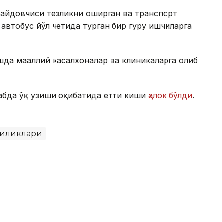
 ҳайдовчиси тезликни оширган ва транспорт
втобус йўл четида турган бир гуруҳ ишчиларга
да маҳаллий касалхоналар ва клиникаларга олиб
абда ўқ узиши оқибатида етти киши
ҳалок бўлди
.
гиликлари