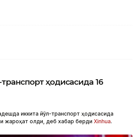
-транспорт ҳодисасида 16
ладешда иккита йўл-транспорт ҳодисасида
ши жароҳат олди, деб хабар берди
Xinhua
.