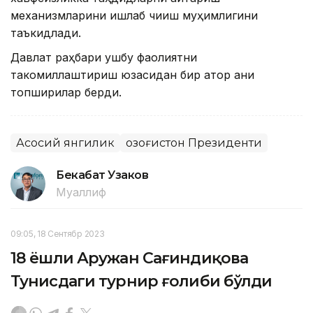
механизмларини ишлаб чиқиш муҳимлигини
таъкидлади.
Давлат раҳбари ушбу фаолиятни
такомиллаштириш юзасидан бир қатор аниқ
топшириқлар берди.
Асосий янгилик
Қозоғистон Президенти
Бекабат Узаков
Муаллиф
09:05, 18 Сентябр 2023
18 ёшли Аружан Сағиндиқова
Тунисдаги турнир ғолиби бўлди