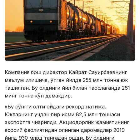
Компания бош директорқ Қайрат Сауирбаевнинг
маълум қилишича, ўтган йилда 255 млн тонна юк
ташилган. Бу олдинги йил билан таққослаганда 261
минг тонна кўп демакдир.
«Бу сўнгги олти ойдаги рекорд натижа.
Юкларнинг учдан бир қисми 82,5 млн тоннаси
экспортга чиқарилди. Акциодорлик жамиятининг
асосий фаолиятидан олинган даромадлар 2019
йилд 930 млрд тангадан ошди. Бу олдинги