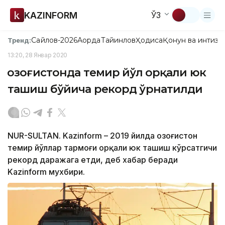
KAZINFORM
ЎЗ
Сайлов-2026
Ақорда
Тайинлов
Ҳодиса
Қонун ва интизо
Тренд:
13:20, 28 Январ 2020
Қозоғистонда темир йўл орқали юк
ташиш бўйича рекорд ўрнатилди
NUR-SULTAN. Kazinform – 2019 йилда Қозоғистон
темир йўллар тармоғи орқали юк ташиш кўрсатгичи
рекорд даражага етди, деб хабар беради
Kazinform мухбири.