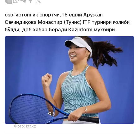
Қозоғистонлик спортчи, 18 ёшли Аружан
Сағиндиқова Монастир (Тунис) ITF турнири ғолиби
бўлди, деб хабар беради Каzinform мухбири.
Фото: ktf.kz