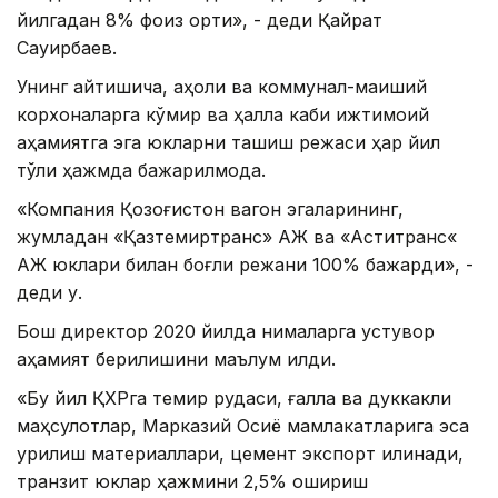
йилгадан 8% фоиз ортиқ», - деди Қайрат
Сауирбаев.
Унинг айтишича, аҳоли ва коммунал-маиший
корхоналарга кўмир ва ҳалла каби ижтимоий
аҳамиятга эга юкларни ташиш режаси ҳар йил
тўлиқ ҳажмда бажарилмоқда.
«Компания Қозоғистон вагон эгаларининг,
жумладан «Қазтемиртранс» АЖ ва «Астиқтранс«
АЖ юклари билан боғлиқ режани 100% бажарди», -
деди у.
Бош директор 2020 йилда нималарга устувор
аҳамият берилишини маълум қилди.
«Бу йил ҚХРга темир рудаси, ғалла ва дуккакли
маҳсулотлар, Марказий Осиё мамлакатларига эса
қурилиш материаллари, цемент экспорт қилинади,
транзит юклар ҳажмини 2,5% ошириш