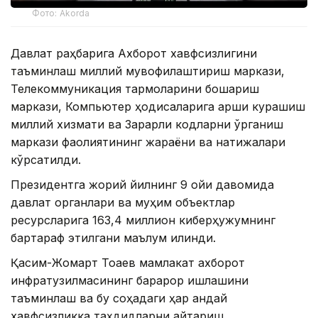
Фото: Akorda
Давлат раҳбарига Ахборот хавфсизлигини
таъминлаш миллий мувофиқлаштириш маркази,
Телекоммуникация тармоқларини бошқариш
маркази, Компьютер ҳодисаларига қарши курашиш
миллий хизмати ва Зарарли кодларни ўрганиш
маркази фаолиятининг жараёни ва натижалари
кўрсатилди.
Президентга жорий йилнинг 9 ойи давомида
давлат органлари ва муҳим объектлар
ресурсларига 163,4 миллион киберҳужумнинг
бартараф этилгани маълум қилинди.
Қасим-Жомарт Тоқаев мамлакат ахборот
инфратузилмасининг барқарор ишлашини
таъминлаш ва бу соҳадаги ҳар қандай
хавфсизликка таҳдидларни қайтариш