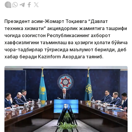
Президент Қасим-Жомарт Тоқаевга “Давлат
техника хизмати” акциядорлик жамиятига ташрифи
чоғида Қозоғистон Республикасининг ахборот
хавфсизлигини таъминлаш ва ҳозирги ҳолати бўйича
чора-тадбирлар тўғрисида маълумот берилди, деб
хабар беради Каzinform Акордага таяниб.