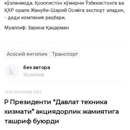
кўзланмоқда. Қозоғистон кўмирни Ўзбекистонга ва
ҚХР орқали Жануби-Шарқий Осиёга экспорт қилади»,
- деди компания раҳбари.
Муаллиф: Зарина Қаҳарман
Асосий янгилик
Транспорт
без автора
Муаллиф
13:00, 03 Октябр 2023
ҚР Президенти “Давлат техника
хизмати” акциядорлик жамиятига
ташриф буюрди