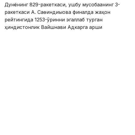
Дунёнинг 829-ракеткаси, ушбу мусобақанинг 3-
ракеткаси А. Саөиндиыова финалда жаҳон
рейтингида 1253-ўринни эгаллаб турган
ҳиндистонлик Вайшнави Адкарга қарши
чемпионлик учун кураш олиб борди.
Биринчи партия кескин курашлар остида ўтди,
Аружан тай-брейкда муваффақиятли ўйнади - 7:6
(8:6).
Иккинчи сетда қозоғистонлик ёш теннисчи рақибига
ҳеч қандай имконият қолдирмади - 6:0.
Шу тариқа Аружан Сағиндиқова муҳим ғалабага
эришди.
Эслатиб ўтамиз, аввалроқ Аружан Сағиндиқова
Тунисдаги мусобақа финалига чиққани ҳақида
хабар
берган эдик.
Муаллиф: Ғайсағали Сейтақ