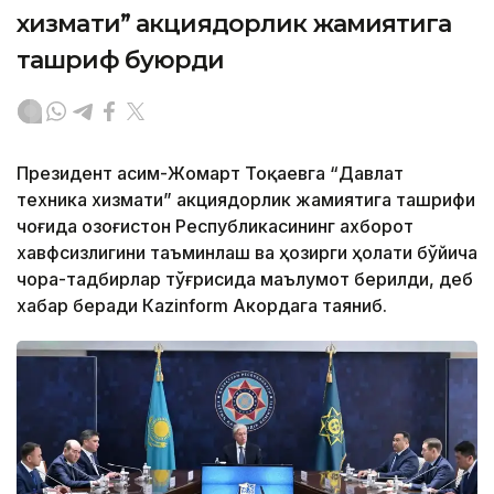
хизмати” акциядорлик жамиятига
ташриф буюрди
Президент Қасим-Жомарт Тоқаевга “Давлат
техника хизмати” акциядорлик жамиятига ташрифи
чоғида Қозоғистон Республикасининг ахборот
хавфсизлигини таъминлаш ва ҳозирги ҳолати бўйича
чора-тадбирлар тўғрисида маълумот берилди, деб
хабар беради Каzinform Акордага таяниб.