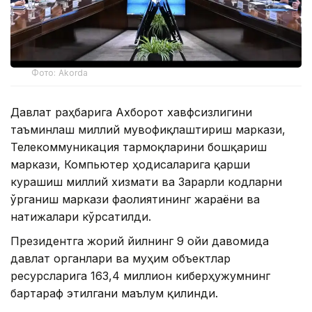
Фото: Akorda
Давлат раҳбарига Ахборот хавфсизлигини
таъминлаш миллий мувофиқлаштириш маркази,
Телекоммуникация тармоқларини бошқариш
маркази, Компьютер ҳодисаларига қарши
курашиш миллий хизмати ва Зарарли кодларни
ўрганиш маркази фаолиятининг жараёни ва
натижалари кўрсатилди.
Президентга жорий йилнинг 9 ойи давомида
давлат органлари ва муҳим объектлар
ресурсларига 163,4 миллион киберҳужумнинг
бартараф этилгани маълум қилинди.