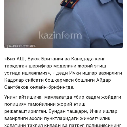
«Биз АҚШ, Буюк Британия ва Канадада кенг
тарқалган шерифлар моделини жорий этиш
устида ишлаяпмиз», - деди Ички ишлар вазирлиги
Кадрлар сиёсати бошқармаси бошлиғи Айдар
Саитбеков онлайн-брифингда.
Унинг айтишича, мамлакатда «бир қадам жойдаги
полиция» тамойилини жорий этиш
режалаштирилган. Бундан ташқари, Ички ишлар
вазирлиги аҳоли пунктларидаги жиноятчилик
ҳолатини таҳлил қилади ва патрул полициясининг