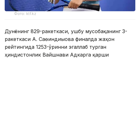
Фото: ktf.kz
Дунёнинг 829-ракеткаси, ушбу мусобақанинг 3-
ракеткаси А. Саөиндиыова финалда жаҳон
рейтингида 1253-ўринни эгаллаб турган
ҳиндистонлик Вайшнави Адкарга қарши
чемпионлик учун кураш олиб борди.
Биринчи партия кескин курашлар остида ўтди,
Аружан тай-брейкда муваффақиятли ўйнади - 7:6
(8:6).
Иккинчи сетда қозоғистонлик ёш теннисчи
рақибига ҳеч қандай имконият қолдирмади - 6:0.
Шу тариқа Аружан Сағиндиқова муҳим ғалабага
эришди.
Эслатиб ўтамиз, аввалроқ Аружан Сағиндиқова