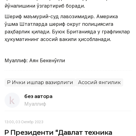
йўналишини ўзгартириб боради.
Шериф маъмурий-суд лавозимидир. Америка
Қўшма Штатларда шериф округ полициясига
раҳбарлик қилади. Буюк Британияда у графликлар
ҳукуматининг асосий вакили ҳисобланади.
Муаллиф: Аян Бекенўғли
ҚР Ички ишлар вазирлиги
Асосий янгилик
без автора
Муаллиф
13:00, 03 Октябр 2023
ҚР Президенти “Давлат техника