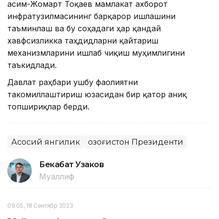
Қасим-Жомарт Тоқаев мамлакат ахборот
инфратузилмасининг барқарор ишлашини
таъминлаш ва бу соҳадаги ҳар қандай
хавфсизликка таҳдидларни қайтариш
механизмларини ишлаб чиқиш муҳимлигини
таъкидлади.
Давлат раҳбари ушбу фаолиятни
такомиллаштириш юзасидан бир қатор аниқ
топшириқлар берди.
Асосий янгилик
Қозоғистон Президенти
Бекабат Узаков
Муаллиф
09:05, 18 Сентябр 2023