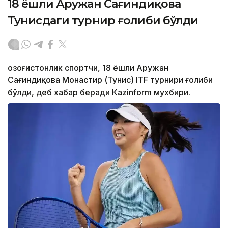
18 ёшли Аружан Сағиндиқова
Тунисдаги турнир ғолиби бўлди
Қозоғистонлик спортчи, 18 ёшли Аружан
Сағиндиқова Монастир (Тунис) ITF турнири ғолиби
бўлди, деб хабар беради Каzinform мухбири.