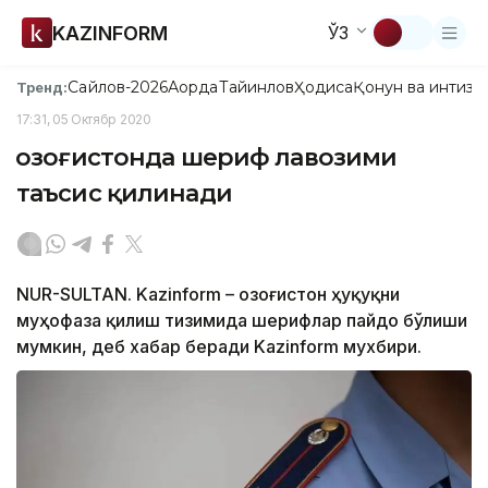
KAZINFORM
ЎЗ
Сайлов-2026
Ақорда
Тайинлов
Ҳодиса
Қонун ва интизо
Тренд:
17:31, 05 Октябр 2020
Қозоғистонда шериф лавозими
таъсис қилинади
NUR-SULTAN. Kazinform – Қозоғистон ҳуқуқни
муҳофаза қилиш тизимида шерифлар пайдо бўлиши
мумкин, деб хабар беради Kazinform мухбири.