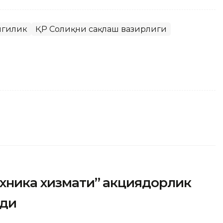
нгилик
ҚР Соғлиқни сақлаш вазирлиги
ехника хизмати” акциядорлик
рди