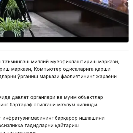
ни таъминлаш миллий мувофиқлаштириш маркази,
иш маркази, Компьютер ҳодисаларига қарши
дларни ўрганиш маркази фаолиятининг жараёни
ида давлат органлари ва муҳим объектлар
нинг бартараф этилгани маълум қилинди.
т инфратузилмасининг барқарор ишлашини
вфсизликка таҳдидларни қайтариш
ни таъкидлади.