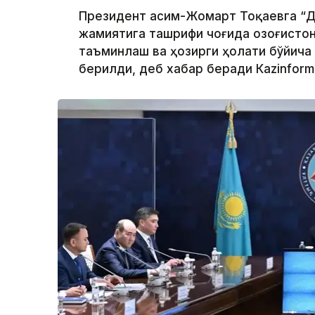
Президент Қасим-Жомарт Тоқаевга “Д
жамиятига ташрифи чоғида Қозоғисто
таъминлаш ва ҳозирги ҳолати бўйича
берилди, деб хабар беради Каzinform