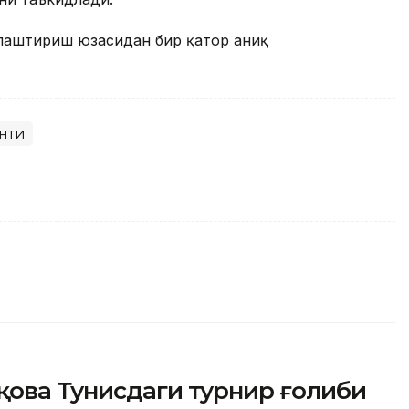
ллаштириш юзасидан бир қатор аниқ
нти
қова Тунисдаги турнир ғолиби