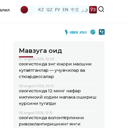
KZ
QZ
РУ
EN
中文
ق ز
ЎЗ
аҳлил
Мавзуга оид
07 avgust 2026, 10:39
Қозоғистонда энг юқори маошни
кутаётганлар — учувчилар ва
стюардессалар
06 avgust 2026, 20:10
Қозоғистонда 12 минг нафар
ижтимоий ходим малака ошириш
курсини тугатди
05 avgust 2026, 12:15
Қозоғистонда волонтёрликни
ривожлантиришнинг янги