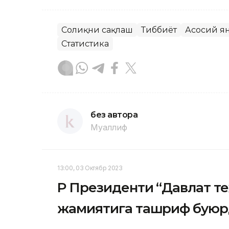
Соғлиқни сақлаш
Тиббиёт
Асосий я
Статистика
без автора
Муаллиф
13:00, 03 Октябр 2023
ҚР Президенти “Давлат т
жамиятига ташриф бую