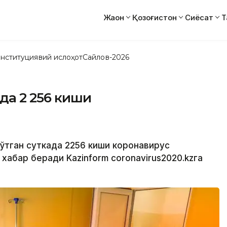
Жаҳон
Қозоғистон
Сиёсат
Т
нституциявий ислоҳот
Сайлов-2026
ада 2 256 киши
и
 ўтган суткада 2256 киши коронавирус
хабар беради Kazinform coronavirus2020.kzга