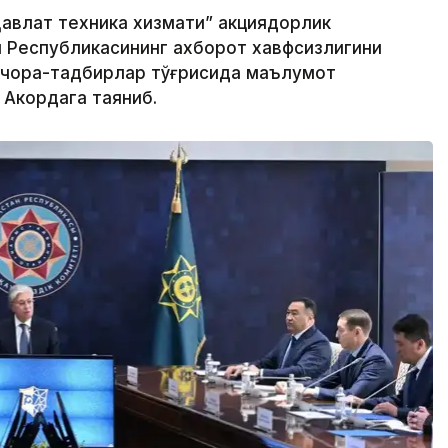
авлат техника хизмати” акциядорлик
н Республикасининг ахборот хавфсизлигини
 чора-тадбирлар тўғрисида маълумот
 Акордага таяниб.