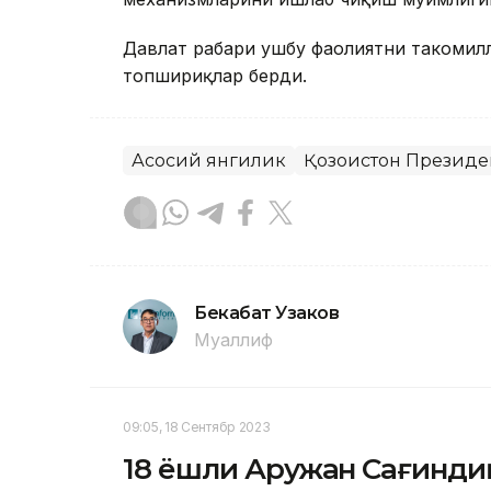
Давлат раҳбари ушбу фаолиятни такоми
топшириқлар берди.
Асосий янгилик
Қозоғистон Президе
Бекабат Узаков
Муаллиф
09:05, 18 Сентябр 2023
18 ёшли Аружан Сағинди