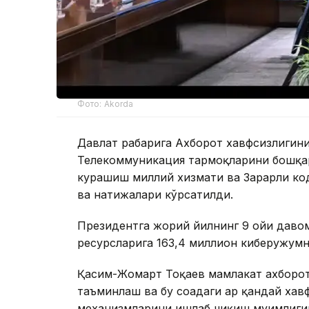
Фото: Akorda
Давлат раҳбарига Ахборот хавфсизлиги
Телекоммуникация тармоқларини бошқар
курашиш миллий хизмати ва Зарарли ко
ва натижалари кўрсатилди.
Президентга жорий йилнинг 9 ойи давом
ресурсларига 163,4 миллион киберҳужум
Қасим-Жомарт Тоқаев мамлакат ахборо
таъминлаш ва бу соҳадаги ҳар қандай ха
механизмларини ишлаб чиқиш муҳимлиги