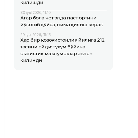
қилишди
30 iyul 2026, 11:10
Агар бола чет элда паспортини
йўқотиб қўйса, нима қилиш керак
29 iyul 2026, 15:15
Ҳар бир қозоғистонлик йилига 212
тасини ейди: тухум бўйича
статистик маълумотлар эълон
қилинди