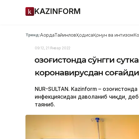
KAZINFORM
Ақорда
Тайинлов
Ҳодиса
Қонун ва интизом
Ко
Тренд:
09:12, 21 Январ 2022
Қозоғистонда сўнгги сутк
коронавирусдан соғайд
NUR-SULTAN. Kazinform – Қозоғистонда
инфекциясидан даволаниб чиқди, деб 
таяниб.