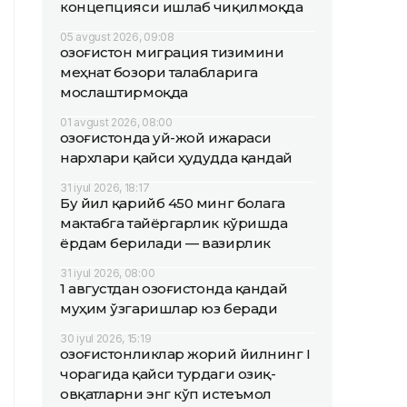
концепцияси ишлаб чиқилмоқда
05 avgust 2026, 09:08
Қозоғистон миграция тизимини
меҳнат бозори талабларига
мослаштирмоқда
01 avgust 2026, 08:00
Қозоғистонда уй-жой ижараси
нархлари қайси ҳудудда қандай
31 iyul 2026, 18:17
Бу йил қарийб 450 минг болага
мактабга тайёргарлик кўришда
ёрдам берилади — вазирлик
31 iyul 2026, 08:00
1 августдан Қозоғистонда қандай
муҳим ўзгаришлар юз беради
30 iyul 2026, 15:19
Қозоғистонликлар жорий йилнинг I
чорагида қайси турдаги озиқ-
овқатларни энг кўп истеъмол