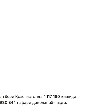
ан бери Қозоғистонда
1 117 160
кишида
980 844
нафари даволаниб чиқди.