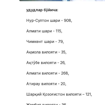
Ҳудудлар бўйича:
Нур-Султон шаҳри - 908,
Алмати шаҳри - 115,
Чимкент шаҳри - 79,
Ақмола вилояти - 35,
Ақтўбе вилояти - 26,
Алмати вилояти - 268,
Атирау вилояти - 20,
Шарқий Қозоғистон вилояти – 121,
Жамбил вилояти - 36,