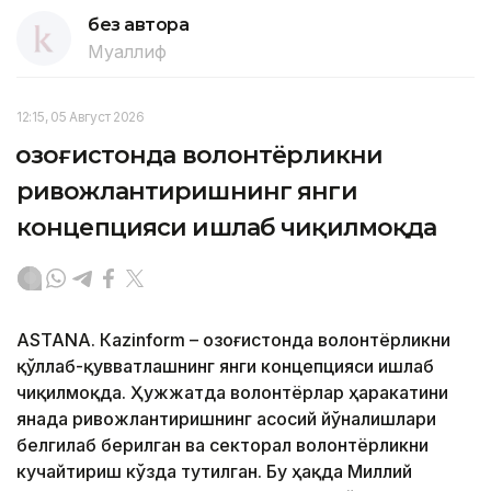
без автора
Муаллиф
12:15, 05 Август 2026
Қозоғистонда волонтёрликни
ривожлантиришнинг янги
концепцияси ишлаб чиқилмоқда
ASTANА. Кazinform – Қозоғистонда волонтёрликни
қўллаб-қувватлашнинг янги концепцияси ишлаб
чиқилмоқда. Ҳужжатда волонтёрлар ҳаракатини
янада ривожлантиришнинг асосий йўналишлари
белгилаб берилган ва секторал волонтёрликни
кучайтириш кўзда тутилган. Бу ҳақда Миллий