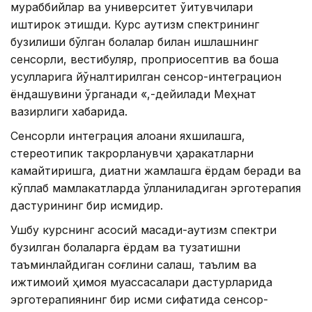
мураббийлар ва университет ўқитувчилари
иштирок этишди. Курс аутизм спектрининг
бузилиши бўлган болалар билан ишлашнинг
сенсорли, вестибуляр, проприосептив ва бошқа
усулларига йўналтирилган сенсор-интеграцион
ёндашувини ўрганади «,-дейилади Меҳнат
вазирлиги хабарида.
Сенсорли интеграция алоқани яхшилашга,
стереотипик такрорланувчи ҳаракатларни
камайтиришга, диққатни жамлашга ёрдам беради ва
кўплаб мамлакатларда қўлланиладиган эрготерапия
дастурининг бир қисмидир.
Ушбу курснинг асосий мақсади-аутизм спектри
бузилган болаларга ёрдам ва тузатишни
таъминлайдиган соғлиқни сақлаш, таълим ва
ижтимоий ҳимоя муассасалари дастурларида
эрготерапиянинг бир қисми сифатида сенсор-