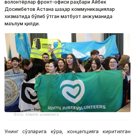
волонтёрлар фронт-офиси раҳбари Айбек
Досимбетов Астана шаҳар коммуникациялар
хизматида бўлиб ўтган матбуот анжуманида
маълум қилди.
Фото: Алмати ҳокимлиги
Унинг сўзларига кўра, концепцияга киритилган