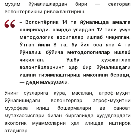
муҳим йўналишлардан бири — секторал
волонтёрликни ривожлантириш.
– Волонтёрлик 14 та йўналишда амалга
оширилади. Ҳозирда улардан 12 таси учун
методологик воситалар ишлаб чиқилган.
Ўтган йили 8 та, бу йил эса яна 4 та
йўналиш бўйича методологиялар ишлаб
чиқилган. Ушбу ҳужжатлар
волонтёрларнинг ҳар бир йўналишдаги
ишини тизимлаштириш имконини беради,
— деди маърузачи.
Унинг сўзларига кўра, масалан, атроф-муҳит
йўналишидаги волонтёрлар атроф-муҳитни
муҳофаза қилиш бошқармалари ва саноат
мутахассислари билан биргаликда ҳудудлардаги
экологик муаммоларни ҳал қилишда иштирок
этадилар.