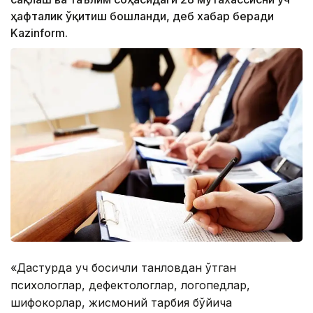
ҳафталик ўқитиш бошланди, деб хабар беради
Kazinform.
«Дастурда уч босқичли танловдан ўтган
психологлар, дефектологлар, логопедлар,
шифокорлар, жисмоний тарбия бўйича