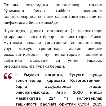
Таълим соҳасидаги волонтёрлар таълим
бўлимлари билан, тиббиёт соҳасидаги
волонтёрлар эса соғлиқни сақлаш ташкилотлари ва
шифокорлар билан ишлайди.
Шунингдек, давлат органлари ўз ваколатлари
доирасида волонтёрлар ташкилотлари билан
мунтазам алоқалар ўрнатишни ва волонтёрлар
учун махсус тренинглар ташкил қилишни
режалаштирмоқда. Бу волонтёрлар ишининг
сифатини оширади ва унинг барқарор
ривожланишига туртки беради.
– Умуман олганда, бугунги кунда
волонтёрлар ҳаракати Қозоғистоннинг
барча ҳудудларида жадал
ривожланмоқда. Агар 2020 йилда
мамлакатда 224 та волонтёрлар
ташкилоти фаолият юритган бўлса, 2025