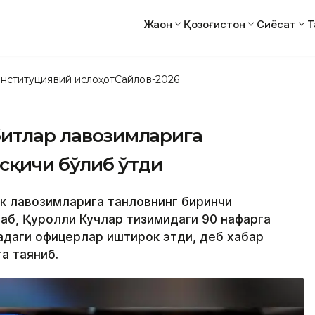
Жаҳон
Қозоғистон
Сиёсат
Т
нституциявий ислоҳот
Сайлов-2026
битлар лавозимларига
сқичи бўлиб ўтди
ик лавозимларига танловнинг биринчи
таб, Қуролли Кучлар тизимидаги 90 нафарга
радаги офицерлар иштирок этди, деб хабар
а таяниб.