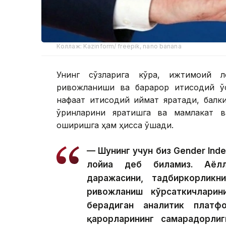
Коллаж: Kazinform/ freepik, nano banana
Унинг сўзларига кўра, ижтимоий л
ривожланиши ва барқарор иқтисодий ў
нафақат иқтисодий қиймат яратади, ба
ўринларини яратишга ва мамлакат в
оширишга ҳам ҳисса қўшади.
— Шунинг учун биз Gender Ind
лойиҳа деб биламиз. Аёлл
даражасини, тадбиркорликни
ривожланиш кўрсаткичларин
берадиган аналитик платф
қарорларининг самарадорли