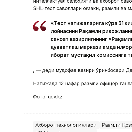
интеллектуал салоҳияти ва ахборот сав
SHL-тест саволлари оғзаки, рақамли ва м
«Тест натижаларига кўра 51 ки
лойиҳасини Рақамли ривожлани
саноат вазирлигининг «Рақамли
қувватлаш маркази ҳамда илғо
иборат мустақил комиссияга т
, — деди мудофаа вазири ўринбосари Д
Натижада 13 нафар рақамли офицер танл
Фото: gov.kz
Ахборот технологиялари
Рақамли Қоз