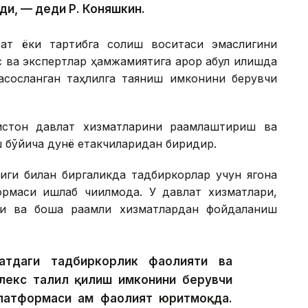
ди, — деди Р. Коняшкин.
ат ёки тартибга солиш воситаси эмаслигини
 ва экспертлар ҳамжамиятига қарор қабул қилишда
асосланган таҳлилга таяниш имконини берувчи
истон давлат хизматларини рақамлаштириш ва
 бўйича дунё етакчиларидан биридир.
иги билан биргаликда тадбиркорлар учун ягона
рмаси ишлаб чиқилмоқда. У давлат хизматлари,
ари ва бошқа рақамли хизматлардан фойдаланиш
атдаги тадбиркорлик фаолияти ва
лекс таҳлил қилиш имконини берувчи
платформаси ҳам фаолият юритмоқда.