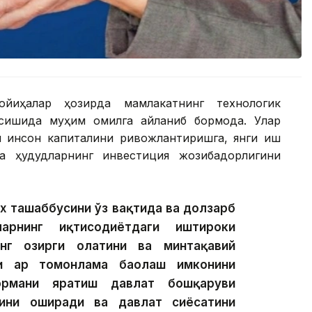
ойиҳалар ҳозирда мамлакатнинг технологик
сишида муҳим омилга айланиб бормоқда. Улар
лки инсон капиталини ривожлантиришга, янги иш
а ҳудудларнинг инвестиция жозибадорлигини
ex ташаббусини ўз вақтида ва долзарб
арнинг иқтисодиётдаги иштироки
нг ҳозирги ҳолатини ва минтақавий
и ҳар томонлама баҳолаш имконини
ормани яратиш давлат бошқаруви
гини оширади ва давлат сиёсатини