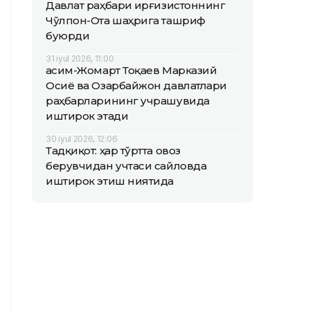
Давлат раҳбари Қирғизистоннинг
Чўлпон-Ота шаҳрига ташриф
буюрди
31 iyul 2026, 11:00
Қасим-Жомарт Тоқаев Марказий
Осиё ва Озарбайжон давлатлари
раҳбарларининг учрашувида
иштирок этади
30 iyul 2026, 12:06
Тадқиқот: ҳар тўртта овоз
берувчидан учтаси сайловда
иштирок этиш ниятида