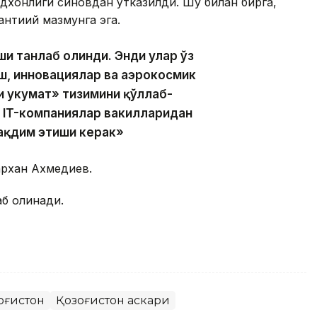
одхонлиги синовдан ўтказилди. Шу билан бирга,
антиқий мазмунга эга.
ши танлаб олинди. Энди улар ўз
ш, инновациялар ва аэрокосмик
 ҳукумат» тизимини қўллаб-
р IT-компаниялар вакилларидан
ақдим этиши керак»
архан Ахмедиев.
аб олинади.
оғистон
Қозоғистон аскари