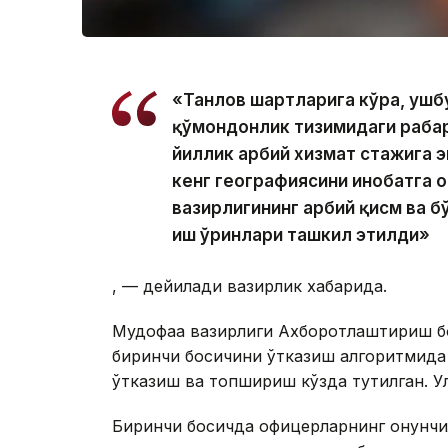
«Танлов шартларига кўра, ушбу
қўмондонлик тизимидаги раҳба
йиллик ҳарбий хизмат стажига 
кенг географиясини инобатга о
вазирлигининг ҳарбий қисм ва
иш ўринлари ташкил этилди»
, — дейилади вазирлик хабарида.
Мудофаа вазирлиги Ахборотлаштириш бо
биринчи босқичини ўтказиш алгоритмида
ўтказиш ва топшириш кўзда тутилган. Ул
Биринчи босқичда офицерларнинг қонунч