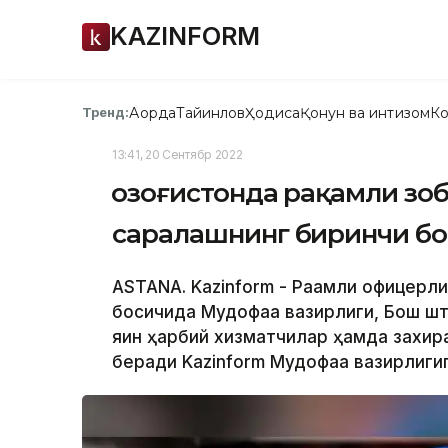
KAZINFORM
Ақорда
Тайинлов
Ҳодиса
Қонун ва интизом
Ко
Тренд:
13:41, 20 Сентябр 2022
Қозоғистонда рақамли зо
саралашнинг биринчи бо
ASTANA. Kazinform - Рақамли офицерл
босқичида Мудофаа вазирлиги, Бош ш
яқин ҳарбий хизматчилар ҳамда захи
беради Kazinform Мудофаа вазирлигиг