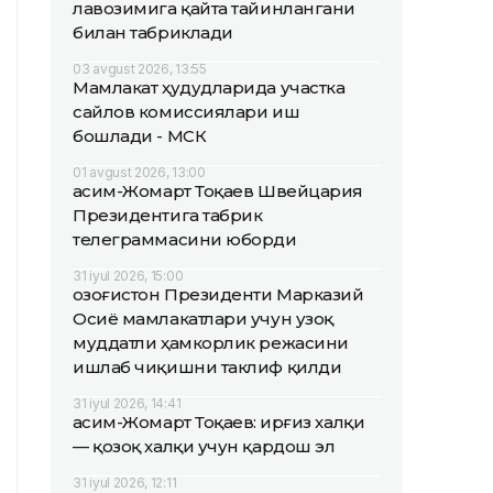
лавозимига қайта тайинлангани
билан табриклади
03 avgust 2026, 13:55
Мамлакат ҳудудларида участка
сайлов комиссиялари иш
бошлади - МСК
01 avgust 2026, 13:00
Қасим-Жомарт Тоқаев Швейцария
Президентига табрик
телеграммасини юборди
31 iyul 2026, 15:00
Қозоғистон Президенти Марказий
Осиё мамлакатлари учун узоқ
муддатли ҳамкорлик режасини
ишлаб чиқишни таклиф қилди
31 iyul 2026, 14:41
Қасим-Жомарт Тоқаев: Қирғиз халқи
— қозоқ халқи учун қардош эл
31 iyul 2026, 12:11