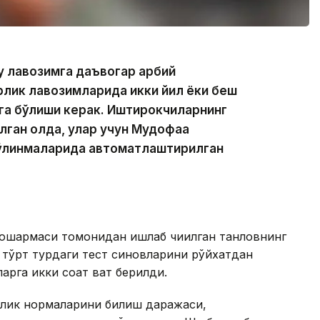
 лавозимга даъвогар ҳарбий
рлик лавозимларида икки йил ёки беш
эга бўлиши керак. Иштирокчиларнинг
лган ҳолда, улар учун Мудофаа
 бўлинмаларида автоматлаштирилган
шқармаси томонидан ишлаб чиқилган танловнинг
 тўрт турдаги тест синовларини рўйхатдан
арга икки соат вақт берилди.
илик нормаларини билиш даражаси,