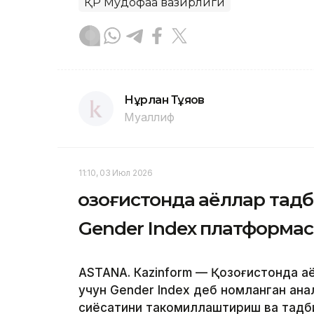
ҚР Мудофаа вазирлиги
Нұрлан Тұяқов
Муаллиф
11:10, 03 Июл 2026
Қозоғистонда аёллар тад
Gender Index платформа
ASTANА. Кazinform — Қозоғистонда а
учун Gender Index деб номланган ана
сиёсатини такомиллаштириш ва тадб