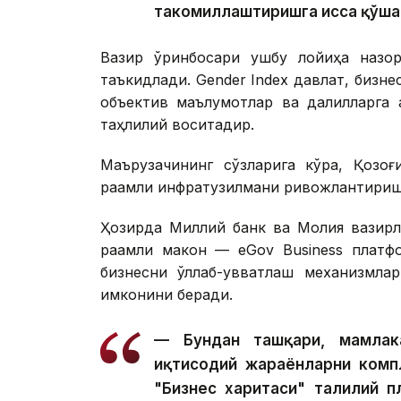
такомиллаштиришга ҳисса қўша
Вазир ўринбосари ушбу лойиҳа назор
таъкидлади. Gender Index давлат, бизнес
объектив маълумотлар ва далилларга 
таҳлилий воситадир.
Маърузачининг сўзларига кўра, Қозоғ
рақамли инфратузилмани ривожлантириш
Ҳозирда Миллий банк ва Молия вазирл
рақамли макон — eGov Business платфо
бизнесни қўллаб-қувватлаш механизмл
имконини беради.
— Бундан ташқари, мамлак
иқтисодий жараёнларни комп
"Бизнес харитаси" таҳлилий 