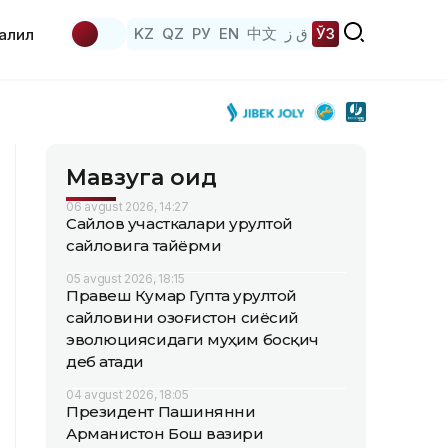
KZ
QZ
РУ
EN
中文
ق ز
ЎЗ
аҳлил
Мавзуга оид
06 avgust 2026, 14:27
Сайлов участкалари Қурултой
сайловига тайёрми
05 avgust 2026, 18:15
Правеш Кумар Гупта Қурултой
сайловини Қозоғистон сиёсий
эволюциясидаги муҳим босқич
деб атади
04 avgust 2026, 18:05
Президент Пашинянни
Арманистон Бош вазири