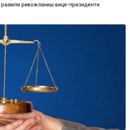
а рақамли ривожланиш вице-президенти