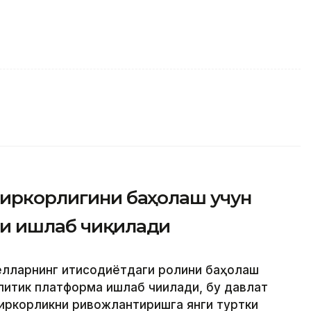
биркорлигини баҳолаш учун
си ишлаб чиқилади
ёлларнинг иқтисодиётдаги ролини баҳолаш
литик платформа ишлаб чиқилади, бу давлат
иркорликни ривожлантиришга янги туртки