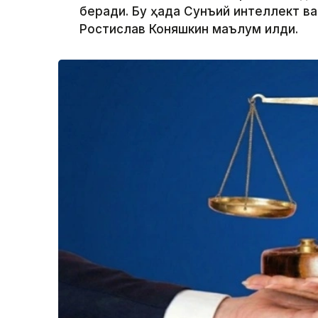
беради. Бу ҳақда Сунъий интеллект в
Ростислав Коняшкин маълум қилди.