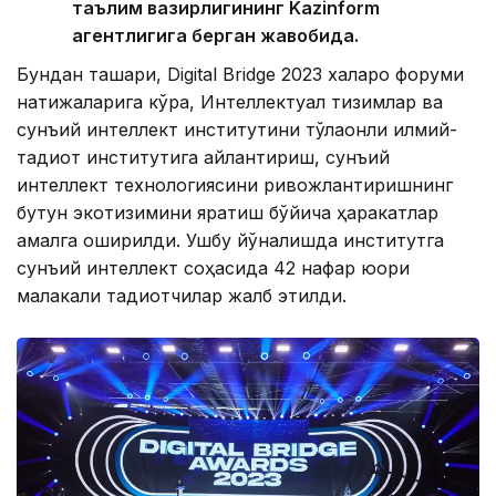
таълим вазирлигининг Kazinform
агентлигига берган жавобида.
Бундан ташқари, Digital Bridge 2023 халқаро форуми
натижаларига кўра, Интеллектуал тизимлар ва
сунъий интеллект институтини тўлақонли илмий-
тадқиқот институтига айлантириш, сунъий
интеллект технологиясини ривожлантиришнинг
бутун экотизимини яратиш бўйича ҳаракатлар
амалга оширилди. Ушбу йўналишда институтга
сунъий интеллект соҳасида 42 нафар юқори
малакали тадқиқотчилар жалб этилди.