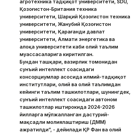
агротехника тадқиқот университети, SDU,
Қозоғистон-Британия техника
университети, Шарқий Қозоғистон техника
университети, Жанубий Қозоғистон
университети, Қарағанди давлат
университети, Алмати энергетика ва
алоқа университети каби олий таълим
муассасаларига киритилган.
Бундан ташқари, вазирлик томонидан
сунъий интеллект соҳасидаги
консорциумлар асосида илмий-тадқиқот
институтлари, олий ва олий таълимдан
кейинги таълим ташкилотлари, шунингдек,
сунъий интеллект соҳасидаги автоном
ташкилотлар иштирокида 2024-2026
йилларга мўлжалланган дастурий-
мақсадли молиялаштириш (ДММ)
ажратилди”, - дейилади ҚР Фан ва олий