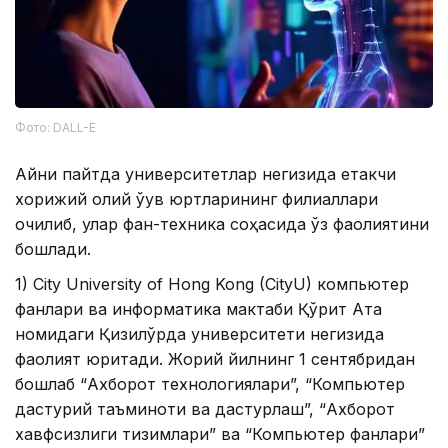
Фото: DALL-E
Айни пайтда университетлар негизида етакчи
хорижий олий ўқув юртларининг филиаллари
очилиб, улар фан-техника соҳасида ўз фаолиятини
бошлади.
1) City University of Hong Kong (CityU) компьютер
фанлари ва информатика мактаби Қўрқит Ата
номидаги Қизилўрда университети негизида
фаолият юритади. Жорий йилнинг 1 сентябридан
бошлаб “Ахборот технологиялари”, “Компьютер
дастурий таъминоти ва дастурлаш”, “Ахборот
хавфсизлиги тизимлари” ва “Компьютер фанлари”