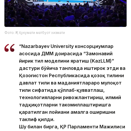
Фото: ҚР Ҳукумати матбуот хизмати
“Nazarbayev University консорциумлар
асосида ДММ доирасида “Замонавий
йирик тил моделини яратиш (KazLLM)”
дастури бўйича танловда иштирок этди ва
Қозоғистон Республикасида қозоқ тилини
давлат тили ва маданиятлараро мулоқот
тили сифатида қўллаб-қувватлаш,
технологияларни ривожлантириш, илмий
тадқиқотларни такомиллаштиришга
қаратилган лойиҳани амалга оширишни
таклиф қилди.
Шу билан бирга, ҚР Парламенти Мажилиси