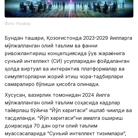
Фото: Pixabay
Бундан ташқари, Қозоғистонда 2023-2029 йилларга
мўлжалланган олий таълим ва фанни
ривожлантириш концепциясида ўқув жараёнига
сунъий интеллект (СИ) усулларидан фойдаланган
ҳолда виртуал ва интерактив платформалар ва
симуляторларни жорий этиш чора-тадбирлари
самаралироқ бўлиши ҳисобга олинади.
Хусусан, вазирлик томонидан 2024 йилга
мўлжалланган олий таълим соҳасида кадрлар
тайёрлаш бўйича “Йўл харитаси” ишлаб чиқилди ва
тасдиқланди. “Йўл харитаси”ни амалга ошириш
доирасида 70 дан ортиқ олий таълим
муассасаларида “Сунъий интеллект тизимлари”,