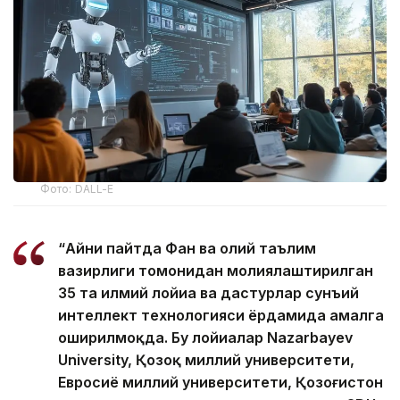
Фото: DALL-E
“Айни пайтда Фан ва олий таълим
вазирлиги томонидан молиялаштирилган
35 та илмий лойиҳа ва дастурлар сунъий
интеллект технологияси ёрдамида амалга
оширилмоқда. Бу лойиҳалар Nazarbayev
University, Қозоқ миллий унивeрситeти,
Евросиё миллий университети, Қозоғистон