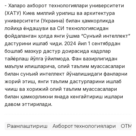
- Халқаро ахборот технологиялари университети
(ХАТУ) Киев миллий қурилиш ва архитектура
университети (Украина) билан ҳамкорликда
лойиҳа ёндашуви ва СИ технологиясидан
фойдаланган ҳолда янги қўшма “Сунъий интеллект”
дастурини ишлаб чиқди. 2024 йил 1 сентябрдан
бошлаб мазкур дастур доирасида кадрлар
тайёрлаш йўлга қўйилмоқда. Фан вазирлигидан
маълум қилишларича, олий таълим муассасалари
билан сунъий интеллект йўналишидаги фанларни
жорий этиш, янги таълим дастурларини ишлаб
чиқиш ва хорижий олий таълим муассасалари
билан ҳамкорликни янада кенгайтириш ишлари
давом эттирилади.
Рақамлаштириш
Ахборот технологиялари
ОТМ