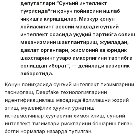
депутатлари “Сунъий интеллект
тўғрисида”ги қонун лойиҳасини ишлаб
чиқишга киришдилар. Мазкур қонун
лойиҳасининг асосий мақсади сунъий
интеллект соҳасида ҳуқуқий тартибга солиш
механизмини шакллантириш, жумладан,
давлат органлари, жисмоний ва юридик
шахсларнинг ўзаро ҳамкорлигини тартибга
солишдан иборат”, — дейилади вазирлик
ахборотида.
Қонун лойиҳасида сунъий интеллект тизимларини
таснифлаш, Deepfake технологияларини
идентификациялаш мақсадида ёрлиқлашни жорий
этиш, муаллифлик ҳуқуқини ўрнатиш,
истеъмолчилар ҳуқуқларини ҳимоя қилиш, сунъий
интеллект тизимлари рискларини бошқариш билан
боғлиқ нормалар назарда тутилган.