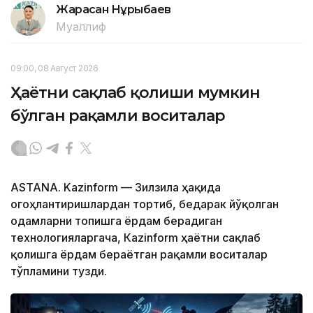
Жарасқан Нұрыбаев
Муаллиф
09:00, 08 Август 2026
Ҳаётни сақлаб қолиши мумкин
бўлган рақамли воситалар
ASTANA. Kazinform — Зилзила ҳақида
огоҳлантиришлардан тортиб, бедарак йўқолган
одамларни топишга ёрдам берадиган
технологияларгача, Кazinform ҳаётни сақлаб
қолишга ёрдам бераётган рақамли воситалар
тўпламини тузди.