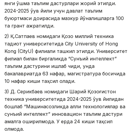
янги қўшма таълим дастурлари жорий этилди.
2024-2025 ўқув йили учун давлат таълим
буюртмаси доирасида мазкур йўналишларга 100
та грант ажратилди.
2) Қ.Сатпаев номидаги Қозоқ миллий техника
тадқиқот университетида City University of Hong
Kong (CityU) филиали ташкил этилди. Университет
филиал билан биргаликда “Сунъий интеллект”
таълим дастурини ишлаб чиқди, унда
бакалавриатда 63 нафар, магистратура босқичида
10 нафар киши таҳсил олади.
3) Д. Серикбаев номидаги Шарқий Қозоғистон
техника университетида 2024-2025 ўқув йилидан
бошлаб “Машинасозликда ақлли технологиялар ва
сунъий интеллект” инновацион таълим дастури
амалга оширилмоқда. У ерда 24 киши таҳсил
олмоқда.