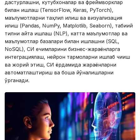
дастурлашни, кутубхоналар ва фреймворклар
билан ишлаш (TensorFlow, Keras, PyTorch),
маълумотларни таҳлил қилиш ва визуализация
қилиш (Pandas, NumPy, Matplotlib, Seaborn), табиий
тилни қайта ишлаш (NLP), катта маълумотлар ва
маълумотлар базалари билан ишлашни (SQL,
NoSQL), СИ ечимларини бизнес-жараёнларга
интеграциялаш, нейрон тармоқларни ишлаб чиқиш
ва жорий этиш, СИ ёрдамида жараёнларни
автоматлаштириш ва бошқа йўналишларни
ўрганади.