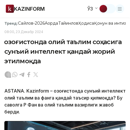
KAZINFORM
ЎЗ
Сайлов-2026
Ақорда
Тайинлов
Ҳодиса
Қонун ва интизо
Тренд:
08:00, 23 Декабр 2024
Қозоғистонда олий таълим соҳасига
сунъий интеллект қандай жорий
этилмоқда
ASTANA. Kazinform – Қозоғистонда сунъий интеллект
олий таълим ва фанга қандай таъсир қилмоқда? Бу
саволга ҚР Фан ва олий таълим вазирлиги жавоб
берди.