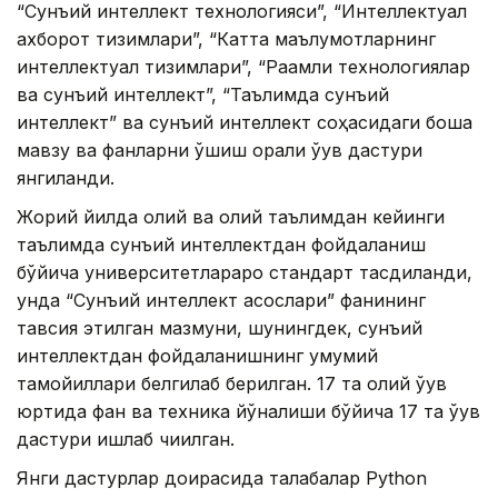
“Сунъий интеллект технологияси”, “Интеллектуал
ахборот тизимлари”, “Катта маълумотларнинг
интеллектуал тизимлари”, “Рақамли технологиялар
ва сунъий интеллект”, “Таълимда сунъий
интеллект” ва сунъий интеллект соҳасидаги бошқа
мавзу ва фанларни қўшиш орқали ўқув дастури
янгиланди.
Жорий йилда олий ва олий таълимдан кейинги
таълимда сунъий интеллектдан фойдаланиш
бўйича университетлараро стандарт тасдиқланди,
унда “Сунъий интеллект асослари” фанининг
тавсия этилган мазмуни, шунингдек, сунъий
интеллектдан фойдаланишнинг умумий
тамойиллари белгилаб берилган. 17 та олий ўқув
юртида фан ва техника йўналиши бўйича 17 та ўқув
дастури ишлаб чиқилган.
Янги дастурлар доирасида талабалар Python