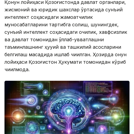
Қонун лойиҳаси Қозоғистонда давлат органлари,
жисмоний ва юридик шахслар ўртасида сунъий
интеллект соҳасидаги жамоатчилик
муносабатларини тартибга солиш, шунингдек,
сунъий интеллект соҳасидаги очиқлик, хавфсизлик
ва давлат томонидан қўллаб-қувватлашни
таъминлашнинг ҳуқуқий ва ташкилий асосларини
белгилаш мақсадида ишлаб чиқилган. Ҳозирда қонун
лойиҳаси Қозоғистон Ҳукумати томонидан кўриб
чиқилмоқда.