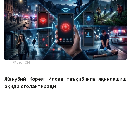
Фото: СИ
Жанубий Корея: Илова таъқибчига яқинлашиш
ҳақида огоҳлантиради
2026 йил 24 июнда Жанубий Корея шахсий
хавфсизлик учун энг сўнгги рақамли воситалардан
бирини ишга туширди.
Ҳукумат иловаси таъқиб қилувчи қурбонларга
электрон билагузук тақишлари шарт бўлган таъқиб