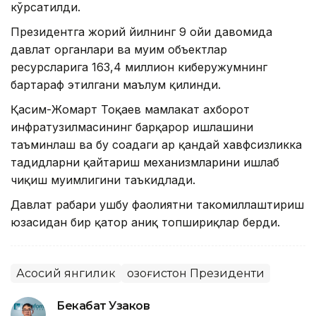
кўрсатилди.
Президентга жорий йилнинг 9 ойи давомида
давлат органлари ва муҳим объектлар
ресурсларига 163,4 миллион киберҳужумнинг
бартараф этилгани маълум қилинди.
Қасим-Жомарт Тоқаев мамлакат ахборот
инфратузилмасининг барқарор ишлашини
таъминлаш ва бу соҳадаги ҳар қандай хавфсизликка
таҳдидларни қайтариш механизмларини ишлаб
чиқиш муҳимлигини таъкидлади.
Давлат раҳбари ушбу фаолиятни такомиллаштириш
юзасидан бир қатор аниқ топшириқлар берди.
Асосий янгилик
Қозоғистон Президенти
Бекабат Узаков