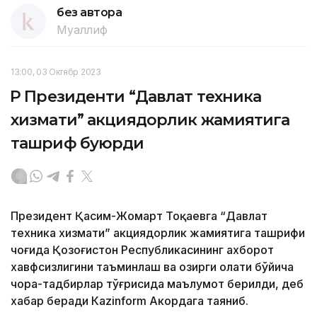
без автора
Муаллиф
13:00, 03 Октябр 2023
ҚР Президенти “Давлат техника
хизмати” акциядорлик жамиятига
ташриф буюрди
Президент Қасим-Жомарт Тоқаевга “Давлат
техника хизмати” акциядорлик жамиятига ташрифи
чоғида Қозоғистон Республикасининг ахборот
хавфсизлигини таъминлаш ва ҳозирги ҳолати бўйича
чора-тадбирлар тўғрисида маълумот берилди, деб
хабар беради Каzinform Акордага таяниб.