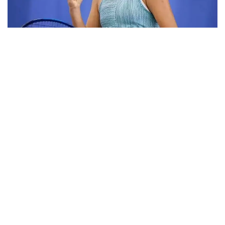
Фото: ktf.kz
Дунёнинг 829-ракеткаси, ушбу мусобақанинг 3-
ракеткаси А. Саөиндиыова финалда жаҳон
рейтингида 1253-ўринни эгаллаб турган
ҳиндистонлик Вайшнави Адкарга қарши
чемпионлик учун кураш олиб борди.
Биринчи партия кескин курашлар остида ўтди,
Аружан тай-брейкда муваффақиятли ўйнади - 7:6
(8:6).
Иккинчи сетда қозоғистонлик ёш теннисчи
рақибига ҳеч қандай имконият қолдирмади - 6:0.