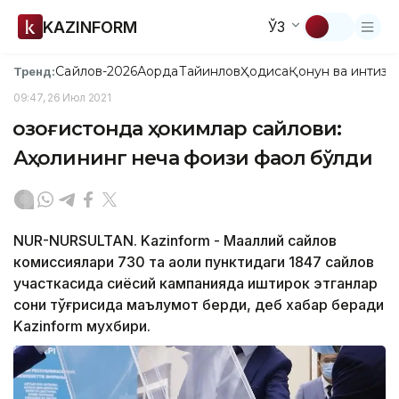
KAZINFORM
ЎЗ
Сайлов-2026
Ақорда
Тайинлов
Ҳодиса
Қонун ва интизо
Тренд:
09:47, 26 Июл 2021
Қозоғистонда ҳокимлар сайлови:
Аҳолининг неча фоизи фаол бўлди
NUR-NURSULTAN. Kazinform - Маҳаллий сайлов
комиссиялари 730 та аҳоли пунктидаги 1847 сайлов
участкасида сиёсий кампанияда иштирок этганлар
сони тўғрисида маълумот берди, деб хабар беради
Kazinform мухбири.