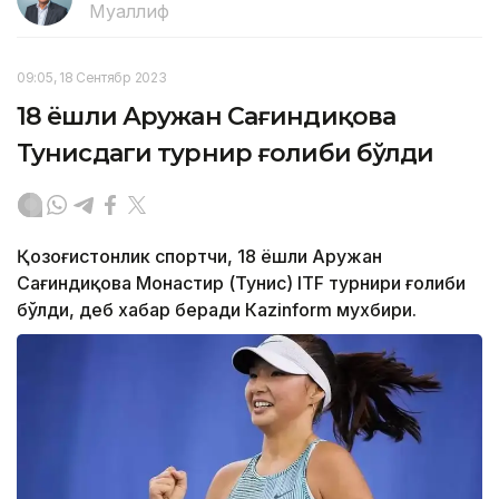
Муаллиф
09:05, 18 Сентябр 2023
18 ёшли Аружан Сағиндиқова
Тунисдаги турнир ғолиби бўлди
Қозоғистонлик спортчи, 18 ёшли Аружан
Сағиндиқова Монастир (Тунис) ITF турнири ғолиби
бўлди, деб хабар беради Каzinform мухбири.