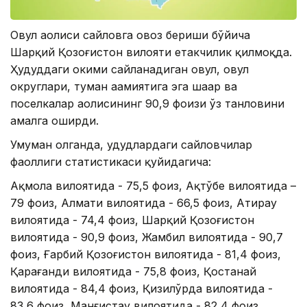
Овул аҳолиси сайловга овоз бериши бўйича
Шарқий Қозоғистон вилояти етакчилик қилмоқда.
Ҳудуддаги ҳокими сайланадиган овул, овул
округлари, туман аҳамиятига эга шаҳар ва
поселкалар аҳолисининг 90,9 фоизи ўз танловини
амалга оширди.
Умуман олганда, ҳудудлардаги сайловчилар
фаоллиги статистикаси қуйидагича:
Ақмола вилоятида - 75,5 фоиз, Ақтўбе вилоятида –
79 фоиз, Алмати вилоятида - 66,5 фоиз, Атирау
вилоятида - 74,4 фоиз, Шарқий Қозоғистон
вилоятида - 90,9 фоиз, Жамбил вилоятида - 90,7
фоиз, Ғарбий Қозоғистон вилоятида - 81,4 фоиз,
Қарағанди вилоятида - 75,8 фоиз, Қостанай
вилоятида - 84,4 фоиз, Қизилўрда вилоятида -
83,6 фоиз, Манғистау вилоятида - 82,4 фоиз,