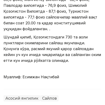
Павлодар вилоятида - 76,9 фоиз, Шимолий
Қозоғистон Вилоятда - 87,1 фоиз, Туркистон
вилоятида - 77,1 фоиз сайловчилар маҳаллий вақт
билан соат 20.00 га қадар конституциявий
ҳуқуқидан фойдаланган. .
Шундай қилиб, Қозоғистондаги 730 та аҳоли
пунктлари ҳокимларини сайлаш якунланди.
Қонунга кўра, расмий якуний қарор сайловдан
кейин уч кун ичида чиқарилади ва сайланган ҳоким
етти кун ичида рўйхатга олинади.
Муаллиф: Есимжан Нақтибай
Асосий янгилик
Сайлов