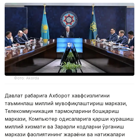
Фото: Akorda
Давлат раҳбарига Ахборот хавфсизлигини
таъминлаш миллий мувофиқлаштириш маркази,
Телекоммуникация тармоқларини бошқариш
маркази, Компьютер ҳодисаларига қарши курашиш
миллий хизмати ва Зарарли кодларни ўрганиш
маркази фаолиятининг жараёни ва натижалари