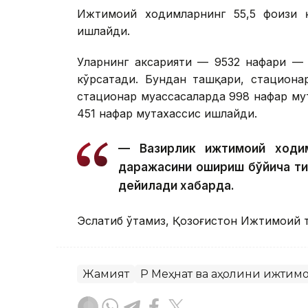
Ижтимоий ходимларнинг 55,5 фоизи қ
ишлайди.
Уларнинг аксарияти — 9532 нафари — 
кўрсатади. Бундан ташқари, стациона
стационар муассасаларда 998 нафар му
451 нафар мутахассис ишлайди.
— Вазирлик ижтимоий ходим
даражасини ошириш бўйича т
дейилади хабарда.
Эслатиб ўтамиз, Қозоғистон Ижтимоий 
Жамият
ҚР Меҳнат ва аҳолини ижти