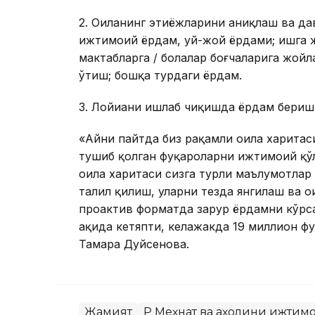
2. Оиланинг эҳтиёжларини аниқлаш ва д
ижтимоий ёрдам, уй-жой ёрдами; ишга
мактабларга / болалар боғчаларига жой
ўтиш; бошқа турдаги ёрдам.
3. Лойиҳани ишлаб чиқишда ёрдам бериш
«Айни пайтда биз рақамли оила харитас
тушиб қолган фуқароларни ижтимоий қў
оила харитаси сизга турли маълумотлар
таҳлил қилиш, уларни тезда янгилаш ва
проактив форматда зарур ёрдамни кўрс
ҳақида кетяпти, келажакда 19 миллион ф
Тамара Дуйсенова.
Жамият
ҚР Меҳнат ва аҳолини ижти