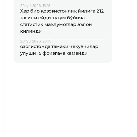
29 iyul 2026, 15:15
Ҳар бир қозоғистонлик йилига 212
тасини ейди: тухум бўйича
статистик маълумотлар эълон
қилинди
28 iyul 2026, 20:15
Қозоғистонда тамаки чекувчилар
улуши 15 фоизгача камайди