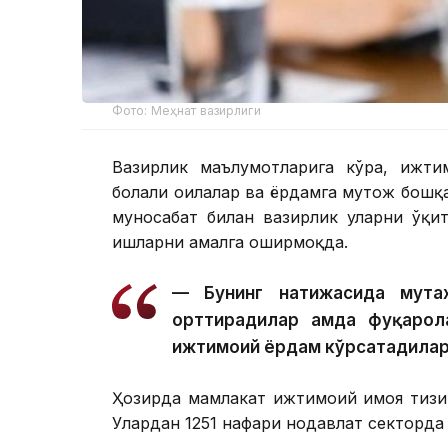
Фото: Меҳнат вазирлиги
Вазирлик маълумотларига кўра, ижти
болали оилалар ва ёрдамга муҳтож бошқ
муносабат билан вазирлик уларни ўқи
ишларни амалга оширмоқда.
— Бунинг натижасида мута
орттирадилар ҳамда фуқарол
ижтимоий ёрдам кўрсатадилар
Ҳозирда мамлакат ижтимоий ҳимоя тиз
Улардан 1251 нафари нодавлат секторда