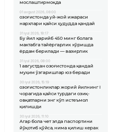
мослаштирмоқда
01 avgust 2026, 08:00
Қозоғистонда уй-жой ижараси
нархлари қайси ҳудудда қандай
31 iyul 2026, 18:17
Бу йил қарийб 450 минг болага
мактабга тайёргарлик кўришда
ёрдам берилади — вазирлик
31 iyul 2026, 08:00
1 августдан Қозоғистонда қандай
муҳим ўзгаришлар юз беради
30 iyul 2026, 15:19
Қозоғистонликлар жорий йилнинг I
чорагида қайси турдаги озиқ-
овқатларни энг кўп истеъмол
қилишди
30 iyul 2026, 11:10
Агар бола чет элда паспортини
йўқотиб қўйса, нима қилиш керак