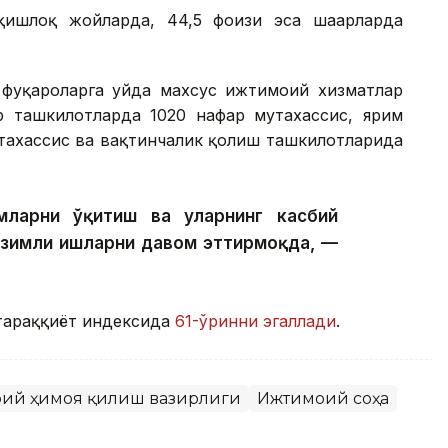
ишлоқ жойларда, 44,5 фоизи эса шаҳарларда
фуқароларга уйда махсус ижтимоий хизматлар
р ташкилотларда 1020 нафар мутахассис, ярим
тахассис ва вақтинчалик қолиш ташкилотларида
ларни ўқитиш ва уларнинг касбий
изимли ишларни давом эттирмоқда, —
тараққиёт индексида
61-ўринни эгаллади
.
моий ҳимоя қилиш вазирлиги
Ижтимоий соҳа