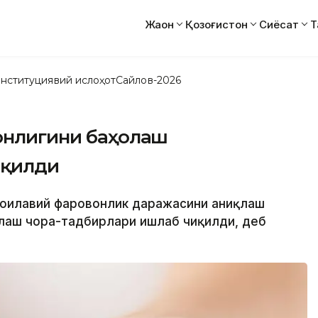
Жаҳон
Қозоғистон
Сиёсат
Т
нституциявий ислоҳот
Сайлов-2026
вонлигини баҳолаш
иқилди
а оилавий фаровонлик даражасини аниқлаш
лаш чора-тадбирлари ишлаб чиқилди, деб