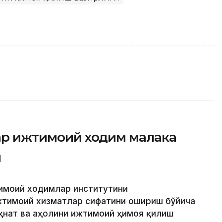
фар ижтимоий ходим малака
и
тимоий ходимлар институтини
жтимоий хизматлар сифатини ошириш бўйича
еҳнат ва аҳолини ижтимоий ҳимоя қилиш