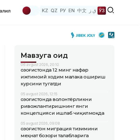
KZ
QZ
РУ
EN
中文
ق ز
ЎЗ
аҳлил
Мавзуга оид
06 avgust 2026, 20:10
Қозоғистонда 12 минг нафар
ижтимоий ходим малака ошириш
курсини тугатди
05 avgust 2026, 12:15
Қозоғистонда волонтёрликни
ривожлантиришнинг янги
концепцияси ишлаб чиқилмоқда
05 avgust 2026, 09:08
Қозоғистон миграция тизимини
меҳнат бозори талабларига