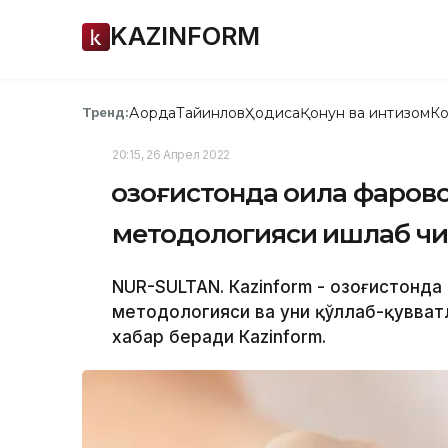
KAZINFORM
Ақорда
Тайинлов
Ҳодиса
Қонун ва интизом
Ко
Тренд:
20:15, 26 Апрел 2022
Қозоғистонда оила фаро
методологияси ишлаб ч
NUR-SULTAN. Кazinform - Қозоғистонд
методологияси ва уни қўллаб-қувват
хабар беради Кazinform.