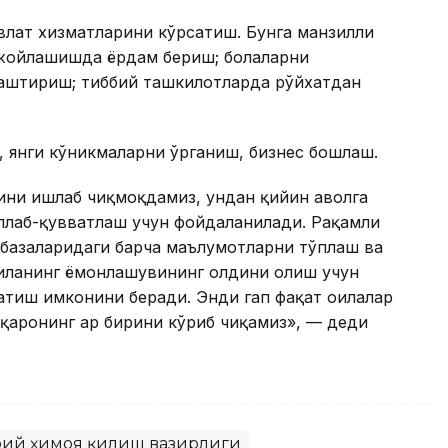
авлат хизматларини кўрсатиш. Бунга манзилли
 жойлашишда ёрдам бериш; болаларни
лаштириш; тиббий ташкилотларда рўйхатдан
, янги кўникмаларни ўрганиш, бизнес бошлаш.
ини ишлаб чиқмоқдамиз, ундан қийин аҳволга
ллаб-қувватлаш учун фойдаланилади. Рақамли
 базаларидаги барча маълумотларни тўплаш ва
 оиланинг ёмонлашувининг олдини олиш учун
атиш имконини беради. Энди гап фақат оилалар
уқаронинг ҳар бирини кўриб чиқамиз», — деди
моий ҳимоя қилиш вазирлиги