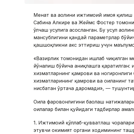
Меҳнат ва аҳолини ижтимоий ҳимоя қилиш
Сабина Алкире ва Жеймс Фостер томони
ўлчаш усулига асосланган. Бу усул аҳоли
мансублигини қандай параметрлар бўйи
қашшоқликни акс эттириш учун маълум
«Вазирлик томонидан ишлаб чиқилган м
йўналиш бўйича аниқлашга қаратилган:
хизматларнинг қамрови ва ногиронлиги 
хизматларининг қамрови ва оиланинг та
нисбатан ўртача даромади», — тушунти
Оила фаровонлигини баҳолаш натижалари
оилалар билан қуйидаги тадбирлар амал
1. Ижтимоий қўллаб-қувватлаш чоралар
этувчи ҳокимият органи ходимининг таш