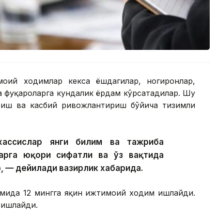
моий ходимлар кекса ёшдагилар, ногиронлар,
а фуқароларга кундалик ёрдам кўрсатадилар. Шу
тиш ва касбий ривожлантириш бўйича тизимли
хассислар янги билим ва тажриба
арга юқори сифатли ва ўз вақтида
, — дейилади вазирлик хабарида.
имида 12 мингга яқин ижтимоий ходим ишлайди.
 ишлайди.