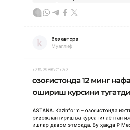
без автора
Муаллиф
20:10, 06 Август 2026
Қозоғистонда 12 минг на
ошириш курсини тугатд
ASTANА. Кazinform – Қозоғистонда иж
ривожлантириш ва кўрсатилаётган и
ишлар давом этмоқда. Бу ҳақда ҚР М