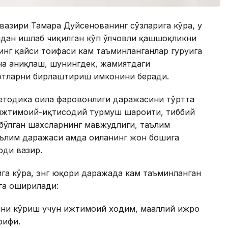
 вазири Тамара Дуйсенованинг сўзларига кўра, у
дан ишлаб чиқилган кўп ўлчовли қашшоқликни
нинг қайси тоифаси кам таъминланганлар гуруҳига
ча аниқлаш, шунингдек, жамиятдаги
отларни бирлаштириш имконини беради.
етодика оила фаровонлиги даражасини тўртта
 ижтимоий-иқтисодий турмуш шароити, тиббий
бўлган шахсларнинг мавжудлиги, таълим
ълим даражаси ҳамда оиланинг жон бошига
рди вазир.
га кўра, энг юқори даражада кам таъминланган
га оширилади:
ини кўриш учун ижтимоий ходим, маҳаллий ижро
рифи.