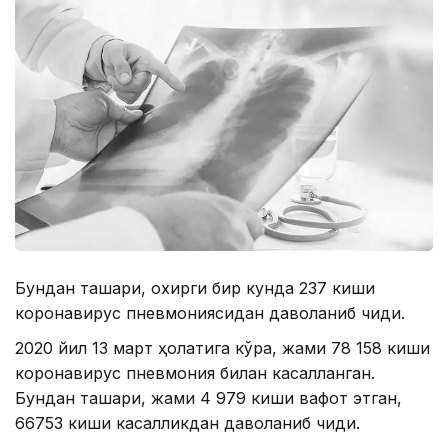
Бундан ташқари, охирги бир кунда 237 киши
коронавирус пневмониясидан даволаниб чиқди.
2020 йил 13 март ҳолатига кўра, жами 78 158 киши
коронавирус пневмония билан касалланган.
Бундан ташқари, жами 4 979 киши вафот этган,
66753 киши касалликдан даволаниб чиқди.