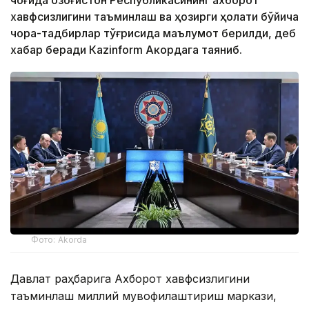
чоғида Қозоғистон Республикасининг ахборот
хавфсизлигини таъминлаш ва ҳозирги ҳолати бўйича
чора-тадбирлар тўғрисида маълумот берилди, деб
хабар беради Каzinform Акордага таяниб.
Фото: Akorda
Давлат раҳбарига Ахборот хавфсизлигини
таъминлаш миллий мувофиқлаштириш маркази,