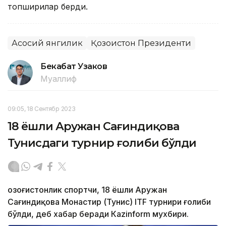
топшириқлар берди.
Асосий янгилик
Қозоғистон Президенти
Бекабат Узаков
Муаллиф
09:05, 18 Сентябр 2023
18 ёшли Аружан Сағиндиқова
Тунисдаги турнир ғолиби бўлди
Қозоғистонлик спортчи, 18 ёшли Аружан
Сағиндиқова Монастир (Тунис) ITF турнири ғолиби
бўлди, деб хабар беради Каzinform мухбири.