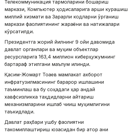
Телекоммуникация тармоқларини бошқариш
маркази, Компьютер ҳодисаларига қарши курашиш
миллий хизмати ва Зарарли кодларни ўрганиш
маркази фаолиятининг жараёни ва натижалари
кўрсатилди.
Президентга жорий йилнинг 9 ойи давомида
давлат органлари ва муҳим объектлар
ресурсларига 163,4 миллион киберҳужумнинг
бартараф этилгани маълум қилинди.
Қасим-Жомарт Тоқаев мамлакат ахборот
инфратузилмасининг барқарор ишлашини
таъминлаш ва бу соҳадаги ҳар қандай
хавфсизликка таҳдидларни қайтариш
механизмларини ишлаб чиқиш муҳимлигини
таъкидлади.
Давлат раҳбари ушбу фаолиятни
такомиллаштириш юзасидан бир қатор аниқ