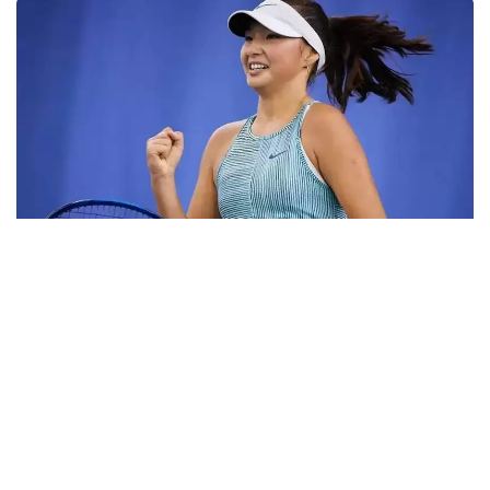
Фото: ktf.kz
Дунёнинг 829-ракеткаси, ушбу мусобақанинг 3-
ракеткаси А. Саөиндиыова финалда жаҳон
рейтингида 1253-ўринни эгаллаб турган
ҳиндистонлик Вайшнави Адкарга қарши
чемпионлик учун кураш олиб борди.