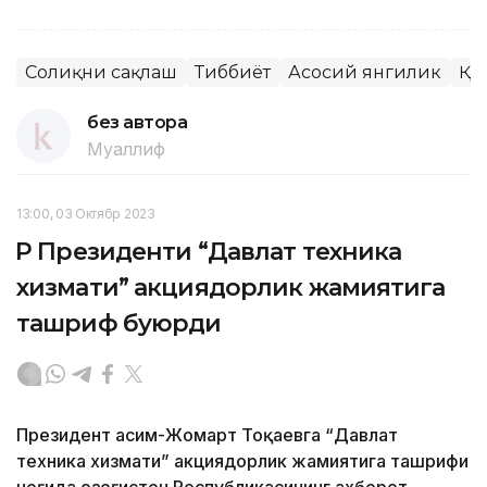
Соғлиқни сақлаш
Тиббиёт
Асосий янгилик
ҚР
без автора
Муаллиф
13:00, 03 Октябр 2023
ҚР Президенти “Давлат техника
хизмати” акциядорлик жамиятига
ташриф буюрди
Президент Қасим-Жомарт Тоқаевга “Давлат
техника хизмати” акциядорлик жамиятига ташрифи