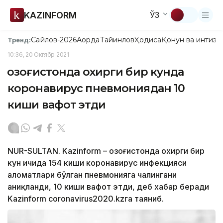
KAZINFORM
ЎЗ
Сайлов-2026
Ақорда
Тайинлов
Ҳодиса
Қонун ва интизо
Тренд:
10:36, 20 Октябр 2021
Қозоғистонда охирги бир кунда
коронавирус пневмониядан 10
киши вафот этди
NUR-SULTAN. Kazinform – Қозоғистонда охирги бир
кун ичида 154 киши коронавирус инфекцияси
аломатлари бўлган пневмонияга чалингани
аниқланди, 10 киши вафот этди, деб хабар беради
Kazinform coronavirus2020.kzга таяниб.