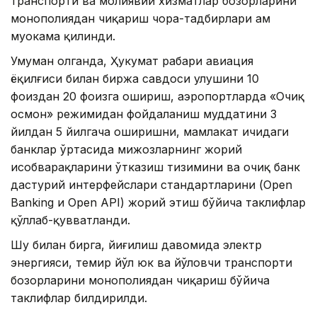
транспорти ва молиявий хизматлар бозорларини
монополиядан чиқариш чора-тадбирлари ҳам
муҳокама қилинди.
Умуман олганда, Ҳукумат раҳбари авиация
ёқилғиси билан биржа савдоси улушини 10
фоиздан 20 фоизга ошириш, аэропортларда «Очиқ
осмон» режимидан фойдаланиш муддатини 3
йилдан 5 йилгача оширишни, мамлакат ичидаги
банклар ўртасида мижозларнинг жорий
ҳисобварақларини ўтказиш тизимини ва очиқ банк
дастурий интерфейслари стандартларини (Open
Banking и Open API) жорий этиш бўйича таклифлар
қўллаб-қувватланди.
Шу билан бирга, йиғилиш давомида электр
энергияси, темир йўл юк ва йўловчи транспорти
бозорларини монополиядан чиқариш бўйича
таклифлар билдирилди.