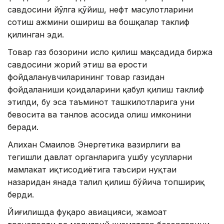
савдосини йўлга қўйиш, нефт маҳсулотларини
сотиш ҳажмини ошириш ва бошқалар таклиф
қилинган эди.
Товар газ бозорини ислоҳ қилиш мақсадида биржа
савдосини жорий этиш ва ерости
фойдаланувчиларининг товар газидан
фойдаланиши қоидаларини қабул қилиш таклиф
этилди, бу эса таъминот ташкилотларига уни
бевосита ва танлов асосида олиш имконини
беради.
Алихан Смаилов Энергетика вазирлиги ва
тегишли давлат органларига ушбу усулларни
мамлакат иқтисодиётига таъсири нуқтаи
назаридан янада таҳлил қилиш бўйича топшириқ
берди.
Йиғилишда фуқаро авиацияси, жамоат