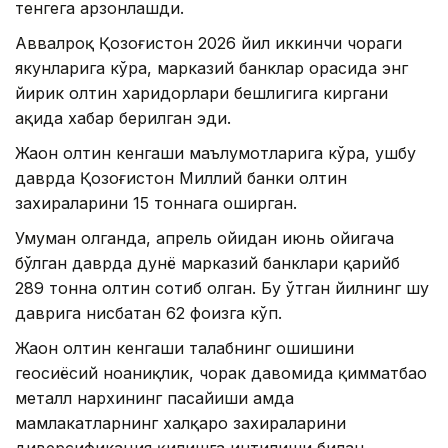
тенгега арзонлашди.
Аввалроқ Қозоғистон 2026 йил иккинчи чораги
якунларига кўра, марказий банклар орасида энг
йирик олтин харидорлари бешлигига киргани
ҳақида хабар берилган эди.
Жаҳон олтин кенгаши маълумотларига кўра, ушбу
даврда Қозоғистон Миллий банки олтин
захираларини 15 тоннага оширган.
Умуман олганда, апрель ойидан июнь ойигача
бўлган даврда дунё марказий банклари қарийб
289 тонна олтин сотиб олган. Бу ўтган йилнинг шу
даврига нисбатан 62 фоизга кўп.
Жаҳон олтин кенгаши талабнинг ошишини
геосиёсий ноаниқлик, чорак давомида қимматбаҳо
металл нархининг пасайиши ҳамда
мамлакатларнинг халқаро захираларини
диверсификация қилишга интилиши билан