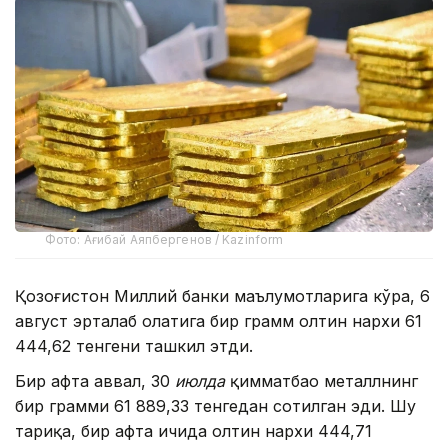
Фото: Ағибай Аяпбергенов / Kazinform
Қозоғистон Миллий банки маълумотларига кўра, 6
август эрталаб ҳолатига бир грамм олтин нархи 61
444,62 тенгени ташкил этди.
Бир ҳафта аввал, 30
июлда
қимматбаҳо металлнинг
бир грамми 61 889,33 тенгедан сотилган эди. Шу
тариқа, бир ҳафта ичида олтин нархи 444,71