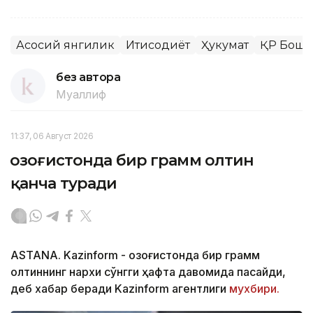
Асосий янгилик
Иқтисодиёт
Ҳукумат
ҚР Бош 
без автора
Муаллиф
11:37, 06 Август 2026
Қозоғистонда бир грамм олтин
қанча туради
ASTANA. Kazinform - Қозоғистонда бир грамм
олтиннинг нархи сўнгги ҳафта давомида пасайди,
деб хабар беради Kazinform агентлиги
мухбири.