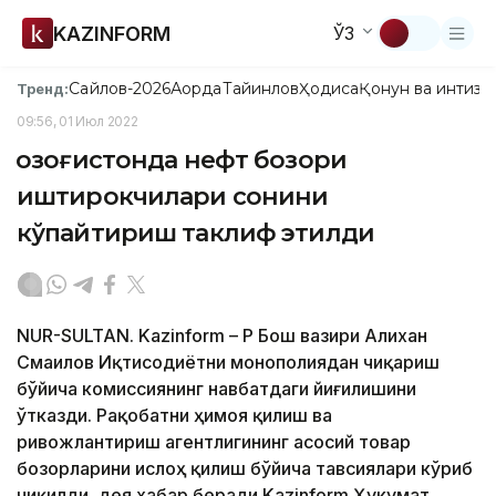
KAZINFORM
ЎЗ
Сайлов-2026
Ақорда
Тайинлов
Ҳодиса
Қонун ва интизо
Тренд:
09:56, 01 Июл 2022
Қозоғистонда нефт бозори
иштирокчилари сонини
кўпайтириш таклиф этилди
NUR-SULTAN. Kazinform – ҚР Бош вазири Алихан
Смаилов Иқтисодиётни монополиядан чиқариш
бўйича комиссиянинг навбатдаги йиғилишини
ўтказди. Рақобатни ҳимоя қилиш ва
ривожлантириш агентлигининг асосий товар
бозорларини ислоҳ қилиш бўйича тавсиялари кўриб
чиқилди, дея хабар беради Kazinform Ҳукумат