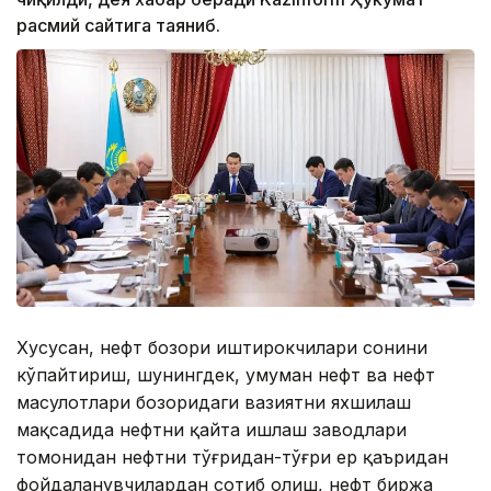
расмий сайтига таяниб.
Хусусан, нефт бозори иштирокчилари сонини
кўпайтириш, шунингдек, умуман нефт ва нефт
маҳсулотлари бозоридаги вазиятни яхшилаш
мақсадида нефтни қайта ишлаш заводлари
томонидан нефтни тўғридан-тўғри ер қаъридан
фойдаланувчилардан сотиб олиш, нефт биржа