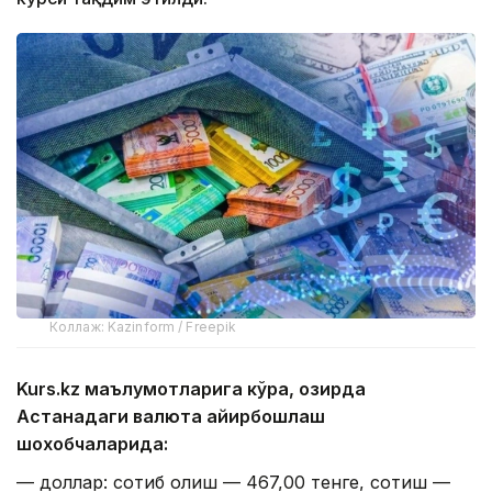
Коллаж: Kazinform / Freepik
Kurs.kz маълумотларига кўра, ҳозирда
Астанадаги валюта айирбошлаш
шохобчаларида:
— доллар: сотиб олиш — 467,00 тенге, сотиш —