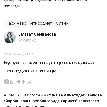
изоҳлади.
Нарх-наво
Иқтисодиёт
Олтин
Ляззат Сейданова
Муаллиф
09:38, 06 Август 2026
Бугун Қозоғистонда доллар қанча
тенгедан сотилади
ALMATY. Кazinform – Астана ва Алматидаги валюта
айирбошлаш шохобчаларида хорижий валюталар
курси тақдим этилди.