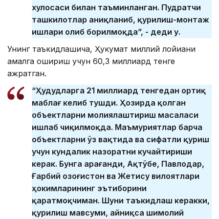
хулосаси билан таъминланган. Пудратчи
ташкилотлар аниқланиб, қурилиш-монтаж
ишлари олиб борилмоқда”, - деди у.
Унинг таъкидлашича, Ҳукумат миллий лойиҳани
амалга ошириш учун 60,3 миллиард тенге
ажратган.
“Ҳудудларга 21 миллиард тенгедан ортиқ
маблағ келиб тушди. Ҳозирда қолган
объектларни молиялаштириш масаласи
ишлаб чиқилмоқда. Маъмуриятлар барча
объектларни ўз вақтида ва сифатли қуриш
учун кундалик назоратни кучайтириши
керак. Бунга Қарағанди, Ақтўбе, Павлодар,
Ғарбий Қозоғистон ва Жетису вилоятлари
ҳокимларининг эътиборини
қаратмоқчиман. Шуни таъкидлаш керакки,
қурилиш мавсуми, айниқса шимолий