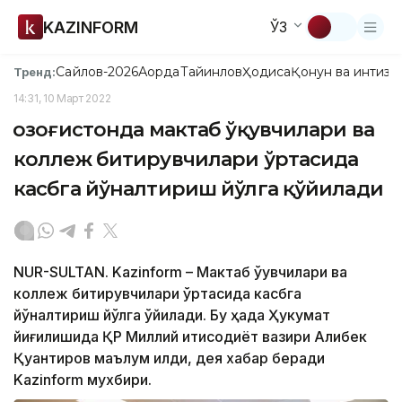
KAZINFORM
ЎЗ
Сайлов-2026
Ақорда
Тайинлов
Ҳодиса
Қонун ва интизо
Тренд:
14:31, 10 Март 2022
Қозоғистонда мактаб ўқувчилари ва
коллеж битирувчилари ўртасида
касбга йўналтириш йўлга қўйилади
NUR-SULTAN. Kazinform – Мактаб ўқувчилари ва
коллеж битирувчилари ўртасида касбга
йўналтириш йўлга қўйилади. Бу ҳақда Ҳукумат
йиғилишида ҚР Миллий иқтисодиёт вазири Алибек
Қуантиров маълум қилди, дея хабар беради
Kazinform мухбири.