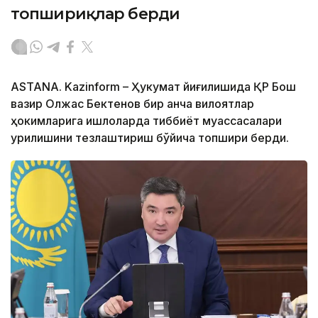
топшириқлар берди
ASTANA. Kazinform – Ҳукумат йиғилишида ҚР Бош
вазир Олжас Бектенов бир қанча вилоятлар
ҳокимларига қишлоқларда тиббиёт муассасалари
қурилишини тезлаштириш бўйича топшириқ берди.