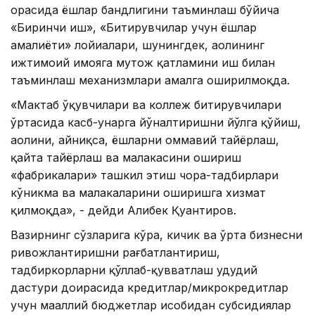
орасида ёшлар бандлигини таъминлаш бўйича
«Биринчи иш», «Битирувчилар учун ёшлар
амалиёти» лойиҳалари, шунингдек, аҳолининг
ижтимоий ҳимояга муҳтож қатламини иш билан
таъминлаш механизмлари амалга оширилмоқда.
«Мактаб ўқувчилари ва коллеж битирувчилари
ўртасида касб-ҳунарга йўналтиришни йўлга қўйиш,
аҳолини, айниқса, ёшларни оммавий тайёрлаш,
қайта тайёрлаш ва малакасини ошириш
«фабрикалари» ташкил этиш чора-тадбирлари
кўникма ва малакаларини оширишга хизмат
қилмоқда», - дейди Алибек Қуантиров.
Вазирнинг сўзларига кўра, кичик ва ўрта бизнесни
ривожлантиришни рағбатлантириш,
тадбиркорларни қўллаб-қувватлаш ҳудудий
дастури доирасида кредитлар/микрокредитлар
учун маҳаллий бюджетлар ҳисобидан субсидиялар