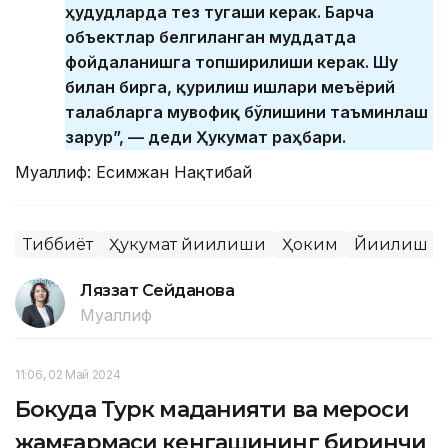
ҳудудларда тез тугаши керак. Барча
объектлар белгиланган муддатда
фойдаланишга топширилиши керак. Шу
билан бирга, қурилиш ишлари меъёрий
талабларга мувофиқ бўлишини таъминлаш
зарур”, — деди Ҳукумат раҳбари.
Муаллиф: Есимжан Нақтибай
Тиббиёт
Ҳукумат йиғилиши
Ҳоким
Йиғилиш
Ляззат Сейданова
Муаллиф
11:06, 02 Май 2024
Бокуда Турк маданияти ва мероси
жамғармаси кенгашининг биринчи