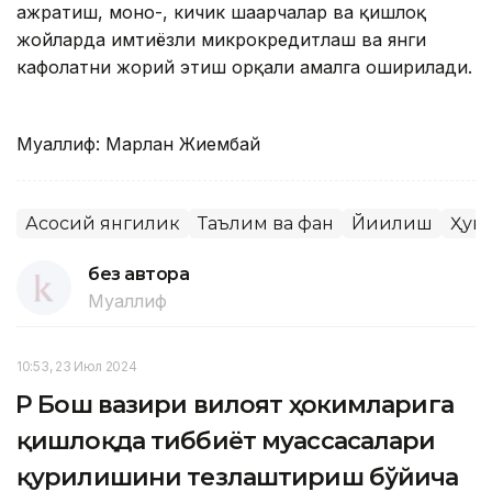
ажратиш, моно-, кичик шаҳарчалар ва қишлоқ
жойларда имтиёзли микрокредитлаш ва янги
кафолатни жорий этиш орқали амалга оширилади.
Муаллиф: Марлан Жиембай
Асосий янгилик
Таълим ва фан
Йиғилиш
Ҳук
без автора
Муаллиф
10:53, 23 Июл 2024
ҚР Бош вазири вилоят ҳокимларига
қишлоқда тиббиёт муассасалари
қурилишини тезлаштириш бўйича