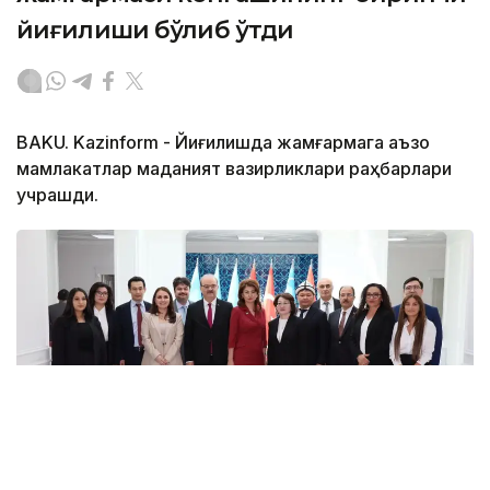
йиғилиши бўлиб ўтди
BAKU. Kazinform - Йиғилишда жамғармага аъзо
мамлакатлар маданият вазирликлари раҳбарлари
учрашди.
Фото: Мәдениет және ақпарат министрлігінің баспасөз
қызметі