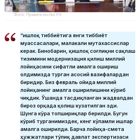
Фото: Правительство РК
“Қишлоқ тиббиётига янги тиббиёт
муассасалари, малакали мутахассислар
керак. Бинобарин, қишлоқ соғлиқни сақлаш
тизимини модернизация қилиш миллий
лойиҳасини сифатли амалга ошириш
олдимизда турган асосий вазифалардан
биридир. Биз февраль ойида миллий
лойиҳанинг амалга оширилишини кўриб
чиқдик. Ўшанда тасдиқланган жадвалдан
бироз орқада қолиш кузатилган эди.
Шунга кўра топшириқлар берилди. Бугун
кўриб турганимиздек, кенг кўламли ишлар
амалга оширилди. Барча лойиҳа-смета
ҳужжатлари тўлиқ давлат экспертизаси