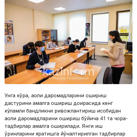
Унга кўра, аҳоли даромадларини ошириш
дастурини амалга ошириш доирасида кенг
кўламли бандликни ривожлантириш ҳисобидан
аҳоли даромадларини ошириш бўйича 41 та чора-
тадбирлар амалга оширилади. Янги иш
ўринларини яратишга йўналтирилган тадбирлар