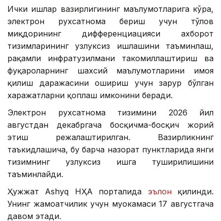
Ички ишлар вазирлигининг маълумотларига кўра,
электрон рухсатнома бериш учун тўлов
миқдорининг дифференциацияси ахборот
тизимларининг узлуксиз ишлашини таъминлаш,
рақамли инфратузилмани такомиллаштириш ва
фуқароларнинг шахсий маълумотларини ҳимоя
қилиш даражасини ошириш учун зарур бўлган
харажатларни қоплаш имконини беради.
Электрон рухсатнома тизимини 2026 йил
августдан декабргача босқичма-босқич жорий
этиш режалаштирилган. Вазирликнинг
таъкидлашича, бу барча назорат пунктларида янги
тизимнинг узлуксиз ишга туширилишини
таъминлайди.
Ҳужжат Ashyq НҲА порталида
эълон
қилинди.
Унинг жамоатчилик учун муҳокамаси 17 августгача
давом этади.