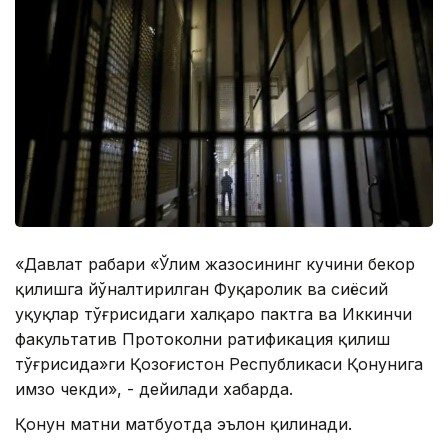
«Давлат раҳбари «Ўлим жазосининг кучини бекор
қилишга йўналтирилган Фуқаролик ва сиёсий
ҳуқуқлар тўғрисидаги халқаро пактга ва Иккинчи
факультатив Протоколни ратификация қилиш
тўғрисида»ги Қозоғистон Республикаси Қонунига
имзо чекди», - дейилади хабарда.
Қонун матни матбуотда эълон қилинади.