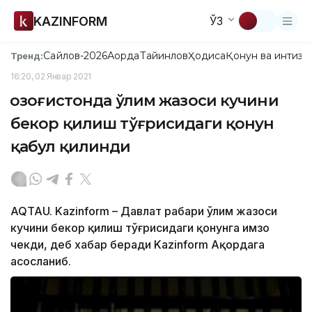
KAZINFORM
ЎЗ
Сайлов-2026
Ақорда
Тайинлов
Ҳодиса
Қонун ва интизо
Тренд:
16:20, 02 Январ 2021
Қозоғистонда ўлим жазоси кучини
бекор қилиш тўғрисидаги қонун
қабул қилинди
AQTAU. Kazinform – Давлат раҳбари ўлим жазоси
кучини бекор қилиш тўғрисидаги қонунга имзо
чекди, деб хабар беради Kazinform Ақордага
асосланиб.