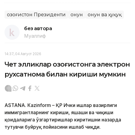
Қозоғистон Президенти
Қонун
Қонун ва ҳуқуқ
без автора
Муаллиф
14:37, 04 Август 2026
Чет элликлар Қозоғистонга электрон
рухсатнома билан кириши мумкин
ASTANА. Кazinform – ҚР Ички ишлар вазирлиги
иммигрантларнинг кириши, яшаши ва чиқиши
қоидаларига ўзгартиришлар киритишни назарда
тутувчи буйруқ лойиҳасини ишлаб чиқди.