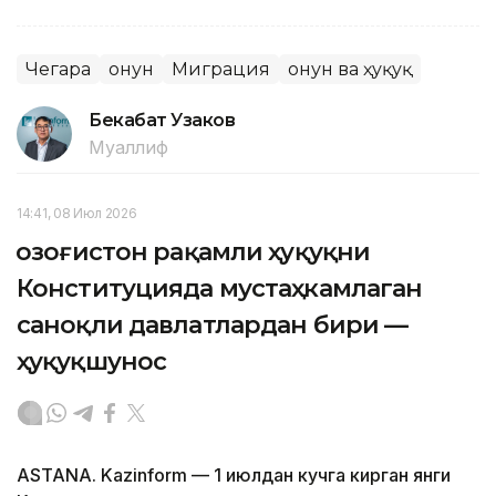
Чегара
Қонун
Миграция
Қонун ва ҳуқуқ
Бекабат Узаков
Муаллиф
14:41, 08 Июл 2026
Қозоғистон рақамли ҳуқуқни
Конституцияда мустаҳкамлаган
саноқли давлатлардан бири —
ҳуқуқшунос
ASTANA. Kazinform — 1 июлдан кучга кирган янги