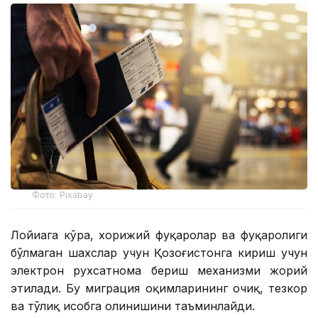
Фото: Pixabay
Лойиҳага кўра, хорижий фуқаролар ва фуқаролиги
бўлмаган шахслар учун Қозоғистонга кириш учун
электрон рухсатнома бериш механизми жорий
этилади. Бу миграция оқимларининг очиқ, тезкор
ва тўлиқ ҳисобга олинишини таъминлайди.