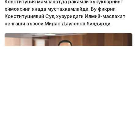
Конституция мамлакатда ракамли хукукларнинг
химоясини янада мустахкамлайди. Бу фикрни
Конституциявий Суд хузуридаги Илмий-маслахат
кенгаши аъзоси Мирас Дауленов билдирди.
Фото: из архива спикера
Унинг сўзларига кўра, янги Конституцияда