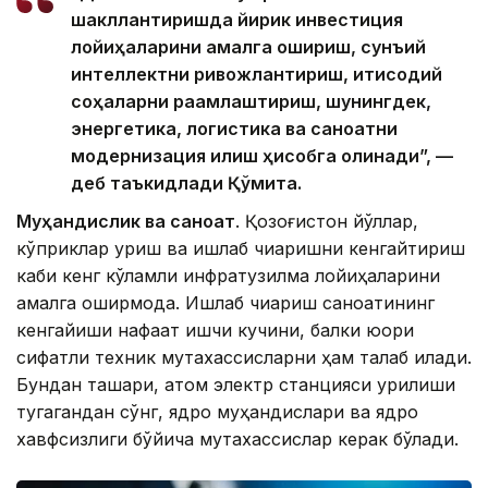
шакллантиришда йирик инвестиция
лойиҳаларини амалга ошириш, сунъий
интеллектни ривожлантириш, иқтисодий
соҳаларни рақамлаштириш, шунингдек,
энергетика, логистика ва саноатни
модернизация қилиш ҳисобга олинади”, —
деб таъкидлади Қўмита.
Муҳандислик ва саноат
. Қозоғистон йўллар,
кўприклар қуриш ва ишлаб чиқаришни кенгайтириш
каби кенг кўламли инфратузилма лойиҳаларини
амалга оширмоқда. Ишлаб чиқариш саноатининг
кенгайиши нафақат ишчи кучини, балки юқори
сифатли техник мутахассисларни ҳам талаб қилади.
Бундан ташқари, атом электр станцияси қурилиши
тугагандан сўнг, ядро муҳандислари ва ядро
хавфсизлиги бўйича мутахассислар керак бўлади.