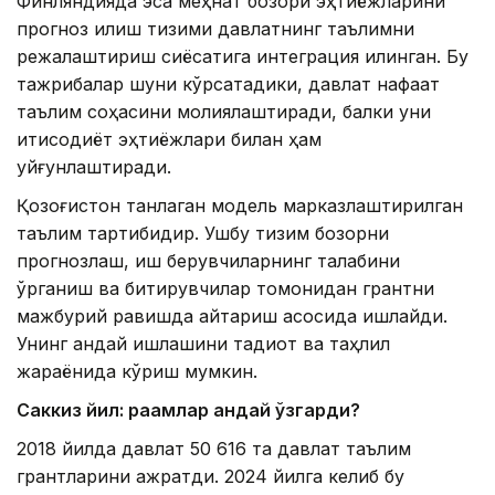
Финляндияда эса меҳнат бозори эҳтиёжларини
прогноз қилиш тизими давлатнинг таълимни
режалаштириш сиёсатига интеграция қилинган. Бу
тажрибалар шуни кўрсатадики, давлат нафақат
таълим соҳасини молиялаштиради, балки уни
иқтисодиёт эҳтиёжлари билан ҳам
уйғунлаштиради.
Қозоғистон танлаган модель марказлаштирилган
таълим тартибидир. Ушбу тизим бозорни
прогнозлаш, иш берувчиларнинг талабини
ўрганиш ва битирувчилар томонидан грантни
мажбурий равишда қайтариш асосида ишлайди.
Унинг қандай ишлашини тадқиқот ва таҳлил
жараёнида кўриш мумкин.
Саккиз йил: рақамлар қандай ўзгарди?
2018 йилда давлат 50 616 та давлат таълим
грантларини ажратди. 2024 йилга келиб бу