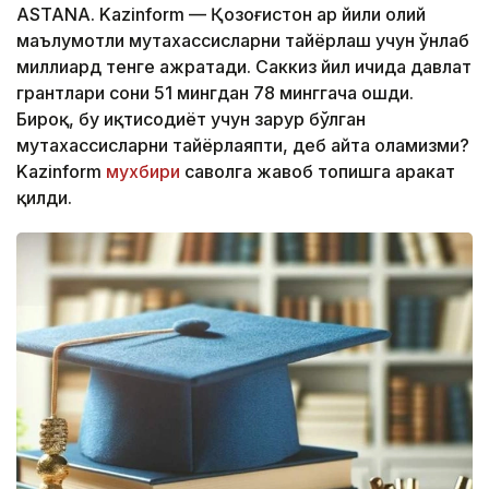
ASTANA. Kazinform — Қозоғистон ҳар йили олий
маълумотли мутахассисларни тайёрлаш учун ўнлаб
миллиард тенге ажратади. Саккиз йил ичида давлат
грантлари сони 51 мингдан 78 минггача ошди.
Бироқ, бу иқтисодиёт учун зарур бўлган
мутахассисларни тайёрлаяпти, деб айта оламизми?
Kazinform
мухбири
саволга жавоб топишга ҳаракат
қилди.