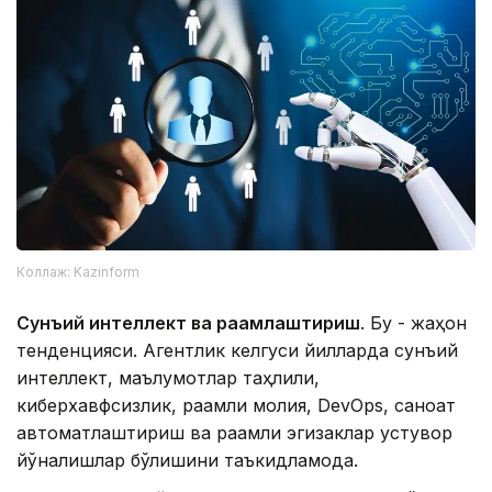
Коллаж: Kazinform
Сунъий интеллект ва рақамлаштириш
. Бу - жаҳон
тенденцияси. Агентлик келгуси йилларда сунъий
интеллект, маълумотлар таҳлили,
киберхавфсизлик, рақамли молия, DevOps, саноат
автоматлаштириш ва рақамли эгизаклар устувор
йўналишлар бўлишини таъкидламоқда.