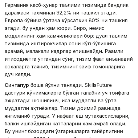
Германия касб-ҳунар таълими тизимида бандлик
даражаси тахминан 92,2% ни ташкил этади.
Европа бўйича ўртача кўрсаткич 80% ни ташкил
этади, бу ундан ҳам юқори. Бироқ, немис
моделининг ҳам камчиликлари бор: дуал таълим
тизимида иштирокчилар сони кўп бўлишига
қарамай, малакали кадрлар етишмайди. Рақамли
иқтисодиётга ўтгандан сўнг, тизим фақат анъанавий
соҳаларга таяниб, тизимнинг заиф томонларига
дуч келди.
Сингапур
бошқа йўлни танлади. SkillsFuture
дастури кўникмаларга бўлган талабни уч тоифага
ажратади: шошилинч, қисқа муддатли ва ўрта
муддатли эҳтиёжлар. Тизим доимий равишда
янгиланиб туради. У нафақат ёш мутахассисларни,
балки ишлайдиган катталарни ҳам қамраб олади.
Бу унинг бозордаги ўзгаришларга тайёрлигини