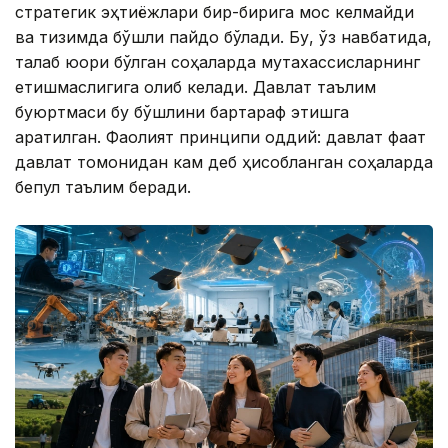
стратегик эҳтиёжлари бир-бирига мос келмайди
ва тизимда бўшлиқ пайдо бўлади. Бу, ўз навбатида,
талаб юқори бўлган соҳаларда мутахассисларнинг
етишмаслигига олиб келади. Давлат таълим
буюртмаси бу бўшлиқни бартараф этишга
қаратилган. Фаолият принципи оддий: давлат фақат
давлат томонидан кам деб ҳисобланган соҳаларда
бепул таълим беради.