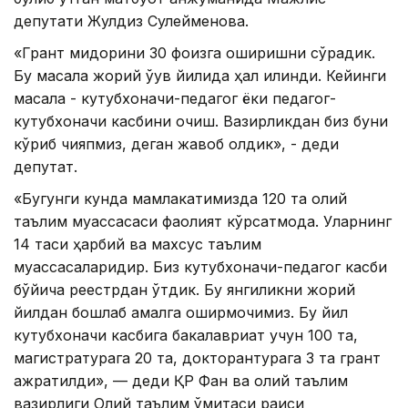
депутати Жулдиз Сулейменова.
«Грант миқдорини 30 фоизга оширишни сўрадик.
Бу масала жорий ўқув йилида ҳал қилинди. Кейинги
масала - кутубхоначи-педагог ёки педагог-
кутубхоначи касбини очиш. Вазирликдан биз буни
кўриб чиқяпмиз, деган жавоб олдик», - деди
депутат.
«Бугунги кунда мамлакатимизда 120 та олий
таълим муассасаси фаолият кўрсатмоқда. Уларнинг
14 таси ҳарбий ва махсус таълим
муассасаларидир. Биз кутубхоначи-педагог касби
бўйича реестрдан ўтдик. Бу янгиликни жорий
йилдан бошлаб амалга оширмоқчимиз. Бу йил
кутубхоначи касбига бакалавриат учун 100 та,
магистратурага 20 та, докторантурага 3 та грант
ажратилди», — деди ҚР Фан ва олий таълим
вазирлиги Олий таълим қўмитаси раиси