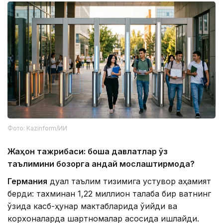
Фото: Kazinform/ИИ
Жаҳон тажрибаси: бошқа давлатлар ўз
таълимини бозорга қандай мослаштирмоқда?
Германия
дуал таълим тизимига устувор аҳамият
берди: тахминан 1,22 миллион талаба бир вақтнинг
ўзида касб-ҳунар мактабларида ўқийди ва
корхоналарда шартномалар асосида ишлайди.