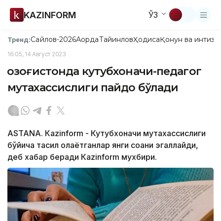
KAZINFORM
ЎЗ
Сайлов-2026
Ақорда
Тайинлов
Ҳодиса
Қонун ва интизо
Тренд:
16:05, 14 Август 2023
Қозоғистонда кутубхоначи-педагог
мутахассислиги пайдо бўлади
ASTANА. Кazinform - Кутубхоначи мутахассислиги
бўйича таҳсил олаётганлар янги соҳани эгаллайди,
деб хабар беради Каzinform мухбири.