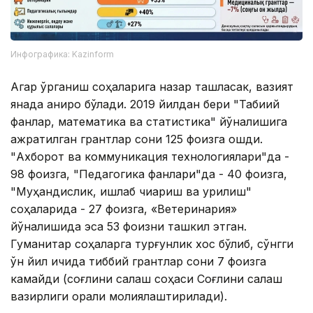
Инфографика: Kazinform
Агар ўрганиш соҳаларига назар ташласак, вазият
янада аниқроқ бўлади. 2019 йилдан бери "Табиий
фанлар, математика ва статистика" йўналишига
ажратилган грантлар сони 125 фоизга ошди.
"Ахборот ва коммуникация технологиялари"да -
98 фоизга, "Педагогика фанлари"да - 40 фоизга,
"Муҳандислик, ишлаб чиқариш ва қурилиш"
соҳаларида - 27 фоизга, «Ветеринария»
йўналишида эса 53 фоизни ташкил этган.
Гуманитар соҳаларга турғунлик хос бўлиб, сўнгги
ўн йил ичида тиббий грантлар сони 7 фоизга
камайди (соғлиқни сақлаш соҳаси Соғлиқни сақлаш
вазирлиги орқали молиялаштирилади).