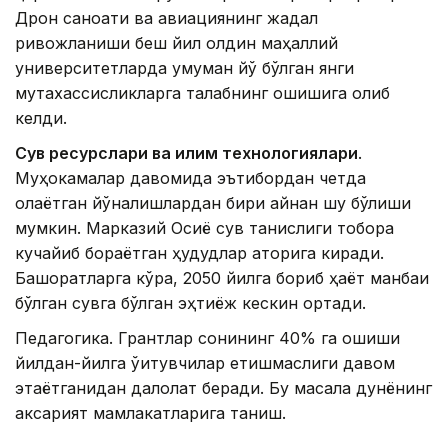
Дрон саноати ва авиациянинг жадал
ривожланиши беш йил олдин маҳаллий
университетларда умуман йўқ бўлган янги
мутахассисликларга талабнинг ошишига олиб
келди.
Сув ресурслари ва иқлим технологиялари
.
Муҳокамалар давомида эътибордан четда
қолаётган йўналишлардан бири айнан шу бўлиши
мумкин. Марказий Осиё сув танқислиги тобора
кучайиб бораётган ҳудудлар қаторига киради.
Башоратларга кўра, 2050 йилга бориб ҳаёт манбаи
бўлган сувга бўлган эҳтиёж кескин ортади.
Педагогика. Грантлар сонининг 40% га ошиши
йилдан-йилга ўқитувчилар етишмаслиги давом
этаётганидан далолат беради. Бу масала дунёнинг
аксарият мамлакатларига таниш.