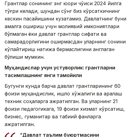
Грантлар сонининг энг юқори чўққиси 2024 йилга
тўғри келади, шундан сўнг биз кўрсаткичнинг
кескин пасайишини кузатамиз. Давлатнинг буни
амалга ошириш учун молиявий имкониятлари
бўлмаган ёки давлат грантлар сифати ва
самарадорлигини оширмасдан уларнинг сонини
кўпайтириш натижа бермаслигини англаган
бўлиши мумкин.
Муҳандислар учун устуворлик: грантларни
тақсимлашнинг янги тамойили
Бугунги кунда барча давлат грантларининг 60
фоизи муҳандислик, қишлоқ хўжалиги ва аралаш
техник соҳаларга ажратилган. Ва уларнинг 21
фоизи педагогикага, 19 фоизи хизмат кўрсатиш,
бизнес, гуманитар ва табиий фанларга
ажратилган.
“Давлат таълим буюртмасини