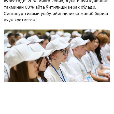
кўрсатади. 2030 йилга келиб, дунё ишчи кучининг
тахминан 60% қайта ўқитилиши керак бўлади.
Сингапур тизими ушбу қийинчиликка жавоб бериш
учун яратилган.
Фото: Қозыбаев университеті
Жанубий Корея
давлат томонидан тартибга