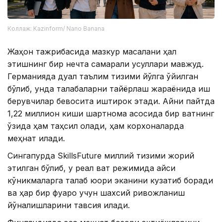
Коллаж: Kazinform/ Nano Banana
Жаҳон тажрибасида мазкур масалани ҳал
этишнинг бир нечта самарали усуллари мавжуд.
Германияда дуал таълим тизими йўлга қўйилган
бўлиб, унда талабаларни тайёрлаш жараёнида иш
берувчилар бевосита иштирок этади. Айни пайтда
1,22 миллион киши шартнома асосида бир вақтнинг
ўзида ҳам таҳсил олади, ҳам корхоналарда
меҳнат қилади.
Сингапурда SkillsFuture миллий тизими жорий
этилган бўлиб, у реал вақт режимида қайси
кўникмаларга талаб юқори эканини кузатиб боради
ва ҳар бир фуқаро учун шахсий ривожланиш
йўналишларини тавсия қилади.