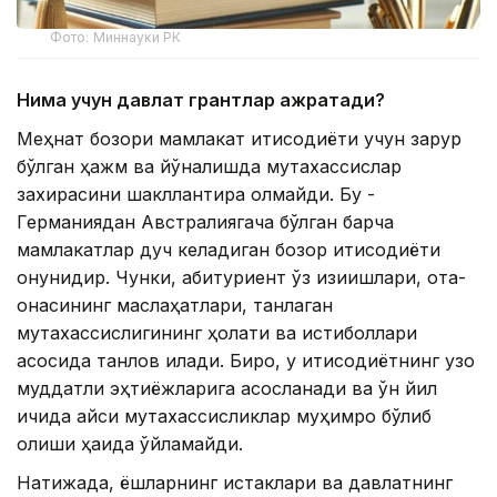
Фото: Миннауки РК
Нима учун давлат грантлар ажратади?
Меҳнат бозори мамлакат иқтисодиёти учун зарур
бўлган ҳажм ва йўналишда мутахассислар
захирасини шакллантира олмайди. Бу -
Германиядан Австралиягача бўлган барча
мамлакатлар дуч келадиган бозор иқтисодиёти
қонунидир. Чунки, абитуриент ўз қизиқишлари, ота-
онасининг маслаҳатлари, танлаган
мутахассислигининг ҳолати ва истиқболлари
асосида танлов қилади. Бироқ, у иқтисодиётнинг узоқ
муддатли эҳтиёжларига асосланади ва ўн йил
ичида қайси мутахассисликлар муҳимроқ бўлиб
қолиши ҳақида ўйламайди.
Натижада, ёшларнинг истаклари ва давлатнинг