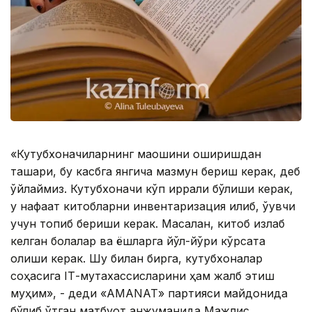
«Кутубхоначиларнинг маошини оширишдан
ташқари, бу касбга янгича мазмун бериш керак, деб
ўйлаймиз. Кутубхоначи кўп қиррали бўлиши керак,
у нафақат китобларни инвентаризация қилиб, ўқувчи
учун топиб бериши керак. Масалан, китоб излаб
келган болалар ва ёшларга йўл-йўриқ кўрсата
олиши керак. Шу билан бирга, кутубхоналар
соҳасига IТ-мутахассисларини ҳам жалб этиш
муҳим», - деди «АМАNАТ» партияси майдонида
бўлиб ўтган матбуот анжуманида Мажлис