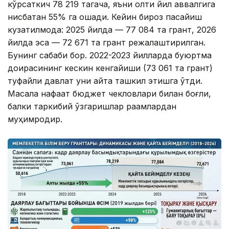
кўрсаткич 78 219 тагача, яъни олти йил аввалгига
нисбатан 55% га ошади. Кейин бироз пасайиш
кузатилмоқда: 2025 йилда — 77 084 та грант, 2026
йилда эса — 72 671 та грант режалаштирилган.
Бунинг сабаби бор. 2022-2023 йилларда буюртма
доирасининг кескин кенгайиши (73 061 та грант)
туфайли давлат уни қайта ташкил этишга ўтди.
Масала нафақат бюджет чекловлари билан боғлиқ,
балки таркибий ўзгаришлар рақамлардан
муҳимроқдир.