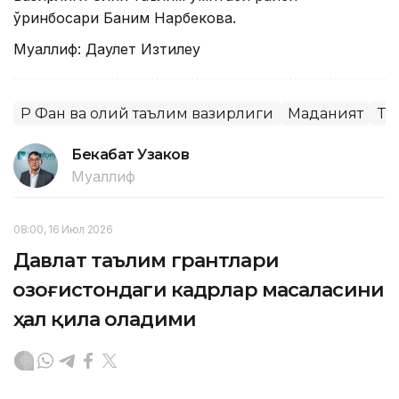
ўринбосари Баним Нарбекова.
Муаллиф: Даулет Изтилеу
ҚР Фан ва олий таълим вазирлиги
Маданият
Та
Бекабат Узаков
Муаллиф
08:00, 16 Июл 2026
Давлат таълим грантлари
Қозоғистондаги кадрлар масаласини
ҳал қила оладими