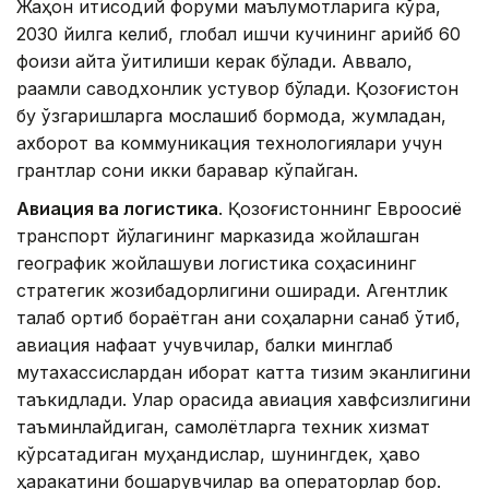
Жаҳон иқтисодий форуми маълумотларига кўра,
2030 йилга келиб, глобал ишчи кучининг қарийб 60
фоизи қайта ўқитилиши керак бўлади. Аввало,
рақамли саводхонлик устувор бўлади. Қозоғистон
бу ўзгаришларга мослашиб бормоқда, жумладан,
ахборот ва коммуникация технологиялари учун
грантлар сони икки баравар кўпайган.
Авиация ва логистика
. Қозоғистоннинг Евроосиё
транспорт йўлагининг марказида жойлашган
географик жойлашуви логистика соҳасининг
стратегик жозибадорлигини оширади. Агентлик
талаб ортиб бораётган аниқ соҳаларни санаб ўтиб,
авиация нафақат учувчилар, балки минглаб
мутахассислардан иборат катта тизим эканлигини
таъкидлади. Улар орасида авиация хавфсизлигини
таъминлайдиган, самолётларга техник хизмат
кўрсатадиган муҳандислар, шунингдек, ҳаво
ҳаракатини бошқарувчилар ва операторлар бор.