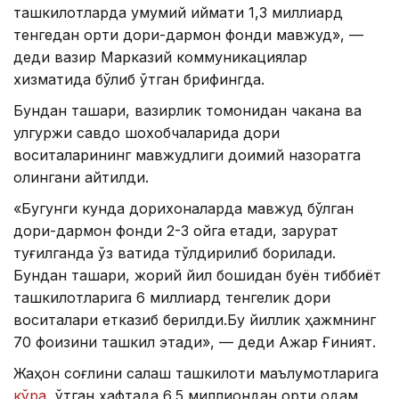
ташкилотларда умумий қиймати 1,3 миллиард
тенгедан ортиқ дори-дармон фонди мавжуд», —
деди вазир Марказий коммуникациялар
хизматида бўлиб ўтган брифингда.
Бундан ташқари, вазирлик томонидан чакана ва
улгуржи савдо шохобчаларида дори
воситаларининг мавжудлиги доимий назоратга
олингани айтилди.
«Бугунги кунда дорихоналарда мавжуд бўлган
дори-дармон фонди 2-3 ойга етади, зарурат
туғилганда ўз вақтида тўлдирилиб борилади.
Бундан ташқари, жорий йил бошидан буён тиббиёт
ташкилотларига 6 миллиард тенгелик дори
воситалари етказиб берилди.Бу йиллик ҳажмнинг
70 фоизини ташкил этади», — деди Ажар Ғиният.
Жаҳон соғлиқни сақлаш ташкилоти маълумотларига
кўра
, ўтган ҳафтада 6,5 ​​миллиондан ортиқ одам