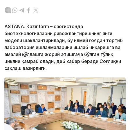
ASTANА. Кazinform – Қозоғистонда
биотехнологияларни ривожлантиришнинг янги
модели шакллантирилади, бу илмий ғоядан тортиб
лаборатория ишланмаларини ишлаб чиқаришга ва
амалий қўллашга жорий этишгача бўлган тўлиқ
циклни қамраб олади, деб хабар беради Соғлиқни
сақлаш вазирлиги.