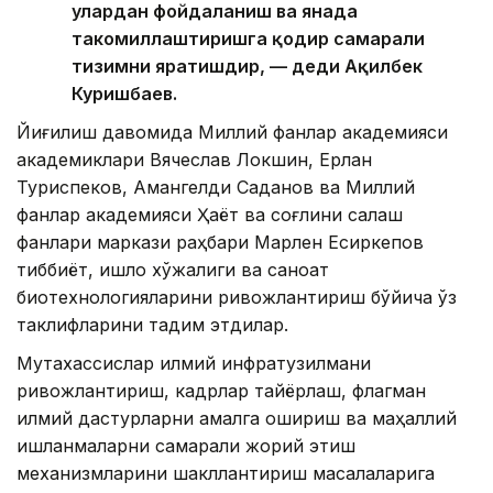
улардан фойдаланиш ва янада
такомиллаштиришга қодир самарали
тизимни яратишдир, — деди Ақилбек
Куришбаев.
Йиғилиш давомида Миллий фанлар академияси
академиклари Вячеслав Локшин, Ерлан
Туриспеков, Амангелди Саданов ва Миллий
фанлар академияси Ҳаёт ва соғлиқни сақлаш
фанлари маркази раҳбари Марлен Есиркепов
тиббиёт, қишлоқ хўжалиги ва саноат
биотехнологияларини ривожлантириш бўйича ўз
таклифларини тақдим этдилар.
Мутахассислар илмий инфратузилмани
ривожлантириш, кадрлар тайёрлаш, флагман
илмий дастурларни амалга ошириш ва маҳаллий
ишланмаларни самарали жорий этиш
механизмларини шакллантириш масалаларига