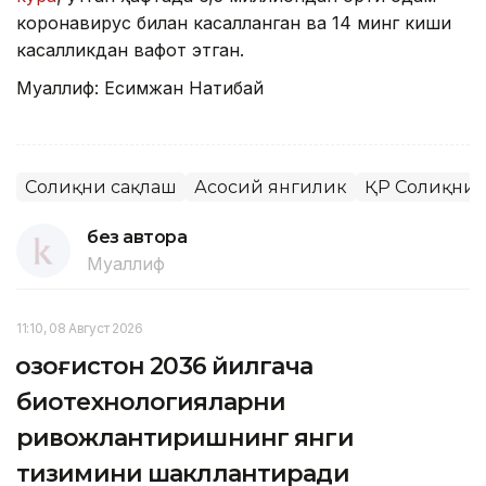
коронавирус билан касалланган ва 14 минг киши
касалликдан вафот этган.
Муаллиф: Есимжан Нақтибай
Соғлиқни сақлаш
Асосий янгилик
ҚР Соғлиқни
без автора
Муаллиф
11:10, 08 Август 2026
Қозоғистон 2036 йилгача
биотехнологияларни
ривожлантиришнинг янги
тизимини шакллантиради