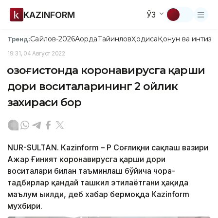
KAZINFORM
ЎЗ
Сайлов-2026
Ақорда
Тайинлов
Ҳодиса
Қонун ва интизо
Тренд:
19:31, 04 Август 2022
Қозоғистонда коронавирусга қарши
дори воситаларининг 2 ойлик
захираси бор
NUR-SULTAN. Кazinform – ҚР Соғлиқни сақлаш вазири
Ажар Ғиният коронавирусга қарши дори
воситалари билан таъминлаш бўйича чора-
тадбирлар қандай ташкил этилаётгани ҳақида
маълум ыилди, деб хабар бермоқда Кazinform
мухбири.