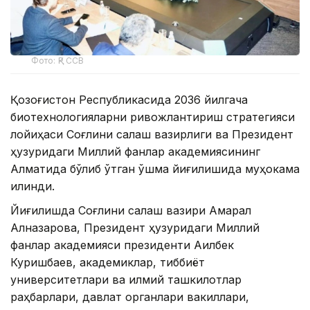
Фото: ҚР ССВ
Қозоғистон Республикасида 2036 йилгача
биотехнологияларни ривожлантириш стратегияси
лойиҳаси Соғлиқни сақлаш вазирлиги ва Президент
ҳузуридаги Миллий фанлар академиясининг
Алматида бўлиб ўтган қўшма йиғилишида муҳокама
қилинди.
Йиғилишда Соғлиқни сақлаш вазири Ақмарал
Алназарова, Президент ҳузуридаги Миллий
фанлар академияси президенти Ақилбек
Куришбаев, академиклар, тиббиёт
университетлари ва илмий ташкилотлар
раҳбарлари, давлат органлари вакиллари,