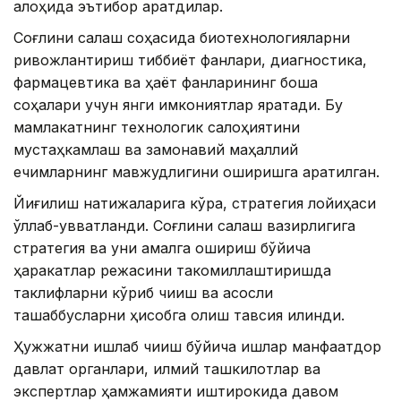
алоҳида эътибор қаратдилар.
Соғлиқни сақлаш соҳасида биотехнологияларни
ривожлантириш тиббиёт фанлари, диагностика,
фармацевтика ва ҳаёт фанларининг бошқа
соҳалари учун янги имкониятлар яратади. Бу
мамлакатнинг технологик салоҳиятини
мустаҳкамлаш ва замонавий маҳаллий
ечимларнинг мавжудлигини оширишга қаратилган.
Йиғилиш натижаларига кўра, стратегия лойиҳаси
қўллаб-қувватланди. Соғлиқни сақлаш вазирлигига
стратегия ва уни амалга ошириш бўйича
ҳаракатлар режасини такомиллаштиришда
таклифларни кўриб чиқиш ва асосли
ташаббусларни ҳисобга олиш тавсия қилинди.
Ҳужжатни ишлаб чиқиш бўйича ишлар манфаатдор
давлат органлари, илмий ташкилотлар ва
экспертлар ҳамжамияти иштирокида давом