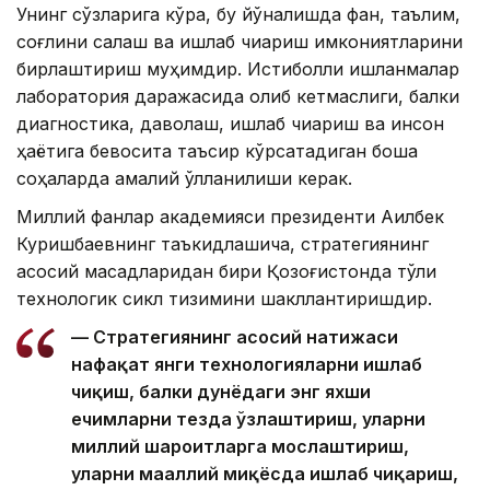
Унинг сўзларига кўра, бу йўналишда фан, таълим,
соғлиқни сақлаш ва ишлаб чиқариш имкониятларини
бирлаштириш муҳимдир. Истиқболли ишланмалар
лаборатория даражасида қолиб кетмаслиги, балки
диагностика, даволаш, ишлаб чиқариш ва инсон
ҳаётига бевосита таъсир кўрсатадиган бошқа
соҳаларда амалий қўлланилиши керак.
Миллий фанлар академияси президенти Ақилбек
Куришбаевнинг таъкидлашича, стратегиянинг
асосий мақсадларидан бири Қозоғистонда тўлиқ
технологик сикл тизимини шакллантиришдир.
— Стратегиянинг асосий натижаси
нафақат янги технологияларни ишлаб
чиқиш, балки дунёдаги энг яхши
ечимларни тезда ўзлаштириш, уларни
миллий шароитларга мослаштириш,
уларни маҳаллий миқёсда ишлаб чиқариш,