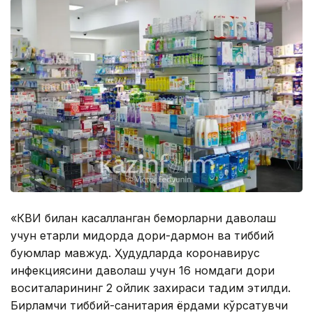
«КВИ билан касалланган беморларни даволаш
учун етарли миқдорда дори-дармон ва тиббий
буюмлар мавжуд. Ҳудудларда коронавирус
инфекциясини даволаш учун 16 номдаги дори
воситаларининг 2 ойлик захираси тақдим этилди.
Бирламчи тиббий-санитария ёрдами кўрсатувчи