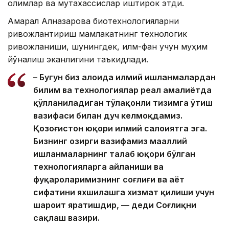
олимлар ва мутахассислар иштирок этди.
Ақмарал Алназарова биотехнологияларни
ривожлантириш мамлакатнинг технологик
ривожланиши, шунингдек, илм-фан учун муҳим
йўналиш эканлигини таъкидлади.
– Бугун биз алоҳида илмий ишланмалардан
билим ва технологиялар реал амалиётда
қўлланиладиган тўлақонли тизимга ўтиш
вазифаси билан дуч келмоқдамиз.
Қозоғистон юқори илмий салоҳиятга эга.
Бизнинг ҳозирги вазифамиз маҳаллий
ишланмаларнинг талаб юқори бўлган
технологияларга айланиши ва
фуқароларимизнинг соғлиғи ва ҳаёт
сифатини яхшилашга хизмат қилиши учун
шароит яратишдир, — деди Соғлиқни
сақлаш вазири.