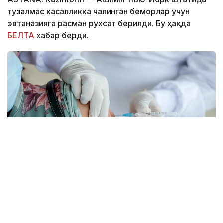
тузалмас касалликка чалинган беморлар учун
эвтаназияга расман рухсат берилди. Бу ҳақда
БЕЛТА
хабар берди.
Фото: pexels.com
Губернатор Кэти Хокул тегишли қонунни имзолади.