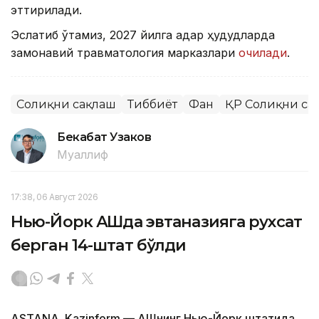
эттирилади.
Эслатиб ўтамиз, 2027 йилга қадар ҳудудларда
замонавий травматология марказлари
очилади
.
Соғлиқни сақлаш
Тиббиёт
Фан
ҚР Соғлиқни са
Бекабат Узаков
Муаллиф
17:38, 06 Август 2026
Нью-Йорк АҚШда эвтаназияга рухсат
берган 14-штат бўлди
ASTANA. Kazinform — АҚШнинг Нью-Йорк штатида