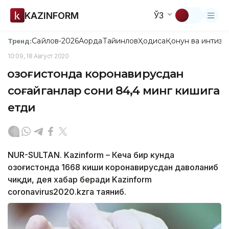
KAZINFORM
ЎЗ
Сайлов-2026
Ақорда
Тайинлов
Ҳодиса
Қонун ва интизо
Тренд:
10:09, 18 Август 2020
Қозоғистонда коронавирусдан
соғайганлар сони 84,4 минг кишига
етди
NUR-SULTAN. Kazinform – Кеча бир кунда
Қозоғистонда 1668 киши коронавирусдан даволаниб
чиқди, дея хабар беради Kazinform
coronavirus2020.kzга таяниб.