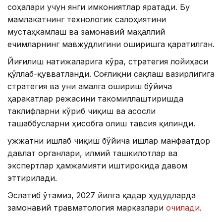
соҳалари учун янги имкониятлар яратади. Бу
мамлакатнинг технологик салоҳиятини
мустаҳкамлаш ва замонавий маҳаллий
ечимларнинг мавжудлигини оширишга қаратилган.
Йиғилиш натижаларига кўра, стратегия лойиҳаси
қўллаб-қувватланди. Соғлиқни сақлаш вазирлигига
стратегия ва уни амалга ошириш бўйича
ҳаракатлар режасини такомиллаштиришда
таклифларни кўриб чиқиш ва асосли
ташаббусларни ҳисобга олиш тавсия қилинди.
Ҳужжатни ишлаб чиқиш бўйича ишлар манфаатдор
давлат органлари, илмий ташкилотлар ва
экспертлар ҳамжамияти иштирокида давом
эттирилади.
Эслатиб ўтамиз, 2027 йилга қадар ҳудудларда
замонавий травматология марказлари
очилади
.