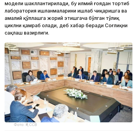
модели шакллантирилади, бу илмий ғоядан тортиб
лаборатория ишланмаларини ишлаб чиқаришга ва
амалий қўллашга жорий этишгача бўлган тўлиқ
циклни қамраб олади, деб хабар беради Соғлиқни
сақлаш вазирлиги.
Фото: ҚР ССВ