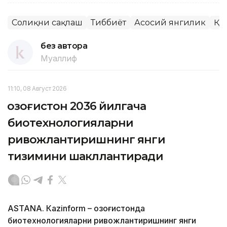
Соғлиқни сақлаш
Тиббиёт
Асосий янгилик
ҚР
без автора
Муаллиф
11:10, 08 Август 2026
Қозоғистон 2036 йилгача
биотехнологияларни
ривожлантиришнинг янги
тизимини шакллантиради
ASTANА. Кazinform – Қозоғистонда
биотехнологияларни ривожлантиришнинг янги