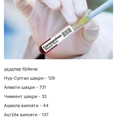
Ҳудудлар бўйича:
Нур-Султан шаҳри - 129
Алмати шаҳри - 731
Чимкент шаҳри - 33
Aқмола вилояти - 44
Aқтўбе вилояти - 137