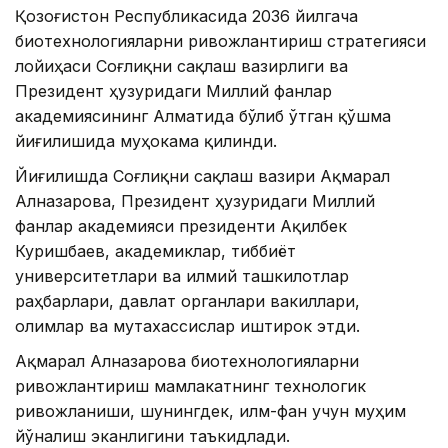
Қозоғистон Республикасида 2036 йилгача
биотехнологияларни ривожлантириш стратегияси
лойиҳаси Соғлиқни сақлаш вазирлиги ва
Президент ҳузуридаги Миллий фанлар
академиясининг Алматида бўлиб ўтган қўшма
йиғилишида муҳокама қилинди.
Йиғилишда Соғлиқни сақлаш вазири Ақмарал
Алназарова, Президент ҳузуридаги Миллий
фанлар академияси президенти Ақилбек
Куришбаев, академиклар, тиббиёт
университетлари ва илмий ташкилотлар
раҳбарлари, давлат органлари вакиллари,
олимлар ва мутахассислар иштирок этди.
Ақмарал Алназарова биотехнологияларни
ривожлантириш мамлакатнинг технологик
ривожланиши, шунингдек, илм-фан учун муҳим
йўналиш эканлигини таъкидлади.