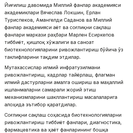
Йиғилиш давомида Миллий фанлар академияси
академиклари Вячеслав Локшин, Ерлан
Туриспеков, Амангелди Саданов ва Миллий
фанлар академияси Ҳаёт ва соғлиқни сақлаш
фанлари маркази раҳбари Марлен Есиркепов
тиббиёт, қишлоқ хўжалиги ва саноат
биотехнологияларини ривожлантириш бўйича ўз
таклифларини тақдим этдилар.
Мутахассислар илмий инфратузилмани
ривожлантириш, кадрлар тайёрлаш, флагман
илмий дастурларни амалга ошириш ва маҳаллий
ишланмаларни самарали жорий этиш
механизмларини шакллантириш масалаларига
алоҳида эътибор қаратдилар.
Соғлиқни сақлаш соҳасида биотехнологияларни
ривожлантириш тиббиёт фанлари, диагностика,
фармацевтика ва ҳаёт фанларининг бошқа