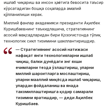
ишлаб чиқариш ва инсон ҳаётига бевосита таъсир
кўрсатадиган бошқа соҳаларда амалий
қўлланилиши керак.
Миллий фанлар академияси президенти Ақилбек
Куришбаевнинг таъкидлашича, стратегиянинг
асосий мақсадларидан бири Қозоғистонда тўлиқ
технологик сикл тизимини шакллантиришдир.
— Стратегиянинг асосий натижаси
нафақат янги технологияларни ишлаб
чиқиш, балки дунёдаги энг яхши
ечимларни тезда ўзлаштириш, уларни
миллий шароитларга мослаштириш,
уларни маҳаллий миқёсда ишлаб чиқариш,
улардан фойдаланиш ва янада
такомиллаштиришга қодир самарали
тизимни яратишдир, — деди Ақилбек
Куришбаев.