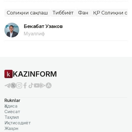
Соғлиқни сақлаш
Тиббиёт
Фан
ҚР Соғлиқни са
Бекабат Узаков
Муаллиф
KAZINFORM
Ruknlar
Ҳодиса
Сиёсат
Таҳлил
Иқтисодиёт
Жаҳон