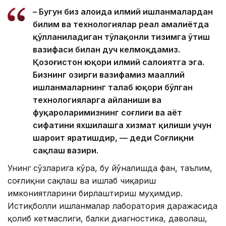
– Бугун биз алоҳида илмий ишланмалардан
билим ва технологиялар реал амалиётда
қўлланиладиган тўлақонли тизимга ўтиш
вазифаси билан дуч келмоқдамиз.
Қозоғистон юқори илмий салоҳиятга эга.
Бизнинг ҳозирги вазифамиз маҳаллий
ишланмаларнинг талаб юқори бўлган
технологияларга айланиши ва
фуқароларимизнинг соғлиғи ва ҳаёт
сифатини яхшилашга хизмат қилиши учун
шароит яратишдир, — деди Соғлиқни
сақлаш вазири.
Унинг сўзларига кўра, бу йўналишда фан, таълим,
соғлиқни сақлаш ва ишлаб чиқариш
имкониятларини бирлаштириш муҳимдир.
Истиқболли ишланмалар лаборатория даражасида
қолиб кетмаслиги, балки диагностика, даволаш,