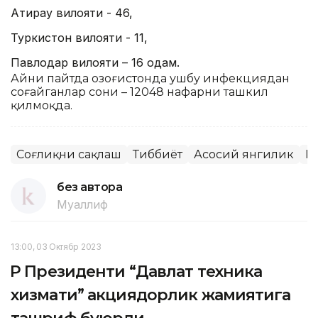
Атирау вилояти - 46,
Туркистон вилояти - 11,
Павлодар вилояти – 16 одам.
Айни пайтда Қозоғистонда ушбу инфекциядан
соғайганлар сони – 12048 нафарни ташкил
қилмоқда.
Соғлиқни сақлаш
Тиббиёт
Асосий янгилик
Қ
без автора
Муаллиф
13:00, 03 Октябр 2023
ҚР Президенти “Давлат техника
хизмати” акциядорлик жамиятига