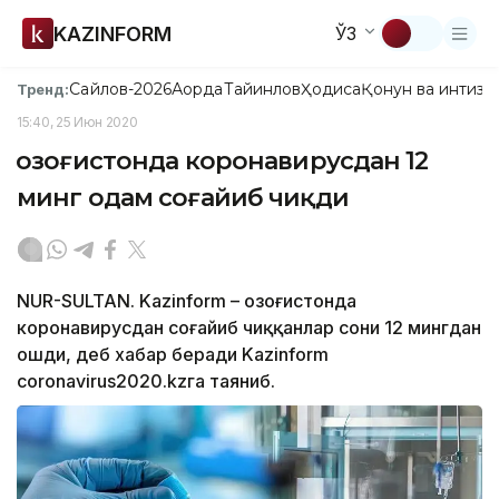
KAZINFORM
ЎЗ
Сайлов-2026
Ақорда
Тайинлов
Ҳодиса
Қонун ва интизо
Тренд:
15:40, 25 Июн 2020
Қозоғистонда коронавирусдан 12
минг одам соғайиб чиқди
NUR-SULTAN. Kazinform – Қозоғистонда
коронавирусдан соғайиб чиққанлар сони 12 мингдан
ошди, деб хабар беради Kazinform
coronavirus2020.kzга таяниб.