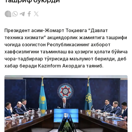
ташриф буюрди
Президент Қасим-Жомарт Тоқаевга “Давлат
техника хизмати” акциядорлик жамиятига ташрифи
чоғида Қозоғистон Республикасининг ахборот
хавфсизлигини таъминлаш ва ҳозирги ҳолати бўйича
чора-тадбирлар тўғрисида маълумот берилди, деб
хабар беради Каzinform Акордага таяниб.