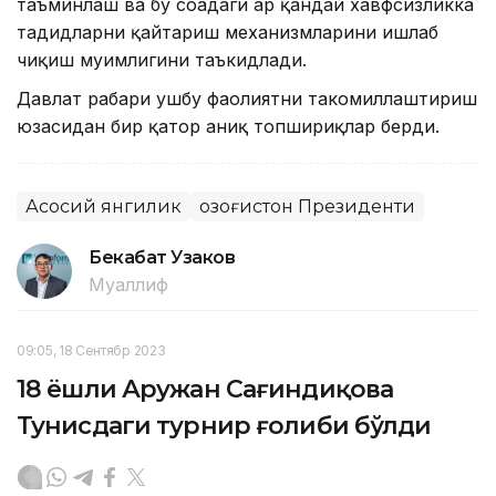
таъминлаш ва бу соҳадаги ҳар қандай хавфсизликка
таҳдидларни қайтариш механизмларини ишлаб
чиқиш муҳимлигини таъкидлади.
Давлат раҳбари ушбу фаолиятни такомиллаштириш
юзасидан бир қатор аниқ топшириқлар берди.
Асосий янгилик
Қозоғистон Президенти
Бекабат Узаков
Муаллиф
09:05, 18 Сентябр 2023
18 ёшли Аружан Сағиндиқова
Тунисдаги турнир ғолиби бўлди