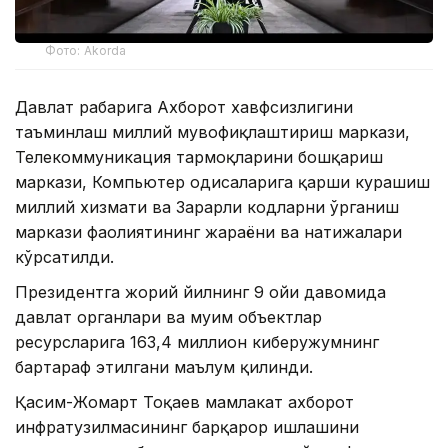
Фото: Akorda
Давлат раҳбарига Ахборот хавфсизлигини
таъминлаш миллий мувофиқлаштириш маркази,
Телекоммуникация тармоқларини бошқариш
маркази, Компьютер ҳодисаларига қарши курашиш
миллий хизмати ва Зарарли кодларни ўрганиш
маркази фаолиятининг жараёни ва натижалари
кўрсатилди.
Президентга жорий йилнинг 9 ойи давомида
давлат органлари ва муҳим объектлар
ресурсларига 163,4 миллион киберҳужумнинг
бартараф этилгани маълум қилинди.
Қасим-Жомарт Тоқаев мамлакат ахборот
инфратузилмасининг барқарор ишлашини