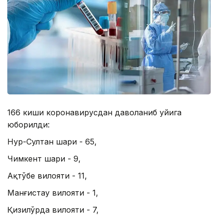
166 киши коронавирусдан даволаниб уйига
юборилди:
Нур-Султан шаҳри - 65,
Чимкент шаҳри - 9,
Ақтўбе вилояти - 11,
Манғистау вилояти - 1,
Қизилўрда вилояти - 7,