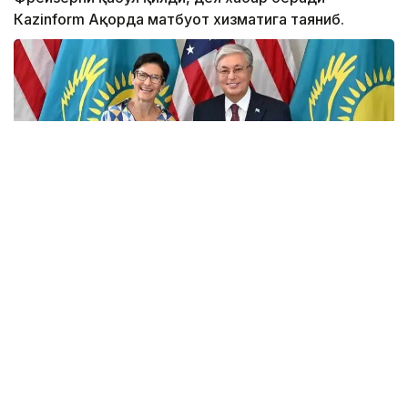
Кazinform Ақорда матбуот хизматига таяниб.
Фото: Ақорда
Учрашувда Америка молиявий холдингининг
мамлакатдаги фаолияти кўламини кенгайтириш
истиқболлари муҳокама қилинди.
Мамлакатдаги ягона Америка банки бўлган Citibank
Kazakhstan халқаро инвесторлар, давлат сектори
ва йирик корхоналар учун етакчи ҳамкорлардан