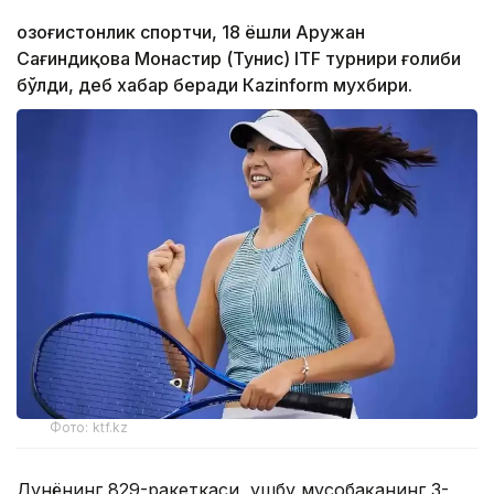
Қозоғистонлик спортчи, 18 ёшли Аружан
Сағиндиқова Монастир (Тунис) ITF турнири ғолиби
бўлди, деб хабар беради Каzinform мухбири.
Фото: ktf.kz
Дунёнинг 829-ракеткаси, ушбу мусобақанинг 3-