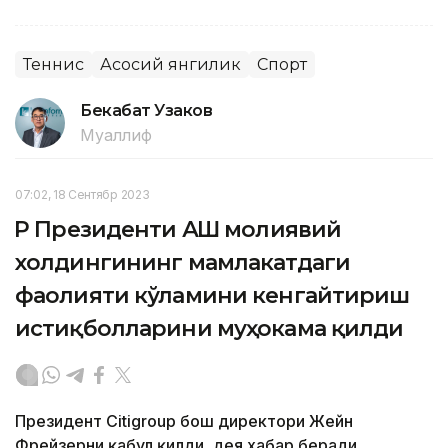
Теннис
Асосий янгилик
Спорт
Бекабат Узаков
Муаллиф
07:02, 18 Сентябр 2023
ҚР Президенти АҚШ молиявий
холдингининг мамлакатдаги
фаолияти кўламини кенгайтириш
истиқболларини муҳокама қилди
Президент Citigroup бош директори Жейн
Фрейзерни қабул қилди, дея хабар беради