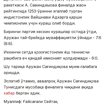
ракеткаси А. Саөиндиыова финалда жаҳон
рейтингида 1253-ўринни эгаллаб турган
ҳиндистонлик Вайшнави Адкарга қарши
чемпионлик учун кураш олиб борди.
Биринчи партия кескин курашлар остида ўтди,
Аружан тай-брейкда муваффақиятли ўйнади - 7:6
(8:6).
Иккинчи сетда қозоғистонлик ёш теннисчи
рақибига ҳеч қандай имконият қолдирмади - 6:0.
Шу тариқа Аружан Сағиндиқова муҳим ғалабага
эришди.
Эслатиб ўтамиз, аввалроқ Аружан Сағиндиқова
Тунисдаги мусобақа финалига чиққани ҳақида
хабар
берган эдик.
Муаллиф: Ғайсағали Сейтақ