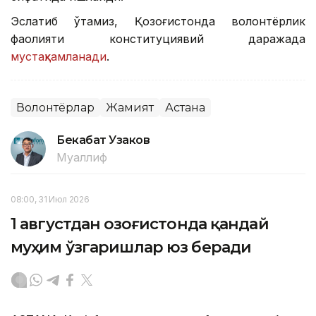
Эслатиб ўтамиз, Қозоғистонда волонтёрлик
фаолияти конституциявий даражада
мустаҳкамланади
.
Волонтёрлар
Жамият
Астана
Бекабат Узаков
Муаллиф
08:00, 31 Июл 2026
1 августдан Қозоғистонда қандай
муҳим ўзгаришлар юз беради