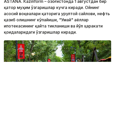
ASTANА. Кazinform – Қозоғистонда 1 августдан бир
қатор муҳим ўзгаришлар кучга киради. Ойнинг
асосий воқеалари қаторига Қурултой сайлови, нефть
қазиб олишнинг кўпайиши, "Умай" аёллар
ипотекасининг қайта тикланиши ва йўл ҳаракати
қоидаларидаги ўзгаришлар киради.
Фото: Виктор Федюнин / Kazinform