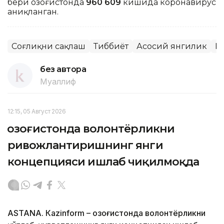
бери Қозоғистонда
960 609
кишида коронавирус
аниқланган.
Соғлиқни сақлаш
Тиббиёт
Асосий янгилик
Қ
без автора
Муаллиф
12:15, 05 Август 2026
Қозоғистонда волонтёрликни
ривожлантиришнинг янги
концепцияси ишлаб чиқилмоқда
ASTANА. Кazinform – Қозоғистонда волонтёрликни