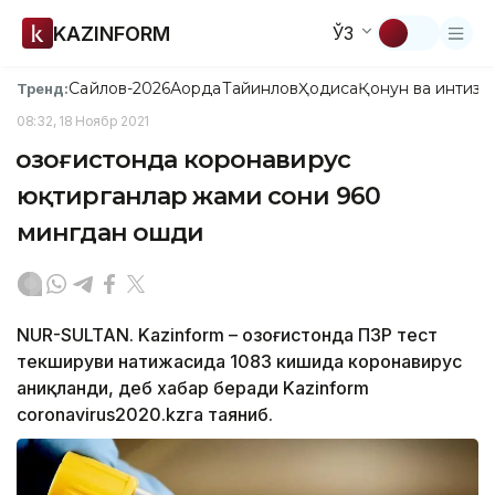
KAZINFORM
ЎЗ
Сайлов-2026
Ақорда
Тайинлов
Ҳодиса
Қонун ва интизо
Тренд:
08:32, 18 Ноябр 2021
Қозоғистонда коронавирус
юқтирганлар жами сони 960
мингдан ошди
NUR-SULTAN. Kazinform – Қозоғистонда ПЗР тест
текшируви натижасида 1083 кишида коронавирус
аниқланди, деб хабар беради Kazinform
coronavirus2020.kzга таяниб.