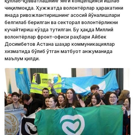
қўллаб-қувватлашнинг янги концепцияси ишлаб
чиқилмоқда. Ҳужжатда волонтёрлар ҳаракатини
янада ривожлантиришнинг асосий йўналишлари
белгилаб берилган ва секторал волонтёрликни
кучайтириш кўзда тутилган. Бу ҳақда Миллий
волонтёрлар фронт-офиси раҳбари Айбек
Досимбетов Астана шаҳар коммуникациялар
хизматида бўлиб ўтган матбуот анжуманида
маълум қилди.