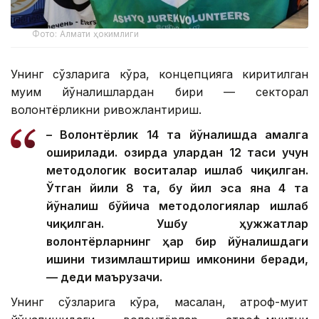
Фото: Алмати ҳокимлиги
Унинг сўзларига кўра, концепцияга киритилган
муҳим йўналишлардан бири — секторал
волонтёрликни ривожлантириш.
– Волонтёрлик 14 та йўналишда амалга
оширилади. Ҳозирда улардан 12 таси учун
методологик воситалар ишлаб чиқилган.
Ўтган йили 8 та, бу йил эса яна 4 та
йўналиш бўйича методологиялар ишлаб
чиқилган. Ушбу ҳужжатлар
волонтёрларнинг ҳар бир йўналишдаги
ишини тизимлаштириш имконини беради,
— деди маърузачи.
Унинг сўзларига кўра, масалан, атроф-муҳит