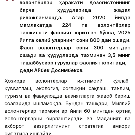
волонтёрлар ҳаракати Қозоғистоннинг
барча ҳудудларида жадал
ривожланмоқда. Агар 2020 йилда
мамлакатда 224 та волонтёрлар
ташкилоти фаолият юритган бўлса, 2025
йилга келиб уларнинг сони 800 дан ошади.
Фаол волонтёрлар сони 300 мингдан
ошади ва ҳудудларда тахминан 3,5 минг
ташаббускор гуруҳлар фаолият юритади, –
деди Айбек Досимбеков.
Ҳозирда волонтёрлар ижтимоий қўллаб-
қувватлаш, экология, соғлиқни сақлаш, таълим,
туризм ва фавқулодда вазиятларга жавоб бериш
соҳаларида ишламоқда. Бундан ташқари, Миллий
волонтёрлар тармоғи ҳар йили 60 мингдан ортиқ
волонтёрларни бирлаштиради ва Маданият ва
ахборот вазирлигининг стратегик ҳамкори
сифатида ишлайди.