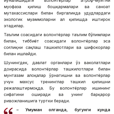
йўналишидаги волонтёрлар атроф-муҳитни
муҳофаза қилиш бошқармалари ва саноат
мутахассислари билан биргаликда ҳудудлардаги
экологик муаммоларни ҳал қилишда иштирок
этадилар.
Таълим соҳасидаги волонтёрлар таълим бўлимлари
билан, тиббиёт соҳасидаги волонтёрлар эса
соғлиқни сақлаш ташкилотлари ва шифокорлар
билан ишлайди.
Шунингдек, давлат органлари ўз ваколатлари
доирасида волонтёрлар ташкилотлари билан
мунтазам алоқалар ўрнатишни ва волонтёрлар
учун махсус тренинглар ташкил қилишни
режалаштирмоқда. Бу волонтёрлар ишининг
сифатини оширади ва унинг барқарор
ривожланишига туртки беради.
– Умуман олганда, бугунги кунда