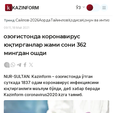
KAZINFORM
ЎЗ
Сайлов-2026
Ақорда
Тайинлов
Ҳодиса
Қонун ва интизо
Тренд:
09:11, 18 Май 2021
Қозоғистонда коронавирус
юқтирганлар жами сони 362
мингдан ошди
NUR-SULTAN. Kazinform – Қозоғистонда ўтган
суткада 1837 одам коронавирус инфекциясини
юқтирганлиги маълум бўлди, деб хабар беради
Kazinform coronavirus2020.kzга таяниб.