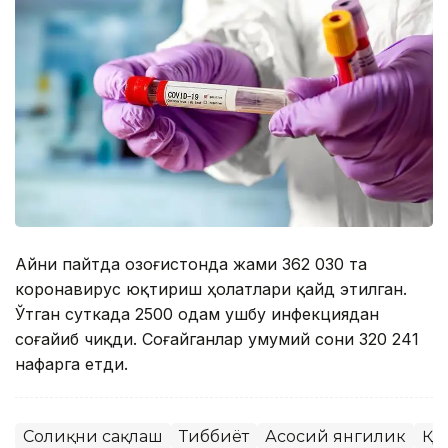
Айни пайтда Қозоғистонда жами 362 030 та
коронавирус юқтириш ҳолатлари қайд этилган.
Ўтган суткада 2500 одам ушбу инфекциядан
соғайиб чиқди. Соғайганлар умумий сони 320 241
нафарга етди.
Соғлиқни сақлаш
Тиббиёт
Асосий янгилик
ҚР