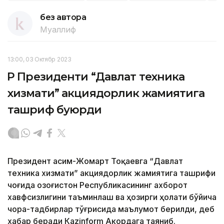
без автора
Муаллиф
13:00, 03 Октябр 2023
ҚР Президенти “Давлат техника
хизмати” акциядорлик жамиятига
ташриф буюрди
Президент Қасим-Жомарт Тоқаевга “Давлат
техника хизмати” акциядорлик жамиятига ташрифи
чоғида Қозоғистон Республикасининг ахборот
хавфсизлигини таъминлаш ва ҳозирги ҳолати бўйича
чора-тадбирлар тўғрисида маълумот берилди, деб
хабар беради Каzinform Акордага таяниб.