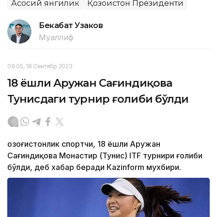
Асосий янгилик
Қозоғистон Президенти
Бекабат Узаков
Муаллиф
09:05, 18 Сентябр 2023
18 ёшли Аружан Сағиндиқова
Тунисдаги турнир ғолиби бўлди
Қозоғистонлик спортчи, 18 ёшли Аружан
Сағиндиқова Монастир (Тунис) ITF турнири ғолиби
бўлди, деб хабар беради Каzinform мухбири.