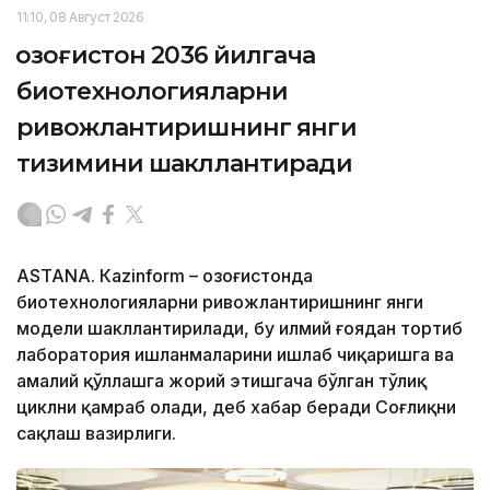
11:10, 08 Август 2026
Қозоғистон 2036 йилгача
биотехнологияларни
ривожлантиришнинг янги
тизимини шакллантиради
ASTANА. Кazinform – Қозоғистонда
биотехнологияларни ривожлантиришнинг янги
модели шакллантирилади, бу илмий ғоядан тортиб
лаборатория ишланмаларини ишлаб чиқаришга ва
амалий қўллашга жорий этишгача бўлган тўлиқ
циклни қамраб олади, деб хабар беради Соғлиқни
сақлаш вазирлиги.