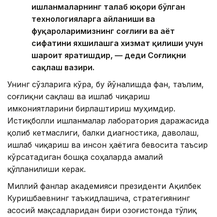
ишланмаларнинг талаб юқори бўлган
технологияларга айланиши ва
фуқароларимизнинг соғлиғи ва ҳаёт
сифатини яхшилашга хизмат қилиши учун
шароит яратишдир, — деди Соғлиқни
сақлаш вазири.
Унинг сўзларига кўра, бу йўналишда фан, таълим,
соғлиқни сақлаш ва ишлаб чиқариш
имкониятларини бирлаштириш муҳимдир.
Истиқболли ишланмалар лаборатория даражасида
қолиб кетмаслиги, балки диагностика, даволаш,
ишлаб чиқариш ва инсон ҳаётига бевосита таъсир
кўрсатадиган бошқа соҳаларда амалий
қўлланилиши керак.
Миллий фанлар академияси президенти Ақилбек
Куришбаевнинг таъкидлашича, стратегиянинг
асосий мақсадларидан бири Қозоғистонда тўлиқ