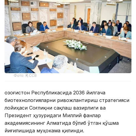
Фото: ҚР ССВ
Қозоғистон Республикасида 2036 йилгача
биотехнологияларни ривожлантириш стратегияси
лойиҳаси Соғлиқни сақлаш вазирлиги ва
Президент ҳузуридаги Миллий фанлар
академиясининг Алматида бўлиб ўтган қўшма
йиғилишида муҳокама қилинди.