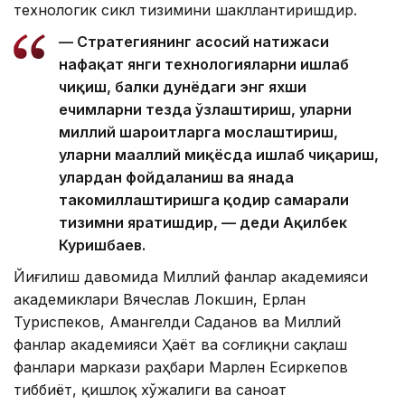
технологик сикл тизимини шакллантиришдир.
— Стратегиянинг асосий натижаси
нафақат янги технологияларни ишлаб
чиқиш, балки дунёдаги энг яхши
ечимларни тезда ўзлаштириш, уларни
миллий шароитларга мослаштириш,
уларни маҳаллий миқёсда ишлаб чиқариш,
улардан фойдаланиш ва янада
такомиллаштиришга қодир самарали
тизимни яратишдир, — деди Ақилбек
Куришбаев.
Йиғилиш давомида Миллий фанлар академияси
академиклари Вячеслав Локшин, Ерлан
Туриспеков, Амангелди Саданов ва Миллий
фанлар академияси Ҳаёт ва соғлиқни сақлаш
фанлари маркази раҳбари Марлен Есиркепов
тиббиёт, қишлоқ хўжалиги ва саноат