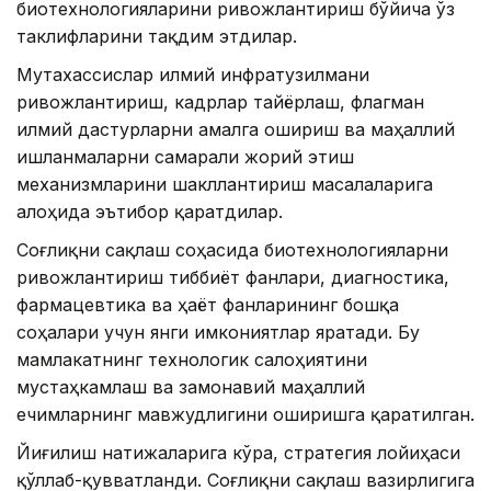
биотехнологияларини ривожлантириш бўйича ўз
таклифларини тақдим этдилар.
Мутахассислар илмий инфратузилмани
ривожлантириш, кадрлар тайёрлаш, флагман
илмий дастурларни амалга ошириш ва маҳаллий
ишланмаларни самарали жорий этиш
механизмларини шакллантириш масалаларига
алоҳида эътибор қаратдилар.
Соғлиқни сақлаш соҳасида биотехнологияларни
ривожлантириш тиббиёт фанлари, диагностика,
фармацевтика ва ҳаёт фанларининг бошқа
соҳалари учун янги имкониятлар яратади. Бу
мамлакатнинг технологик салоҳиятини
мустаҳкамлаш ва замонавий маҳаллий
ечимларнинг мавжудлигини оширишга қаратилган.
Йиғилиш натижаларига кўра, стратегия лойиҳаси
қўллаб-қувватланди. Соғлиқни сақлаш вазирлигига