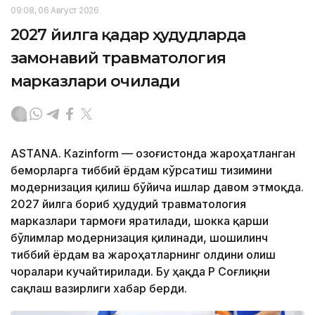
09:08, 06 Август 2026
2027 йилга қадар ҳудудларда
замонавий травматология
марказлари очилади
ASTANА. Кazinform — Қозоғистонда жароҳатланган
беморларга тиббий ёрдам кўрсатиш тизимини
модернизация қилиш бўйича ишлар давом этмоқда.
2027 йилга бориб ҳудудий травматология
марказлари тармоғи яратилади, шокка қарши
бўлимлар модернизация қилинади, шошилинч
тиббий ёрдам ва жароҳатларнинг олдини олиш
чоралари кучайтирилади. Бу ҳақда ҚР Соғлиқни
сақлаш вазирлиги хабар берди.