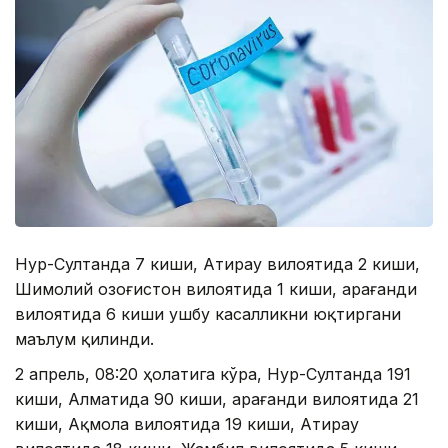
Нур-Султанда 7 киши, Атирау вилоятида 2 киши,
Шимолий Қозоғистон вилоятида 1 киши, Қарағанди
вилоятида 6 киши ушбу касалликни юқтиргани
маълум қилинди.
2 апрель, 08:20 ҳолатига кўра, Нур-Султанда 191
киши, Алматида 90 киши, Қарағанди вилоятида 21
киши, Ақмола вилоятида 19 киши, Атирау