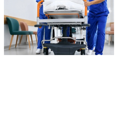
Фото: Марказий коммуникациялар хизмати
Бугунги кунда ихтисослашган ёрдам 1500 дан
ортиқ травматолог томонидан кўрсатилмоқда.
Мамлакатда 81 та травматология маркази, 4000
дан ортиқ ихтисослашган ўрин ва 260 та тиббиёт
ташкилоти фаолият юритмоқда. Хизматнинг
кадрлар салоҳиятини мустаҳкамлаш ва унинг