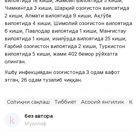
вилоятида 18 киши, Жамбил вилоятида 5 киши,
Чимкентда 3 киши, Шарқий Қозоғистон вилоятида
2 киши, Алмати вилоятида 9 киши, Ақтўбе
вилоятида 4 киши, Шимолий Қозоғистон вилоятида
6 киши, Павлодар вилоятида 1 киши, Манғистау
вилоятида 1 киши, Қизилўрда вилоятида 25 киши,
Ғарбий Қозоғистон вилоятида 2 киши, Туркистон
вилоятида 5 киши, жами 402 бемор рўйхатга
олинган.
Ушбу инфекциядан Қозоғистонда 3 одам вафот
этган, 26 одам тузалиб чиққан.
Соғлиқни сақлаш
Тиббиёт
Асосий янгилик
ҚР
без автора
Муаллиф