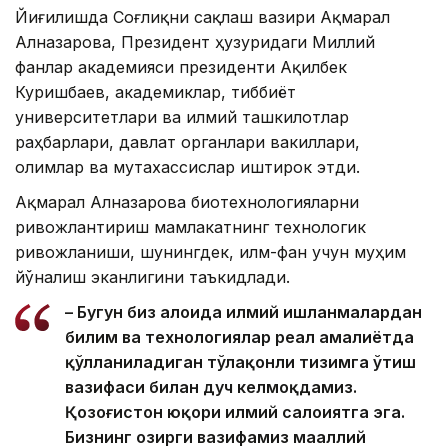
Йиғилишда Соғлиқни сақлаш вазири Ақмарал
Алназарова, Президент ҳузуридаги Миллий
фанлар академияси президенти Ақилбек
Куришбаев, академиклар, тиббиёт
университетлари ва илмий ташкилотлар
раҳбарлари, давлат органлари вакиллари,
олимлар ва мутахассислар иштирок этди.
Ақмарал Алназарова биотехнологияларни
ривожлантириш мамлакатнинг технологик
ривожланиши, шунингдек, илм-фан учун муҳим
йўналиш эканлигини таъкидлади.
– Бугун биз алоҳида илмий ишланмалардан
билим ва технологиялар реал амалиётда
қўлланиладиган тўлақонли тизимга ўтиш
вазифаси билан дуч келмоқдамиз.
Қозоғистон юқори илмий салоҳиятга эга.
Бизнинг ҳозирги вазифамиз маҳаллий