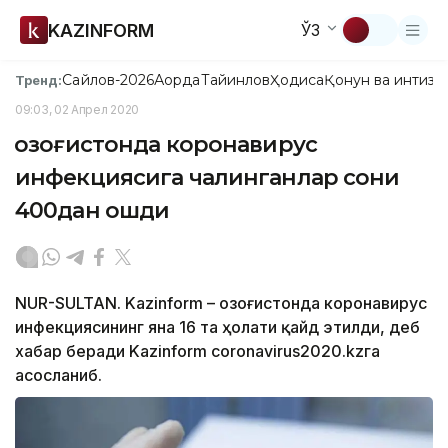
KAZINFORM
ЎЗ
Сайлов-2026
Ақорда
Тайинлов
Ҳодиса
Қонун ва интизо
Тренд:
09:03, 02 Апрел 2020
Қозоғистонда коронавирус
инфекциясига чалинганлар сони
400дан ошди
NUR-SULTAN. Kazinform – Қозоғистонда коронавирус
инфекциясининг яна 16 та ҳолати қайд этилди, деб
хабар беради Kazinform coronavirus2020.kzга
асосланиб.