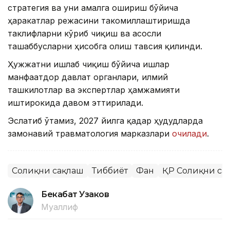
стратегия ва уни амалга ошириш бўйича
ҳаракатлар режасини такомиллаштиришда
таклифларни кўриб чиқиш ва асосли
ташаббусларни ҳисобга олиш тавсия қилинди.
Ҳужжатни ишлаб чиқиш бўйича ишлар
манфаатдор давлат органлари, илмий
ташкилотлар ва экспертлар ҳамжамияти
иштирокида давом эттирилади.
Эслатиб ўтамиз, 2027 йилга қадар ҳудудларда
замонавий травматология марказлари
очилади
.
Соғлиқни сақлаш
Тиббиёт
Фан
ҚР Соғлиқни са
Бекабат Узаков
Муаллиф