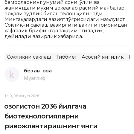
беморларнинг умумий сони, ўлим ва
жамиятдаги муҳим воқеалар расмий манбалар
орқали зудлик билан эълон қилинади.
Минтақалардаги вазият тўғрисидаги маълумот
Соғлиқни сақлаш вазирлиги вакили томонидан
ҳафталик брифингда тақдим этилади», -
дейилади вазирлик хабарида.
Соғлиқни сақлаш
Тиббиёт
Асосий янгилик
Қ
без автора
Муаллиф
11:10, 08 Август 2026
Қозоғистон 2036 йилгача
биотехнологияларни
ривожлантиришнинг янги