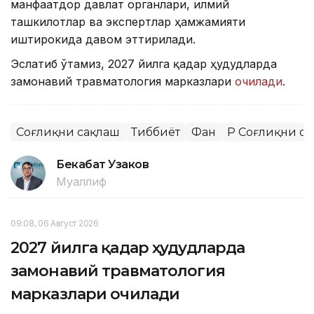
манфаатдор давлат органлари, илмий
ташкилотлар ва экспертлар ҳамжамияти
иштирокида давом эттирилади.
Эслатиб ўтамиз, 2027 йилга қадар ҳудудларда
замонавий травматология марказлари
очилади
.
Соғлиқни сақлаш
Тиббиёт
Фан
ҚР Соғлиқни с
Бекабат Узаков
Муаллиф
09:08, 06 Август 2026
2027 йилга қадар ҳудудларда
замонавий травматология
марказлари очилади