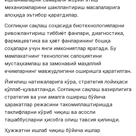
механизмларини шакллантириш масалаларига
алоҳида эътибор қаратдилар.
Соғлиқни сақлаш соҳасида биотехнологияларни
ривожлантириш тиббиёт фанлари, диагностика,
фармацевтика ва ҳаёт фанларининг бошқа
соҳалари учун янги имкониятлар яратади. Бу
мамлакатнинг технологик салоҳиятини
мустаҳкамлаш ва замонавий маҳаллий
ечимларнинг мавжудлигини оширишга қаратилган.
Йиғилиш натижаларига кўра, стратегия лойиҳаси
қўллаб-қувватланди. Соғлиқни сақлаш вазирлигига
стратегия ва уни амалга ошириш бўйича
ҳаракатлар режасини такомиллаштиришда
таклифларни кўриб чиқиш ва асосли
ташаббусларни ҳисобга олиш тавсия қилинди.
Ҳужжатни ишлаб чиқиш бўйича ишлар