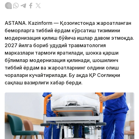
ASTANА. Кazinform — Қозоғистонда жароҳатланган
беморларга тиббий ёрдам кўрсатиш тизимини
модернизация қилиш бўйича ишлар давом этмоқда.
2027 йилга бориб ҳудудий травматология
марказлари тармоғи яратилади, шокка қарши
бўлимлар модернизация қилинади, шошилинч
тиббий ёрдам ва жароҳатларнинг олдини олиш
чоралари кучайтирилади. Бу ҳақда ҚР Соғлиқни
сақлаш вазирлиги хабар берди.