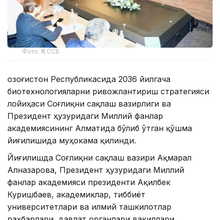
Фото: ҚР ССВ
Қозоғистон Республикасида 2036 йилгача
биотехнологияларни ривожлантириш стратегияси
лойиҳаси Соғлиқни сақлаш вазирлиги ва
Президент ҳузуридаги Миллий фанлар
академиясининг Алматида бўлиб ўтган қўшма
йиғилишида муҳокама қилинди.
Йиғилишда Соғлиқни сақлаш вазири Ақмарал
Алназарова, Президент ҳузуридаги Миллий
фанлар академияси президенти Ақилбек
Куришбаев, академиклар, тиббиёт
университетлари ва илмий ташкилотлар
раҳбарлари, давлат органлари вакиллари,