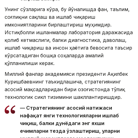
Унинг сўзларига кўра, бу йўналишда фан, таълим,
соғлиқни сақлаш ва ишлаб чиқариш
имкониятларини бирлаштириш муҳимдир.
Истиқболли ишланмалар лаборатория даражасида
қолиб кетмаслиги, балки диагностика, даволаш,
ишлаб чиқариш ва инсон ҳаётига бевосита таъсир
кўрсатадиган бошқа соҳаларда амалий
қўлланилиши керак.
Миллий фанлар академияси президенти Ақилбек
Куришбаевнинг таъкидлашича, стратегиянинг
асосий мақсадларидан бири Қозоғистонда тўлиқ
технологик сикл тизимини шакллантиришдир.
— Стратегиянинг асосий натижаси
нафақат янги технологияларни ишлаб
чиқиш, балки дунёдаги энг яхши
ечимларни тезда ўзлаштириш, уларни