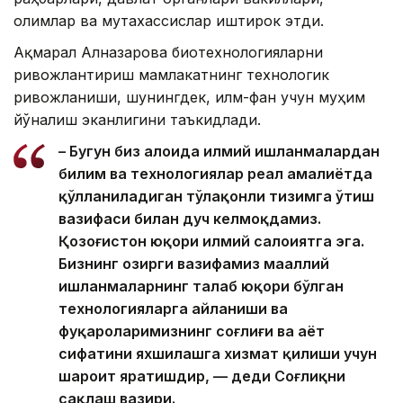
олимлар ва мутахассислар иштирок этди.
Ақмарал Алназарова биотехнологияларни
ривожлантириш мамлакатнинг технологик
ривожланиши, шунингдек, илм-фан учун муҳим
йўналиш эканлигини таъкидлади.
– Бугун биз алоҳида илмий ишланмалардан
билим ва технологиялар реал амалиётда
қўлланиладиган тўлақонли тизимга ўтиш
вазифаси билан дуч келмоқдамиз.
Қозоғистон юқори илмий салоҳиятга эга.
Бизнинг ҳозирги вазифамиз маҳаллий
ишланмаларнинг талаб юқори бўлган
технологияларга айланиши ва
фуқароларимизнинг соғлиғи ва ҳаёт
сифатини яхшилашга хизмат қилиши учун
шароит яратишдир, — деди Соғлиқни
сақлаш вазири.