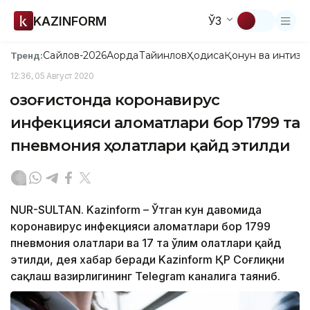
KAZINFORM
ЎЗ
Сайлов-2026
Ақорда
Тайинлов
Ҳодиса
Қонун ва интизо
Тренд:
12:36, 05 Август 2020
Қозоғистонда коронавирус
инфекцияси аломатлари бор 1799 та
пневмония ҳолатлари қайд этилди
NUR-SULTAN. Kazinform – Ўтган кун давомида
коронавирус инфекцияси аломатлари бор 1799
пневмония ҳолатлари ва 17 та ўлим ҳолатлари қайд
этилди, дея хабар беради Kazinform ҚР Соғлиқни
сақлаш вазирлигининг Telegram каналига таяниб.