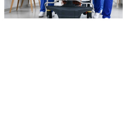
Фото: Марказий коммуникациялар хизмати
Бугунги кунда ихтисослашган ёрдам 1500 дан
ортиқ травматолог томонидан кўрсатилмоқда.
Мамлакатда 81 та травматология маркази, 4000
дан ортиқ ихтисослашган ўрин ва 260 та тиббиёт
ташкилоти фаолият юритмоқда. Хизматнинг
кадрлар салоҳиятини мустаҳкамлаш ва унинг
инфратузилмасини ривожлантириш бўйича ишлар
давом эттирилади.
Асосий йўналишлардан бири ҳудудий
травматология марказлари тармоғини яратишдир.
Бундай марказлар Астана, Алмати, Қарағанди ва