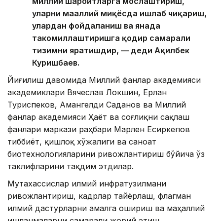
миллий шароитларга мослаштириш,
уларни маҳаллий миқёсда ишлаб чиқариш,
улардан фойдаланиш ва янада
такомиллаштиришга қодир самарали
тизимни яратишдир, — деди Ақилбек
Куришбаев.
Йиғилиш давомида Миллий фанлар академияси
академиклари Вячеслав Локшин, Ерлан
Туриспеков, Амангелди Саданов ва Миллий
фанлар академияси Ҳаёт ва соғлиқни сақлаш
фанлари маркази раҳбари Марлен Есиркепов
тиббиёт, қишлоқ хўжалиги ва саноат
биотехнологияларини ривожлантириш бўйича ўз
таклифларини тақдим этдилар.
Мутахассислар илмий инфратузилмани
ривожлантириш, кадрлар тайёрлаш, флагман
илмий дастурларни амалга ошириш ва маҳаллий
ишланмаларни самарали жорий этиш