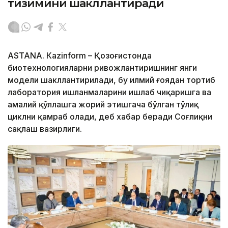
тизимини шакллантиради
ASTANА. Кazinform – Қозоғистонда
биотехнологияларни ривожлантиришнинг янги
модели шакллантирилади, бу илмий ғоядан тортиб
лаборатория ишланмаларини ишлаб чиқаришга ва
амалий қўллашга жорий этишгача бўлган тўлиқ
циклни қамраб олади, деб хабар беради Соғлиқни
сақлаш вазирлиги.