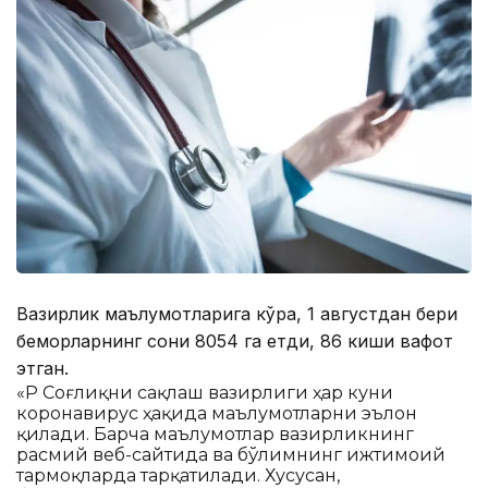
Вазирлик маълумотларига кўра, 1 августдан бери
беморларнинг сони 8054 га етди, 86 киши вафот
этган.
«ҚР Соғлиқни сақлаш вазирлиги ҳар куни
коронавирус ҳақида маълумотларни эълон
қилади. Барча маълумотлар вазирликнинг
расмий веб-сайтида ва бўлимнинг ижтимоий
тармоқларда тарқатилади. Хусусан,