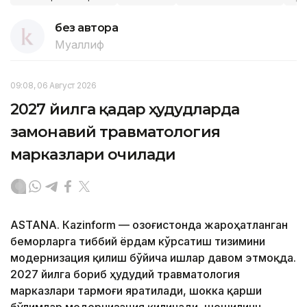
без автора
Муаллиф
09:08, 06 Август 2026
2027 йилга қадар ҳудудларда
замонавий травматология
марказлари очилади
ASTANА. Кazinform — Қозоғистонда жароҳатланган
беморларга тиббий ёрдам кўрсатиш тизимини
модернизация қилиш бўйича ишлар давом этмоқда.
2027 йилга бориб ҳудудий травматология
марказлари тармоғи яратилади, шокка қарши