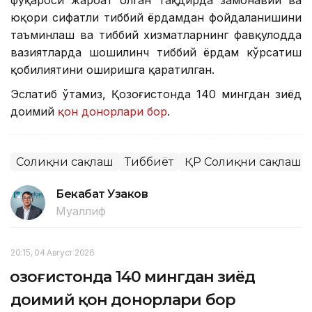
фуқароси жароҳат олган тақдирда замонавий ва
юқори сифатли тиббий ёрдамдан фойдаланишини
таъминлаш ва тиббий хизматларнинг фавқулодда
вазиятларда шошилинч тиббий ёрдам кўрсатиш
қобилиятини оширишга қаратилган.
Эслатиб ўтамиз, Қозоғистонда 140 мингдан зиёд
доимий
қон донорлари бор
.
Соғлиқни сақлаш
Тиббиёт
ҚР Соғлиқни сақлаш 
Бекабат Узаков
Муаллиф
20:15, 04 Август 2026
Қозоғистонда 140 мингдан зиёд
доимий қон донорлари бор