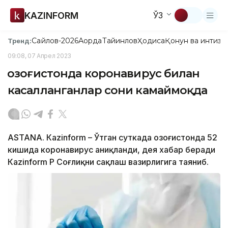
KAZINFORM
ЎЗ
Сайлов-2026
Ақорда
Тайинлов
Ҳодиса
Қонун ва интизо
Тренд:
09:08, 07 Апрел 2023
Қозоғистонда коронавирус билан
касалланганлар сони камаймоқда
ASTANА. Кazinform – Ўтган суткада Қозоғистонда 52
кишида коронавирус аниқланди, дея хабар беради
Кazinform ҚР Соғлиқни сақлаш вазирлигига таяниб.