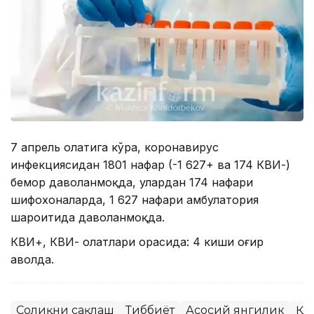
7 апрель ҳолатига кўра, коронавирус
инфекциясидан 1801 нафар (-1 627+ ва 174 КВИ-)
бемор даволанмоқда, улардан 174 нафари
шифохоналарда, 1 627 нафари амбулатория
шароитида даволанмоқда.
КВИ+, КВИ- ҳолатлари орасида: 4 киши оғир
аҳволда.
Соғлиқни сақлаш
Тиббиёт
Асосий янгилик
ҚР