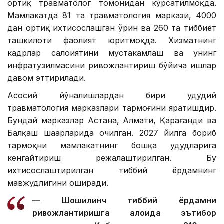
ортиқ травматолог томонидан кўрсатилмоқда.
Мамлакатда 81 та травматология маркази, 4000
дан ортиқ ихтисослашган ўрин ва 260 та тиббиёт
ташкилоти фаолият юритмоқда. Хизматнинг
кадрлар салоҳиятини мустаҳкамлаш ва унинг
инфратузилмасини ривожлантириш бўйича ишлар
давом эттирилади.
Асосий йўналишлардан бири ҳудудий
травматология марказлари тармоғини яратишдир.
Бундай марказлар Астана, Алмати, Қарағанди ва
Балқаш шаҳарларида очилган. 2027 йилга бориб
тармоқни мамлакатнинг бошқа ҳудудларига
кенгайтириш режалаштирилган. Бу
ихтисослаштирилган тиббий ёрдамнинг
мавжудлигини оширади.
— Шошилинч тиббий ёрдамни
ривожлантиришга алоҳида эътибор