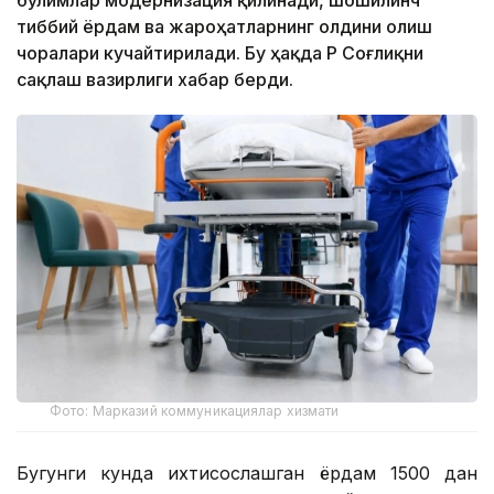
бўлимлар модернизация қилинади, шошилинч
тиббий ёрдам ва жароҳатларнинг олдини олиш
чоралари кучайтирилади. Бу ҳақда ҚР Соғлиқни
сақлаш вазирлиги хабар берди.
Фото: Марказий коммуникациялар хизмати
Бугунги кунда ихтисослашган ёрдам 1500 дан