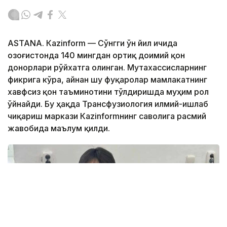
ASTANА. Кazinform — Сўнгги ўн йил ичида
Қозоғистонда 140 мингдан ортиқ доимий қон
донорлари рўйхатга олинган. Мутахассисларнинг
фикрига кўра, айнан шу фуқаролар мамлакатнинг
хавфсиз қон таъминотини тўлдиришда муҳим рол
ўйнайди. Бу ҳақда Трансфузиология илмий-ишлаб
чиқариш маркази Кazinformнинг саволига расмий
жавобида маълум қилди.