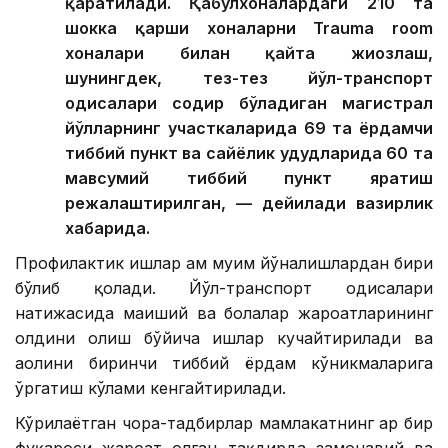
қаратилади. Қабулхоналардаги 210 та
шокка қарши хоналарни Trauma room
хоналари билан қайта жиҳозлаш,
шунингдек, тез-тез йўл-транспорт
ҳодисалари содир бўладиган магистрал
йўлларнинг участкаларида 69 та ёрдамчи
тиббий пункт ва сайёҳлик ҳудудларида 60 та
мавсумий тиббий пункт яратиш
режалаштирилган, — дейилади вазирлик
хабарида.
Профилактик ишлар ҳам муҳим йўналишлардан бири
бўлиб қолади. Йўл-транспорт ҳодисалари
натижасида маиший ва болалар жароҳатларининг
олдини олиш бўйича ишлар кучайтирилади ва
аҳолини биринчи тиббий ёрдам кўникмаларига
ўргатиш кўлами кенгайтирилади.
Кўрилаётган чора-тадбирлар мамлакатнинг ҳар бир