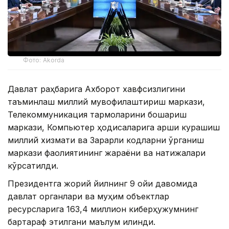
Фото: Akorda
Давлат раҳбарига Ахборот хавфсизлигини
таъминлаш миллий мувофиқлаштириш маркази,
Телекоммуникация тармоқларини бошқариш
маркази, Компьютер ҳодисаларига қарши курашиш
миллий хизмати ва Зарарли кодларни ўрганиш
маркази фаолиятининг жараёни ва натижалари
кўрсатилди.
Президентга жорий йилнинг 9 ойи давомида
давлат органлари ва муҳим объектлар
ресурсларига 163,4 миллион киберҳужумнинг
бартараф этилгани маълум қилинди.