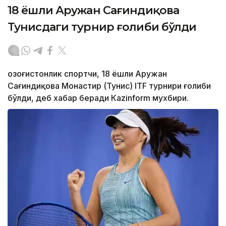
18 ёшли Аружан Сағиндиқова
Тунисдаги турнир ғолиби бўлди
Қозоғистонлик спортчи, 18 ёшли Аружан
Сағиндиқова Монастир (Тунис) ITF турнири ғолиби
бўлди, деб хабар беради Каzinform мухбири.