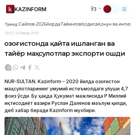
KAZINFORM
ЎЗ
Сайлов-2026
Ақорда
Тайинлов
Ҳодиса
Қонун ва интизо
Тренд:
10:47, 12 Январ 2021
Қозоғистонда қайта ишланган ва
тайёр маҳсулотлар экспорти ошди
NUR-SULTAN. Kazinform – 2020 йилда Қозоғистон
маҳсулотларининг умумий истеъмолдаги улуши 4,7
фоиз ўсди. Бу ҳақда Ҳукумат мажлисида ҚР Миллий
иқтисодиёт вазири Руслан Даленов маълум қилди,
деб хабар беради Kazinform мухбири.