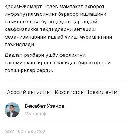
Қасим-Жомарт Тоқаев мамлакат ахборот
инфратузилмасининг барқарор ишлашини
таъминлаш ва бу соҳадаги ҳар қандай
хавфсизликка таҳдидларни қайтариш
механизмларини ишлаб чиқиш муҳимлигини
таъкидлади.
Давлат раҳбари ушбу фаолиятни
такомиллаштириш юзасидан бир қатор аниқ
топшириқлар берди.
Асосий янгилик
Қозоғистон Президенти
Бекабат Узаков
Муаллиф
09:05, 18 Сентябр 2023