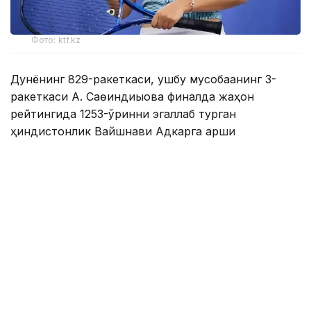
Фото: ktf.kz
Дунёнинг 829-ракеткаси, ушбу мусобақанинг 3-
ракеткаси А. Саөиндиыова финалда жаҳон
рейтингида 1253-ўринни эгаллаб турган
ҳиндистонлик Вайшнави Адкарга қарши
чемпионлик учун кураш олиб борди.
Биринчи партия кескин курашлар остида ўтди,
Аружан тай-брейкда муваффақиятли ўйнади - 7:6
(8:6).
Иккинчи сетда қозоғистонлик ёш теннисчи рақибига
ҳеч қандай имконият қолдирмади - 6:0.
Шу тариқа Аружан Сағиндиқова муҳим ғалабага
эришди.