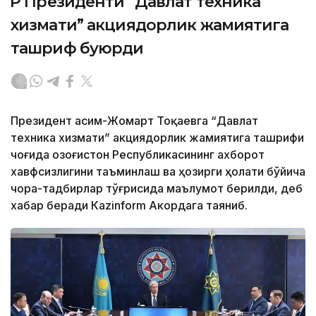
ҚР Президенти “Давлат техника
хизмати” акциядорлик жамиятига
ташриф буюрди
Президент Қасим-Жомарт Тоқаевга “Давлат
техника хизмати” акциядорлик жамиятига ташрифи
чоғида Қозоғистон Республикасининг ахборот
хавфсизлигини таъминлаш ва ҳозирги ҳолати бўйича
чора-тадбирлар тўғрисида маълумот берилди, деб
хабар беради Каzinform Акордага таяниб.