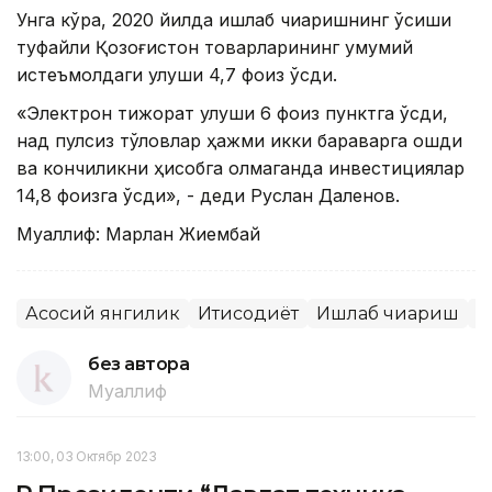
Унга кўра, 2020 йилда ишлаб чиқаришнинг ўсиши
туфайли Қозоғистон товарларининг умумий
истеъмолдаги улуши 4,7 фоиз ўсди.
«Электрон тижорат улуши 6 фоиз пунктга ўсди,
нақд пулсиз тўловлар ҳажми икки бараварга ошди
ва кончиликни ҳисобга олмаганда инвестициялар
14,8 фоизга ўсди», - деди Руслан Даленов.
Муаллиф: Марлан Жиембай
Асосий янгилик
Иқтисодиёт
Ишлаб чиқариш
Қ
без автора
Муаллиф
13:00, 03 Октябр 2023