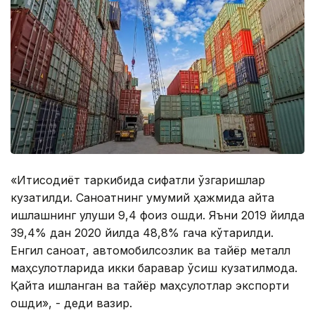
«Иқтисодиёт таркибида сифатли ўзгаришлар
кузатилди. Саноатнинг умумий ҳажмида қайта
ишлашнинг улуши 9,4 фоиз ошди. Яъни 2019 йилда
39,4% дан 2020 йилда 48,8% гача кўтарилди.
Енгил саноат, автомобилсозлик ва тайёр металл
маҳсулотларида икки баравар ўсиш кузатилмоқда.
Қайта ишланган ва тайёр маҳсулотлар экспорти
ошди», - деди вазир.