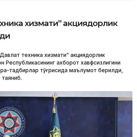
ехника хизмати” акциядорлик
рди
Давлат техника хизмати” акциядорлик
н Республикасининг ахборот хавфсизлигини
чора-тадбирлар тўғрисида маълумот берилди,
 таяниб.