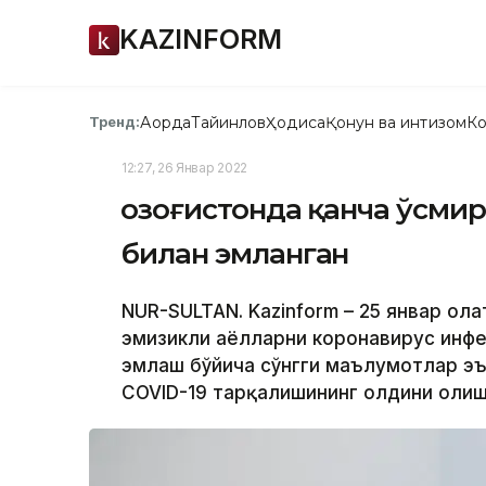
KAZINFORM
Ақорда
Тайинлов
Ҳодиса
Қонун ва интизом
Ко
Тренд:
12:27, 26 Январ 2022
Қозоғистонда қанча ўсмир
билан эмланган
NUR-SULTAN. Kazinform – 25 январ ҳол
эмизикли аёлларни коронавирус инфек
эмлаш бўйича сўнгги маълумотлар эъ
COVID-19 тарқалишининг олдини олиш