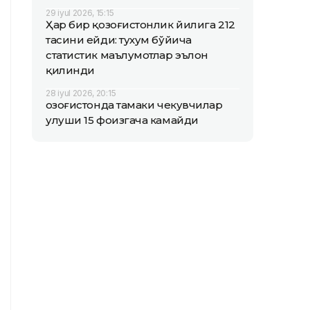
29 iyul 2026, 15:15
Ҳар бир қозоғистонлик йилига 212
тасини ейди: тухум бўйича
статистик маълумотлар эълон
қилинди
28 iyul 2026, 20:15
Қозоғистонда тамаки чекувчилар
улуши 15 фоизгача камайди