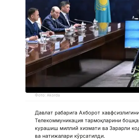
Фото: Akorda
Давлат раҳбарига Ахборот хавфсизлиги
Телекоммуникация тармоқларини бошқар
курашиш миллий хизмати ва Зарарли ко
ва натижалари кўрсатилди.