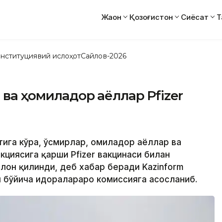
Жаҳон
Қозоғистон
Сиёсат
Т
нституциявий ислоҳот
Сайлов-2026
 ва ҳомиладор аёллар Pfizer
атига кўра, ўсмирлар, ҳомиладор аёллар ва
циясига қарши Pfizer вакцинаси билан
лон қилинди, деб хабар беради Kazinform
 бўйича идоралараро комиссияга асосланиб.