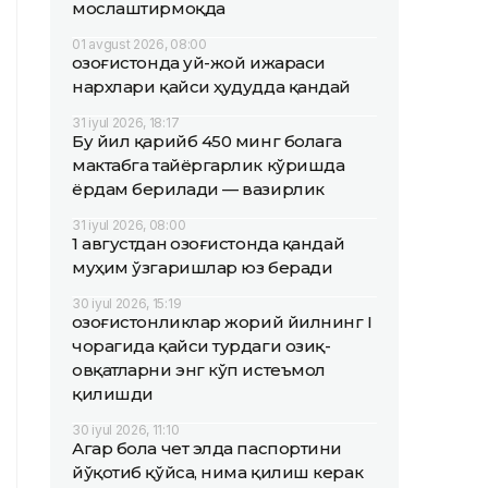
мослаштирмоқда
01 avgust 2026, 08:00
Қозоғистонда уй-жой ижараси
нархлари қайси ҳудудда қандай
31 iyul 2026, 18:17
Бу йил қарийб 450 минг болага
мактабга тайёргарлик кўришда
ёрдам берилади — вазирлик
31 iyul 2026, 08:00
1 августдан Қозоғистонда қандай
муҳим ўзгаришлар юз беради
30 iyul 2026, 15:19
Қозоғистонликлар жорий йилнинг I
чорагида қайси турдаги озиқ-
овқатларни энг кўп истеъмол
қилишди
30 iyul 2026, 11:10
Агар бола чет элда паспортини
йўқотиб қўйса, нима қилиш керак