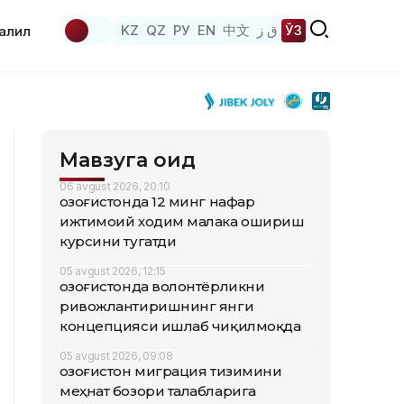
KZ
QZ
РУ
EN
中文
ق ز
ЎЗ
аҳлил
Мавзуга оид
06 avgust 2026, 20:10
Қозоғистонда 12 минг нафар
ижтимоий ходим малака ошириш
курсини тугатди
05 avgust 2026, 12:15
Қозоғистонда волонтёрликни
ривожлантиришнинг янги
концепцияси ишлаб чиқилмоқда
05 avgust 2026, 09:08
Қозоғистон миграция тизимини
меҳнат бозори талабларига