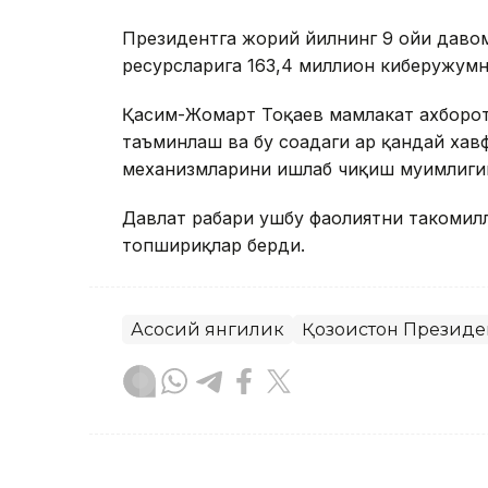
Президентга жорий йилнинг 9 ойи давом
ресурсларига 163,4 миллион киберҳужум
Қасим-Жомарт Тоқаев мамлакат ахборо
таъминлаш ва бу соҳадаги ҳар қандай ха
механизмларини ишлаб чиқиш муҳимлиги
Давлат раҳбари ушбу фаолиятни такоми
топшириқлар берди.
Асосий янгилик
Қозоғистон Президе
Бекабат Узаков