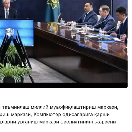
ни таъминлаш миллий мувофиқлаштириш маркази,
иш маркази, Компьютер ҳодисаларига қарши
дларни ўрганиш маркази фаолиятининг жараёни