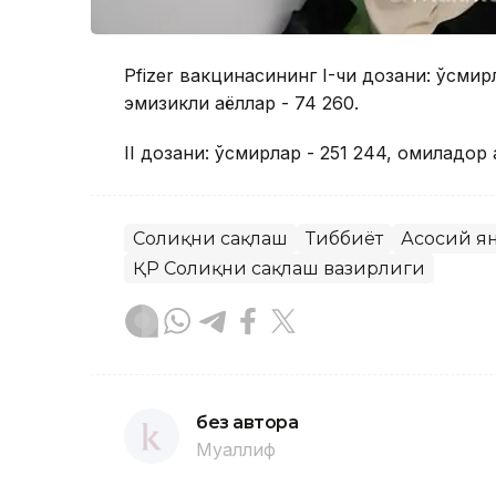
Pfizer вакцинасининг I-чи дозани: ўсмирл
эмизикли аёллар - 74 260.
II дозани: ўсмирлар - 251 244, ҳомиладор 
Соғлиқни сақлаш
Тиббиёт
Асосий я
ҚР Соғлиқни сақлаш вазирлиги
без автора
Муаллиф