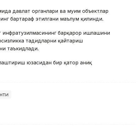
ида давлат органлари ва муҳим объектлар
нинг бартараф этилгани маълум қилинди.
т инфратузилмасининг барқарор ишлашини
вфсизликка таҳдидларни қайтариш
ни таъкидлади.
ллаштириш юзасидан бир қатор аниқ
нти