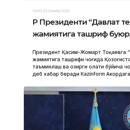
13:00, 03 Октябр 2023
ҚР Президенти “Давлат т
жамиятига ташриф бую
Президент Қасим-Жомарт Тоқаевга “
жамиятига ташрифи чоғида Қозоғисто
таъминлаш ва ҳозирги ҳолати бўйича 
деб хабар беради Каzinform Акордага