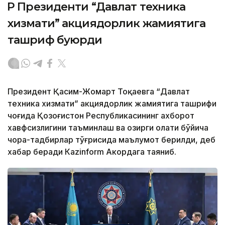
ҚР Президенти “Давлат техника
хизмати” акциядорлик жамиятига
ташриф буюрди
Президент Қасим-Жомарт Тоқаевга “Давлат
техника хизмати” акциядорлик жамиятига ташрифи
чоғида Қозоғистон Республикасининг ахборот
хавфсизлигини таъминлаш ва ҳозирги ҳолати бўйича
чора-тадбирлар тўғрисида маълумот берилди, деб
хабар беради Каzinform Акордага таяниб.