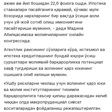
ҳажми ҳам йил бошидан 22,6 фоизга ошди. Ипотека
ставкалари пасайганига қарамай, кўчмас мулк
бозорида нархларнинг бир вақтда ўсиши аҳоли
учун уй-жой сотиб олиш имкониятини
пасайтириши мумкин», - деди Мадина
Абилқасимова молиячиларнинг онлайн
конгрессида.
Агентлик раисининг сўзларига кўра, истеъмол ва
ипотека кредитлашнинг бундай юқори ўсиш
суръатлари молиявий барқарорликка потенциал
хавф туғдириши ва аҳолининг қарз юкининг
ошишига олиб келиши мумкин.
«Ушбу рискларни чеклаш учун аҳолининг қарз юки
ва молия институтларининг тизимли
барқарорлигига таъсир қилиш даражасидан келиб
чиққан ҳолда макропруденциал сиёсат
воситаларидан фойдаланиш режалаштирилган.