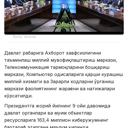
Фото: Akorda
Давлат раҳбарига Ахборот хавфсизлигини
таъминлаш миллий мувофиқлаштириш маркази,
Телекоммуникация тармоқларини бошқариш
маркази, Компьютер ҳодисаларига қарши курашиш
миллий хизмати ва Зарарли кодларни ўрганиш
маркази фаолиятининг жараёни ва натижалари
кўрсатилди.
Президентга жорий йилнинг 9 ойи давомида
давлат органлари ва муҳим объектлар
ресурсларига 163,4 миллион киберҳужумнинг
бартараф этилгани маълум қилинди.