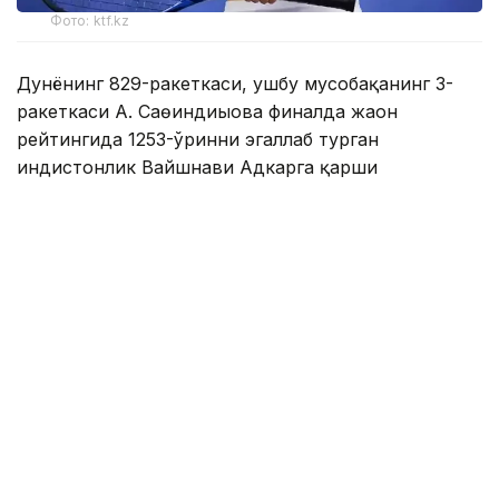
Фото: ktf.kz
Дунёнинг 829-ракеткаси, ушбу мусобақанинг 3-
ракеткаси А. Саөиндиыова финалда жаҳон
рейтингида 1253-ўринни эгаллаб турган
ҳиндистонлик Вайшнави Адкарга қарши
чемпионлик учун кураш олиб борди.
Биринчи партия кескин курашлар остида ўтди,
Аружан тай-брейкда муваффақиятли ўйнади - 7:6
(8:6).
Иккинчи сетда қозоғистонлик ёш теннисчи
рақибига ҳеч қандай имконият қолдирмади - 6:0.
Шу тариқа Аружан Сағиндиқова муҳим ғалабага
эришди.
Эслатиб ўтамиз, аввалроқ Аружан Сағиндиқова
Тунисдаги мусобақа финалига чиққани ҳақида