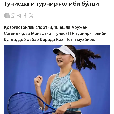
Тунисдаги турнир ғолиби бўлди
Қозоғистонлик спортчи, 18 ёшли Аружан
Сағиндиқова Монастир (Тунис) ITF турнири ғолиби
бўлди, деб хабар беради Каzinform мухбири.