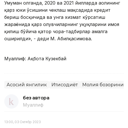
Умуман олганда, 2020 ва 2021 йилларда аҳолининг
қарз юки ўсишини чеклаш мақсадида кредит
бериш босқичида ва унга хизмат кўрсатиш
жараёнида қарз олувчиларнинг ҳуқуқларини ҳимоя
қилиш бўйича қатор чора-тадбирлар амалга
оширилди», - деди М. Абилқасимова.
Муаллиф: Ақбота Кузекбай
Асосий янгилик
Иқтисодиёт
Молия бозорини т
без автора
Муаллиф
13:00, 03 Октябр 2023