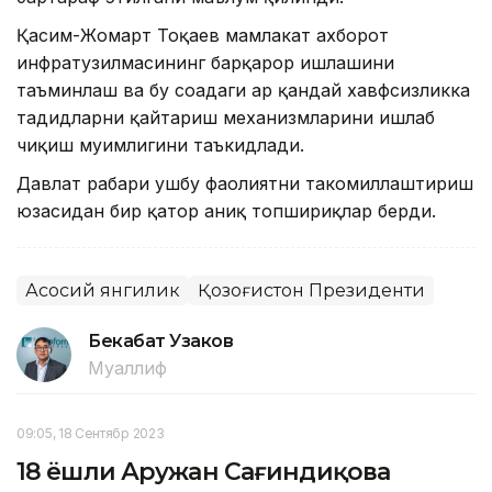
Қасим-Жомарт Тоқаев мамлакат ахборот
инфратузилмасининг барқарор ишлашини
таъминлаш ва бу соҳадаги ҳар қандай хавфсизликка
таҳдидларни қайтариш механизмларини ишлаб
чиқиш муҳимлигини таъкидлади.
Давлат раҳбари ушбу фаолиятни такомиллаштириш
юзасидан бир қатор аниқ топшириқлар берди.
Асосий янгилик
Қозоғистон Президенти
Бекабат Узаков
Муаллиф
09:05, 18 Сентябр 2023
18 ёшли Аружан Сағиндиқова