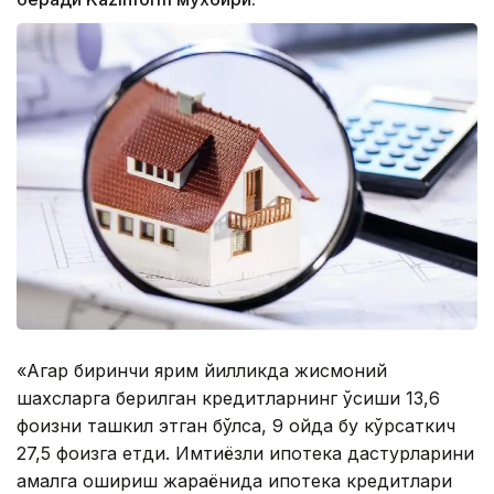
«Агар биринчи ярим йилликда жисмоний
шахсларга берилган кредитларнинг ўсиши 13,6
фоизни ташкил этган бўлса, 9 ойда бу кўрсаткич
27,5 фоизга етди. Имтиёзли ипотека дастурларини
амалга ошириш жараёнида ипотека кредитлари