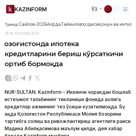
KAZINFORM
ЎЗ
Сайлов-2026
Ақорда
Тайинлов
Ҳодиса
Қонун ва интизо
Тренд:
18:19, 12 Ноябр 2021
Қозоғистонда ипотека
кредитларини бериш кўрсаткичи
ортиб бормоқда
NUR-SULTAN. Kazinform – Иккинчи чоракдан бошлаб
истеъмол талабининг тикланиши фонида аҳолига
кредитлар ҳажмининг тез ўсиши кузатилмоқда. Бу
ҳақда Қозоғистон Республикаси Молия бозорини
тартибга солиш ва ривожлантириш агентлиги раиси
Мадина Абилқасимова маълум қилди, дея хабар
беради Kazinform мухбири.