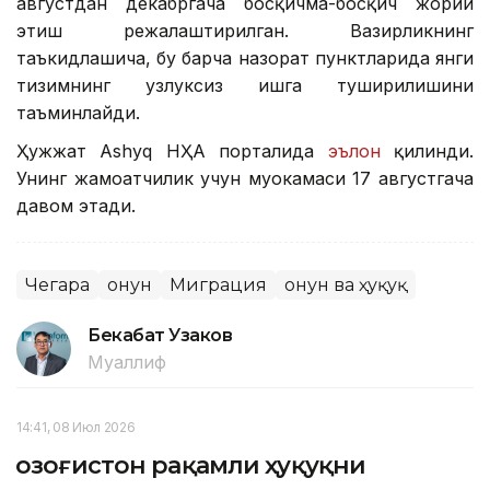
августдан декабргача босқичма-босқич жорий
этиш режалаштирилган. Вазирликнинг
таъкидлашича, бу барча назорат пунктларида янги
тизимнинг узлуксиз ишга туширилишини
таъминлайди.
Ҳужжат Ashyq НҲА порталида
эълон
қилинди.
Унинг жамоатчилик учун муҳокамаси 17 августгача
давом этади.
Чегара
Қонун
Миграция
Қонун ва ҳуқуқ
Бекабат Узаков
Муаллиф
14:41, 08 Июл 2026
Қозоғистон рақамли ҳуқуқни