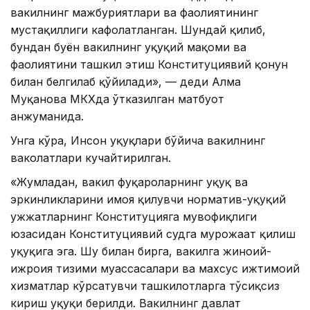
вакилнинг мажбуриятлари ва фаолиятининг
мустақиллиги кафолатланган. Шундай қилиб,
бундан буён вакилнинг ҳуқуқий мақоми ва
фаолиятини ташкил этиш Конституциявий қонун
билан белгилаб қўйилади», — деди Алма
Муқанова МКХда ўтказилган матбуот
анжуманида.
Унга кўра, Инсон ҳуқуқлари бўйича вакилнинг
ваколатлари кучайтирилган.
«Жумладан, вакил фуқароларнинг ҳуқуқ ва
эркинликларини ҳимоя қилувчи норматив-ҳуқуқий
ҳужжатларнинг Конституцияга мувофиқлиги
юзасидан Конституциявий судга мурожаат қилиш
ҳуқуқига эга. Шу билан бирга, вакилга жиноий-
ижроия тизими муассасалари ва махсус ижтимоий
хизматлар кўрсатувчи ташкилотларга тўсиқсиз
кириш ҳуқуқи берилди. Вакилнинг давлат