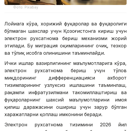
Фото: Pixabay
Лойиҳага кўра, хорижий фуқаролар ва фуқаролиги
бўлмаган шахслар учун Қозоғистонга кириш учун
электрон рухсатнома бериш механизми жорий
этилади. Бу миграция оқимларининг очиқ, тезкор
ва тўлиқ ҳисобга олинишини таъминлайди.
Ички ишлар вазирлигининг маълумотларига кўра,
электрон рухсатнома бериш учун тўлов
миқдорининг дифференциацияси ахборот
тизимларининг узлуксиз ишлашини таъминлаш,
рақамли инфратузилмани такомиллаштириш ва
фуқароларнинг шахсий маълумотларини ҳимоя
қилиш даражасини ошириш учун зарур бўлган
харажатларни қоплаш имконини беради.
Электрон рухсатнома тизимини 2026 йил