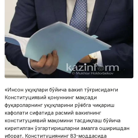
«Инсон ҳуқуқлари бўйича вакил тўғрисида»ги
Конституциявий қонуннинг мақсади
фуқароларнинг ҳуқуқларини рўёбга чиқариш
кафолати сифатида расмий вакилнинг
конституциявий мақомини тасдиқлаш бўйича
киритилган ўзгартиришларни амалга оширишдан
иборат. Конституциянинг 83-моддасида