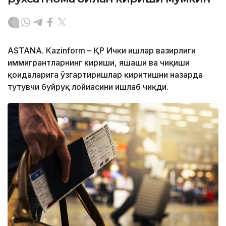
ASTANА. Кazinform – ҚР Ички ишлар вазирлиги
иммигрантларнинг кириши, яшаши ва чиқиши
қоидаларига ўзгартиришлар киритишни назарда
тутувчи буйруқ лойиҳасини ишлаб чиқди.