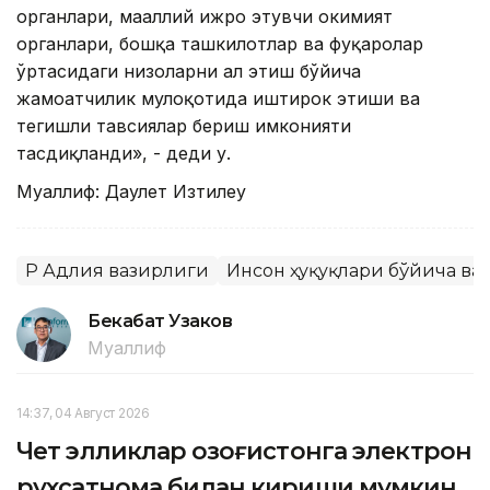
органлари, маҳаллий ижро этувчи ҳокимият
органлари, бошқа ташкилотлар ва фуқаролар
ўртасидаги низоларни ҳал этиш бўйича
жамоатчилик мулоқотида иштирок этиши ва
тегишли тавсиялар бериш имконияти
тасдиқланди», - деди у.
Муаллиф: Даулет Изтилеу
ҚР Адлия вазирлиги
Инсон ҳуқуқлари бўйича ва
Бекабат Узаков
Муаллиф
14:37, 04 Август 2026
Чет элликлар Қозоғистонга электрон
рухсатнома билан кириши мумкин