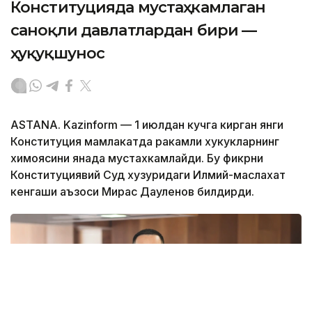
Конституцияда мустаҳкамлаган
саноқли давлатлардан бири —
ҳуқуқшунос
ASTANA. Kazinform — 1 июлдан кучга кирган янги
Конституция мамлакатда ракамли хукукларнинг
химоясини янада мустахкамлайди. Бу фикрни
Конституциявий Суд хузуридаги Илмий-маслахат
кенгаши аъзоси Мирас Дауленов билдирди.