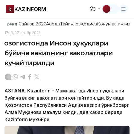
KAZINFORM
ЎЗ
Сайлов-2026
Ақорда
Тайинлов
Ҳодиса
Қонун ва интизо
Тренд:
17:13, 07 Ноябр 2022
Қозоғистонда Инсон ҳуқуқлари
бўйича вакилнинг ваколатлари
кучайтирилди
ASTANA. Кazinform – Мамлакатда Инсон ҳуқуқлари
бўйича вакил ваколатлари кенгайтирилди. Бу ҳақда
Қозоғистон Республикаси Адлия вазири ўринбосари
Алма Муқанова маълум қилди, дея хабар беради
Кazinform мухбири.