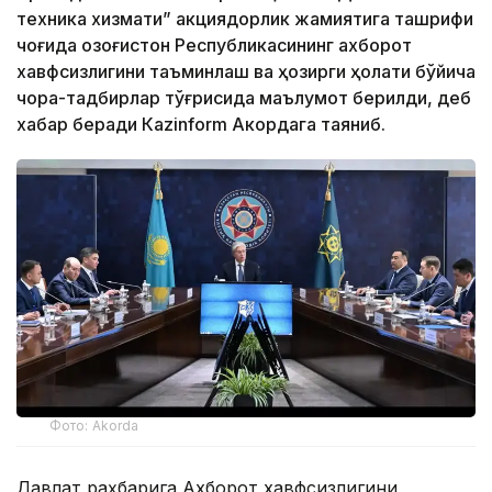
техника хизмати” акциядорлик жамиятига ташрифи
чоғида Қозоғистон Республикасининг ахборот
хавфсизлигини таъминлаш ва ҳозирги ҳолати бўйича
чора-тадбирлар тўғрисида маълумот берилди, деб
хабар беради Каzinform Акордага таяниб.
Фото: Akorda
Давлат раҳбарига Ахборот хавфсизлигини