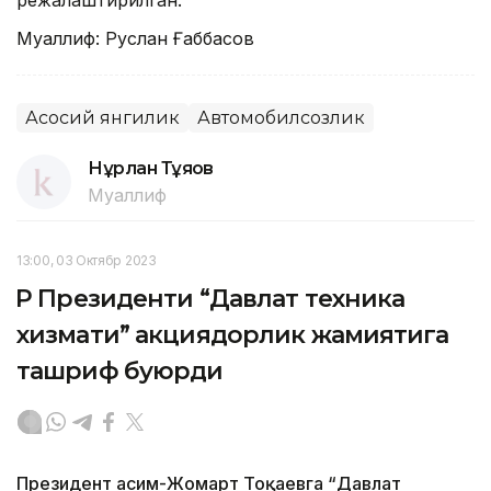
Муаллиф: Руслан Ғаббасов
Асосий янгилик
Автомобилсозлик
Нұрлан Тұяқов
Муаллиф
13:00, 03 Октябр 2023
ҚР Президенти “Давлат техника
хизмати” акциядорлик жамиятига
ташриф буюрди
Президент Қасим-Жомарт Тоқаевга “Давлат