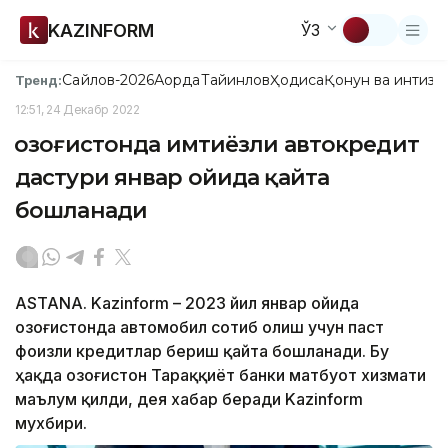
KAZINFORM
ЎЗ
Сайлов-2026
Ақорда
Тайинлов
Ҳодиса
Қонун ва интизо
Тренд:
12:51, 24 Декабр 2022
Қозоғистонда имтиёзли автокредит
дастури январ ойида қайта
бошланади
ASTANA. Kazinform – 2023 йил январ ойида
Қозоғистонда автомобил сотиб олиш учун паст
фоизли кредитлар бериш қайта бошланади. Бу
ҳақда Қозоғистон Тараққиёт банки матбуот хизмати
маълум қилди, дея хабар беради Kazinform
мухбири.