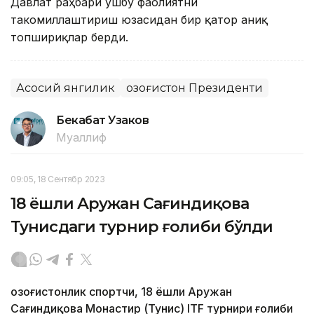
Давлат раҳбари ушбу фаолиятни
такомиллаштириш юзасидан бир қатор аниқ
топшириқлар берди.
Асосий янгилик
Қозоғистон Президенти
Бекабат Узаков
Муаллиф
09:05, 18 Сентябр 2023
18 ёшли Аружан Сағиндиқова
Тунисдаги турнир ғолиби бўлди
Қозоғистонлик спортчи, 18 ёшли Аружан
Сағиндиқова Монастир (Тунис) ITF турнири ғолиби