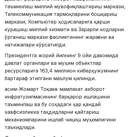
таъминлаш миллий мувофиқлаштириш маркази,
Телекоммуникация тармоқларини бошқариш
маркази, Компьютер ҳодисаларига қарши
курашиш миллий хизмати ва Зарарли кодларни
ўрганиш маркази фаолиятининг жараёни ва
натижалари кўрсатилди.
Президентга жорий йилнинг 9 ойи давомида
давлат органлари ва муҳим объектлар
ресурсларига 163,4 миллион киберҳужумнинг
бартараф этилгани маълум қилинди.
Қасим-Жомарт Тоқаев мамлакат ахборот
инфратузилмасининг барқарор ишлашини
таъминлаш ва бу соҳадаги ҳар қандай
хавфсизликка таҳдидларни қайтариш
механизмларини ишлаб чиқиш муҳимлигини
таъкидлади.