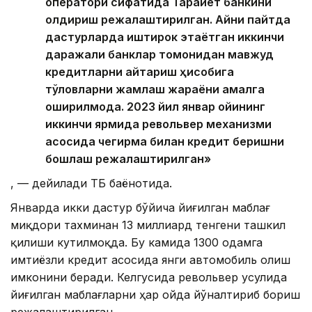
оператори сифатида Тараққиёт банкини
қолдириш режалаштирилган. Айни пайтда
дастурларда иштирок этаётган иккинчи
даражали банклар томонидан мавжуд
кредитларни қайтариш ҳисобига
тўловларни жамлаш жараёни амалга
оширилмоқда. 2023 йил январ ойининг
иккинчи ярмида револьвер механизми
асосида чегирма билан кредит беришни
бошлаш режалаштирилган»
, — дейилади ҚТБ баёнотида.
Январда икки дастур бўйича йиғилган маблағ
миқдори тахминан 13 миллиард тенгени ташкил
қилиши кутилмоқда. Бу камида 1300 одамга
имтиёзли кредит асосида янги автомобиль олиш
имконини беради. Келгусида револьвер усулида
йиғилган маблағларни ҳар ойда йўналтириб бориш
режалаштирилган.