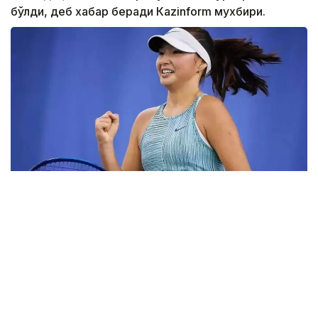
бўлди, деб хабар беради Каzinform мухбири.
Фото: ktf.kz
Дунёнинг 829-ракеткаси, ушбу мусобақанинг 3-
ракеткаси А. Саөиндиыова финалда жаҳон
рейтингида 1253-ўринни эгаллаб турган