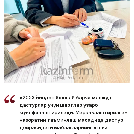
«2023 йилдан бошлаб барча мавжуд
дастурлар учун шартлар ўзаро
мувофиқлаштирилади. Марказлаштирилган
назоратни таъминлаш мақсадида дастур
доирасидаги маблағларнинг ягона