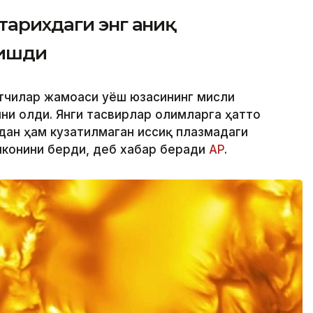
тарихдаги энг аниқ
лишди
тчилар жамоаси Қуёш юзасининг мисли
ни олди. Янги тасвирлар олимларга ҳатто
дан ҳам кузатилмаган иссиқ плазмадаги
конини берди, деб хабар беради
АP
.