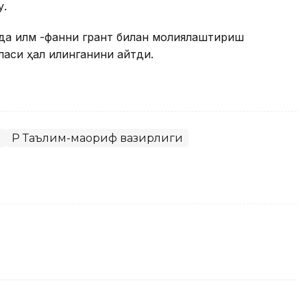
у.
ада илм -фанни грант билан молиялаштириш
аси ҳал қилинганини айтди.
н
ҚР Таълим-маориф вазирлиги