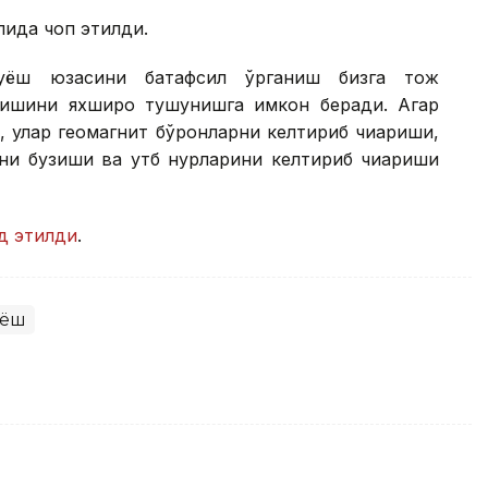
лида чоп этилди.
Қуёш юзасини батафсил ўрганиш бизга тож
лишини яхшироқ тушунишга имкон беради. Агар
, улар геомагнит бўронларни келтириб чиқариши,
ни бузиши ва қутб нурларини келтириб чиқариши
йд этилди
.
уёш