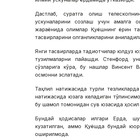
Дастлаб, суратга олиш телескопн
ускуналарини созлаш учун амалга ош
жараёнида олимлар Қуёшнинг ёрқин таш
тасвирларини олганликларини аниқладил
Янги тасвирларда тадқиқотчилар юлдуз 
тузилмаларни пайқашди. Стенфорд ун
сўзларига кўра, бу нақшлар Винсент 
осмонни эслатади.
Таҳлил натижасида турли тезликларда
натижасида юзага келадиган тўлқинсимо
бу шамол томонидан сув юзасида ҳосил 
Бундай ҳодисалар илгари Ерда, шу
кузатилган, аммо Қуёшда бундай юқор
оширилмоқда.