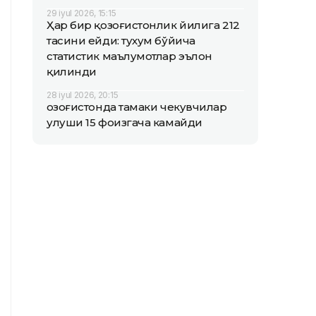
29 iyul 2026, 15:15
Ҳар бир қозоғистонлик йилига 212
тасини ейди: тухум бўйича
статистик маълумотлар эълон
қилинди
28 iyul 2026, 20:15
Қозоғистонда тамаки чекувчилар
улуши 15 фоизгача камайди