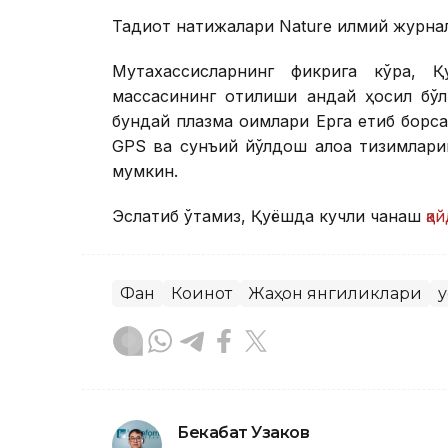
Тадқиқот натижалари Nature илмий журна
Мутахассисларнинг фикрига кўра, 
массасининг отилиши қандай ҳосил бў
бундай плазма оқимлари Ерга етиб борса
GPS ва сунъий йўлдош алоқа тизимлари
мумкин.
Эслатиб ўтамиз, Қуёшда кучли чақнаш
қа
Фан
Коинот
Жаҳон янгиликлари
Қ
Бекабат Узаков