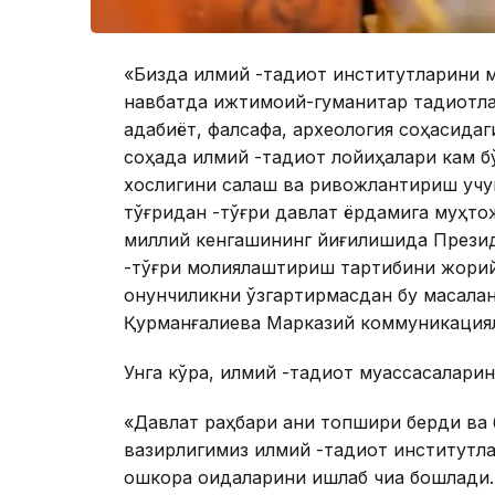
«Бизда илмий -тадқиқот институтларини
навбатда ижтимоий-гуманитар тадқиқотла
адабиёт, фалсафа, археология соҳасида
соҳада илмий -тадқиқот лойиҳалари кам б
хослигини сақлаш ва ривожлантириш учу
тўғридан -тўғри давлат ёрдамига муҳто
миллий кенгашининг йиғилишида Президе
-тўғри молиялаштириш тартибини жорий 
қонунчиликни ўзгартирмасдан бу масалан
Қурманғалиева Марказий коммуникациял
Унга кўра, илмий -тадқиқот муассасалар
«Давлат раҳбари аниқ топшириқ берди ва
вазирлигимиз илмий -тадқиқот институт
ошкора қоидаларини ишлаб чиқа бошлади