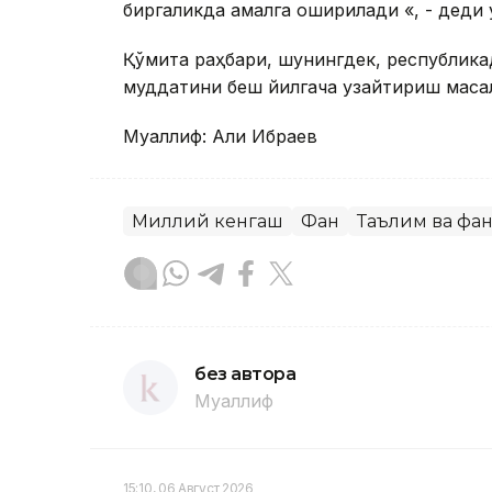
биргаликда амалга оширилади «, - деди 
Қўмита раҳбари, шунингдек, республик
муддатини беш йилгача узайтириш масал
Муаллиф: Али Ибраев
Миллий кенгаш
Фан
Таълим ва фа
без автора
Муаллиф
15:10, 06 Август 2026