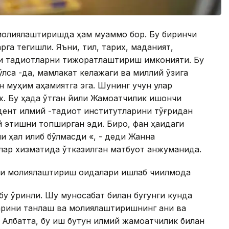
 молиялаштиришда ҳам муаммо бор. Бу биринчи
рга тегишли. Яъни, тил, тарих, маданият,
ги тадқиқотларни тижоратлаштириш имконияти. Бу
ўлса -да, мамлакат келажаги ва миллий ўзига
н муҳим аҳамиятга эга. Шунинг учун улар
ж. Бу ҳақда ўтган йили Жамоатчилик ишончи
нт илмий -тадқиқот институтларини тўғридан
этишни топширган эди. Бироқ, фан ҳақидаги
и ҳал қилиб бўлмасди «, - деди Жанна
ар хизматида ўтказилган матбуот анжуманида.
ини молиялаштириш қоидалари ишлаб чиқилмоқда
 бу ўринли. Шу муносабат билан бугунги кунда
ларини танлаш ва молиялаштиришнинг аниқ ва
. Aлбатта, бу иш бутун илмий жамоатчилик билан