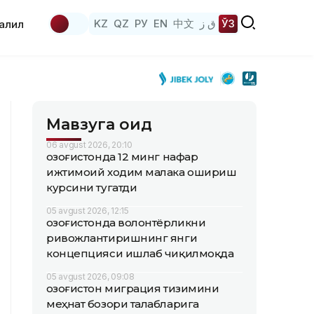
KZ
QZ
РУ
EN
中文
ق ز
ЎЗ
аҳлил
Мавзуга оид
06 avgust 2026, 20:10
Қозоғистонда 12 минг нафар
ижтимоий ходим малака ошириш
курсини тугатди
05 avgust 2026, 12:15
Қозоғистонда волонтёрликни
ривожлантиришнинг янги
концепцияси ишлаб чиқилмоқда
05 avgust 2026, 09:08
Қозоғистон миграция тизимини
меҳнат бозори талабларига