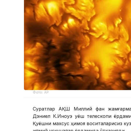
Фото: AP
Суратлар АҚШ Миллий фан жамғарма
Дэниел К.Иноуэ қуёш телескопи ёрдам
Қуёшни махсус ҳимоя воситаларисиз куз
илмий ускуналар ёрдамида ўтказилди.