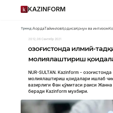
KAZINFORM
Ақорда
Тайинлов
Ҳодиса
Қонун ва интизом
Ко
Тренд:
20:12, 06 Сентябр 2021
Қозоғистонда илмий-тадқ
молиялаштириш қоидал
NUR-SULTAN. Kazinform - Қозоғистонд
молиялаштириш қоидалари ишлаб чиқи
вазирлиги Фан қўмитаси раиси Жанна
беради Kazinform мухбири.