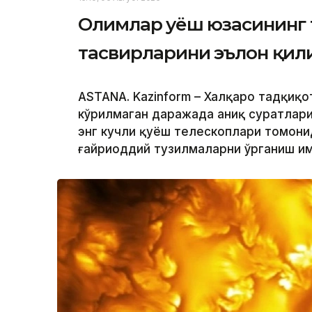
Олимлар Қуёш юзасининг 
тасвирларини эълон қи
ASTANА. Kazinform – Халқаро тадқиқо
кўрилмаган даражада аниқ суратлари
энг кучли қуёш телескоплари томони
ғайриоддий тузилмаларни ўрганиш им