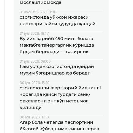
мослаштирмоқда
01 avgust 2026, 08:00
Қозоғистонда уй-жой ижараси
нархлари қайси ҳудудда қандай
31 iyul 2026, 18:17
Бу йил қарийб 450 минг болага
мактабга тайёргарлик кўришда
ёрдам берилади — вазирлик
31 iyul 2026, 08:00
1 августдан Қозоғистонда қандай
муҳим ўзгаришлар юз беради
30 iyul 2026, 15:19
Қозоғистонликлар жорий йилнинг I
чорагида қайси турдаги озиқ-
овқатларни энг кўп истеъмол
қилишди
30 iyul 2026, 11:10
Агар бола чет элда паспортини
йўқотиб қўйса, нима қилиш керак