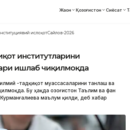
Жаҳон
Қозоғистон
Сиёсат
Т
нституциявий ислоҳот
Сайлов-2026
иқот институтларини
ари ишлаб чиқилмоқда
а илмий -тадқиқот муассасаларини танлаш ва
лмоқда. Бу ҳақда Қозоғистон Таълим ва фан
 Курманғалиева маълум қилди, деб хабар