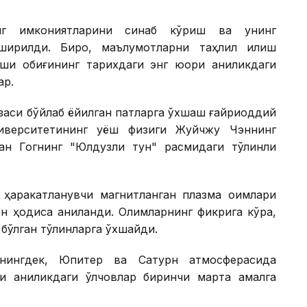
инг имкониятларини синаб кўриш ва унинг
ирилди. Бироқ, маълумотларни таҳлил қилиш
қи қобиғининг тарихдаги энг юқори аниқликдаги
ар.
юзаси бўйлаб ёйилган патларга ўхшаш ғайриоддий
иверситетининг қуёш физиги Жуйчжу Чэннинг
Ван Гогнинг "Юлдузли тун" расмидаги тўлқинли
 ҳаракатланувчи магнитланган плазма оқимлари
н ҳодиса аниқланди. Олимларнинг фикрига кўра,
бўлган тўлқинларга ўхшайди.
нингдек, Юпитер ва Сатурн атмосферасида
и аниқликдаги ўлчовлар биринчи марта амалга