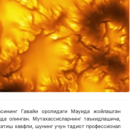
сининг Гавайи оролидаги Мауида жойлашган
ида олинган. Мутахассисларнинг таъкидлашича,
атиш хавфли, шунинг учун тадқиқот профессионал