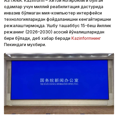
ASTANА. Кazinform – Хитой ногиронлиги бўлган
одамлар учун миллий реабилитация дастурида
инвазив бўлмаган мия-компьютер интерфейси
технологияларидан фойдаланишни кенгайтиришни
режалаштирмоқда. Ушбу ташаббус 15-беш йиллик
режанинг (2026–2030) асосий йўналишларидан
бири бўлади, деб хабар беради
Кazinformнинг
Пекиндаги мухбири.
Фото: Берик Табинбаев/Kazinform