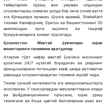
тайёргарлик кўриш ёки умуман олдиндан
огоҳлантириш олмаган ҳолда бир неча сония вақтга
эга бўлишлари мумкин. Шунга қарамай, ShakeAlert
тизими Калифорния, Орегон ва Вашингтоннинг 50
миллиондан ортиқ аҳолиси ва ташриф
буюрувчиларига хизмат кўрсатади.
Қозоғистон: Мактаб ўқувчилари юрак
мониторинги тизимини яратдилар
Ақтаулик тўрт нафар мактаб ўқувчиси инсоннинг
ҳолатини 24/7 кузатиб борадиган ва уларнинг
қариндошларини потенциал хавф ҳақида автоматик
равишда огоҳлантирадиган тизимни ишлаб чиқди.
Тизим сунъий интеллектга эга микрокомпьютерга
асосланган. У сенсорлардан маълумотларни олади
ва фойдаланувчининг пульсини, юрак уриш
тезлигини ва бошқа ҳаётий белгиларини реал вақт