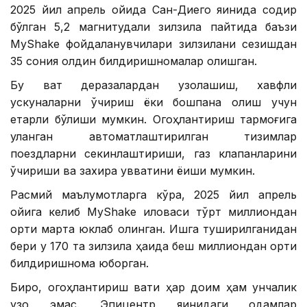
2025 йил апрель ойида Сан-Диего яқинида содир
бўлган 5,2 магнитудали зилзила пайтида баъзи
MyShake фойдаланувчилари зилзилани сезишдан
35 сония олдин билдиришномалар олишган.
Бу вақт деразалардан узоқлашиш, хавфли
ускуналарни ўчириш ёки бошпана олиш учун
етарли бўлиши мумкин. Огоҳлантириш тармоғига
уланган автоматлаштирилган тизимлар
поездларни секинлаштириши, газ клапанларини
ўчириши ва захира қувватини ёқиши мумкин.
Расмий маълумотларга кўра, 2025 йил апрель
ойига келиб MyShake иловаси тўрт миллиондан
ортиқ марта юклаб олинган. Ишга туширилганидан
бери у 170 та зилзила ҳақида беш миллиондан ортиқ
билдиришнома юборган.
Бироқ, огоҳлантириш вақти ҳар доим ҳам унчалик
узоқ эмас. Эпицентр яқинидаги одамлар