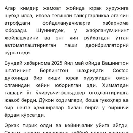
Агар кимдир жамоат жойида юрак хуружига
шубҳа қилса, илова тегишли тайёргарликка эга яқин
атрофдаги фойдаланувчиларга хабарнома
юборади. Шунингдек, у жабрланувчининг
жойлашувини ва энг яқин рўйхатдан ўтган
автоматлаштирилган ташқи дефибрилляторни
кўрсатади.
Бундай хабарнома 2025 йил май ойида Вашингтон
штатининг Берлингтон шаҳридаги Costco
дўконида бир киши юрак хуружидан омон
қолганидан кейин юборилган эди. Хизматдан
ташқари ўт ўчирувчи-фельдшер огоҳлантиришга
жавоб берди. Дўкон ходимлари, бошқа гувоҳлар ва
бир нечта ҳамширалар билан бирга у биринчи
ёрдам кўрсатди.
Эркак тирик қолди ва кейинчалик уйига қайтди.
Скагит округи шошилинч тиббий ёрдам хизмати