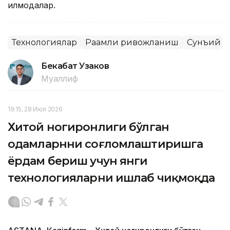
қилмоқдалар.
Технологиялар
Рақамли ривожланиш
Сунъий и
Бекабат Узаков
Муаллиф
19:15, 28 Июл 2026
Хитой ногиронлиги бўлган
одамларнни соғломлаштиришга
ёрдам бериш учун янги
технологияларни ишлаб чиқмоқда