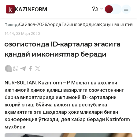
KAZINFORM
ЎЗ
Сайлов-2026
Ақорда
Тайинлов
Ҳодиса
Қонун ва интизо
Тренд:
14:44, 03 Март 2020
Қозоғистонда ID-карталар эгасига
қандай имкониятлар беради
NUR-SULTAN. Kazinform – ҚР Меҳнат ва аҳолини
ижтимоий ҳимоя қилиш вазирлиги Қозоғистоннинг
барча вилоятларида ижтимоий ID-карталарни
жорий этиш бўйича вилоят ва республика
аҳамиятига эга шаҳарлар ҳокимликлари билан
конференция ўтказди, дея хабар беради Kazinform
мухбири.