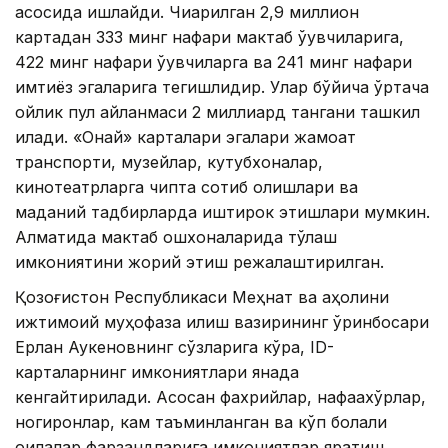
асосида ишлайди. Чиқарилган 2,9 миллион
картадан 333 минг нафари мактаб ўқувчиларига,
422 минг нафари ўқувчиларга ва 241 минг нафари
имтиёз эгаларига тегишлидир. Улар бўйича ўртача
ойлик пул айланмаси 2 миллиард тангани ташкил
қилади. «Онай» карталари эгалари жамоат
транспорти, музейлар, кутубхоналар,
кинотеатрларга чипта сотиб олишлари ва
маданий тадбирларда иштирок этишлари мумкин.
Алматида мактаб ошхоналарида тўлаш
имкониятини жорий этиш режалаштирилган.
Қозоғистон Республикаси Меҳнат ва аҳолини
ижтимоий муҳофаза қилиш вазирининг ўринбосари
Ерлан Аукеновнинг сўзларига кўра, ID-
карталарнинг имкониятлари янада
кенгайтирилади. Асосан фахрийлар, нафақахўрлар,
ногиронлар, кам таъминланган ва кўп болали
оилалар фарзандларига имкониятлар яратиш