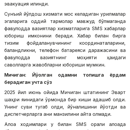
эвакуация қилинди.
Сунъий йўлдош хизмати мос келадиган қурилмалар
эгаларига оддий тармоқлар мавжуд бўлмаганда
фавқулодда вазиятлар хизматларига SМS хабарлар
юбориш имконини беради. Хабар билан бирга
тизим фойдаланувчининг координаталарини,
баландликни, телефон батареяси даражасини ва
фавқулодда вазиятнинг моҳияти ҳақидаги
саволларга жавобларни юбориши мумкин.
Мичиган: Йўқолган одамни топишга ёрдам
берадиган учта сўз
2025 йил июнь ойида Мичиган штатининг Эварт
шаҳри яқинидаги ўрмонда бир киши адашиб қолди.
Унинг суви тугаб қолди, йўналишини йўқотди ва
диспетчерларга аниқ манзилини айта олмади.
Алоқа ходимлари у билан SМS орқали алоқада