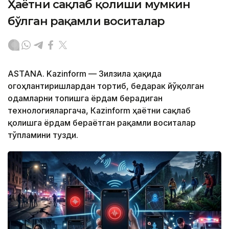
Ҳаётни сақлаб қолиши мумкин
бўлган рақамли воситалар
ASTANA. Kazinform — Зилзила ҳақида
огоҳлантиришлардан тортиб, бедарак йўқолган
одамларни топишга ёрдам берадиган
технологияларгача, Кazinform ҳаётни сақлаб
қолишга ёрдам бераётган рақамли воситалар
тўпламини тузди.