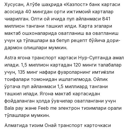
Хусусан, Ақтўбе шаҳрида «Казпост» банк картаси
асосида 40 мингдан ортиқ ижтимоий карталар
чиқарилган. Олти ой ичида пул айланмаси 841
миллион тангани ташкил қилди. Карта эгалари
мактаб ошхоналарида овқатланиш ва овқатланиш
учун ҳақ тўлашлари ва бепул рецепт бўйича дори-
дармон олишлари мумкин.
Astra ягона транспорт картаси Нур-Султанда амал
қилади. 1,5 миллион картадан 120 минги талабалар
учун, 135 минг нафари фуқароларнинг имтиёзли
тоифалари томонидан ишлатилмоқда. Ойлик
ўртача пул айланмаси 1,5 миллиард тангани
ташкил қилади. Ягона мактаб картасидан
фойдаланган ҳолда ўқувчилар овқатлангани учун
Bala pay және Feeb me электрон тизимлари орқали
тўлашлари мумкин.
Алматида тизим Онай транспорт карточкаси