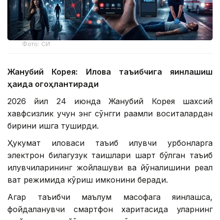
Фото: СИ
Жанубий Корея: Илова таъқибчига яқинлашиш
ҳақида огоҳлантиради
2026 йил 24 июнда Жанубий Корея шахсий
хавфсизлик учун энг сўнгги рақамли воситалардан
бирини ишга туширди.
Ҳукумат иловаси таъқиб қилувчи қурбонларга
электрон билагузук тақишлари шарт бўлган таъқиб
қилувчиларининг жойлашуви ва йўналишини реал
вақт режимида кўриш имконини беради.
Агар таъқибчи маълум масофага яқинлашса,
фойдаланувчи смартфон харитасида уларнинг