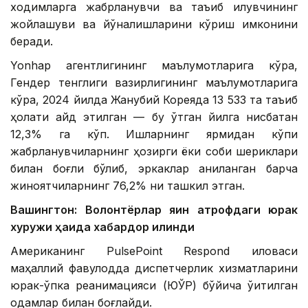
ходимларга жабрланувчи ва таъқиб қилувчининг
жойлашуви ва йўналишларини кўриш имконини
беради.
Yonhap агентлигининг маълумотларига кўра,
Гендер тенглиги вазирлигининг маълумотларига
кўра, 2024 йилда Жанубий Кореяда 13 533 та таъқиб
ҳолати қайд этилган — бу ўтган йилга нисбатан
12,3% га кўп. Ишларнинг ярмидан кўпи
жабрланувчиларнинг ҳозирги ёки собиқ шериклари
билан боғлиқ бўлиб, эркаклар аниқланган барча
жиноятчиларнинг 76,2% ни ташкил этган.
Вашингтон: Волонтёрлар яқин атрофдаги юрак
хуружи ҳақида хабардор қилинди
Американинг PulsePoint Respond иловаси
маҳаллий фавқулодда диспетчерлик хизматларини
юрак-ўпка реанимацияси (ЮЎР) бўйича ўқитилган
одамлар билан боғлайди.