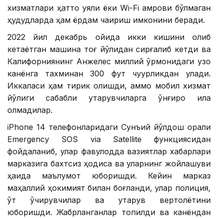
хизматлари ҳатто уяли ёки Wi-Fi қамрови бўлмаган
ҳудудларда ҳам ёрдам чақириш имконини беради.
2022 йил декабрь ойида икки кишини олиб
кетаётган машина тоғ йўлидан сирғалиб кетди ва
Калифорниянинг Анжелес миллий ўрмонидаги узоқ
канёнга тахминан 300 фут чуқурликдан қулади.
Иккаласи ҳам тирик қолишди, аммо мобил хизмат
йўқлиги сабабли қутқарувчиларга қўнғироқ қила
олмадилар.
iPhone 14 телефонларидаги Сунъий йўлдош орқали
Emergency SOS via Satellite функциясидан
фойдаланиб, улар фавқулодда вазиятлар хабарлари
марказига бахтсиз ҳодиса ва уларнинг жойлашуви
ҳақида маълумот юборишди. Кейин марказ
маҳаллий ҳокимият билан боғланди, улар полиция,
ўт ўчирувчилар ва қутқарув вертолётини
юборишди. Жабрланганлар топилди ва канёндан