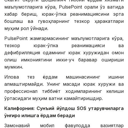
маълумотларига кўра, PulsePoint орқали ўз вақтида
хабар бериш, юрак-ўпка реанимациясини эрта
бошлаш ва гувоҳларнинг тезкор ҳаракатлари
муҳим рол ўйнади.
PulsePoint жамғармасининг маълумотларига кўра,
тезкор юрак-ўпка реанимацияси ва
дефибрилляция одамнинг юрак хуружидан омон
қолиш имкониятини икки-уч баравар ошириши
мумкин.
Илова тез ёрдам машинасининг ишини
алмаштирмайди. Унинг мақсади юрак хуружи ва
профессионал тиббиёт ходимларининг келиши
ўртасидаги муҳим вақтни камайтиришдир.
Калифорния: Сунъий йўлдош SOS қутқарувчиларга
қўнғироқ қилишга ёрдам беради
Замонавий мобил фавқулодда вазиятлар