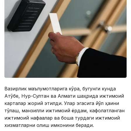
Вазирлик маълумотларига кўра, бугунги кунда
Ақтўбе, Нур-Султан ва Алмати шаҳрида ижтимоий
карталар жорий этилди. Улар эгасига йўл ҳақини
тўлаш, манзилли ижтимоий ёрдам, кафолатланган
ижтимоий нафақалар ва бошқа турдаги ижтимоий
хизматларни олиш имконини беради.