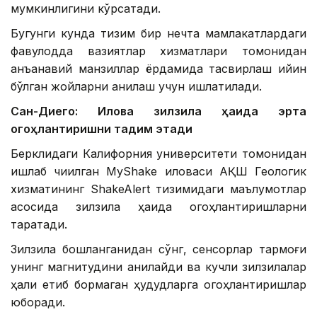
мумкинлигини кўрсатади.
Бугунги кунда тизим бир нечта мамлакатлардаги
фавқулодда вазиятлар хизматлари томонидан
анъанавий манзиллар ёрдамида тасвирлаш қийин
бўлган жойларни аниқлаш учун ишлатилади.
Сан-Диего: Илова зилзила ҳақида эрта
огоҳлантиришни тақдим этади
Берклидаги Калифорния университети томонидан
ишлаб чиқилган MyShake иловаси АҚШ Геологик
хизматининг ShakeAlert тизимидаги маълумотлар
асосида зилзила ҳақида огоҳлантиришларни
тарқатади.
Зилзила бошланганидан сўнг, сенсорлар тармоғи
унинг магнитудини аниқлайди ва кучли зилзилалар
ҳали етиб бормаган ҳудудларга огоҳлантиришлар
юборади.