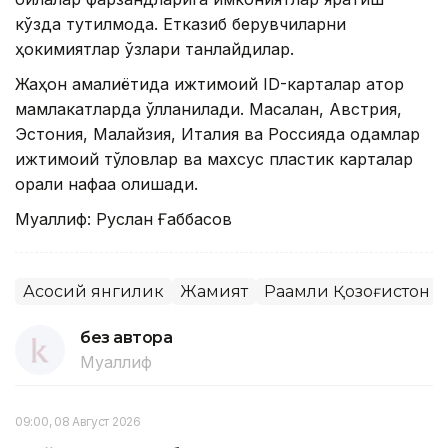
кўзда тутилмоқда. Етказиб берувчиларни
ҳокимиятлар ўзлари танлайдилар.
Жаҳон амалиётида ижтимоий ID-карталар қатор
мамлакатларда қўлланилади. Масалан, Австрия,
Эстония, Малайзия, Италия ва Россияда одамлар
ижтимоий тўловлар ва махсус пластик карталар
орқали нафақа олишади.
Муаллиф: Руслан Ғаббасов
Асосий янгилик
Жамият
Рақамли Қозоғистон
без автора
Муаллиф
09:00, 08 Август 2026