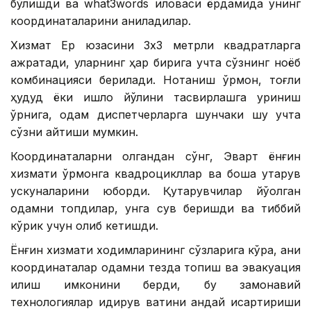
бўлишди ва what3words иловаси ёрдамида унинг
координаталарини аниқладилар.
Хизмат Ер юзасини 3х3 метрли квадратларга
ажратади, уларнинг ҳар бирига учта сўзнинг ноёб
комбинацияси берилади. Нотаниш ўрмон, тоғли
ҳудуд ёки қишлоқ йўлини тасвирлашга уриниш
ўрнига, одам диспетчерларга шунчаки шу учта
сўзни айтиши мумкин.
Координаталарни олгандан сўнг, Эварт ёнғин
хизмати ўрмонга квадроцикллар ва бошқа қутқарув
ускуналарини юборди. Қутқарувчилар йўқолган
одамни топдилар, унга сув беришди ва тиббий
кўрик учун олиб кетишди.
Ёнғин хизмати ходимларининг сўзларига кўра, аниқ
координаталар одамни тезда топиш ва эвакуация
қилиш имконини берди, бу замонавий
технологиялар қидирув вақтини қандай қисқартириши