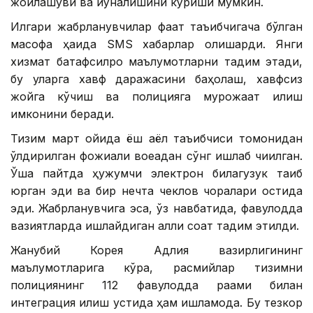
жойлашуви ва йўналишини кўриши мумкин.
Илгари жабрланувчилар фақат таъқибчигача бўлган
масофа ҳақида SМS хабарлар олишарди. Янги
хизмат батафсилроқ маълумотларни тақдим этади,
бу уларга хавф даражасини баҳолаш, хавфсиз
жойга кўчиш ва полицияга мурожаат қилиш
имконини беради.
Тизим март ойида ёш аёл таъқибчиси томонидан
ўлдирилган фожиали воқеадан сўнг ишлаб чиқилган.
Ўша пайтда ҳужумчи электрон билагузук тақиб
юрган эди ва бир нечта чеклов чоралари остида
эди. Жабрланувчига эса, ўз навбатида, фавқулодда
вазиятларда ишлайдиган ақлли соат тақдим этилди.
Жанубий Корея Адлия вазирлигининг
маълумотларига кўра, расмийлар тизимни
полициянинг 112 фавқулодда рақами билан
интеграция қилиш устида ҳам ишламоқда. Бу тезкор