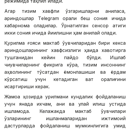
режимида таҳлил қилади.
Агар тизим хавфли ўзгаришларни аниқласа,
қариндошлар Тelegram орқали беш сония ичида
хабарнома оладилар. Ўрнатилган сенсор атиги
икки сония ичида йиқилишни ҳам аниқлай олади.
Қурилма ғояси мактаб ўқувчиларидан бири кекса
қариндошларининг хавфсизлиги ҳақида хавотирга
тушганидан кейин пайдо бўлди. Ишлаб
чиқувчиларнинг фикрига кўра, тизим инсоннинг
аҳволининг тўсатдан ёмонлашиши ва ёрдам
кўрсатиш учун кетадиган вақт оралиғини
қисқартириши керак.
Жамоа ҳозирда қурилмани кундалик фойдаланиш
учун янада ихчам, аниқ ва қулай қилиш устида
ишламоқда. Келажакда мактаб ўқувчилари
ўзларининг ишланмаларидан ижтимоий
дастурларда фойдаланиш мумкинлигига умид