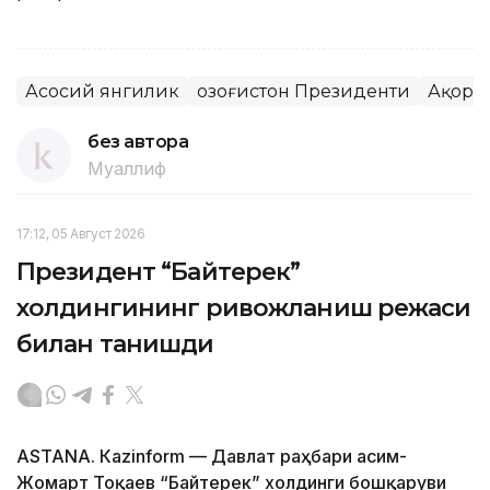
Асосий янгилик
Қозоғистон Президенти
Ақорд
без автора
Муаллиф
17:12, 05 Август 2026
Президент “Байтерек”
холдингининг ривожланиш режаси
билан танишди
ASTANА. Каzinform — Давлат раҳбари Қасим-
Жомарт Тоқаев “Байтерек” холдинги бошқаруви