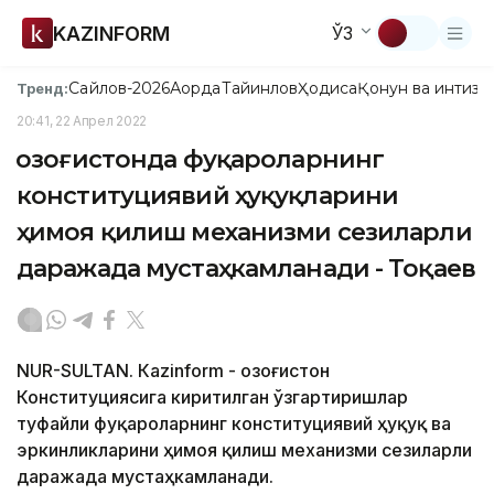
KAZINFORM
ЎЗ
Сайлов-2026
Ақорда
Тайинлов
Ҳодиса
Қонун ва интизо
Тренд:
20:41, 22 Апрел 2022
Қозоғистонда фуқароларнинг
конституциявий ҳуқуқларини
ҳимоя қилиш механизми сезиларли
даражада мустаҳкамланади - Тоқаев
NUR-SULTAN. Кazinform - Қозоғистон
Конституциясига киритилган ўзгартиришлар
туфайли фуқароларнинг конституциявий ҳуқуқ ва
эркинликларини ҳимоя қилиш механизми сезиларли
даражада мустаҳкамланади.