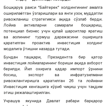
Бошқарув раиси “Байтерек” холдингининг амалга
оширилаётган ўзгаришлари ва янги узоқ муддатли
ривожланиш стратегияси ҳақида сўзлаб берди.
Лойиҳа активларни самарали бошқариш,
потенциал бизнес учун қулай шароитлар яратиш
ва аҳолининг турмуш даражасини оширишга
қаратилган проактив инвестиция холдинг
моделига ўтишни назарда тутади.
Бундан ташқари, Президентга бир қатор
инвестиция лойиҳаларининг бориши ҳақида ахборот
берилди. Йил охирига қадар импорт ўрнини
босиш, экспорт ва инфратузилмани
ривожлантиришга қаратилган 26 та лойиҳани
Инвестиция кенгашига кўриб чиқиш учун тақдим
этиш режалаштирилган.
Учрашув якунида Давлат раҳбари барқарор