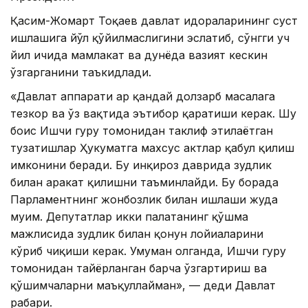
Қасим-Жомарт Тоқаев давлат идораларининг суст
ишлашига йўл қўйилмаслигини эслатиб, сўнгги уч
йил ичида мамлакат ва дунёда вазият кескин
ўзгарганини таъкидлади.
«Давлат аппарати ҳар қандай долзарб масалага
тезкор ва ўз вақтида эътибор қаратиши керак. Шу
боис Ишчи гуруҳ томонидан таклиф этилаётган
тузатишлар Ҳукуматга махсус актлар қабул қилиш
имконини беради. Бу инқироз даврида зудлик
билан ҳаракат қилишни таъминлайди. Бу борада
Парламентнинг жонбозлик билан ишлаши жуда
муҳим. Депутатлар икки палатанинг қўшма
мажлисида зудлик билан қонун лойиҳаларини
кўриб чиқиши керак. Умуман олганда, Ишчи гуруҳ
томонидан тайёрланган барча ўзгартириш ва
қўшимчаларни маъқуллайман», — деди Давлат
раҳбари.