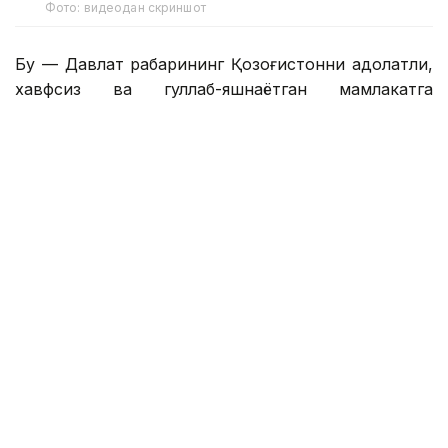
Фото: видеодан скриншот
Бу — Давлат раҳбарининг Қозоғистонни адолатли,
хавфсиз ва гуллаб-яшнаётган мамлакатга
айлантириш бўйича буюк идеалининг сўз билан
йўғрилган хулосаси.
– Азиз дўстлар! Сўзларнинг қадрини
тушунадиган ақлли, очиқ фикрли
жамоатчилик учун бизда янгиликлар бор.
Қозоғистон Республикаси Президенти
Қасим-Жомарт Кемелули Тоқаевнинг
«Әділетті қоғамға – шыншыл сөз» деб
номланган танланган нутқлари тўплами
нашр этилди. Биргаликда, бу Давлат
раҳбарининг Қозоғистонни адолатли,
хавфсиз ва гуллаб-яшнаётган мамлакатга
айлантириш бўйича буюк идеалининг