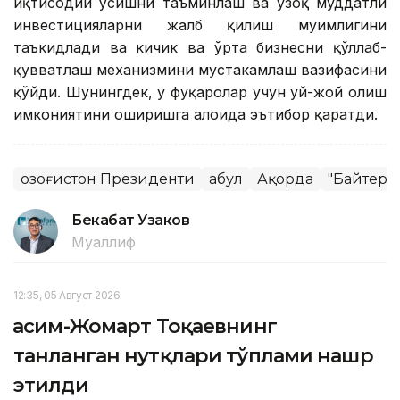
иқтисодий ўсишни таъминлаш ва узоқ муддатли
инвестицияларни жалб қилиш муҳимлигини
таъкидлади ва кичик ва ўрта бизнесни қўллаб-
қувватлаш механизмини мустаҳкамлаш вазифасини
қўйди. Шунингдек, у фуқаролар учун уй-жой олиш
имкониятини оширишга алоҳида эътибор қаратди.
Қозоғистон Президенти
Қабул
Ақорда
"Байтере
Бекабат Узаков
Муаллиф
12:35, 05 Август 2026
Қасим-Жомарт Тоқаевнинг
танланган нутқлари тўплами нашр
этилди