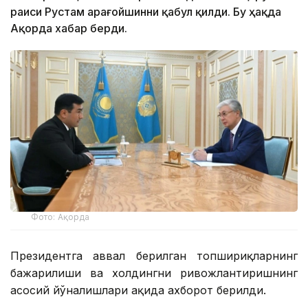
раиси Рустам Қарағойшинни қабул қилди. Бу ҳақда
Ақорда хабар берди.
Фото: Ақорда
Президентга аввал берилган топшириқларнинг
бажарилиши ва холдингни ривожлантиришнинг
асосий йўналишлари ҳақида ахборот берилди.