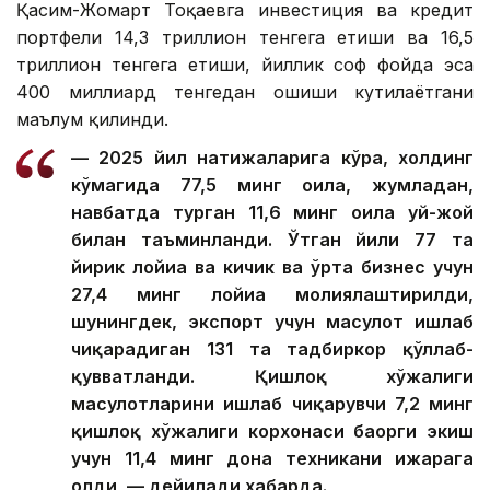
Қасим-Жомарт Тоқаевга инвестиция ва кредит
портфели 14,3 триллион тенгега етиши ва 16,5
триллион тенгега етиши, йиллик соф фойда эса
400 миллиард тенгедан ошиши кутилаётгани
маълум қилинди.
— 2025 йил натижаларига кўра, холдинг
кўмагида 77,5 минг оила, жумладан,
навбатда турган 11,6 минг оила уй-жой
билан таъминланди. Ўтган йили 77 та
йирик лойиҳа ва кичик ва ўрта бизнес учун
27,4 минг лойиҳа молиялаштирилди,
шунингдек, экспорт учун маҳсулот ишлаб
чиқарадиган 131 та тадбиркор қўллаб-
қувватланди. Қишлоқ хўжалиги
маҳсулотларини ишлаб чиқарувчи 7,2 минг
қишлоқ хўжалиги корхонаси баҳорги экиш
учун 11,4 минг дона техникани ижарага
олди, — дейилади хабарда.