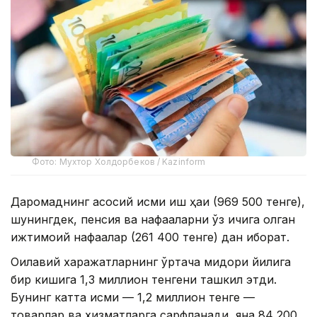
Фото: Мухтор Холдорбеков / Kazinform
Даромаднинг асосий қисми иш ҳақи (969 500 тенге),
шунингдек, пенсия ва нафақаларни ўз ичига олган
ижтимоий нафақалар (261 400 тенге) дан иборат.
Оилавий харажатларнинг ўртача миқдори йилига
бир кишига 1,3 миллион тенгени ташкил этди.
Бунинг катта қисми — 1,2 миллион тенге —
товарлар ва хизматларга сарфланади, яна 84 200