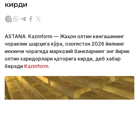
кирди
ASTANA. Kazinform — Жаҳон олтин кенгашининг
чораклик шарҳига кўра, Қозоғистон 2026 йилнинг
иккинчи чорагида марказий банкларнинг энг йирик
олтин харидорлари қаторига кирди, деб хабар
беради
Kazinform
.