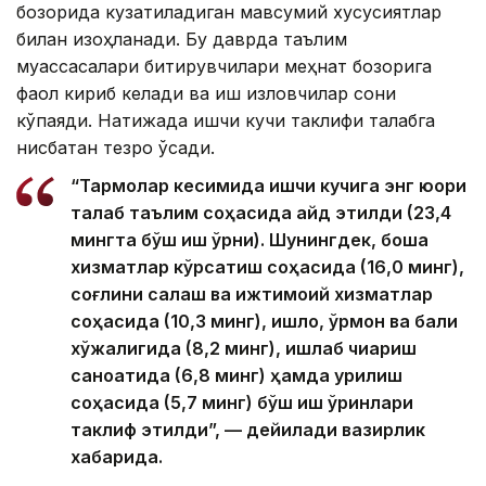
бозорида кузатиладиган мавсумий хусусиятлар
билан изоҳланади. Бу даврда таълим
муассасалари битирувчилари меҳнат бозорига
фаол кириб келади ва иш изловчилар сони
кўпаяди. Натижада ишчи кучи таклифи талабга
нисбатан тезроқ ўсади.
“Тармоқлар кесимида ишчи кучига энг юқори
талаб таълим соҳасида қайд этилди (23,4
мингта бўш иш ўрни). Шунингдек, бошқа
хизматлар кўрсатиш соҳасида (16,0 минг),
соғлиқни сақлаш ва ижтимоий хизматлар
соҳасида (10,3 минг), қишлоқ, ўрмон ва балиқ
хўжалигида (8,2 минг), ишлаб чиқариш
саноатида (6,8 минг) ҳамда қурилиш
соҳасида (5,7 минг) бўш иш ўринлари
таклиф этилди”, — дейилади вазирлик
хабарида.