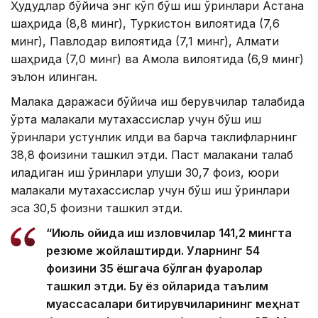
Ҳудудлар бўйича энг кўп бўш иш ўринлари Астана
шаҳрида (8,8 минг), Туркистон вилоятида (7,6
минг), Павлодар вилоятида (7,1 минг), Алмати
шаҳрида (7,0 минг) ва Ақмола вилоятида (6,9 минг)
эълон қилинган.
Малака даражаси бўйича иш берувчилар талабида
ўрта малакали мутахассислар учун бўш иш
ўринлари устунлик қилди ва барча таклифларнинг
38,8 фоизини ташкил этди. Паст малакани талаб
қиладиган иш ўринлари улуши 30,7 фоиз, юқори
малакали мутахассислар учун бўш иш ўринлари
эса 30,5 фоизни ташкил этди.
“Июль ойида иш изловчилар 141,2 мингта
резюме жойлаштирди. Уларнинг 54
фоизини 35 ёшгача бўлган фуқаролар
ташкил этди. Бу ёз ойларида таълим
муассасалари битирувчиларининг меҳнат