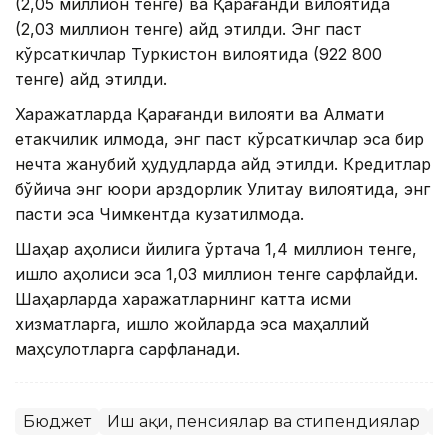
(2,05 миллион тенге) ва Қарағанди вилоятида
(2,03 миллион тенге) қайд этилди. Энг паст
кўрсаткичлар Туркистон вилоятида (922 800
тенге) қайд этилди.
Харажатларда Қарағанди вилояти ва Алмати
етакчилик қилмоқда, энг паст кўрсаткичлар эса бир
нечта жанубий ҳудудларда қайд этилди. Кредитлар
бўйича энг юқори қарздорлик Улитау вилоятида, энг
пасти эса Чимкентда кузатилмоқда.
Шаҳар аҳолиси йилига ўртача 1,4 миллион тенге,
қишлоқ аҳолиси эса 1,03 миллион тенге сарфлайди.
Шаҳарларда харажатларнинг катта қисми
хизматларга, қишлоқ жойларда эса маҳаллий
маҳсулотларга сарфланади.
Бюджет
Иш ҳақи, пенсиялар ва стипендиялар
С