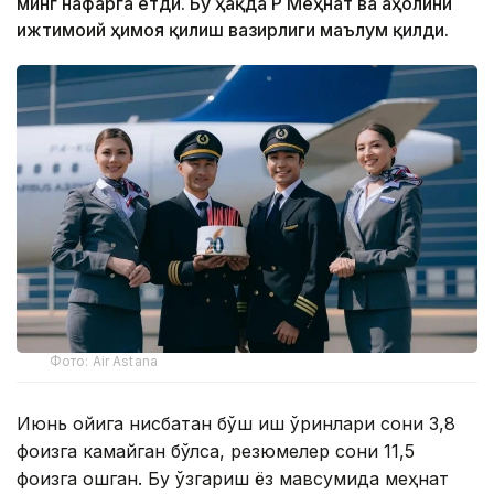
минг нафарга етди. Бу ҳақда ҚР Меҳнат ва аҳолини
ижтимоий ҳимоя қилиш вазирлиги маълум қилди.
Фото: Air Astana
Июнь ойига нисбатан бўш иш ўринлари сони 3,8
фоизга камайган бўлса, резюмелер сони 11,5
фоизга ошган. Бу ўзгариш ёз мавсумида меҳнат