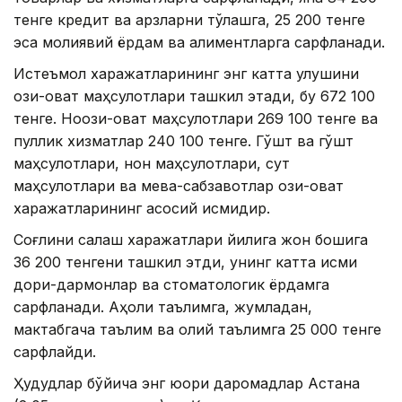
тенге кредит ва қарзларни тўлашга, 25 200 тенге
эса молиявий ёрдам ва алиментларга сарфланади.
Истеъмол харажатларининг энг катта улушини
озиқ-овқат маҳсулотлари ташкил этади, бу 672 100
тенге. Ноозиқ-овқат маҳсулотлари 269 100 тенге ва
пуллик хизматлар 240 100 тенге. Гўшт ва гўшт
маҳсулотлари, нон маҳсулотлари, сут
маҳсулотлари ва мева-сабзавотлар озиқ-овқат
харажатларининг асосий қисмидир.
Соғлиқни сақлаш харажатлари йилига жон бошига
36 200 тенгени ташкил этди, унинг катта қисми
дори-дармонлар ва стоматологик ёрдамга
сарфланади. Аҳоли таълимга, жумладан,
мактабгача таълим ва олий таълимга 25 000 тенге
сарфлайди.
Ҳудудлар бўйича энг юқори даромадлар Астана