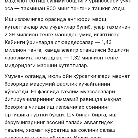
маҳсулот сотиш бўлими бошлиғи ўринбосари учун
эса — тахминан 900 минг тенгени ташкил этди.
Иш изловчилар орасида энг юқори маош
кутаётганлар эса учувчилар бўлиб, улар тахминан
2,39 миллион тенге маошдан умид қиляптилар.
Кейинги ўринларда стюардессалар — 1,43
миллион тенге, ҳамда электр станцияси бошлиғи
лавозимига номзодлар — 1,32 миллион тенге
миқдоридаги маошни кутяптилар.
Умуман олганда, июль ойи кўрсаткичлари меҳнат
бозорида мавсумий фаоллик кучайганини
кўрсатди. Ёз фаслида таълим муассасалари
битирувчиларининг оммавий равишда меҳнат
бозорига чиқиши иш изловчилар сонининг
ортишига туртки бўлди. Шу билан бирга, иш
берувчиларнинг асосий талаби аввалгидек
таълим, хизмат кўрсатиш ва соғлиқни сақлаш
соҳаларида сақланиб қолган. Ишчи кучи