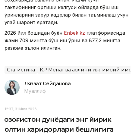
таклифининг ортиши келгуси ойларда бўш иш
ўринларини зарур кадрлар билан таъминлаш учун
қулай шароит яратади.
2026 йил бошидан буён
Enbek.kz
платформасида
жами 709 мингта бўш иш ўрни ва 877,2 мингта
резюме эълон қилинган.
Статистика
ҚР Меҳнат ва аҳолини ижтимоий ҳимо
Ляззат Сейданова
Муаллиф
12:37, 31 Июл 2026
Қозоғистон дунёдаги энг йирик
олтин харидорлари бешлигига