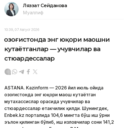
Ляззат Сейданова
Муаллиф
10:39, 07 Август 2026
Қозоғистонда энг юқори маошни
кутаётганлар — учувчилар ва
стюардессалар
ASTANA. Kazinform — 2026 йил июль ойида
Қозоғистонда энг юқори маош кутаётган
мутахассислар орасида учувчилар ва
стюардессалар етакчилик қилди. Шунингдек,
Enbek.kz порталида 104,6 мингта бўш иш ўрни
эълон қилинган бўлиб, иш изловчилар сони 141,2