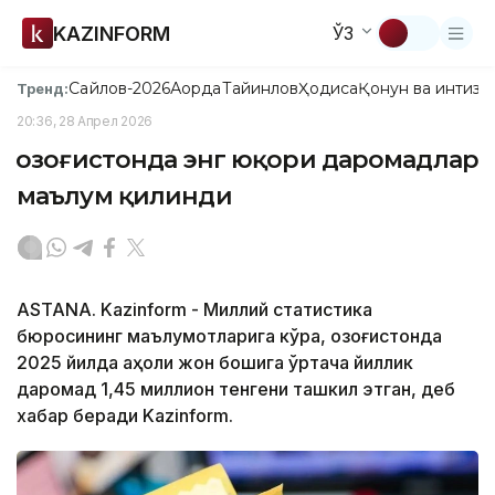
KAZINFORM
ЎЗ
Сайлов-2026
Ақорда
Тайинлов
Ҳодиса
Қонун ва интизо
Тренд:
20:36, 28 Апрел 2026
Қозоғистонда энг юқори даромадлар
маълум қилинди
ASTANA. Kazinform - Миллий статистика
бюросининг маълумотларига кўра, Қозоғистонда
2025 йилда аҳоли жон бошига ўртача йиллик
даромад 1,45 миллион тенгени ташкил этган, деб
хабар беради Kazinform.