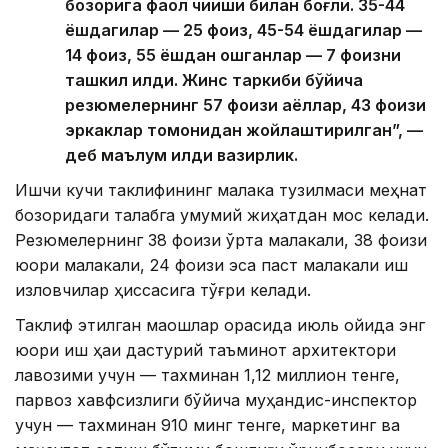
бозорига фаол чиқиши билан боғлиқ. 35-44
ёшдагилар — 25 фоиз, 45-54 ёшдагилар —
14 фоиз, 55 ёшдан ошганлар — 7 фоизни
ташкил қилди. Жинс таркиби бўйича
резюмелернинг 57 фоизи аёллар, 43 фоизи
эркаклар томонидан жойлаштирилган”, —
деб маълум қилди вазирлик.
Ишчи кучи таклифининг малака тузилмаси меҳнат
бозоридаги талабга умумий жиҳатдан мос келади.
Резюмелернинг 38 фоизи ўрта малакали, 38 фоизи
юқори малакали, 24 фоизи эса паст малакали иш
изловчилар ҳиссасига тўғри келади.
Таклиф этилган маошлар орасида июль ойида энг
юқори иш ҳақи дастурий таъминот архитектори
лавозими учун — тахминан 1,12 миллион тенге,
парвоз хавфсизлиги бўйича муҳандис-инспектор
учун — тахминан 910 минг тенге, маркетинг ва