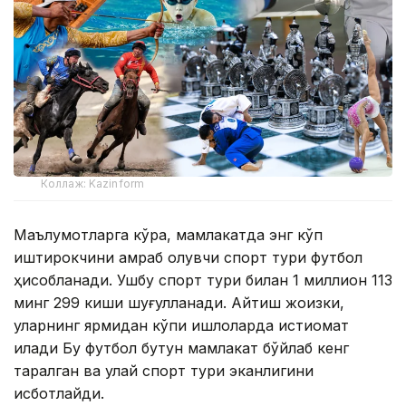
Коллаж: Kazinform
Маълумотларга кўра, мамлакатда энг кўп
иштирокчини қамраб олувчи спорт тури футбол
ҳисобланади. Ушбу спорт тури билан 1 миллион 113
минг 299 киши шуғулланади. Айтиш жоизки,
уларнинг ярмидан кўпи қишлоқларда истиқомат
қилади Бу футбол бутун мамлакат бўйлаб кенг
тарқалган ва қулай спорт тури эканлигини
исботлайди.