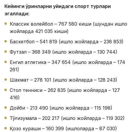
Кейинги ўринларни қуйидаги спорт турлари
эгаллади:
Классик волейбол – 767 580 киши (шундан қишлоқ
жойларда 421 035 киши)
Баскетбол – 541 819 (қишлоқ жойларда – 238 853)
Футзал – 368 349 (қишлоқ жойларда – 130 744)
Енгил атлетика – 347 654 (қишлоқ жойларда – 174
261)
Шахмат – 278 101 (қишлоқ жойларда – 128 243)
Стол тенниси – 262 835 (қишлоқ жойларда – 127
416)
Дойби - 213 490 (қишлоқ жойларда - 115 198)
Тўғизқумалақ – 202 217 (қишлоқ жойларда – 119 302)
Қозоқ кураши – 160 399 (қишлоқларда – 87 030)