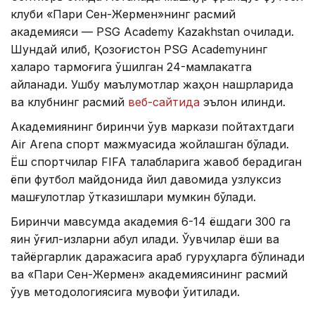
клуби «Пари Сен-Жермен»нинг расмий
академияси — PSG Academy Kazakhstan очилади.
Шундай қилиб, Қозоғистон PSG Academyнинг
халқаро тармоғига қўшилган 24-мамлакатга
айланади. Ушбу маълумотлар жаҳон нашрларида
ва клубнинг расмий
веб-сайтида
эълон қилинди.
Академиянинг биринчи ўқув маркази пойтахтдаги
Air Arena спорт мажмуасида жойлашган бўлади.
Ёш спортчилар FIFA талабларига жавоб берадиган
ёпиқ футбол майдонида йил давомида узлуксиз
машғулотлар ўтказишлари мумкин бўлади.
Биринчи мавсумда академия 6-14 ёшдаги 300 га
яқин ўғил-қизларни қабул қилади. Ўқувчилар ёши ва
тайёргарлик даражасига қараб гуруҳларга бўлинади
ва «Пари Сен-Жермен» академиясининг расмий
ўқув методологиясига мувофиқ ўқитилади.