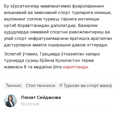
Бу кўрсаткичлар мамлакатимиз фуқароларининг
анъанавий ва замонавий спорт турларига қизиқиши,
аҳолининг соғлом турмуш тарзига интилиши
ортиб бораётганидан далолатдир. Вазирлик
ҳудудларда оммавий спортни ривожлантириш ва
қулай спорт инфратузилмасини яратишга қаратилган
дастурларни амалга оширишни давом эттиради.
Эслатиб ўтамиз, Грецияда ўтказилган халқаро
турнирда сузиш бўйича Қозоғистон терма
жамоаси 8 та медални қўлга
киритганди
.
Теннис
Стол тенниси
ҚР Туризм ва спорт вазир
Ляззат Сейданова
Муаллиф