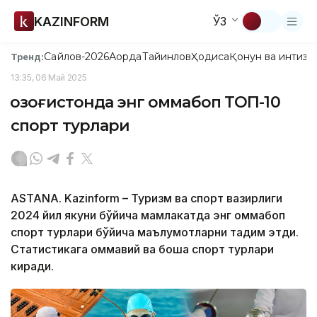
KAZINFORM
ЎЗ
Сайлов-2026
Ақорда
Тайинлов
Ҳодиса
Қонун ва интизо
Тренд:
13:35, 06 Май 2025
Қозоғистонда энг оммабоп ТОП-10
спорт турлари
ASTANA. Kazinform – Туризм ва спорт вазирлиги
2024 йил якуни бўйича мамлакатда энг оммабоп
спорт турлари бўйича маълумотларни тақдим этди.
Статистикага оммавий ва бошқа спорт турлари
киради.