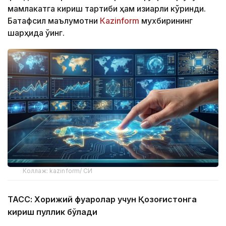
мамлакатга кириш тартиби ҳам қизиқарли кўринди.
Батафсил маълумотни
Кazinform
мухбирининг
шарҳида ўқинг.
Коллаж: kazinform/ СИ
ТАСС: Хорижий фуқаролар учун Қозоғистонга
кириш пуллик бўлади