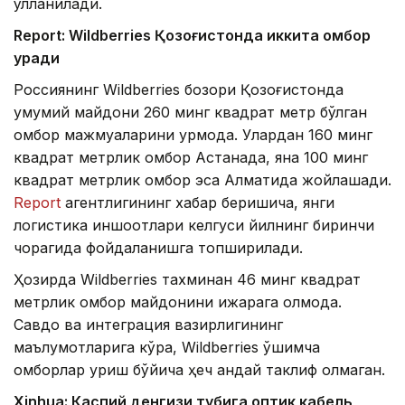
қўлланилади.
Report: Wildberries Қозоғистонда иккита омбор
қуради
Россиянинг Wildberries бозори Қозоғистонда
умумий майдони 260 минг квадрат метр бўлган
омбор мажмуаларини қурмоқда. Улардан 160 минг
квадрат метрлик омбор Астанада, яна 100 минг
квадрат метрлик омбор эса Алматида жойлашади.
Report
агентлигининг хабар беришича, янги
логистика иншоотлари келгуси йилнинг биринчи
чорагида фойдаланишга топширилади.
Ҳозирда Wildberries тахминан 46 минг квадрат
метрлик омбор майдонини ижарага олмоқда.
Савдо ва интеграция вазирлигининг
маълумотларига кўра, Wildberries қўшимча
омборлар қуриш бўйича ҳеч қандай таклиф олмаган.
Xinhuа: Каспий денгизи тубига оптик кабель