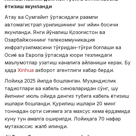
ётқизиш якунланди
Ақтау ва Сумгайит ўртасидаги рақамли
автомагистрал қурилишининг энг қийин босқичи
якунланди. Янги йўналиш Қозоғистон ва
Озарбайжоннинг телекоммуникация
инфратузилмасини тўғридан-тўғри боғлаши ва
Осиё ва Европа ўртасида юқори тезликдаги
маълумотлар узатиш каналига айланиши керак. Бу
ҳақда
Xinhua
ахборот агентлиги хабар берди.
Лойиҳа 2025 йилда бошланган. Муҳандислик
тадқиқотлари ва кабель синовларидан сўнг, шу
йилнинг июль ойида денгиз тубига кабель ётқизиш
ишлари бошланди. Қурилиш ишлари 20 минг
тоннадан ортиқ сиғимга эга махсус кема ёрдамида
куну тун амалга оширилди. Лойиҳага 70 нафар
мутахассис жалб қилинди.