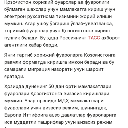
Қозоғистон хорижий фуқаролар ва фуқаролиги
бўлмаган шахслар учун мамлакатга кириш учун
электрон рухсатнома тизимини жорий қилиши
мумкин. Агар ушбу ўзгариш қўллаб-қувватланса,
хорижий фуқаролар учун Қозоғистонга кириш
пуллик бўлади. Бу ҳақда Россиянинг
ТАСС
ахборот
агентлиги хабар берди.
Янги тартиб хорижий фуқароларга Қозоғистонга
рақамли форматда киришга имкон беради ва бу
самарали миграция назорати учун шароит
яратади.
Ҳозирда дунёнинг 50 дан ортиқ мамлакатлари
фуқаролари Қозоғистонга визасиз киришлари
мумкин. Улар орасида МДҲ мамлакатлари
фуқаролари учун визасиз режим, шунингдек,
Европа Иттифоқига аъзо давлатлар фуқароларига
қисқа муддатли ташрифлар учун визасиз режим