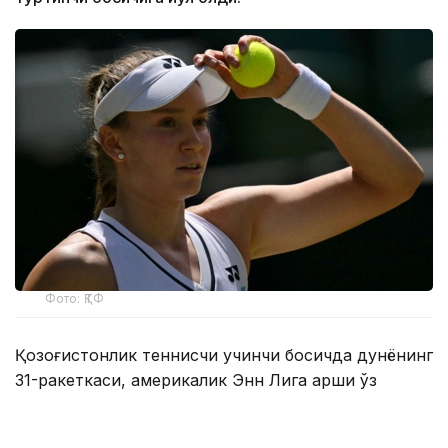
Фото: ҚТФ
Қозоғистонлик теннисчи учинчи босқичда дунёнинг
31-ракеткаси, америкалик Энн Лига қарши ўз
маҳоратини намойиш этди.
Бу икки спортчи ўртасидаги биринчи учрашув