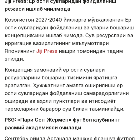
Jiji Press: Ер ости сувларидан фойдаланиш
режаси ишлаб чиқилмоқда
Қозоғистон 2027-2040 йилларга мўлжалланган Ер
ости сувларидан фойдаланиш ва уларни бошқариш
концепциясини ишлаб чиқмоқда. Сув ресурслари ва
ирригация вазирлигининг маълумотлари
Япониянинг
Jiji Press
нашри томонидан тақдим
этилди.
Концепция замонавий ер ости сувлари
ресурсларини бошқариш тизимини яратишга
қаратилган. Ҳужжатнинг амалга оширилиши ер
ости сувларидан фойдаланиш самарадорлигини
оширади ва аҳоли пунктлари ва иқтисодиёт
тармоқларини барқарор сув билан таъминлайди.
PSG: «Пари Сен-Жермен» футбол клубининг
расмий академияси очилади
Сентябрь ойида Астанада машҳур француз футбол