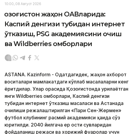
10:00, 08 Август 2026
Қозоғистон жаҳон ОАВларида:
Каспий денгизи тубидан интернет
ўтказиш, PSG академиясини очиш
ва Wildberries омборлари
ASTANА. Кazinform - Одатдагидек, жаҳон ахборот
воситалари мамлакатдаги кўплаб масалаларни кенг
ёритдилар. Улар орасида Қозоғистонда қурилаётган
янги Wildberries омборлари, Каспий денгизи
тубидан интернет ўтказиш масаласи ва Астанада
очилиши режалаштирилган «Пари Сен-Жермен»
футбол клубининг расмий академияси ҳақида сўз
юритилди. 2040 йилгача ер ости сувларидан
фойдаланиш режаси ва хорижий фуқаролар учун