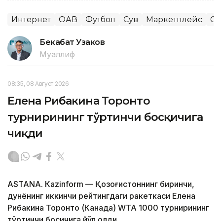
Интернет
ОАВ
Футбол
Сув
Маркетплейс
Сп
Бекабат Узаков
Муаллиф
08:35, 08 Август 2026
Елена Рибакина Торонто
турнирининг тўртинчи босқичига
чиқди
ASTANА. Кazinform — Қозоғистоннинг биринчи,
дунёнинг иккинчи рейтингдаги ракеткаси Елена
Рибакина Торонто (Канада) WТА 1000 турнирининг
тўртинчи босқичига йўл олди.