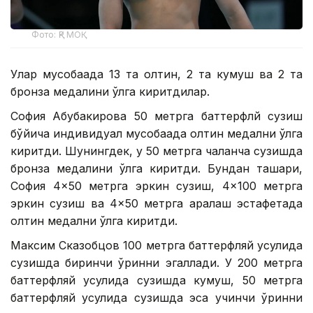
Фото: ҚР МОҚ
Улар мусобақада 13 та олтин, 2 та кумуш ва 2 та
бронза медалини қўлга киритдилар.
София Абубакирова 50 метрга баттерфлй сузиш
бўйича индивидуал мусобақада олтин медални қўлга
киритди. Шунингдек, у 50 метрга чалқанча сузишда
бронза медалини қўлга киритди. Бундан ташқари,
София 4×50 метрга эркин сузиш, 4×100 метрга
эркин сузиш ва 4×50 метрга аралаш эстафетада
олтин медални қўлга киритди.
Максим Сказобцов 100 метрга баттерфляй усулида
сузишда биринчи ўринни эгаллади. У 200 метрга
баттерфляй усулида сузишда кумуш, 50 метрга
баттерфляй усулида сузишда эса учинчи ўринни