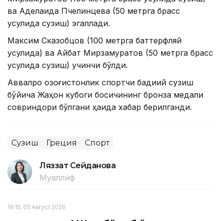
ва Аделаида Пчелинцева (50 метрга брасс
усулида сузиш) эгаллади.
Максим Сказобцов (100 метрга баттерфляй
усулида) ва Айбат Мирзамуратов (50 метрга брасс
усулида сузиш) учинчи бўлди.
Аввалроқ қозоғистонлик спортчи бадиий сузиш
бўйича Жаҳон кубоги босқичининг бронза медали
совриндори бўлгани ҳақида хабар берилганди.
Сузиш
Греция
Спорт
Ляззат Сейданова
Муаллиф
19:15, 05 Август 2026