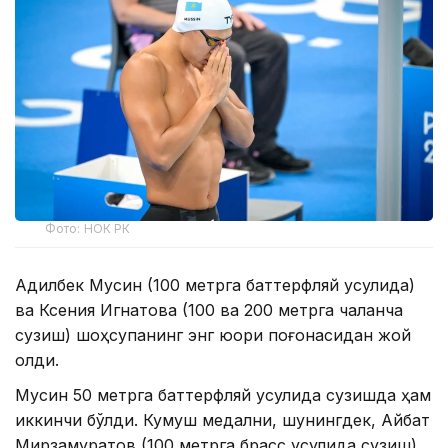
Фото: НОК РК
Адилбек Мусин (100 метрга баттерфляй усулида)
ва Ксения Игнатова (100 ва 200 метрга чалқанча
сузиш) шоҳсупанинг энг юқори поғонасидан жой
олди.
Мусин 50 метрга баттерфляй усулида сузишда ҳам
иккинчи бўлди. Кумуш медални, шунингдек, Айбат
Мирзамуратов (100 метрга брасс усулида сузиш)