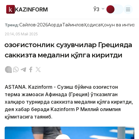
KAZINFORM
ЎЗ
Сайлов-2026
Ақорда
Тайинлов
Ҳодиса
Қонун ва интизо
Тренд:
20:14, 05 Май 2025
Қозоғистонлик сузувчилар Грецияда
саккизта медални қўлга киритди
ASTANA. Kazinform - Сузиш бўйича Қозоғистон
терма жамоаси Афинада (Греция) ўтказилган
халқаро турнирда саккизта медални қўлга киритди,
дея хабар беради Kazinform ҚР Миллий олимпия
қўмитасига таяниб.