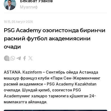
Бекабат Узаков
Муаллиф
16:15, 05 Август 2026
PSG Academy Қозоғистонда биринчи
расмий футбол академиясини
очади
ASTANА. Кazinform – Сентябрь ойида Астанада
машҳур француз клуби «Пари Сен-Жермен»нинг
расмий академияси – PSG Academy Kazakhstan
очилади. Шундай қилиб, Қозоғистон PSG
Academyнинг халқаро тармоғига қўшилган 24-
мамлакатга айланади.