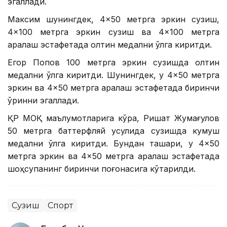
эгаллади.
Максим шунингдек, 4×50 метрга эркин сузиш,
4×100 метрга эркин сузиш ва 4×100 метрга
аралаш эстафетада олтин медални қўлга киритди.
Егор Попов 100 метрга эркин сузишда олтин
медални қўлга киритди. Шунингдек, у 4×50 метрга
эркин ва 4×50 метрга аралаш эстафетада биринчи
ўринни эгаллади.
ҚР МОҚ маълумотларига кўра, Ришат Жумағулов
50 метрга баттерфляй усулида сузишда кумуш
медални қўлга киритди. Бундан ташқари, у 4×50
метрга эркин ва 4×50 метрга аралаш эстафетада
шоҳсупанинг биринчи поғонасига кўтарилди.
Сузиш
Спорт