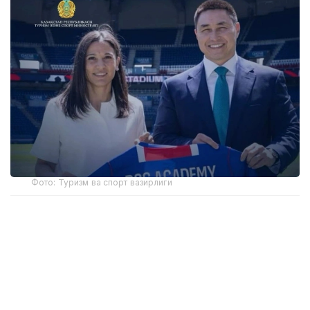
Фото: Туризм ва спорт вазирлиги
Академиянинг биринчи ўқув маркази пойтахтдаги
Air Arena спорт мажмуасида жойлашган бўлади.
FIFА талабларига мувофиқ ёпиқ футбол майдони ёш
спортчиларга йил давомида узлуксиз
машғулотлар ўтказиш имконини беради.