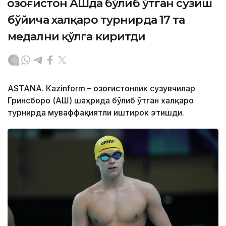
Қозоғистон АҚШда бўлиб ўтган сузиш
бўйича халқаро турнирда 17 та
медални қўлга киритди
ASTANА. Кazinform – Қозоғистонлик сузувчилар
Гринсборо (АҚШ) шаҳрида бўлиб ўтган халқаро
турнирда муваффақиятли иштирок этишди.