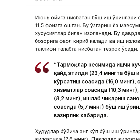
Июнь ойига нисбатан бўш иш ўринлари с
11,5 фоизга ошган. Бу ўзгариш ёз мавсу
хусусиятлар билан изоҳланади. Бу даврд
бозорига фаол кириб келади ва иш изло
таклифи талабга нисбатан тезроқ ўсади.
“Тармоқлар кесимида ишчи куч
қайд этилди (23,4 мингта бўш 
кўрсатиш соҳасида (16,0 минг),
хизматлар соҳасида (10,3 минг)
(8,2 минг), ишлаб чиқариш сано
соҳасида (5,7 минг) бўш иш ўр
вазирлик хабарида.
Ҳудудлар бўйича энг кўп бўш иш ўринлар
вилоятида (7,6 минг), Павлодар вилоятида