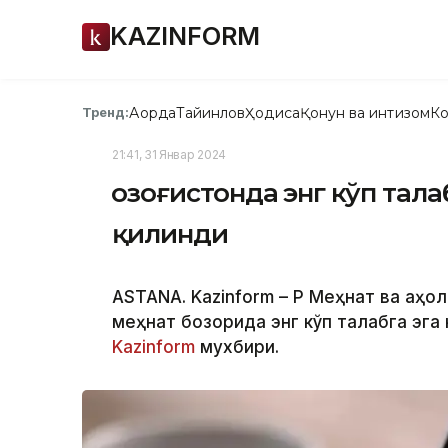
KAZINFORM
Ақорда
Тайинлов
Ҳодиса
Қонун ва интизом
Ко
Тренд:
21:41, 31 Январ 2024
Қозоғистонда энг кўп тал
қилинди
ASTANA. Kazinform – ҚР Меҳнат ва аҳ
меҳнат бозорида энг кўп талабга эга
Kazinform
мухбири.