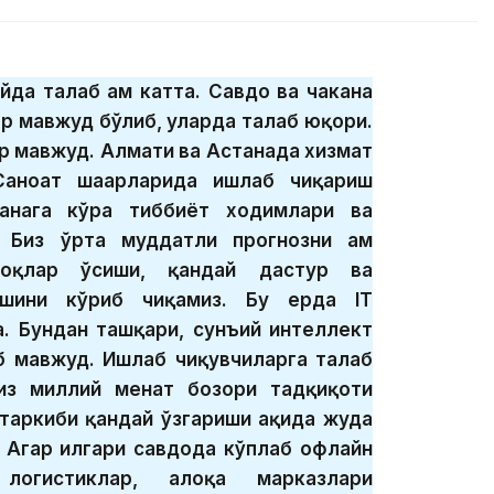
йда талаб ҳам катта. Савдо ва чакана
ар мавжуд бўлиб, уларда талаб юқори.
ар мавжуд. Алмати ва Астанада хизмат
Саноат шаҳарларида ишлаб чиқариш
анага кўра тиббиёт ходимлари ва
 Биз ўрта муддатли прогнозни ҳам
моқлар ўсиши, қандай дастур ва
ишини кўриб чиқамиз. Бу ерда IТ
а. Бундан ташқари, сунъий интеллект
б мавжуд. Ишлаб чиқувчиларга талаб
з миллий меҳнат бозори тадқиқоти
 таркиби қандай ўзгариши ҳақида жуда
 Агар илгари савдода кўплаб офлайн
логистиклар, алоқа марказлари