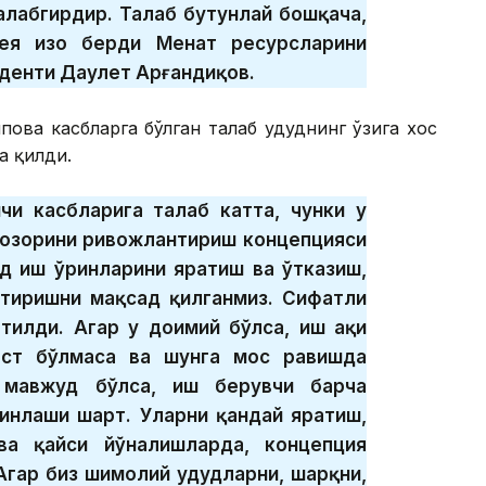
алабгирдир. Талаб бутунлай бошқача,
я изоҳ берди Меҳнат ресурсларини
денти Даулет Арғандиқов.
пова касбларга бўлган талаб ҳудуднинг ўзига хос
а қилди.
и касбларига талаб катта, чунки у
 бозорини ривожлантириш концепцияси
д иш ўринларини яратиш ва ўтказиш,
йтиришни мақсад қилганмиз. Сифатли
тилди. Агар у доимий бўлса, иш ҳақи
аст бўлмаса ва шунга мос равишда
 мавжуд бўлса, иш берувчи барча
инлаши шарт. Уларни қандай яратиш,
ва қайси йўналишларда, концепция
Агар биз шимолий ҳудудларни, шарқни,