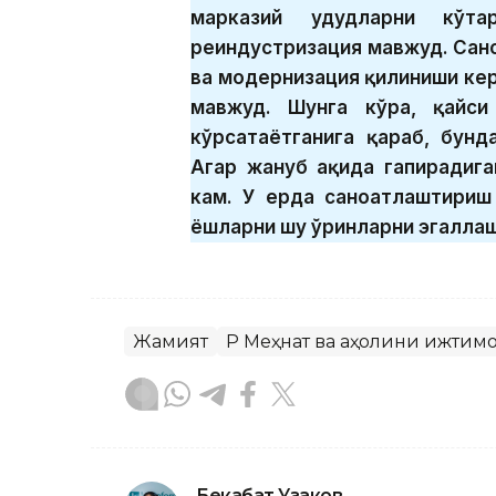
марказий ҳудудларни кўт
реиндустризация мавжуд. Сан
ва модернизация қилиниши кер
мавжуд. Шунга кўра, қайси
кўрсатаётганига қараб, бунд
Агар жануб ҳақида гапирадиг
кам. У ерда саноатлаштириш
ёшларни шу ўринларни эгаллаш
Жамият
ҚР Меҳнат ва аҳолини ижти
Бекабат Узаков