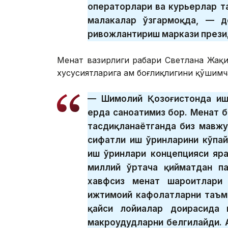
операторлари ва курьерлар т
малакалар ўзгармоқда, — де
ривожлантириш маркази прези
Меҳнат вазирлиги раҳбари Светлана Жақи
хусусиятларига ҳам боғлиқлигини қўшимч
— Шимолий Қозоғистонда ишч
ерда саноатимиз бор. Меҳнат
тасдиқланаётганда биз мавжу
сифатли иш ўринларини кўпа
иш ўринлари концепцияси яра
миллий ўртача қийматдан п
хавфсиз меҳнат шароитлари
ижтимоий кафолатларни таъм
қайси лойиҳалар доирасида 
макроҳудудларни белгилайди. 