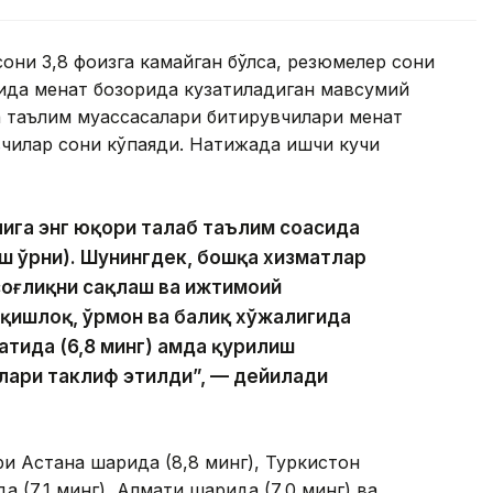
они 3,8 фоизга камайган бўлса, резюмелер сони
мида меҳнат бозорида кузатиладиган мавсумий
а таълим муассасалари битирувчилари меҳнат
вчилар сони кўпаяди. Натижада ишчи кучи
ига энг юқори талаб таълим соҳасида
иш ўрни). Шунингдек, бошқа хизматлар
 соғлиқни сақлаш ва ижтимоий
, қишлоқ, ўрмон ва балиқ хўжалигида
атида (6,8 минг) ҳамда қурилиш
инлари таклиф этилди”, — дейилади
и Астана шаҳрида (8,8 минг), Туркистон
 (7,1 минг), Алмати шаҳрида (7,0 минг) ва