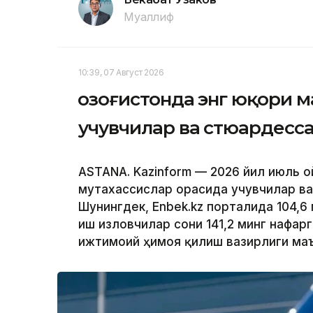
Муаллиф
10:39, 07 Август 2026
Қозоғистонда энг юқори 
учувчилар ва стюардесс
ASTANA. Kazinform — 2026 йил июль о
мутахассислар орасида учувчилар ва
Шунингдек, Enbek.kz порталида 104,6
иш изловчилар сони 141,2 минг нафарг
ижтимоий ҳимоя қилиш вазирлиги ма