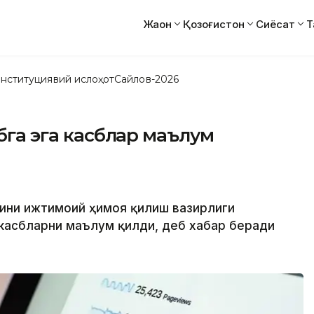
Жаҳон
Қозоғистон
Сиёсат
Т
нституциявий ислоҳот
Сайлов-2026
абга эга касблар маълум
олини ижтимоий ҳимоя қилиш вазирлиги
 касбларни маълум қилди, деб хабар беради