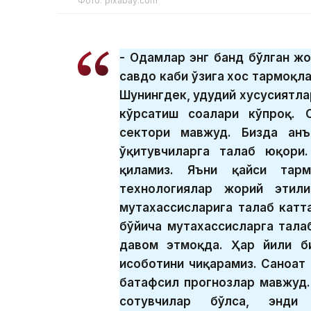
Фото: pixabay.com
- Одамлар энг банд бўлган жо
савдо каби ўзига хос тармоқл
Шунингдек, ҳудудий хусусиятл
кўрсатиш соҳалари кўпроқ. 
сектори мавжуд. Бизда анъ
ўқитувчиларга талаб юқори.
қиламиз. Яъни қайси тар
технологиялар жорий этил
мутахассисларига талаб катт
бўйича мутахассисларга тала
давом этмоқда. Ҳар йили би
ҳисоботини чиқарамиз. Саноат
батафсил прогнозлар мавжуд.
сотувчилар бўлса, энди 