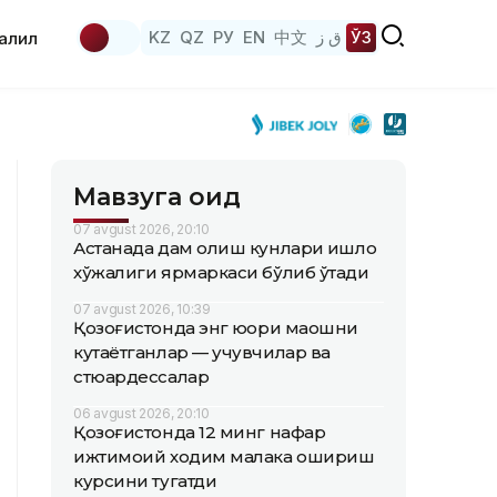
KZ
QZ
РУ
EN
中文
ق ز
ЎЗ
аҳлил
Мавзуга оид
07 avgust 2026, 20:10
Астанада дам олиш кунлари қишлоқ
хўжалиги ярмаркаси бўлиб ўтади
07 avgust 2026, 10:39
Қозоғистонда энг юқори маошни
кутаётганлар — учувчилар ва
стюардессалар
06 avgust 2026, 20:10
Қозоғистонда 12 минг нафар
ижтимоий ходим малака ошириш
курсини тугатди