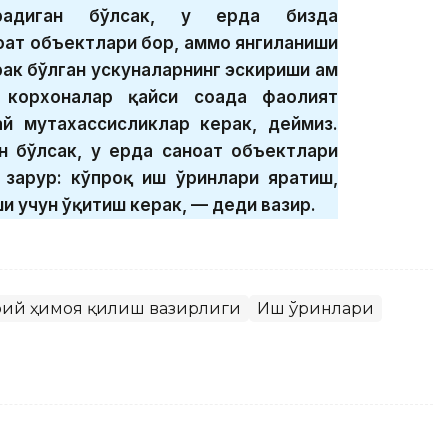
арадиган бўлсак, у ерда бизда
оат объектлари бор, аммо янгиланиши
ак бўлган ускуналарнинг эскириши ҳам
 корхоналар қайси соҳада фаолият
ай мутахассисликлар керак, деймиз.
ан бўлсак, у ерда саноат объектлари
 зарур: кўпроқ иш ўринлари яратиш,
и учун ўқитиш керак, — деди вазир.
моий ҳимоя қилиш вазирлиги
Иш ўринлари