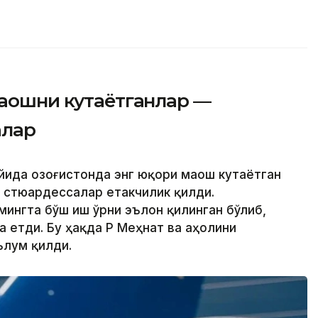
маошни кутаётганлар —
алар
йида Қозоғистонда энг юқори маош кутаётган
 стюардессалар етакчилик қилди.
 мингта бўш иш ўрни эълон қилинган бўлиб,
а етди. Бу ҳақда ҚР Меҳнат ва аҳолини
ълум қилди.