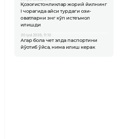
Қозоғистонликлар жорий йилнинг
I чорагида қайси турдаги озиқ-
овқатларни энг кўп истеъмол
қилишди
30 iyul 2026, 11:10
Агар бола чет элда паспортини
йўқотиб қўйса, нима қилиш керак