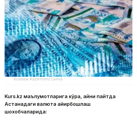
Коллаж: Kazinform/ Canva
Kurs.kz маълумотларига кўра, айни пайтда
Астанадаги валюта айирбошлаш
шохобчаларида:
— доллар: сотиб олиш — 466,13 тенге, сотиш —
473,13 тенге;