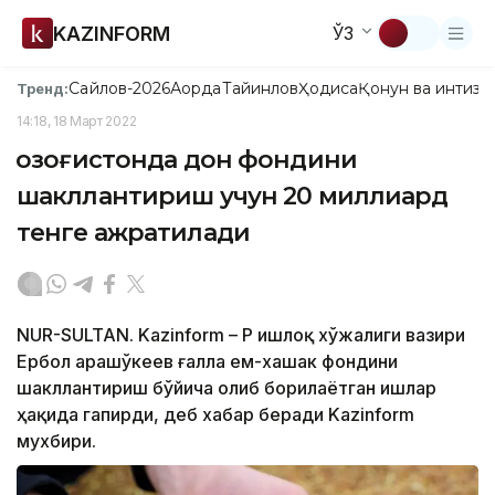
KAZINFORM
ЎЗ
Сайлов-2026
Ақорда
Тайинлов
Ҳодиса
Қонун ва интизо
Тренд:
14:18, 18 Март 2022
Қозоғистонда дон фондини
шакллантириш учун 20 миллиард
тенге ажратилади
NUR-SULTAN. Kazinform – ҚР Қишлоқ хўжалиги вазири
Ербол Қарашўкеев ғалла ем-хашак фондини
шакллантириш бўйича олиб борилаётган ишлар
ҳақида гапирди, деб хабар беради Kazinform
мухбири.