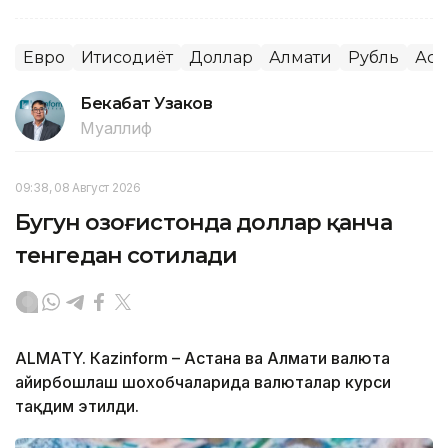
Евро
Иқтисодиёт
Доллар
Алмати
Рубль
Аст
Бекабат Узаков
Муаллиф
09:38, 08 Август 2026
Бугун Қозоғистонда доллар қанча
тенгедан сотилади
ALMATY. Кazinform – Астана ва Алмати валюта
айирбошлаш шохобчаларида валюталар курси
тақдим этилди.