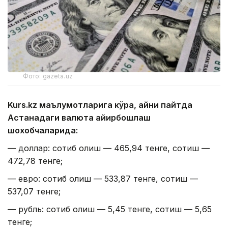
Фото: gazeta.uz
Kurs.kz маълумотларига кўра, айни пайтда
Астанадаги валюта айирбошлаш
шохобчаларида:
— доллар: сотиб олиш — 465,94 тенге, сотиш —
472,78 тенге;
— евро: сотиб олиш — 533,87 тенге, сотиш —
537,07 тенге;
— рубль: сотиб олиш — 5,45 тенге, сотиш — 5,65
тенге;