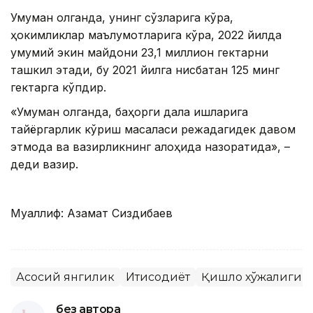
Умуман олганда, унинг сўзларига кўра,
ҳокимликлар маълумотларига кўра, 2022 йилда
умумий экин майдони 23,1 миллион гектарни
ташкил этади, бу 2021 йилга нисбатан 125 минг
гектарга кўпдир.
«Умуман олганда, баҳорги дала ишларига
тайёргарлик кўриш масаласи режадагидек давом
этмоқда ва вазирликнинг алоҳида назоратида», –
деди вазир.
Муаллиф: Азамат Сиздиқбаев
Асосий янгилик
Иқтисодиёт
Қишлоқ хўжалиги
без автора