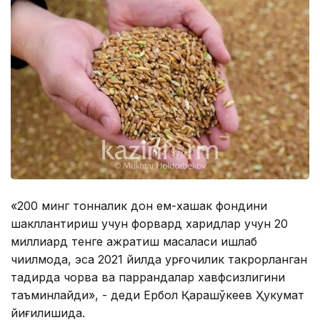
«200 минг тонналик дон ем-хашак фондини
шакллантириш учун форвард харидлар учун 20
миллиард тенге ажратиш масаласи ишлаб
чиқилмоқда, эса 2021 йилда қурғоқчилик такрорланган
тақдирда чорва ва паррандалар хавфсизлигини
таъминлайди», - деди Ербол Қарашўкеев Ҳукумат
йиғилишида.