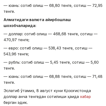
— юань: сотиб олиш — 68,80 тенге, сотиш — 72,95
тенге.
Алматидаги валюта айирбошлаш
шохобчаларида:
— доллар: сотиб олиш — 468,68 тенге, сотиш —
470,97 тенге;
— евро: сотиб олиш — 538,43 тенге, сотиш —
543,96 тенге;
— рубль: сотиб олиш — 5,45 тенге, сотиш — 5,60
тенге.
— юань: сотиб олиш — 68,88 тенге, сотиш — 71,48
тенге.
Эслатиб ўтамиз, 8 август куни Қозоғистонда
доллар қанча тенгедан сотилиши ҳақида
хабар
берган эдик.