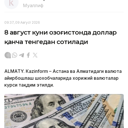
Муаллиф
09:37, 09 Август 2026
8 август куни Қозоғистонда доллар
қанча тенгедан сотилади
ALMATY. Кazinform – Астана ва Алматидаги валюта
айирбошлаш шохобчаларида хорижий валюталар
курси тақдим этилди.