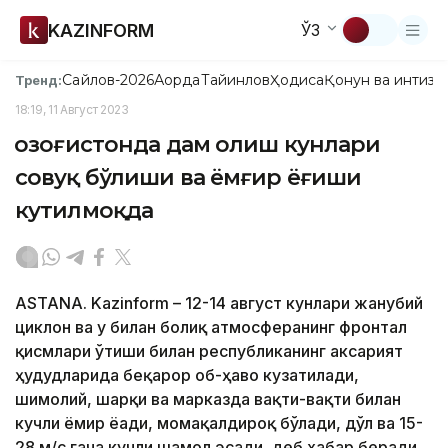
KAZINFORM
ЎЗ
Сайлов-2026
Ақорда
Тайинлов
Ҳодиса
Қонун ва интизо
Тренд:
18:19, 11 Август 2023
Қозоғистонда дам олиш кунлари
совуқ бўлиши ва ёмғир ёғиши
кутилмоқда
ASTANA. Kazinform – 12-14 август кунлари жанубий
циклон ва у билан боғлиқ атмосферанинг фронтал
қисмлари ўтиши билан республиканинг аксарият
ҳудудларида беқарор об-ҳаво кузатилади,
шимолий, шарқи ва марказда вақти-вақти билан
кучли ёмғир ёғади, момақалдироқ бўлади, дўл ва 15-
28 м/с гача кучли шамол эсади, деб хабар беради