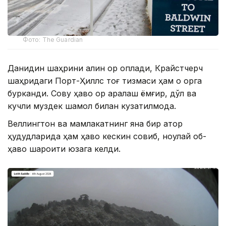
Фото: The Guardian
Данидин шаҳрини қалин қор қоплади, Крайстчерч
шаҳридаги Порт-Ҳиллс тоғ тизмаси ҳам оқ қорга
бурканди. Совуқ ҳаво қор аралаш ёмғир, дўл ва
кучли муздек шамол билан кузатилмоқда.
Веллингтон ва мамлакатнинг яна бир қатор
ҳудудларида ҳам ҳаво кескин совиб, ноқулай об-
ҳаво шароити юзага келди.