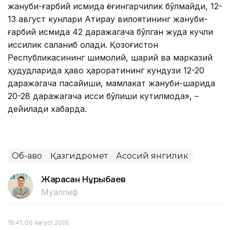
жануби-ғарбий қисмида ёғингарчилик бўлмайди, 12-
13 август кунлари Атирау вилоятининг жануби-
ғарбий қисмида 42 даражагача бўлган жуда кучли
иссиқлик сақланиб қолади. Қозоғистон
Республикасининг шимолий, шарқий ва марказий
ҳудудларида ҳаво ҳароратининг кундузи 12-20
даражагача пасайиши, мамлакат жануби-шарқида
20-28 даражагача иссиқ бўлиши кутилмоқда», –
дейилади хабарда.
Об-ҳаво
Қазгидромет
Асосий янгилик
Жарасқан Нұрыбаев
Муаллиф
16:41, 06 Август 2026