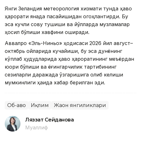
Янги Зеландия метеорология хизмати тунда ҳаво
ҳарорати янада пасайишидан огоҳлантирди. Бу
эса кучли совуқ тушиши ва йўлларда музламалар
ҳосил бўлиши хавфини оширади.
Аввалроқ «Эль-Ниньо» ҳодисаси 2026 йил август–
октябрь ойларида кучайиши, бу эса дунёнинг
кўплаб ҳудудларида ҳаво ҳароратининг меъёрдан
юқори бўлиши ва ёғингарчилик тартибининг
сезиларли даражада ўзгаришига олиб келиши
мумкинлиги ҳақида хабар берилган эди.
Об-ҳаво
Иқлим
Жаҳон янгиликлари
Ляззат Сейданова
Муаллиф