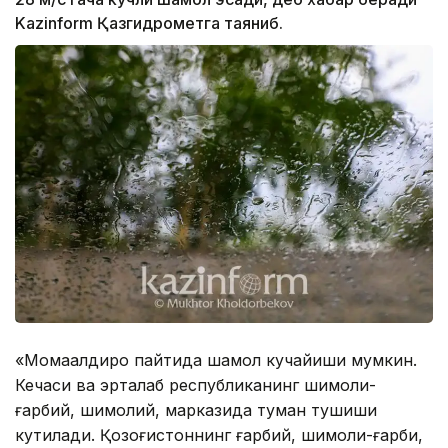
Kazinform Қазгидрометга таяниб.
«Момақалдироқ пайтида шамол кучайиши мумкин.
Кечаси ва эрталаб республиканинг шимоли-
ғарбий, шимолий, марказида туман тушиши
кутилади. Қозоғистоннинг ғарбий, шимоли-ғарби,