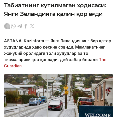
Табиатнинг кутилмаган ҳодисаси:
Янги Зеландияга қалин қор ёғди
ASTANA. Kazinform
—
Янги Зеландиянинг бир қатор
ҳудудларида ҳаво кескин совиди. Мамлакатнинг
Жанубий оролидаги тоғли ҳудудлар ва тоғ
тизмаларини қор қоплади, деб хабар беради
The
Guardian.