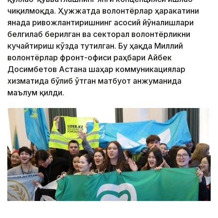
чиқилмоқда. Ҳужжатда волонтёрлар ҳаракатини
янада ривожлантиришнинг асосий йўналишлари
белгилаб берилган ва секторал волонтёрликни
кучайтириш кўзда тутилган. Бу ҳақда Миллий
волонтёрлар фронт-офиси раҳбари Айбек
Досимбетов Астана шаҳар коммуникациялар
хизматида бўлиб ўтган матбуот анжуманида
маълум қилди.