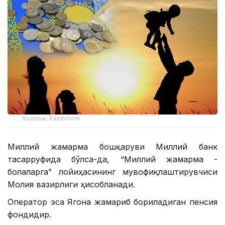
Коллаж: Kazinform
Миллий жамғарма бошқаруви Миллий банк
тасарруфида бўлса-да, “Миллий жамғарма -
болаларга” лойиҳасининг мувофиқлаштирувчиси
Молия вазирлиги ҳисобланади.
Оператор эса Ягона жамғариб бориладиган пенсия
фондидир.