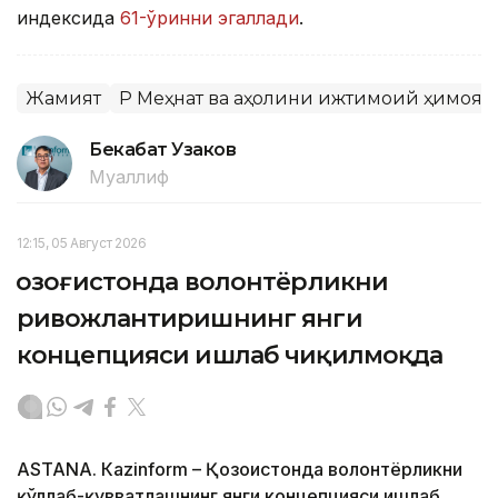
индексида
61-ўринни эгаллади
.
Жамият
ҚР Меҳнат ва аҳолини ижтимоий ҳимоя
Бекабат Узаков
Муаллиф
12:15, 05 Август 2026
Қозоғистонда волонтёрликни
ривожлантиришнинг янги
концепцияси ишлаб чиқилмоқда
ASTANА. Кazinform – Қозоғистонда волонтёрликни
қўллаб-қувватлашнинг янги концепцияси ишлаб