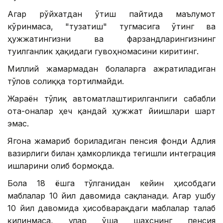
Агар рўйхатдан ўтиш пайтида маълумот
кўринмаса, "тузатиш" тугмасига ўтинг ва
ҳужжатингизни ва фарзандларингизнинг
туғилганлик ҳақидаги гувоҳномасини киритинг.
Миллий жамғармадан болаларга ажратиладиган
тўлов солиққа тортилмайди.
Жараён тўлиқ автоматлаштирилганлиги сабабли
ота-оналар ҳеч қандай ҳужжат йиғишлари шарт
эмас.
Ягона жамғариб бориладиган пенсия фонди Адлия
вазирлиги билан ҳамкорликда тегишли интеграция
ишларини олиб бормоқда.
Бола 18 ёшга тўлганидан кейин ҳисобдаги
маблағлар 10 йил давомида сақланади. Агар ушбу
10 йил давомида ҳисобварақдаги маблағлар талаб
қилинмаса, улар ўша шахснинг пенсия