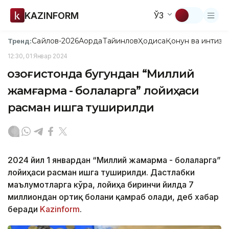
KAZINFORM
ЎЗ
Сайлов-2026
Ақорда
Тайинлов
Ҳодиса
Қонун ва интизо
Тренд:
12:30, 01 Январ 2024
Қозоғистонда бугундан “Миллий
жамғарма - болаларга” лойиҳаси
расман ишга туширилди
2024 йил 1 январдан “Миллий жамғарма - болаларга”
лойиҳаси расман ишга туширилди. Дастлабки
маълумотларга кўра, лойиҳа биринчи йилда 7
миллиондан ортиқ болани қамраб олади, деб хабар
беради
Kazinform
.