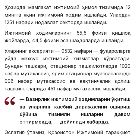
Ҳозирда мамлакат ижтимоий ҳимоя тизимида 12
мингга яқин ижтимоий ходим ишлайди. Улардан
1251 нафари нодавлат секторда ишлайди.
Ижтимоий ходимларнинг 55,5 фоизи қишлоқ
жойларда, 44,5 фоизи эса шаҳарларда ишлайди.
Уларнинг аксарияти — 9532 нафари — фуқароларга
уйда махсус ижтимоий хизматлар кўрсатади.
Бундан ташқари, стационар ташкилотларда 1020
нафар мутахассис, ярим стационар муассасаларда
998 нафар мутахассис ва вақтинчалик қолиш
ташкилотларида 451 нафар мутахассис ишлайди.
— Вазирлик ижтимоий ходимларни ўқитиш
ва уларнинг касбий даражасини ошириш
бўйича тизимли ишларни давом
эттирмоқда, — дейилади хабарда.
Эслатиб ўтамиз, Қозоғистон Ижтимоий тараққиёт