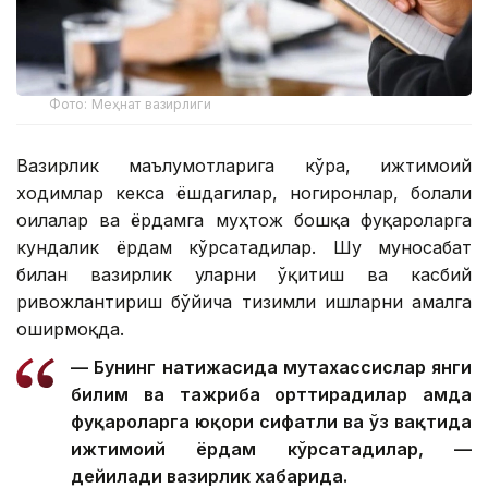
Фото: Меҳнат вазирлиги
Вазирлик маълумотларига кўра, ижтимоий
ходимлар кекса ёшдагилар, ногиронлар, болали
оилалар ва ёрдамга муҳтож бошқа фуқароларга
кундалик ёрдам кўрсатадилар. Шу муносабат
билан вазирлик уларни ўқитиш ва касбий
ривожлантириш бўйича тизимли ишларни амалга
оширмоқда.
— Бунинг натижасида мутахассислар янги
билим ва тажриба орттирадилар ҳамда
фуқароларга юқори сифатли ва ўз вақтида
ижтимоий ёрдам кўрсатадилар, —
дейилади вазирлик хабарида.