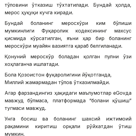
тўловини ўтказиш тўхтатилади. Бундай ҳолда,
мерос ҳуқуқи кучга киради.
Бундай боланинг меросхўри ким бўлиши
мумкинлиги Фуқаролик кодексининг махсус
қисмида кўрсатилган, яъни ҳар бир боланинг
меросхўри муайян вазиятга қараб белгиланади.
Қонуний меросхўр боладан қолган пулни ўзи
хоҳлаганча ишлатади.
Бола Қозоғистон фуқаролигини йўқотганда,
Миллий жамғармадан тўлов ўтказилмайди.
Агар фарзандингиз ҳақидаги маълумотлар eGovда
мавжуд бўлмаса, платформада “болани қўшиш”
тугмаси мавжуд.
Унга босиш ва боланинг шахсий ижтимоий
рақамини киритиш орқали рўйхатдан ўтиш
мумкин.