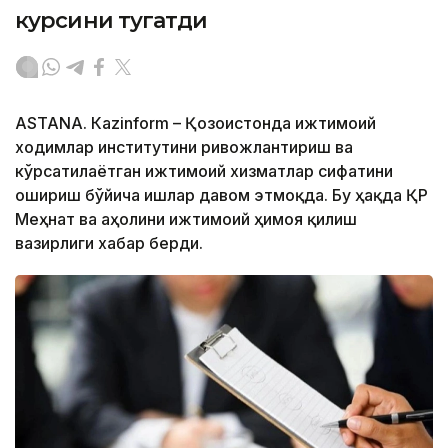
курсини тугатди
ASTANА. Кazinform – Қозоғистонда ижтимоий
ходимлар институтини ривожлантириш ва
кўрсатилаётган ижтимоий хизматлар сифатини
ошириш бўйича ишлар давом этмоқда. Бу ҳақда ҚР
Меҳнат ва аҳолини ижтимоий ҳимоя қилиш
вазирлиги хабар берди.