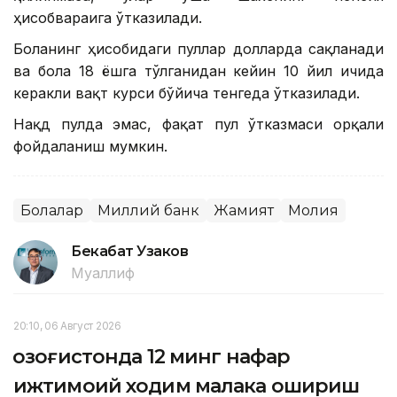
ҳисобварағига ўтказилади.
Боланинг ҳисобидаги пуллар долларда сақланади
ва бола 18 ёшга тўлганидан кейин 10 йил ичида
керакли вақт курси бўйича тенгеда ўтказилади.
Нақд пулда эмас, фақат пул ўтказмаси орқали
фойдаланиш мумкин.
Болалар
Миллий банк
Жамият
Молия
Бекабат Узаков
Муаллиф
20:10, 06 Август 2026
Қозоғистонда 12 минг нафар
ижтимоий ходим малака ошириш