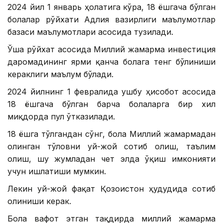
2024 йил 1 январь ҳолатига кўра, 18 ёшгача бўлган
болалар рўйхати Адлия вазирлиги маълумотлар
базаси маълумотлари асосида тузилади.
Ўша рўйхат асосида Миллий жамғарма инвестиция
даромадининг ярми қанча болага тенг бўлиниши
кераклиги маълум бўлади.
2024 йилнинг 1 февралида ушбу ҳисобот асосида
18 ёшгача бўлган барча болаларга бир хил
миқдорда пул ўтказилади.
18 ёшга тўлгандан сўнг, бола Миллий жамғармадан
олинган тўловни уй-жой сотиб олиш, таълим
олиш, шу жумладан чет элда ўқиш имконияти
учун ишлатиши мумкин.
Лекин уй-жой фақат Қозоғистон ҳудудида сотиб
олиниши керак.
Бола вафот этган тақдирда миллий жамғарма