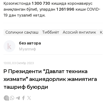
Қозоғистонда
1 300 730
кишида коронавирус
аниқланган бўлиб, улардан
1 261 996
киши COVID-
19 дан тузалиб кетди.
Соғлиқни сақлаш
Тиббиёт
Асосий янгилик
ҚР
без автора
Муаллиф
13:00, 03 Октябр 2023
ҚР Президенти “Давлат техника
хизмати” акциядорлик жамиятига
ташриф буюрди