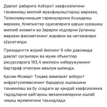
Давлат раҳбарига Ахборот хавфсизлигини
таъминлаш миллий мувофиқлаштириш маркази,
Телекоммуникация тармоқларини бошқариш
маркази, Компьютер ҳодисаларига қарши курашиш
миллий хизмати ва Зарарли кодларни ўрганиш
маркази фаолиятининг жараёни ва натижалари
кўрсатилди.
Президентга жорий йилнинг 9 ойи давомида
давлат органлари ва муҳим объектлар
ресурсларига 163,4 миллион киберҳужумнинг
бартараф этилгани маълум қилинди.
Қасим-Жомарт Тоқаев мамлакат ахборот
инфратузилмасининг барқарор ишлашини
таъминлаш ва бу соҳадаги ҳар қандай хавфсизликка
таҳдидларни қайтариш механизмларини ишлаб
чиқиш муҳимлигини таъкидлади.