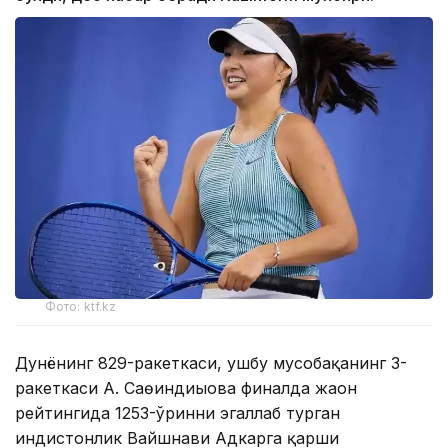
Фото: ktf.kz
Дунёнинг 829-ракеткаси, ушбу мусобақанинг 3-
ракеткаси А. Саөиндиыова финалда жаҳон
рейтингида 1253-ўринни эгаллаб турган
ҳиндистонлик Вайшнави Адкарга қарши