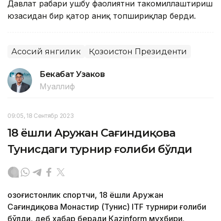
Давлат раҳбари ушбу фаолиятни такомиллаштириш
юзасидан бир қатор аниқ топшириқлар берди.
Асосий янгилик
Қозоғистон Президенти
Бекабат Узаков
Муаллиф
09:05, 18 Сентябр 2023
18 ёшли Аружан Сағиндиқова
Тунисдаги турнир ғолиби бўлди
Қозоғистонлик спортчи, 18 ёшли Аружан
Сағиндиқова Монастир (Тунис) ITF турнири ғолиби
бўлди, деб хабар беради Каzinform мухбири.