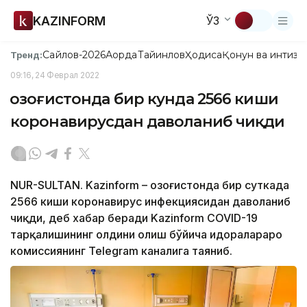
KAZINFORM
ЎЗ
Сайлов-2026
Ақорда
Тайинлов
Ҳодиса
Қонун ва интизо
Тренд:
09:16, 24 Феврал 2022
Қозоғистонда бир кунда 2566 киши
коронавирусдан даволаниб чиқди
NUR-SULTAN. Kazinform – Қозоғистонда бир суткада
2566 киши коронавирус инфекциясидан даволаниб
чиқди, деб хабар беради Kazinform COVID-19
тарқалишининг олдини олиш бўйича идоралараро
комиссиянинг Telegram каналига таяниб.