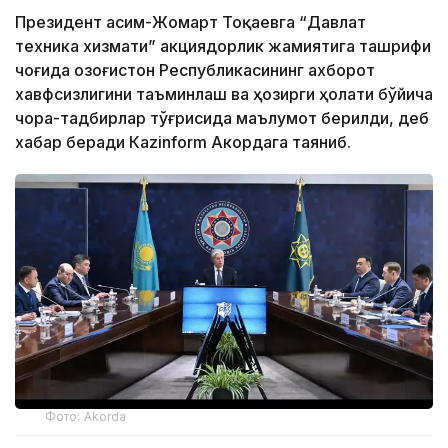
Президент Қасим-Жомарт Тоқаевга “Давлат
техника хизмати” акциядорлик жамиятига ташрифи
чоғида Қозоғистон Республикасининг ахборот
хавфсизлигини таъминлаш ва ҳозирги ҳолати бўйича
чора-тадбирлар тўғрисида маълумот берилди, деб
хабар беради Каzinform Акордага таяниб.
Фото: Akorda