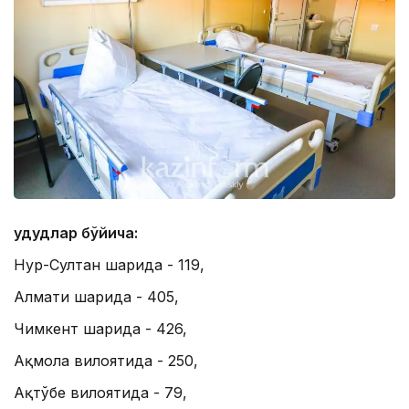
Ҳудудлар бўйича:
Нур-Султан шаҳрида - 119,
Алмати шаҳрида - 405,
Чимкент шаҳрида - 426,
Ақмола вилоятида - 250,
Ақтўбе вилоятида - 79,