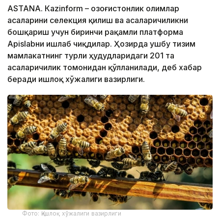
ASTANА. Кazinform – Қозоғистонлик олимлар
асаларини селекция қилиш ва асаларичиликни
бошқариш учун биринчи рақамли платформа
Apislabни ишлаб чиқдилар. Ҳозирда ушбу тизим
мамлакатнинг турли ҳудудларидаги 201 та
асаларичилик томонидан қўлланилади, деб хабар
беради Қишлоқ хўжалиги вазирлиги.
Фото: Қишлоқ хўжалиги вазирлиги