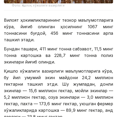
Фото: Қишлоқ хўжалиги вазирлиги
Вилоят ҳокимликларининг тезкор маълумотларига
кўра, йиғиб олинган ҳосилнинг 1067 минг
тоннасини буғдой, 456 минг тоннасини арпа
ташкил этади.
Бундан ташқари, 411 минг тонна сабзавот, 11,5 минг
тонна картошка ва 228,7 минг тонна полиз
экинлари йиғиб олинди.
Қишлоқ хўжалиги вазирлиги маълумотларига кўра,
бу йил умумий экин майдони 24,2 миллион
гектарни ташкил этди. Шу жумладан, донли
экинлар — 15,6 миллион гектар, мойли экинлар —
5,2 миллион гектар, озуқа экинлари — 3,0 миллион
гектар, пахта — 173,6 минг гектар, уюшган фермер
хўжаликларида картошка — 89,9 минг гектар, қанд
лавлаги — 23,8 минг гектар.