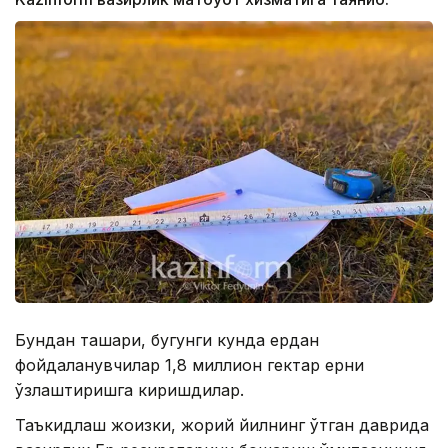
Бундан ташқари, бугунги кунда ердан
фойдаланувчилар 1,8 миллион гектар ерни
ўзлаштиришга киришдилар.
Таъкидлаш жоизки, жорий йилнинг ўтган даврида