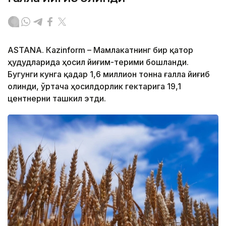
ASTANА. Кazinform – Мамлакатнинг бир қатор
ҳудудларида ҳосил йиғим-терими бошланди.
Бугунги кунга қадар 1,6 миллион тонна ғалла йиғиб
олинди, ўртача ҳосилдорлик гектарига 19,1
центнерни ташкил этди.