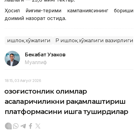
Ҳосил йиғим-терими кампаниясининг бориши
доимий назорат остида.
Қишлоқ хўжалиги
ҚР Қишлоқ хўжалиги вазирлиги
Бекабат Узаков
Муаллиф
18:15, 03 Август 2026
Қозоғистонлик олимлар
асаларичиликни рақамлаштириш
платформасини ишга туширдилар