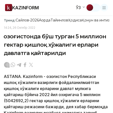
KAZINFORM
ЎЗ
Сайлов-2026
Ақорда
Тайинлов
Ҳодиса
Қонун ва интизо
Тренд:
14:24, 26 Октябр 2022
Қозоғистонда бўш турган 5 миллион
гектар қишлоқ хўжалиги ерлари
давлатга қайтарилди
ASTANA. Kazinform - Қозоғистон Республикаси
Қишлоқ хўжалиги вазирлиги фойдаланилмаётган
қишлоқ хўжалиги ерларини давлат мулкига
қайтариш бўйича 2022 йил охиригача 5 миллион
(5042692,2) гектар қишлоқ хўжалиги ерларини
қайтариш режасини бажарди, дея хабар бермоқда
Kazinform вазирлик матбуот хизматига таяниб.