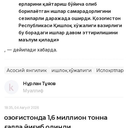
ерларини қайтариш бўйича олиб
борилаётган ишлар самарадорлигини
сезиларли даражада оширди. Қозоғистон
Республикаси Қишлоқ хўжалиги вазирлиги
бу борадаги ишлар давом эттирилишини
маълум қилади»
, — дейилади хабарда.
Асосий янгилик
Қишлоқ хўжалиги
Ислоҳотлар
Нұрлан Тұяқов
Муаллиф
18:35, 04 Август 2026
Қозоғистонда 1,6 миллион тонна
ғалла йиғиб олинди