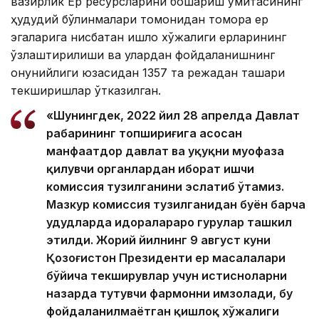
вазирлик Ер ресурсларини бошқариш қўмитасининг
ҳудудий бўлинмалари томонидан томорқа ер
эгаларига нисбатан қишлоқ хўжалиги ерларининг
ўзлаштирилиши ва улардан фойдаланишнинг
қонунийлиги юзасидан 1357 та режадан ташқари
текширишлар ўтказилган.
«Шунингдек, 2022 йил 28 апрелда Давлат
раҳбарининг топшириғига асосан
манфаатдор давлат ва ҳуқуқни муҳофаза
қилувчи органлардан иборат ишчи
комиссия тузилганини эслатиб ўтамиз.
Мазкур комиссия тузилганидан буён барча
ҳудудларда идоралараро гуруҳлар ташкил
этилди. Жорий йилнинг 9 август куни
Қозоғистон Президенти ер масалалари
бўйича текширувлар учун истисноларни
назарда тутувчи фармонни имзолади, бу
фойдаланилмаётган қишлоқ хўжалиги