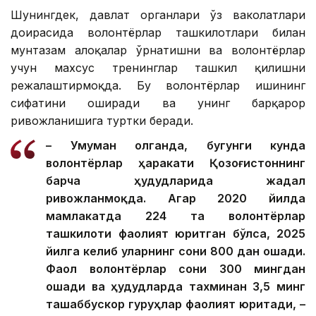
Шунингдек, давлат органлари ўз ваколатлари
доирасида волонтёрлар ташкилотлари билан
мунтазам алоқалар ўрнатишни ва волонтёрлар
учун махсус тренинглар ташкил қилишни
режалаштирмоқда. Бу волонтёрлар ишининг
сифатини оширади ва унинг барқарор
ривожланишига туртки беради.
– Умуман олганда, бугунги кунда
волонтёрлар ҳаракати Қозоғистоннинг
барча ҳудудларида жадал
ривожланмоқда. Агар 2020 йилда
мамлакатда 224 та волонтёрлар
ташкилоти фаолият юритган бўлса, 2025
йилга келиб уларнинг сони 800 дан ошади.
Фаол волонтёрлар сони 300 мингдан
ошади ва ҳудудларда тахминан 3,5 минг
ташаббускор гуруҳлар фаолият юритади, –