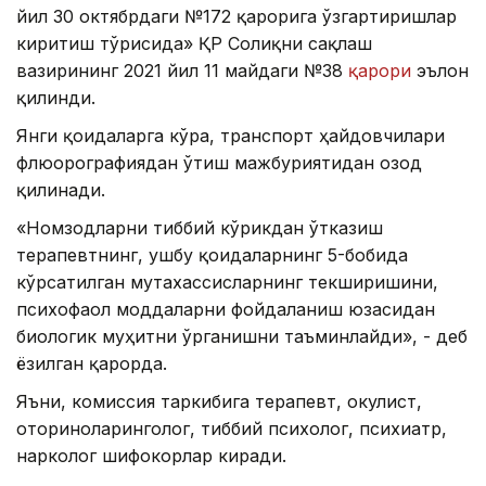
йил 30 октябрдаги №172 қарорига ўзгартиришлар
киритиш тўғрисида» ҚР Соғлиқни сақлаш
вазирининг 2021 йил 11 майдаги №38
қарори
эълон
қилинди.
Янги қоидаларга кўра, транспорт ҳайдовчилари
флюорографиядан ўтиш мажбуриятидан озод
қилинади.
«Номзодларни тиббий кўрикдан ўтказиш
терапевтнинг, ушбу қоидаларнинг 5-бобида
кўрсатилган мутахассисларнинг текширишини,
психофаол моддаларни фойдаланиш юзасидан
биологик муҳитни ўрганишни таъминлайди», - деб
ёзилган қарорда.
Яъни, комиссия таркибига терапевт, окулист,
оториноларинголог, тиббий психолог, психиатр,
нарколог шифокорлар киради.