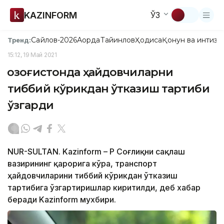
KAZINFORM
ЎЗ
Сайлов-2026
Ақорда
Тайинлов
Ҳодиса
Қонун ва интизо
Тренд:
15:12, 19 Май 2021
Қозоғистонда ҳайдовчиларни
тиббий кўрикдан ўтказиш тартиби
ўзгарди
NUR-SULTAN. Kazinform – ҚР Соғлиқни сақлаш
вазирининг қарорига кўра, транспорт
ҳайдовчиларини тиббий кўрикдан ўтказиш
тартибига ўзгартиришлар киритилди, деб хабар
беради Kazinform мухбири.