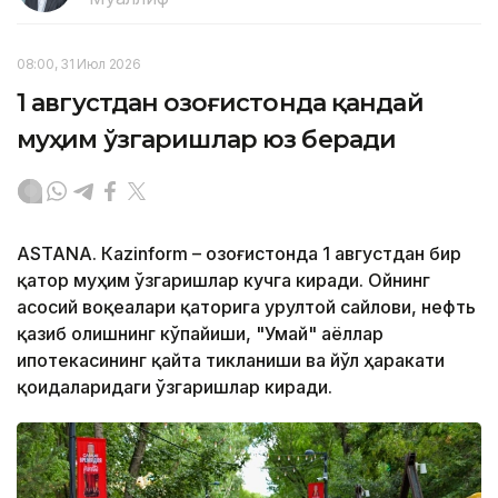
08:00, 31 Июл 2026
1 августдан Қозоғистонда қандай
муҳим ўзгаришлар юз беради
ASTANА. Кazinform – Қозоғистонда 1 августдан бир
қатор муҳим ўзгаришлар кучга киради. Ойнинг
асосий воқеалари қаторига Қурултой сайлови, нефть
қазиб олишнинг кўпайиши, "Умай" аёллар
ипотекасининг қайта тикланиши ва йўл ҳаракати
қоидаларидаги ўзгаришлар киради.