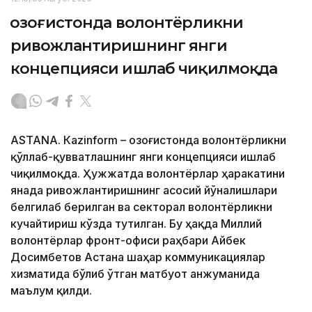
Қозоғистонда волонтёрликни
ривожлантиришнинг янги
концепцияси ишлаб чиқилмоқда
ASTANА. Кazinform – Қозоғистонда волонтёрликни
қўллаб-қувватлашнинг янги концепцияси ишлаб
чиқилмоқда. Ҳужжатда волонтёрлар ҳаракатини
янада ривожлантиришнинг асосий йўналишлари
белгилаб берилган ва секторал волонтёрликни
кучайтириш кўзда тутилган. Бу ҳақда Миллий
волонтёрлар фронт-офиси раҳбари Айбек
Досимбетов Астана шаҳар коммуникациялар
хизматида бўлиб ўтган матбуот анжуманида
маълум қилди.