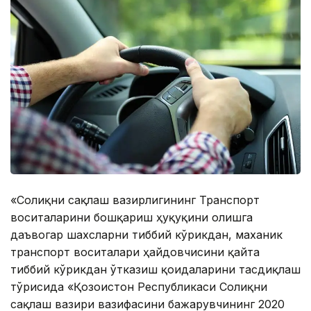
«Соғлиқни сақлаш вазирлигининг Транспорт
воситаларини бошқариш ҳуқуқини олишга
даъвогар шахсларни тиббий кўрикдан, маханик
транспорт воситалари ҳайдовчисини қайта
тиббий кўрикдан ўтказиш қоидаларини тасдиқлаш
тўғрисида «Қозоғистон Республикаси Соғлиқни
сақлаш вазири вазифасини бажарувчининг 2020