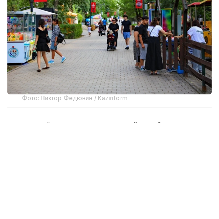
Фото: Виктор Федюнин / Kazinform
Август ойида Қозоғистонда бўлиб ўтадиган энг
муҳим воқеалардан бири — Қурултой сайловлари.
У 23 август куни бўлиб ўтади. Эслатиб ўтамиз,
Давлат раҳбари 1 июль куни "Қозоғистон
Республикаси Қурултой сайловини тайинлаш
тўғрисида"ги Фармонни имзолаган эди. Шу куни
Президент Администрацияси раҳбарининг
биринчи ўринбосари Ерлан Қарин ҳам сиёсий