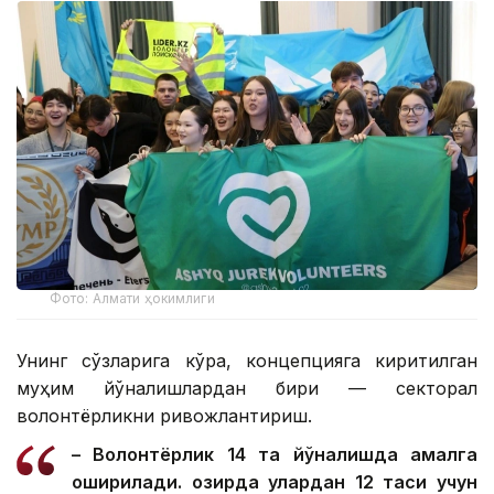
Фото: Алмати ҳокимлиги
Унинг сўзларига кўра, концепцияга киритилган
муҳим йўналишлардан бири — секторал
волонтёрликни ривожлантириш.
– Волонтёрлик 14 та йўналишда амалга
оширилади. Ҳозирда улардан 12 таси учун