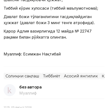
Тиббий кўрик хулосаси (тиббий маълумотнома);
Давлат божи тўлаганлигини тасдиқлайдиган
ҳужжат (давлат божи 3 минг тенге атрофида).
Қарор Адлия вазирлигида 12 майда № 22747
рақами билан рўйхатга олинган.
Муаллиф: Есимжан Нақтибай
Соғлиқни сақлаш
Тиббиёт
Асосий янгилик
ҚР
без автора
Муаллиф
12:15, 05 Август 2026