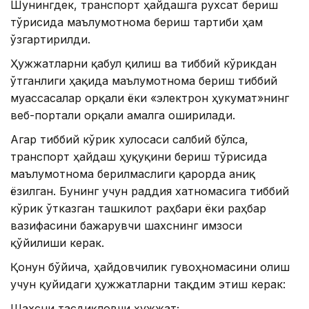
Шунингдек, транспорт ҳайдашга рухсат бериш
тўғрисида маълумотнома бериш тартиби ҳам
ўзгартирилди.
Ҳужжатларни қабул қилиш ва тиббий кўрикдан
ўтганлиги ҳақида маълумотнома бериш тиббий
муассасалар орқали ёки «электрон ҳукумат»нинг
веб-портали орқали амалга оширилади.
Агар тиббий кўрик хулосаси салбий бўлса,
транспорт ҳайдаш ҳуқуқини бериш тўғрисида
маълумотнома берилмаслиги қарорда аниқ
ёзилган. Бунинг учун раддия хатномасига тиббий
кўрик ўтказган ташкилот раҳбари ёки раҳбар
вазифасини бажарувчи шахснинг имзоси
қўйилиши керак.
Қонун бўйича, ҳайдовчилик гувоҳномасини олиш
учун қуйидаги ҳужжатларни тақдим этиш керак:
Шахсни тасдиқловчи ҳужжат;