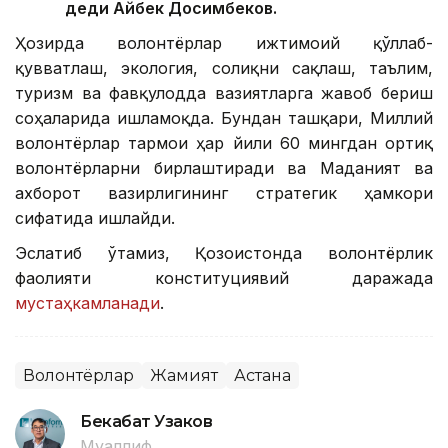
деди Айбек Досимбеков.
Ҳозирда волонтёрлар ижтимоий қўллаб-
қувватлаш, экология, соғлиқни сақлаш, таълим,
туризм ва фавқулодда вазиятларга жавоб бериш
соҳаларида ишламоқда. Бундан ташқари, Миллий
волонтёрлар тармоғи ҳар йили 60 мингдан ортиқ
волонтёрларни бирлаштиради ва Маданият ва
ахборот вазирлигининг стратегик ҳамкори
сифатида ишлайди.
Эслатиб ўтамиз, Қозоғистонда волонтёрлик
фаолияти конституциявий даражада
мустаҳкамланади
.
Волонтёрлар
Жамият
Астана
Бекабат Узаков
Муаллиф