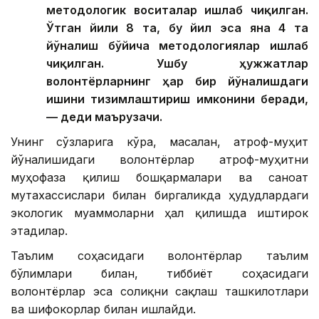
методологик воситалар ишлаб чиқилган.
Ўтган йили 8 та, бу йил эса яна 4 та
йўналиш бўйича методологиялар ишлаб
чиқилган. Ушбу ҳужжатлар
волонтёрларнинг ҳар бир йўналишдаги
ишини тизимлаштириш имконини беради,
— деди маърузачи.
Унинг сўзларига кўра, масалан, атроф-муҳит
йўналишидаги волонтёрлар атроф-муҳитни
муҳофаза қилиш бошқармалари ва саноат
мутахассислари билан биргаликда ҳудудлардаги
экологик муаммоларни ҳал қилишда иштирок
этадилар.
Таълим соҳасидаги волонтёрлар таълим
бўлимлари билан, тиббиёт соҳасидаги
волонтёрлар эса соғлиқни сақлаш ташкилотлари
ва шифокорлар билан ишлайди.