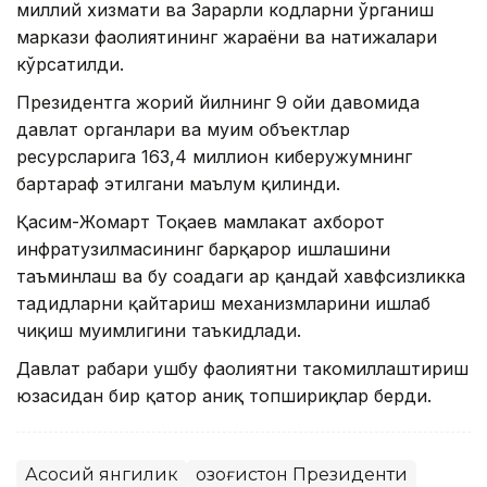
миллий хизмати ва Зарарли кодларни ўрганиш
маркази фаолиятининг жараёни ва натижалари
кўрсатилди.
Президентга жорий йилнинг 9 ойи давомида
давлат органлари ва муҳим объектлар
ресурсларига 163,4 миллион киберҳужумнинг
бартараф этилгани маълум қилинди.
Қасим-Жомарт Тоқаев мамлакат ахборот
инфратузилмасининг барқарор ишлашини
таъминлаш ва бу соҳадаги ҳар қандай хавфсизликка
таҳдидларни қайтариш механизмларини ишлаб
чиқиш муҳимлигини таъкидлади.
Давлат раҳбари ушбу фаолиятни такомиллаштириш
юзасидан бир қатор аниқ топшириқлар берди.
Асосий янгилик
Қозоғистон Президенти