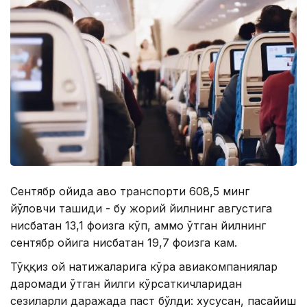
Сентябр ойида ҳаво транспорти 608,5 минг
йўловчи ташиди - бу жорий йилнинг августига
нисбатан 13,1 фоизга кўп, аммо ўтган йилнинг
сентябр ойига нисбатан 19,7 фоизга кам.
Тўққиз ой натижаларига кўра авиакомпаниялар
даромади ўтган йилги кўрсаткичларидан
сезиларли даражада паст бўлди: хусусан, пасайиш