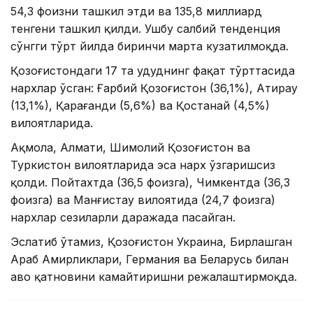
54,3 фоизни ташкил этди ва 135,8 миллиард
тенгени ташкил қилди. Ушбу салбий тенденция
сўнгги тўрт йилда биринчи марта кузатилмоқда.
Қозоғистондаги 17 та ҳудуднинг фақат тўрттасида
нархлар ўсган: Ғарбий Қозоғистон (36,1%), Атирау
(13,1%), Қарағанди (5,6%) ва Қостанай (4,5%)
вилоятларида.
Ақмола, Алмати, Шимолий Қозоғистон ва
Туркистон вилоятларида эса нарх ўзгаришсиз
қолди. Пойтахтда (36,5 фоизга), Чимкентда (36,3
фоизга) ва Манғистау вилоятида (24,7 фоизга)
нархлар сезиларли даражада пасайган.
Эслатиб ўтамиз, Қозоғистон Украина, Бирлашган
Араб Амирликлари, Германия ва Беларусь билан
ҳаво қатновини камайтиришни режалаштирмоқда.