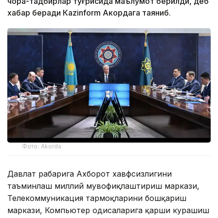
чора-тадбирлар тўғрисида маълумот берилди, деб
хабар беради Каzinform Акордага таяниб.
Фото: Akorda
Давлат раҳбарига Ахборот хавфсизлигини
таъминлаш миллий мувофиқлаштириш маркази,
Телекоммуникация тармоқларини бошқариш
маркази, Компьютер ҳодисаларига қарши курашиш