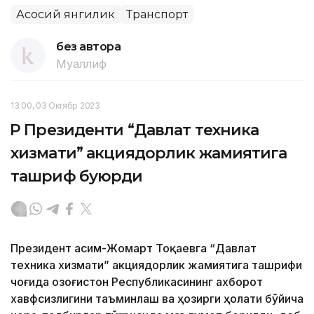
Асосий янгилик
Транспорт
без автора
Муаллиф
13:00, 03 Октябр 2023
ҚР Президенти “Давлат техника
хизмати” акциядорлик жамиятига
ташриф буюрди
Президент Қасим-Жомарт Тоқаевга “Давлат
техника хизмати” акциядорлик жамиятига ташрифи
чоғида Қозоғистон Республикасининг ахборот
хавфсизлигини таъминлаш ва ҳозирги ҳолати бўйича