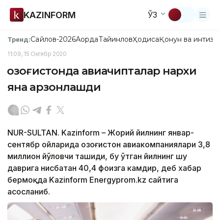
KAZINFORM
ЎЗ
Сайлов-2026
Ақорда
Тайинлов
Ҳодиса
Қонун ва интизо
Тренд:
11:09, 15 Октябр 2020
Қозоғистонда авиачипталар нархи
яна арзонлашди
NUR-SULTAN. Kazinform – Жорий йилнинг январ-
сентябр ойларида Қозоғистон авиакомпаниялари 3,8
миллион йўловчи ташиди, бу ўтган йилнинг шу
даврига нисбатан 40,4 фоизга камдир, деб хабар
бермоқда Kazinform Energyprom.kz сайтига
асосланиб.