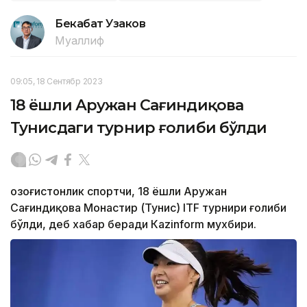
Бекабат Узаков
Муаллиф
09:05, 18 Сентябр 2023
18 ёшли Аружан Сағиндиқова
Тунисдаги турнир ғолиби бўлди
Қозоғистонлик спортчи, 18 ёшли Аружан
Сағиндиқова Монастир (Тунис) ITF турнири ғолиби
бўлди, деб хабар беради Каzinform мухбири.