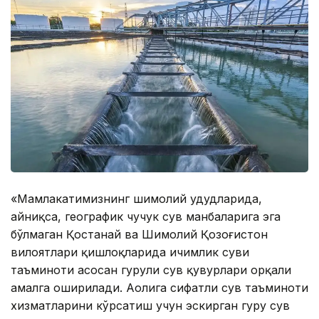
«Мамлакатимизнинг шимолий ҳудудларида,
айниқса, географик чучук сув манбаларига эга
бўлмаган Қостанай ва Шимолий Қозоғистон
вилоятлари қишлоқларида ичимлик суви
таъминоти асосан гуруҳли сув қувурлари орқали
амалга оширилади. Аҳолига сифатли сув таъминоти
хизматларини кўрсатиш учун эскирган гуруҳ сув