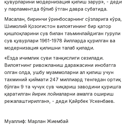
қувурларини модернизация қилиш зарур», - деди
у парламентда бўлиб ўтган давра суҳбатида.
Масалан, биринчи ўринбосарнинг сўзларига кўра,
Шимолий Қозоғистон вилоятининг бир қатор
қишлоқларини сув билан таъминлайдиган гуруҳли
сув қувурлари 1961-1978 йилларда қурилган ва
модернизация қилишни талаб қилади.
«Ёзда ичимлик суви танқислиги сезилади.
Вилоятнинг ривожланиш даражасини инобатга
олган ҳолда, ушбу муаммоларни ҳал қилиш учун
тахминий қиймати 247 миллиард тенгедан ортиқ
бўлган 9 та чучук сув чиқариш заводини қуришга
қаратилган йирик лойиҳаларни амалга ошириш
режалаштирилган», - деди Қайрбек Ускенбаев.
Муаллиф: Марлан Жиембай