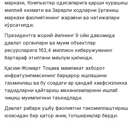
маркази, Компьютер ҳодисаларига қарши курашиш
миллий хизмати ва Зарарли кодларни ўрганиш
маркази фаолиятининг жараёни ва натижалари
кўрсатилди.
Президентга жорий йилнинг 9 ойи давомида
давлат органлари ва муҳим объектлар
ресурсларига 163,4 миллион киберҳужумнинг
бартараф этилгани маълум қилинди.
Қасим-Жомарт Тоқаев мамлакат ахборот
инфратузилмасининг барқарор ишлашини
таъминлаш ва бу соҳадаги ҳар қандай хавфсизликка
таҳдидларни қайтариш механизмларини ишлаб
чиқиш муҳимлигини таъкидлади.
Давлат раҳбари ушбу фаолиятни такомиллаштириш
юзасидан бир қатор аниқ топшириқлар берди.