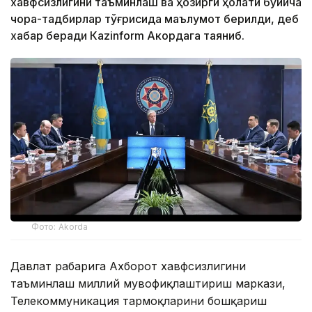
хавфсизлигини таъминлаш ва ҳозирги ҳолати бўйича
чора-тадбирлар тўғрисида маълумот берилди, деб
хабар беради Каzinform Акордага таяниб.
Фото: Akorda
Давлат раҳбарига Ахборот хавфсизлигини
таъминлаш миллий мувофиқлаштириш маркази,
Телекоммуникация тармоқларини бошқариш