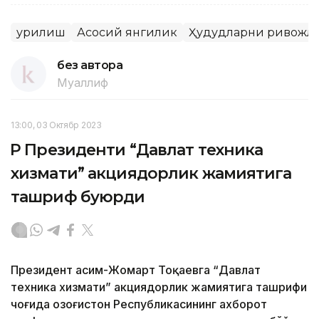
Қурилиш
Асосий янгилик
Ҳудудларни ривожл
без автора
Муаллиф
13:00, 03 Октябр 2023
ҚР Президенти “Давлат техника
хизмати” акциядорлик жамиятига
ташриф буюрди
Президент Қасим-Жомарт Тоқаевга “Давлат
техника хизмати” акциядорлик жамиятига ташрифи
чоғида Қозоғистон Республикасининг ахборот