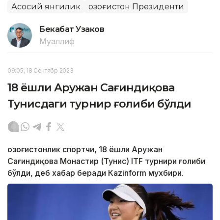
Асосий янгилик
Қозоғистон Президенти
Бекабат Узаков
Муаллиф
09:05, 18 Сентябр 2023
18 ёшли Аружан Сағиндиқова
Тунисдаги турнир ғолиби бўлди
Қозоғистонлик спортчи, 18 ёшли Аружан
Сағиндиқова Монастир (Тунис) ITF турнири ғолиби
бўлди, деб хабар беради Каzinform мухбири.