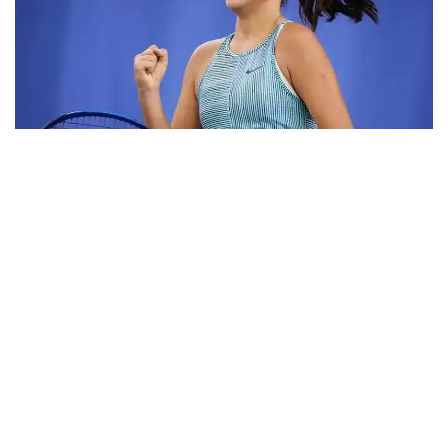
Фото: ktf.kz
Дунёнинг 829-ракеткаси, ушбу мусобақанинг 3-
ракеткаси А. Саөиндиыова финалда жаҳон
рейтингида 1253-ўринни эгаллаб турган
ҳиндистонлик Вайшнави Адкарга қарши
чемпионлик учун кураш олиб борди.
Биринчи партия кескин курашлар остида ўтди,
Аружан тай-брейкда муваффақиятли ўйнади - 7:6