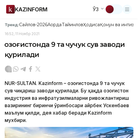
KAZINFORM
ЎЗ
Сайлов-2026
Ақорда
Тайинлов
Ҳодиса
Қонун ва интизо
Тренд:
16:52, 11 Ноябр 2021
Қозоғистонда 9 та чучук сув заводи
қурилади
NUR-SULTAN. Kazinform – Қозоғистонда 9 та чучук
сув чиқариш заводи қурилади. Бу ҳақда Қозоғистон
индустрия ва инфратузилмаларни ривожлантириш
вазирининг биринчи ўринбосари Қайрбек Ускенбаев
маълум қилди, дея хабар беради Kazinform
мухбири.